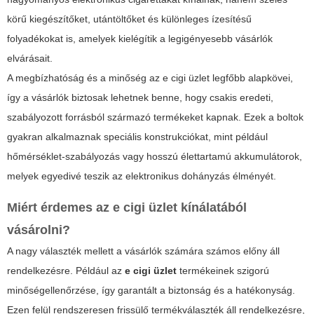
körű kiegészítőket, utántöltőket és különleges ízesítésű
folyadékokat is, amelyek kielégítik a legigényesebb vásárlók
elvárásait.
A megbízhatóság és a minőség az
e cigi üzlet
legfőbb alapkövei,
így a vásárlók biztosak lehetnek benne, hogy csakis eredeti,
szabályozott forrásból származó termékeket kapnak. Ezek a boltok
gyakran alkalmaznak speciális konstrukciókat, mint például
hőmérséklet-szabályozás vagy hosszú élettartamú akkumulátorok,
melyek egyedivé teszik az elektronikus dohányzás élményét.
Miért érdemes az
e cigi üzlet
kínálatából
vásárolni?
A nagy választék mellett a vásárlók számára számos előny áll
rendelkezésre. Például az
e cigi üzlet
termékeinek szigorú
minőségellenőrzése, így garantált a biztonság és a hatékonyság.
Ezen felül rendszeresen frissülő termékválaszték áll rendelkezésre,