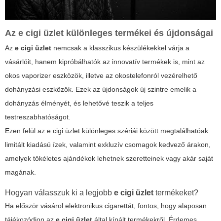
Az
e cigi üzlet
különleges termékei és újdonságai
Az
e cigi üzlet
nemcsak a klasszikus készülékekkel várja a
vásárlóit, hanem kipróbálhatók az innovatív termékek is, mint az
okos vaporizer eszközök, illetve az okostelefonról vezérelhető
dohányzási eszközök. Ezek az újdonságok új szintre emelik a
dohányzás élményét, és lehetővé teszik a teljes
testreszabhatóságot.
Ezen felül az
e cigi üzlet
különleges szériái között megtalálhatóak
limitált kiadású ízek, valamint exkluzív csomagok kedvező árakon,
amelyek tökéletes ajándékok lehetnek szeretteinek vagy akár saját
magának.
Hogyan válasszuk ki a legjobb
e cigi üzlet
termékeket?
Ha először vásárol elektronikus cigarettát, fontos, hogy alaposan
tájékozódjon az
e cigi üzlet
által kínált termékekről. Érdemes