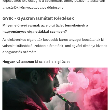
kapcsolatos felelősség is a szektorban, amely pozitív hatással van
a vásárlók környezettudatos döntéseire.
GYIK - Gyakran Ismételt Kérdések
Milyen előnyei vannak az
e cigi üzlet
termékeinek a
hagyományos cigarettákkal szemben?
Az elektronikus cigaretták kevesebb káros anyagot bocsátanak ki,
valamint különböző ízekben elérhetőek, ami egyéni élményt biztosít
a fogyasztók számára.
Hogyan válasszam ki az első
e cigi üzlet