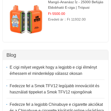
Mangó-Ananász Íz - 25000 Befújás
Eldobható E-ciga | Trópusi
Gyümölcs Élmény!
Ft 5500.00
Eredeti ár：
Ft 11932.00
Blog
E cigi milyet vegyek hogy a legjobb e cigi élményt
érhessem el mindenképp válassz okosan
Fedezze fel a Smok TFV12 legújabb innovációit és
használati tippeket a Smok TFV12 rajongóinak
Fedezze fel a legjobb Chinabuye e cigarette akciókat
és a Chinabuye e cigarette kínálatát online vásárlásra