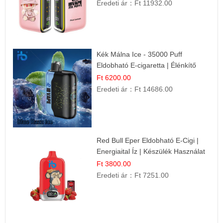
Eredeti ár：
Ft 11932.00
Kék Málna Ice - 35000 Puff
Eldobható E-cigaretta | Élénkítő
Gyümölcsös Frissesség!
Ft 6200.00
Eredeti ár：
Ft 14686.00
Red Bull Eper Eldobható E-Cigi |
Energiaital Íz | Készülék Használat
Ft 3800.00
Eredeti ár：
Ft 7251.00