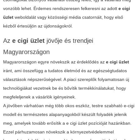
vonzóbb lehet. Érdemes rendszeresen felkeresni az adott
e cigi
üzlet
weboldalát vagy közösségi média csatornáit, hogy első
kézből értesüljön az újdonságokról.
Az
e cigi üzlet
jövője és trendjei
Magyarországon
Magyarországon egyre növekszik az érdeklődés az
e cigi üzlet
iránt, ami összefügg a tudatos életmód és az egészségtudatos
választások népszerűségével. A piaci szereplők folyamatosan új
technológiákat vezetnek be és bővítik termékkínálatukat, hogy
megfeleljenek a vásárlók igényeinek.
A jövőben várhatóan még több okos eszköz, testre szabható e-cigi
modell és természetes alapanyagokból készült folyadék jelenik
meg, amelyek tovább erősítik a
e cigi üzlet
pozícióját hazánkban.
Ezzel párhuzamosan növekszik a környezetvédelemmel