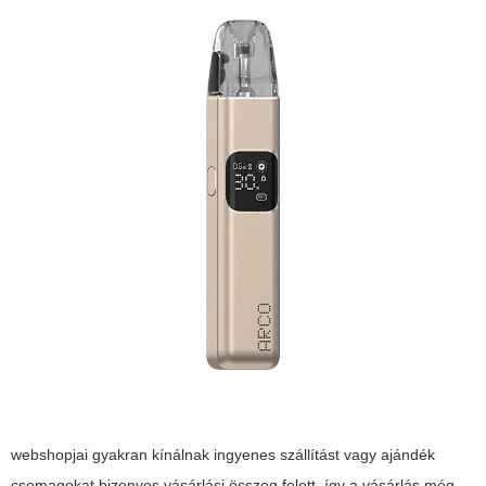
webshopjai gyakran kínálnak ingyenes szállítást vagy ajándék
csomagokat bizonyos vásárlási összeg felett, így a vásárlás még