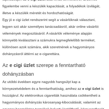
figyelembe venni a készülék kapacitását, a folyadékok ízvilágát,
illetve a készülék méretét és hordozhatóságát.
Egy jó
e cigi üzlet
rendszerint segít a vásárlóknak választani,
legyen szó akár személyes tanácsadásról, akár online vásárlói
vélemények megosztásáról. A vásárlók véleménye alapján
könnyebb kiválasztani a számukra legmegfelelőbb terméket,
különösen azok számára, akik szeretnének a hagyományos
dohányzásról áttérni az e-cigarettára.
Az
e cigi üzlet
szerepe a fenntartható
dohányzásban
Az utóbbi években egyre nagyobb hangsúlyt kap a
környezetvédelem és a fenntarthatóság, amihez az
e cigi üzlet
is
hozzájárul. Az elektronikus cigaretták használata csökkentheti a
hagyományos dohányzás károsanyag-kibocsátását, valamint az
egyszer használatos termékek helyett újratölthető, környezetbarát