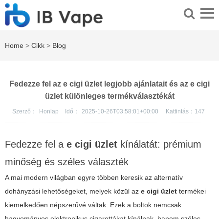
Home
>
Cikk
>
Blog
Fedezze fel az e cigi üzlet legjobb ajánlatait és az e cigi
üzlet különleges termékválasztékát
Szerző：
Honlap
Idő：
2025-10-26T03:58:01+00:00
Kattintás：
147
Fedezze fel a
e cigi üzlet
kínálatát: prémium
minőség és széles választék
A mai modern világban egyre többen keresik az alternatív
dohányzási lehetőségeket, melyek közül az
e cigi üzlet
termékei
kiemelkedően népszerűvé váltak. Ezek a boltok nemcsak
hagyományos elektronikus cigarettákat kínálnak, hanem széles