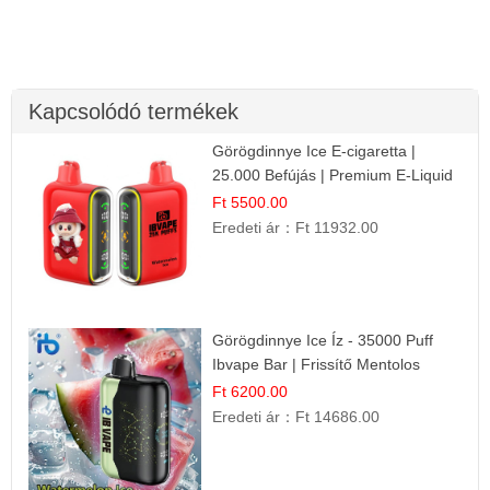
Kapcsolódó termékek
Görögdinnye Ice E-cigaretta |
25.000 Befújás | Premium E-Liquid
Ft 5500.00
Eredeti ár：
Ft 11932.00
Görögdinnye Ice Íz - 35000 Puff
Ibvape Bar | Frissítő Mentolos
Élmény!
Ft 6200.00
Eredeti ár：
Ft 14686.00