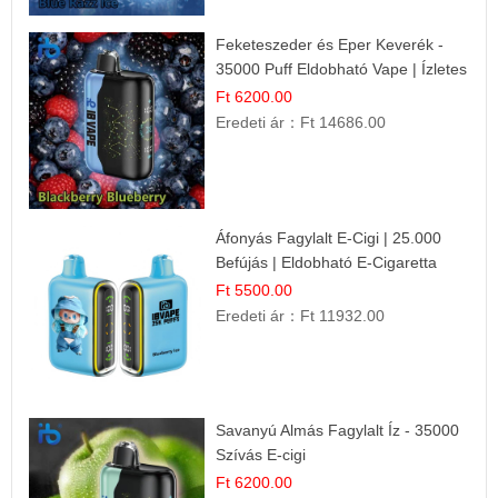
Feketeszeder és Eper Keverék -
35000 Puff Eldobható Vape | Ízletes
Gyümölcsökombináció!
Ft 6200.00
Eredeti ár：
Ft 14686.00
Áfonyás Fagylalt E-Cigi | 25.000
Befújás | Eldobható E-Cigaretta
Ft 5500.00
Eredeti ár：
Ft 11932.00
Savanyú Almás Fagylalt Íz - 35000
Szívás E-cigi
Ft 6200.00