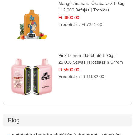
Mangó-Ananász-Őszibarack E-Cigi
| 12.000 Befújás | Tropikus
Gyümölcs Íz
Ft 3800.00
Eredeti ár：
Ft 7251.00
Pink Lemon Eldobható E-Cigi |
25.000 Szívás | Rózsaszín Citrom
Íz
Ft 5500.00
Eredeti ár：
Ft 11932.00
Blog