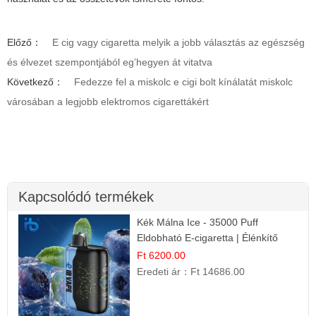
Előző：
E cig vagy cigaretta melyik a jobb választás az egészség
és élvezet szempontjából eg’hegyen át vitatva
Következő：
Fedezze fel a miskolc e cigi bolt kínálatát miskolc
városában a legjobb elektromos cigarettákért
Kapcsolódó termékek
Kék Málna Ice - 35000 Puff
Eldobható E-cigaretta | Élénkítő
Gyümölcsös Frissesség!
Ft 6200.00
Eredeti ár：
Ft 14686.00