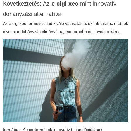
Következtetés: Az
e cigi xeo
mint innovatív
dohányzási alternatíva
Az
e cigi xeo
termékcsalád kiváló választás azoknak, akik szeretnék
élvezni a dohányzás élményét
új, modernebb és kevésbé káros
formában. A
xeo
termékek innovatív technológiájának