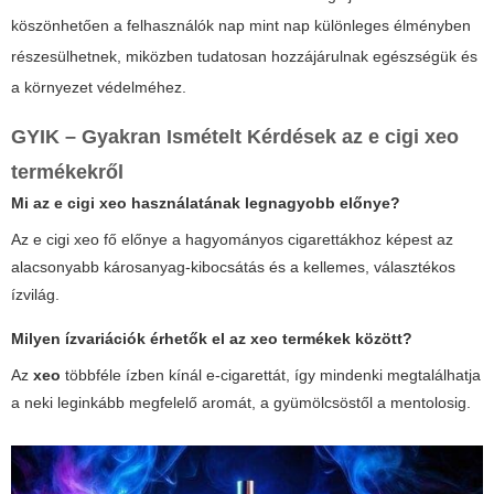
köszönhetően a felhasználók nap mint nap különleges élményben
részesülhetnek, miközben tudatosan hozzájárulnak egészségük és
a környezet védelméhez.
GYIK – Gyakran Ismételt Kérdések az e cigi xeo
termékekről
Mi az
e cigi xeo
használatának legnagyobb előnye?
Az
e cigi xeo
fő előnye a hagyományos cigarettákhoz képest az
alacsonyabb károsanyag-kibocsátás és a kellemes, választékos
ízvilág.
Milyen ízvariációk érhetők el az
xeo
termékek között?
Az
xeo
többféle ízben kínál e-cigarettát, így mindenki megtalálhatja
a neki leginkább megfelelő aromát, a gyümölcsöstől a mentolosig.