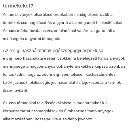
termékeket?
A hamisítványok elkerülése érdekében mindig ellenőrizzük a
termékek csomagolását és a gyártó által megadott hitelesítéseket.
Az
xeo
márka hivatalos viszonteladóinál vásárolva garantált a
minőség és a gyártói támogatás.
Az
e cigi
használatának egészségügyi aspektusai
e cigi xeo
használata esetén csökken a belélegzett káros anyagok
mennyisége a hagyományos dohánytermékekhez képest, azonban
fontos tudni, hogy az
xeo
e cigi
sem teljesen kockázatmentes.
Ezért javasolt felelősségteljes használat és tájékozódás a termék
összetevőiről.
Az
xeo
társadalmi felelősségvállalása is megmutatkozik a
környezetbarát csomagolások és újrahasznosítható anyagok
alkalmazásában, hozzájárulva a zöldebb jövőhöz.