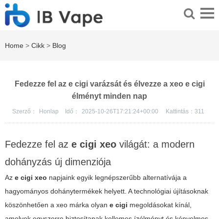
Home
>
Cikk
>
Blog
Fedezze fel az e cigi varázsát és élvezze a xeo e cigi
élményt minden nap
Szerző：
Honlap
Idő：
2025-10-26T17:21:24+00:00
Kattintás：
311
Fedezze fel az
e cigi xeo
világát: a modern
dohányzás új dimenziója
Az
e cigi xeo
napjaink egyik legnépszerűbb alternatívája a
hagyományos dohánytermékek helyett. A technológiai újításoknak
köszönhetően a
xeo
márka olyan
e cigi
megoldásokat kínál,
amelyek egyszerre biztosítanak kellemes ízélményt és kényelmes