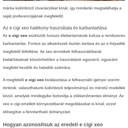
márka különböző ízvariációkat kínál, így mindenki megtalálhatja a
saját preferenciájának megfelelőt.
Az
e cigi xeo
hatékony használata és karbantartása
Az
e cigi xeo
eszközök hosszú élettartamának kulcsa a rendszeres
karbantartás. Fontos az alkatrészek tisztán tartása és az e-folyadék
megfelelő feltöltése. Az
xeo
termékek felhasználóbarát
kialakításának köszönhetően a használatuk egyszerű, egyaránt
megfelel kezdők és haladók számára.
A megfelelő
e cigi xeo
kiválasztása a felhasználó igényei szerint
történik: választhatunk különböző teljesítményű és méretű modellek
közül, amelyek mindegyike biztosítja a zökkenőmentes élményt. Az
xeo e cigi
emellett környezetbarát megoldásokat is kínál, ezzel
elősegítve a fenntartható dohányzást.
Hogyan azonosítsuk az eredeti
e cigi xeo