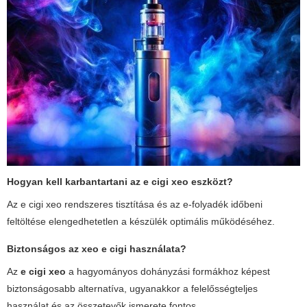
Hogyan kell karbantartani az
e cigi xeo
eszközt?
Az
e cigi xeo
rendszeres tisztítása és az e-folyadék időbeni
feltöltése elengedhetetlen a készülék optimális működéséhez.
Biztonságos az
xeo
e cigi használata?
Az
e cigi xeo
a hagyományos dohányzási formákhoz képest
biztonságosabb alternatíva, ugyanakkor a felelősségteljes
használat és az összetevők ismerete fontos.