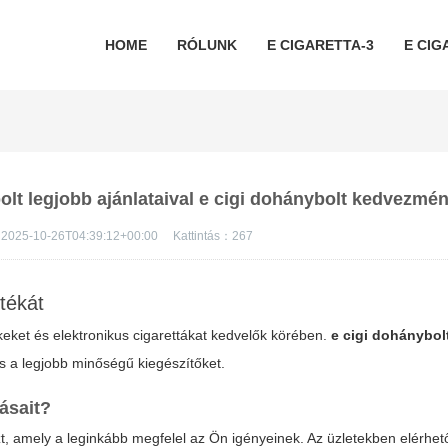
HOME
RÓLUNK
E CIGARETTA-3
E CIG
ybolt legjobb ajánlataival e cigi dohánybolt kedvezmé
2025-10-26T04:39:12+00:00
Kattintás：
267
tékát
ket és elektronikus cigarettákat kedvelők körében.
e cigi dohánybol
és a legjobb minőségű kiegészítőket.
ásait?
zt, amely a leginkább megfelel az Ön igényeinek. Az üzletekben elérhe