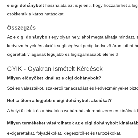
e cigi dohánybolt
használata azt is jelenti, hogy hozzáférhet a l
csökkentik a káros hatásokat.
Összegzés
Az
e cigi dohánybolt
egy olyan hely, ahol megtalálhatja mindazt,
kedvezmények és akciók segítségével pedig kedvező áron juthat ho
cigaretták világának legújabb és legizgalmasabb elemeit!
GYIK - Gyakran Ismételt Kérdések
Milyen előnyöket kínál az
e cigi dohánybolt
?
Széles választékot, szakértői tanácsadást és kedvezményeket bizto
Hol találom a legjobb
e cigi dohánybolt
akciókat?
A helyi üzletek és a hivatalos webáruházak rendszeresen kínálnak
Milyen termékeket vásárolhatok az
e cigi dohánybolt
kínálatá
e-cigarettákat, folyadékokat, kiegészítőket és tartozékokat.