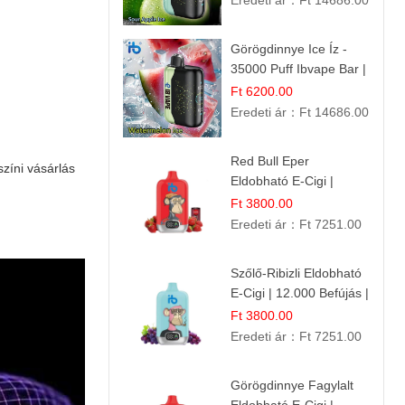
Eredeti ár：
Ft 14686.00
Görögdinnye Ice Íz -
35000 Puff Ibvape Bar |
Frissítő Mentolos
Ft 6200.00
Élmény!
Eredeti ár：
Ft 14686.00
Red Bull Eper
színi vásárlás
Eldobható E-Cigi |
Energiaital Íz | Készülék
Ft 3800.00
Használat
Eredeti ár：
Ft 7251.00
Szőlő-Ribizli Eldobható
E-Cigi | 12.000 Befújás |
Friss Gyümölcs Íz
Ft 3800.00
Eredeti ár：
Ft 7251.00
Görögdinnye Fagylalt