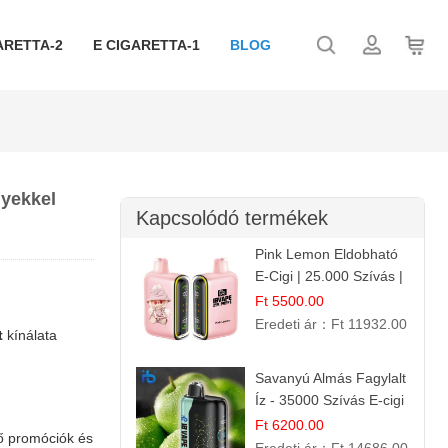
ARETTA-2
E CIGARETTA-1
BLOG
nyekkel
Kapcsolódó termékek
Pink Lemon Eldobható
E-Cigi | 25.000 Szívás |
Rózsaszín Citrom Íz
Ft 5500.00
Eredeti ár：
Ft 11932.00
t
kínálata
Savanyú Almás Fagylalt
Íz - 35000 Szívás E-cigi
Ft 6200.00
tő promóciók és