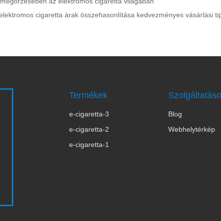
 megőrzésében az elektromos cigaretta világában
s elektromos cigaretta árak összehasonlítása kedvezményes vásárlási ti
Termékek
Szolgáltatás
e-cigaretta-3
Blog
s
e-cigaretta-2
Webhelytérkép
e-cigaretta-1