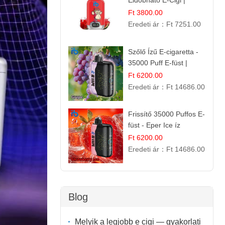
Eldobható E-Cigi |
12.000 Szívás | Édes
Ft 3800.00
Vízidín Íz
Eredeti ár：
Ft 7251.00
Szőlő Ízű E-cigaretta -
35000 Puff E-füst |
Intenzív
Ft 6200.00
Gyümölcsélmény!
Eredeti ár：
Ft 14686.00
Frissítő 35000 Puffos E-
füst - Eper Ice íz
Ft 6200.00
Eredeti ár：
Ft 14686.00
Blog
Melyik a legjobb e cigi — gyakorlati