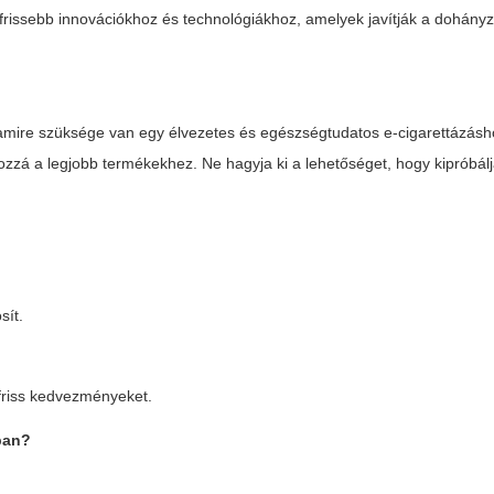
egfrissebb innovációkhoz és technológiákhoz, amelyek javítják a dohány
 amire szüksége van egy élvezetes és egészségtudatos e-cigarettázásh
zzá a legjobb termékekhez. Ne hagyja ki a lehetőséget, hogy kipróbálj
sít.
 friss kedvezményeket.
ban?