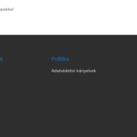
ppekkel
ok
Politika
Adatvédelmi irányelvek