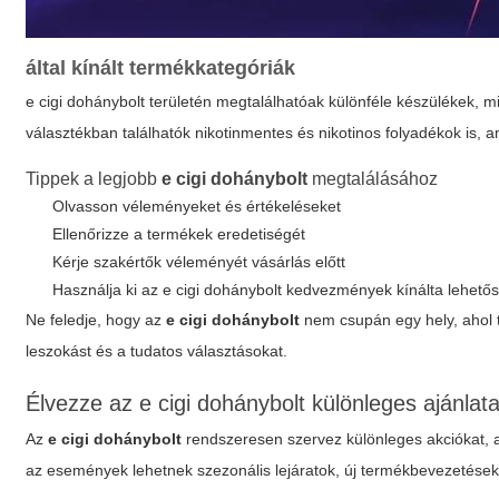
által kínált termékkategóriák
e cigi dohánybolt
területén megtalálhatóak különféle készülékek, mi
választékban találhatók nikotinmentes és nikotinos folyadékok is,
Tippek a legjobb
e cigi dohánybolt
megtalálásához
Olvasson véleményeket és értékeléseket
Ellenőrizze a termékek eredetiségét
Kérje szakértők véleményét vásárlás előtt
Használja ki az
e cigi dohánybolt kedvezmények
kínálta lehető
Ne feledje, hogy az
e cigi dohánybolt
nem csupán egy hely, ahol 
leszokást és a tudatos választásokat.
Élvezze az
e cigi dohánybolt
különleges ajánlata
Az
e cigi dohánybolt
rendszeresen szervez különleges akciókat, 
az események lehetnek szezonális lejáratok, új termékbevezetés