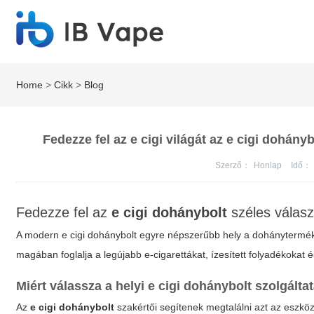
Home
>
Cikk
>
Blog
Fedezze fel az e cigi világát az e cigi dohán
Szerző：
Honlap
Idő：
Fedezze fel az
e cigi dohánybolt
széles válasz
A modern
e cigi dohánybolt
egyre népszerűbb hely a dohányterméke
magában foglalja a legújabb e-cigarettákat, ízesített folyadékokat 
Miért válassza a helyi
e cigi dohánybolt
szolgáltat
Az
e cigi dohánybolt
szakértői segítenek megtalálni azt az eszkö