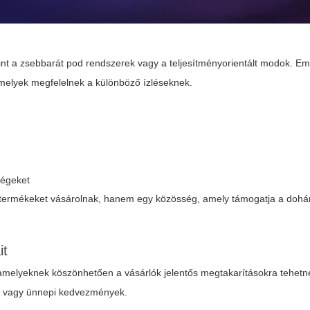
nt a zsebbarát pod rendszerek vagy a teljesítményorientált modok. Eme
 amelyek megfelelnek a különböző ízléseknek.
ségeket
termékeket vásárolnak, hanem egy közösség, amely támogatja a dohán
it
amelyeknek köszönhetően a vásárlók jelentős megtakarításokra tehetne
ek vagy ünnepi kedvezmények.