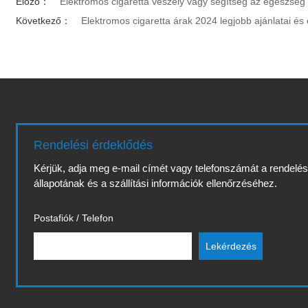
Előző：
Elektromos cigaretta veszély vagy segítség az egészség
Következő：
Elektromos cigaretta árak 2024 legjobb ajánlatai é
Rendelési érdeklődés
Kérjük, adja meg e-mail címét vagy telefonszámát a rendelé
állapotának és a szállítási információk ellenőrzéséhez.
Postafiók / Telefon