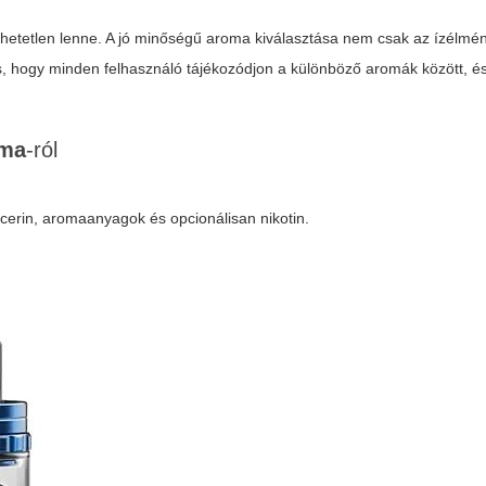
lhetetlen lenne. A jó minőségű aroma kiválasztása nem csak az ízélmé
os, hogy minden felhasználó tájékozódjon a különböző aromák között, é
oma
-ról
licerin, aromaanyagok és opcionálisan nikotin.