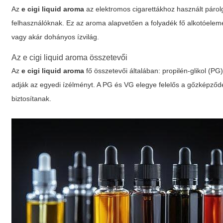
Az
e cigi liquid aroma
az elektromos cigarettákhoz használt párol
felhasználóknak. Ez az aroma alapvetően a folyadék fő alkotóeleme
vagy akár dohányos ízvilág.
Az
e cigi liquid aroma
összetevői
Az
e cigi liquid aroma
fő összetevői általában: propilén-glikol (PG
adják az egyedi ízélményt. A PG és VG elegye felelős a gőzképző
biztosítanak.