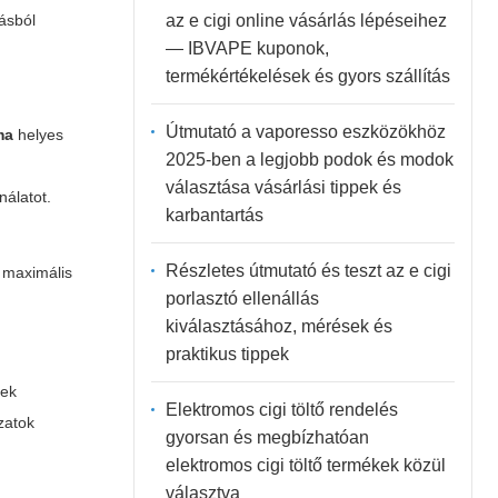
az e cigi online vásárlás lépéseihez
ásból
— IBVAPE kuponok,
termékértékelések és gyors szállítás
Útmutató a vaporesso eszközökhöz
ma
helyes
2025-ben a legjobb podok és modok
választása vásárlási tippek és
álatot.
karbantartás
Részletes útmutató és teszt az e cigi
 maximális
porlasztó ellenállás
kiválasztásához, mérések és
praktikus tippek
ek
Elektromos cigi töltő rendelés
zatok
gyorsan és megbízhatóan
elektromos cigi töltő termékek közül
választva