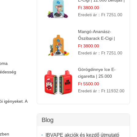
E-Cigi | 12.000 Befújás |
Friss Gyümölcs Íz
Ft 3800.00
Eredeti ár：
Ft 7251.00
Mangó-Ananász-
Őszibarack E-Cigi |
12.000 Befújás |
Ft 3800.00
Tropikus Gyümölcs Íz
Eredeti ár：
Ft 7251.00
roma
Görögdinnye Ice E-
s édesség
cigaretta | 25.000
Befújás | Premium E-
Ft 5500.00
Liquid
Eredeti ár：
Ft 11932.00
ói igényeket. A
Blog
özben
IBVAPE akciók és kezdő útmutató