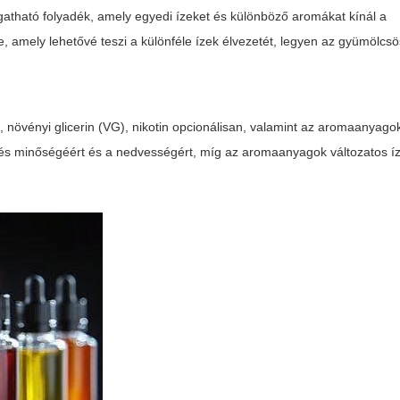
gatható folyadék, amely egyedi ízeket és különböző aromákat kínál a
, amely lehetővé teszi a különféle ízek élvezetét, legyen az gyümölcs
), növényi glicerin (VG), nikotin opcionálisan, valamint az aromaanyag
dés minőségéért és a nedvességért, míg az aromaanyagok változatos í