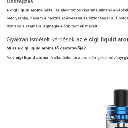
Összegzés
e cigi liquid aroma
nélkül az elektromos cigaretta élmény elképze
befolyásolja, hanem a használat élvezetét és biztonságát is. Font
döntsön a számára legmegfelelőbb termék mellett.
Gyakran ismételt kérdések az
e cigi liquid ar
Mi az
e cigi liquid aroma
fő összetevője?
Az
e cigi liquid aroma
fő alkotóelemei a propilén-glikol, növényi g