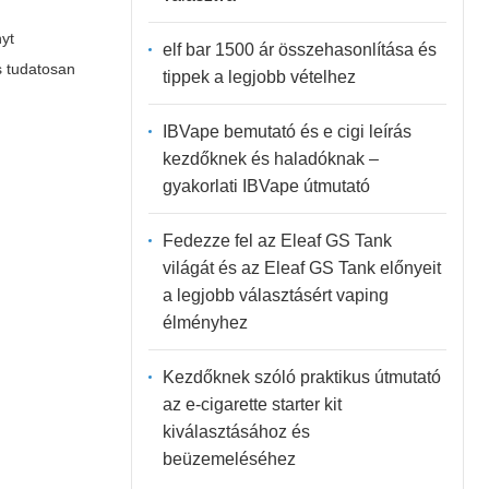
nyt
elf bar 1500 ár összehasonlítása és
s tudatosan
tippek a legjobb vételhez
IBVape bemutató és e cigi leírás
kezdőknek és haladóknak –
gyakorlati IBVape útmutató
Fedezze fel az Eleaf GS Tank
világát és az Eleaf GS Tank előnyeit
a legjobb választásért vaping
élményhez
Kezdőknek szóló praktikus útmutató
az e-cigarette starter kit
kiválasztásához és
beüzemeléséhez