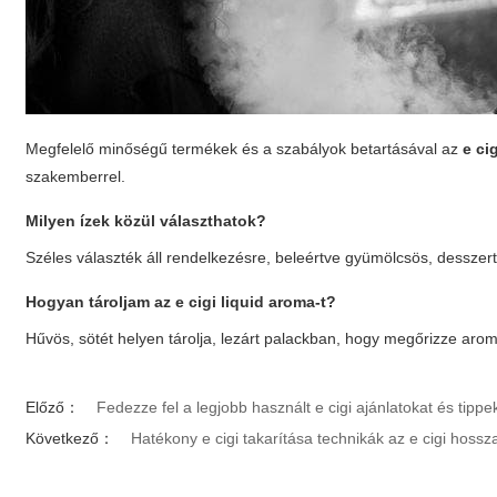
Megfelelő minőségű termékek és a szabályok betartásával az
e ci
szakemberrel.
Milyen ízek közül választhatok?
Széles választék áll rendelkezésre, beleértve gyümölcsös, dessze
Hogyan tároljam az
e cigi liquid aroma
-t?
Hűvös, sötét helyen tárolja, lezárt palackban, hogy megőrizze arom
Előző：
Fedezze fel a legjobb használt e cigi ajánlatokat és tip
Következő：
Hatékony e cigi takarítása technikák az e cigi hossz