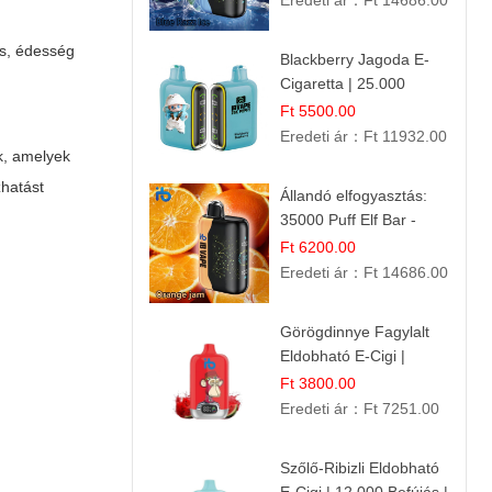
Eredeti ár：
Ft 14686.00
Frissesség!
ös, édesség
Blackberry Jagoda E-
Cigaretta | 25.000
Szívás | Ízesített E-
Ft 5500.00
Liquid
Eredeti ár：
Ft 11932.00
ok, amelyek
zhatást
Állandó elfogyasztás:
35000 Puff Elf Bar -
Narancslekvár íz
Ft 6200.00
Eredeti ár：
Ft 14686.00
Görögdinnye Fagylalt
Eldobható E-Cigi |
12.000 Szívás | Édes
Ft 3800.00
Vízidín Íz
Eredeti ár：
Ft 7251.00
Szőlő-Ribizli Eldobható