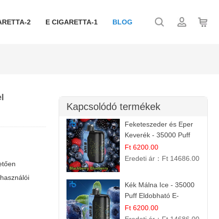
ARETTA-2
E CIGARETTA-1
BLOG
l
Kapcsolódó termékek
Feketeszeder és Eper
Keverék - 35000 Puff
Eldobható Vape | Ízletes
Ft 6200.00
Gyümölcsökombináció!
Eredeti ár：
Ft 14686.00
etően
 használói
Kék Málna Ice - 35000
Puff Eldobható E-
cigaretta | Élénkítő
Ft 6200.00
Gyümölcsös