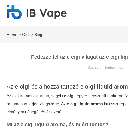
Home
>
Cikk
>
Blog
Fedezze fel az e cigi világát az e cigi 
Szerző：
Honlap
Idő：
Az
e cigi
és a hozzá tartozó
e cigi liquid aro
Az elektromos cigaretta, vagyis
e cigi
, egyre népszerűbb alterna
rohamosan terjed világszerte. Az
e cigi liquid aroma
kulcsszerepet
élmény minőségét és élvezetét.
Mi az
e cigi liquid aroma
, és miért fontos?