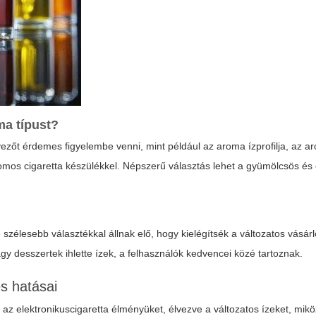
oma
típust?
zőt érdemes figyelembe venni, mint például az aroma ízprofilja, az a
ktromos cigaretta készülékkel. Népszerű választás lehet a gyümölcsös é
 szélesebb választékkal állnak elő, hogy kielégítsék a változatos vásárl
y desszertek ihlette ízek, a felhasználók kedvencei közé tartoznak.
s hatásai
 az elektronikuscigaretta élményüket, élvezve a változatos ízeket, mik