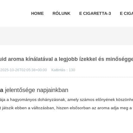
HOME
RÓLUNK
E CIGARETTA-3
E CIG
liquid aroma kínálatával a legjobb ízekkel és minőségge
2025-10-26T02:05:38+00:00
Kattintás：
130
ma
jelentősége napjainkban
tívája a hagyományos dohányzásnak, amely számos előnyének köszönh
 játszik ebben a változásban, hiszen elsősorban az aroma adja meg a