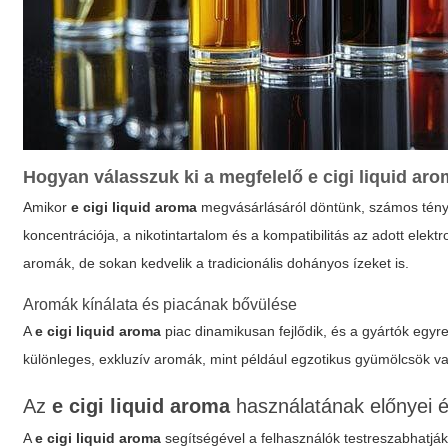
Hogyan válasszuk ki a megfelelő
e cigi liquid ar
Amikor
e cigi liquid aroma
megvásárlásáról döntünk, számos ténye
koncentrációja, a nikotintartalom és a kompatibilitás az adott ele
aromák, de sokan kedvelik a tradicionális dohányos ízeket is.
Aromák kínálata és piacának bővülése
A
e cigi liquid aroma
piac dinamikusan fejlődik, és a gyártók egyre
különleges, exkluzív aromák, mint például egzotikus gyümölcsök vag
Az
e cigi liquid aroma
használatának előnyei é
A
e cigi liquid aroma
segítségével a felhasználók testreszabhatják