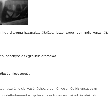
gi liquid aroma
használata általában biztonságos, de mindig konzultálj
rtes, dohányos és egzotikus aromákat.
áját és frissességét.
peket használt e cigi vásárláshoz eredményesen és biztonságosan
abb élettartamáért e cigi takarítása tippek és trükkök kezdőknek