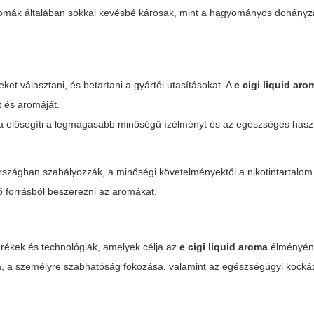
romák általában sokkal kevésbé károsak, mint a hagyományos dohányz
t választani, és betartani a gyártói utasításokat. A
e cigi liquid aro
t és aromáját.
a elősegíti a legmagasabb minőségű ízélményt és az egészséges haszn
szágban szabályozzák, a minőségi követelményektől a nikotintartalom
ő forrásból beszerezni az aromákat.
rékek és technológiák, amelyek célja az
e cigi liquid aroma
élményén
a, a személyre szabhatóság fokozása, valamint az egészségügyi kocká