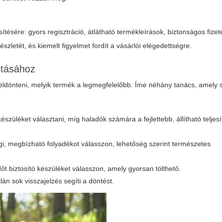
ítésére: gyors regisztráció, átlátható termékleírások, biztonságos fize
észletét, és kiemelt figyelmet fordít a vásárlói elégedettségre.
ztásához
ldönteni, melyik termék a legmegfelelőbb. Íme néhány tanács, amely s
üléket választani, míg haladók számára a fejlettebb, állítható telje
i, megbízható folyadékot válasszon, lehetőség szerint természetes
őt biztosító készüléket válasszon, amely gyorsan tölthető.
lán sok visszajelzés segíti a döntést.