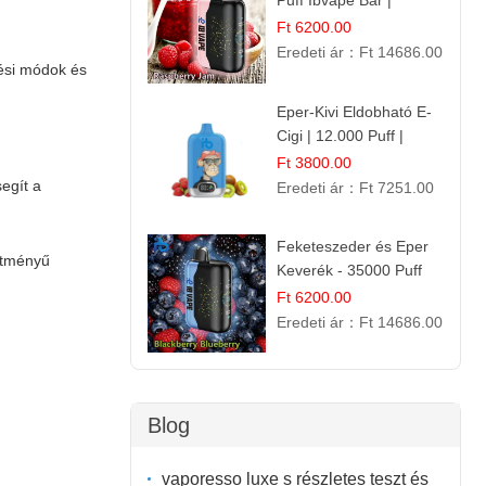
Puff Ibvape Bar |
Gazdag Gyümölcsös
Ft 6200.00
Ízélmény!
Eredeti ár：
Ft 14686.00
tési módok és
Eper-Kivi Eldobható E-
Cigi | 12.000 Puff |
Édes-Gyümölcs Íz
Ft 3800.00
egít a
Eredeti ár：
Ft 7251.00
Feketeszeder és Eper
sítményű
Keverék - 35000 Puff
Eldobható Vape | Ízletes
Ft 6200.00
Gyümölcsökombináció!
Eredeti ár：
Ft 14686.00
Blog
vaporesso luxe s részletes teszt és