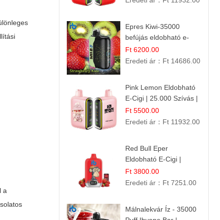
Eredeti ár：
Ft 11932.00
ülönleges
Epres Kiwi-35000
ítási
befújás eldobható e-
cigaretta
Ft 6200.00
Eredeti ár：
Ft 14686.00
Pink Lemon Eldobható
E-Cigi | 25.000 Szívás |
Rózsaszín Citrom Íz
Ft 5500.00
Eredeti ár：
Ft 11932.00
Red Bull Eper
Eldobható E-Cigi |
Energiaital Íz | Készülék
Ft 3800.00
Használat
Eredeti ár：
Ft 7251.00
l a
solatos
Málnalekvár Íz - 35000