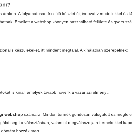
tani?
árakon. A folyamatosan frissülő készlet új, innovatív modellekkel és k
thatnak. Emellett a webshop könnyen használható felülete és gyors száll
ionális készülékeket, itt mindent megtalál. A kínálatban szerepelnek:
kat is kínál, amelyek tovább növelik a vásárlási élményt.
igi webshop
számára. Minden termék gondosan válogatott és megfele
gálat segít a választásban, valamint megválaszolja a termékekkel kapc
b döntést hozzák meg.