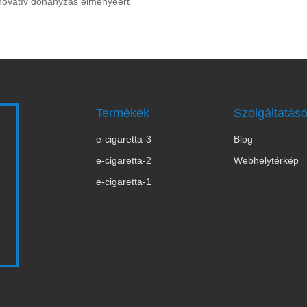
innovatív dohányzás élményéért
Termékek
Szolgáltatás
e-cigaretta-3
Blog
s
e-cigaretta-2
Webhelytérkép
e-cigaretta-1