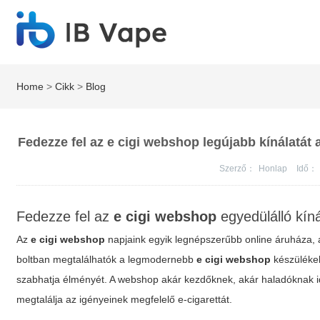
Home
>
Cikk
>
Blog
Fedezze fel az e cigi webshop legújabb kínálatát
Szerző：
Honlap
Idő：
Fedezze fel az
e cigi webshop
egyedülálló kíná
Az
e cigi webshop
napjaink egyik legnépszerűbb online áruháza, am
boltban megtalálhatók a legmodernebb
e cigi webshop
készülékek
szabhatja élményét. A webshop akár kezdőknek, akár haladóknak ide
megtalálja az igényeinek megfelelő e-cigarettát.