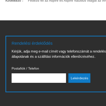
Következő：
Fedezd fel az Aspire és Aspire Nautilus világát az 
Rendelési érdeklődés
Kérjük, adja meg e-mail címét vagy telefonszámát a rendelé
állapotának és a szállítási információk ellenőrzéséhez.
Postafiók / Telefon