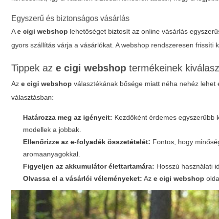
Egyszerű és biztonságos vásárlás
A
e cigi webshop
lehetőséget biztosít az online vásárlás egyszerűs
gyors szállítás várja a vásárlókat. A webshop rendszeresen frissíti k
Tippek az
e cigi webshop
termékeinek kiválas
Az
e cigi webshop
választékának bősége miatt néha nehéz lehet e
választásban:
Határozza meg az igényeit:
Kezdőként érdemes egyszerűbb kész
modellek a jobbak.
Ellenőrizze az e-folyadék összetételét:
Fontos, hogy minőség
aromaanyagokkal.
Figyeljen az akkumulátor élettartamára:
Hosszú használati id
Olvassa el a vásárlói véleményeket:
Az
e cigi webshop
olda