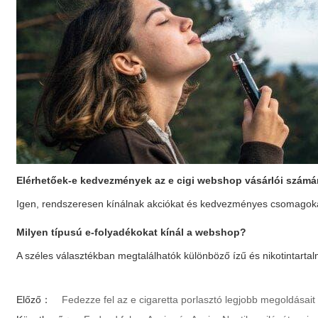
Elérhetőek-e kedvezmények az
e cigi webshop
vásárlói számá
Igen, rendszeresen kínálnak akciókat és kedvezményes csomagokat
Milyen típusú e-folyadékokat kínál a webshop?
A széles választékban megtalálhatók különböző ízű és nikotintarta
Előző：
Fedezze fel az e cigaretta porlasztó legjobb megoldásait