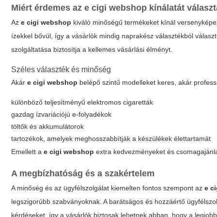
Miért érdemes az
e cigi webshop
kínálatát válasz
Az
e cigi webshop
kiváló minőségű termékeket kínál versenyképes 
ízekkel bővül, így a vásárlók mindig naprakész választékból válasz
szolgáltatása biztosítja a kellemes vásárlási élményt.
Széles választék és minőség
Akár
e cigi webshop
belépő szintű modelleket keres, akár professz
különböző teljesítményű elektromos cigaretták
gazdag ízvariációjú e-folyadékok
töltők és akkumulátorok
tartozékok, amelyek meghosszabbítják a készülékek élettartamát
Emellett a
e cigi webshop
extra kedvezményeket és csomagajánlato
A megbízhatóság és a szakértelem
A minőség és az ügyfélszolgálat kiemelten fontos szempont az
e c
legszigorúbb szabványoknak. A barátságos és hozzáértő ügyfélszol
kérdéseket, így a vásárlók biztosak lehetnek abban, hogy a legjob