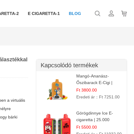
ARETTA-2
E CIGARETTA-1
BLOG
álasztékkal
Kapcsolódó termékek
Mangó-Ananász-
Őszibarack E-Cigi |
12.000 Befújás |
Ft 3800.00
Tropikus Gyümölcs Íz
Eredeti ár：
Ft 7251.00
en a virtuális
mélyre
Görögdinnye Ice E-
hogy bárki
cigaretta | 25.000
Befújás | Premium E-
Ft 5500.00
Liquid