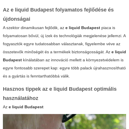
Az
e liquid Budapest
folyamatos fejlődése és
újdonságai
A szektor dinamikusan fejlődik, az
e liquid Budapest
piaca is
folyamatosan bővül, új ízek és technológiák megjelenése jellemzi. A
fogyasztók egyre tudatosabban választanak, figyelembe véve az
összetevők minőségét és a termékek biztonságosságát. Az
e liquid
Budapest
kínálatában az innováció mellett a környezetvédelem is
egyre fontosabb szerepet kap: egyre több palack újrahasznosítható
és a gyártás is fenntarthatóbbá válik.
Hasznos tippek az
e liquid Budapest
optimális
használatához
Az
e liquid Budapest