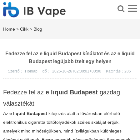
Home
>
Cikk
>
Blog
Fedezze fel az e liquid Budapest kínálatot és az e liquid
Budapest legújabb ízeit egy helyen
Szerző：
Honlap
Idő：
2025-10-26T02:30:01+00:00
Kattintás：
285
Fedezze fel az
e liquid Budapest
gazdag
választékát
Az
e liquid Budapest
kifejezés alatt a fővárosban elérhető
elektronikus cigaretta töltőfolyadékok széles skáláját értjük,
amelyek mind minőségükben, mind ízvilágukban különleges
élményt nyújtanak. Egyre nagyobb népszerűségnek örvendenek