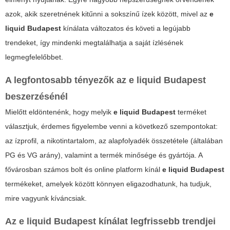
azok, akik szeretnének kitűnni a sokszínű ízek között, mivel az
e
liquid Budapest
kínálata változatos és követi a legújabb
trendeket, így mindenki megtalálhatja a saját ízlésének
legmegfelelőbbet.
A legfontosabb tényezők az
e liquid Budapest
beszerzésénél
Mielőtt eldöntenénk, hogy melyik
e liquid Budapest
terméket
választjuk, érdemes figyelembe venni a következő szempontokat:
az ízprofil, a nikotintartalom, az alapfolyadék összetétele (általában
PG és VG arány), valamint a termék minősége és gyártója. A
fővárosban számos bolt és online platform kínál
e liquid Budapest
termékeket, amelyek között könnyen eligazodhatunk, ha tudjuk,
mire vagyunk kíváncsiak.
Az
e liquid Budapest
kínálat legfrissebb trendjei