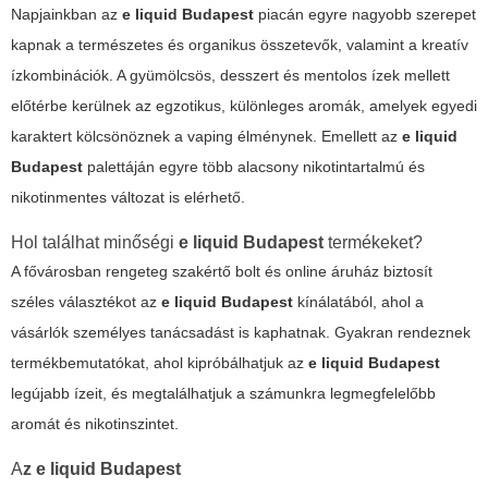
Napjainkban az
e liquid Budapest
piacán egyre nagyobb szerepet
kapnak a természetes és organikus összetevők, valamint a kreatív
ízkombinációk. A gyümölcsös, desszert és mentolos ízek mellett
előtérbe kerülnek az egzotikus, különleges aromák, amelyek egyedi
karaktert kölcsönöznek a vaping élménynek. Emellett az
e liquid
Budapest
palettáján egyre több alacsony nikotintartalmú és
nikotinmentes változat is elérhető.
Hol találhat minőségi
e liquid Budapest
termékeket?
A fővárosban rengeteg szakértő bolt és online áruház biztosít
széles választékot az
e liquid Budapest
kínálatából, ahol a
vásárlók személyes tanácsadást is kaphatnak. Gyakran rendeznek
termékbemutatókat, ahol kipróbálhatjuk az
e liquid Budapest
legújabb ízeit, és megtalálhatjuk a számunkra legmegfelelőbb
aromát és nikotinszintet.
A
z
e liquid Budapest