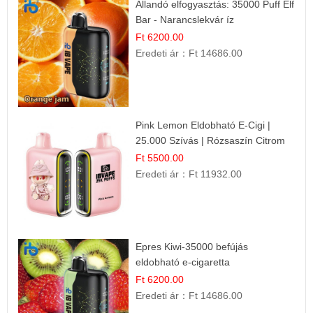
Állandó elfogyasztás: 35000 Puff Elf
Bar - Narancslekvár íz
Ft 6200.00
Eredeti ár：
Ft 14686.00
Pink Lemon Eldobható E-Cigi |
25.000 Szívás | Rózsaszín Citrom
Íz
Ft 5500.00
Eredeti ár：
Ft 11932.00
Epres Kiwi-35000 befújás
eldobható e-cigaretta
Ft 6200.00
Eredeti ár：
Ft 14686.00