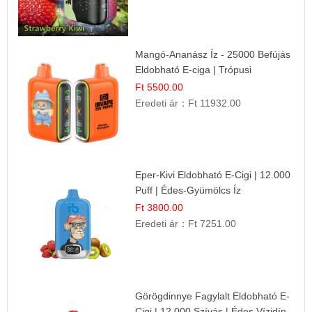
Mangó-Ananász Íz - 25000 Befújás
Eldobható E-ciga | Trópusi
Gyümölcs Élmény!
Ft 5500.00
Eredeti ár：
Ft 11932.00
Eper-Kivi Eldobható E-Cigi | 12.000
Puff | Édes-Gyümölcs Íz
Ft 3800.00
Eredeti ár：
Ft 7251.00
Görögdinnye Fagylalt Eldobható E-
Cigi | 12.000 Szívás | Édes Vízidín