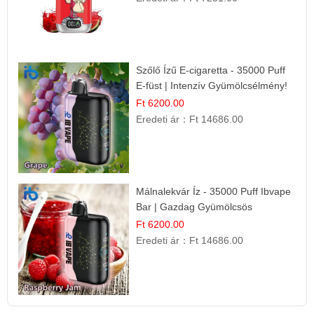
Szőlő Ízű E-cigaretta - 35000 Puff
E-füst | Intenzív Gyümölcsélmény!
Ft 6200.00
Eredeti ár：
Ft 14686.00
Málnalekvár Íz - 35000 Puff Ibvape
Bar | Gazdag Gyümölcsös
Ízélmény!
Ft 6200.00
Eredeti ár：
Ft 14686.00