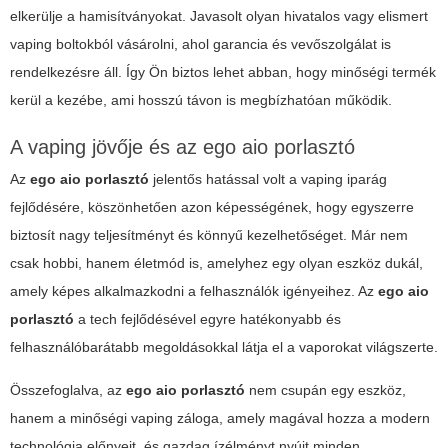
elkerülje a hamisítványokat. Javasolt olyan hivatalos vagy elismert
vaping boltokból vásárolni, ahol garancia és vevőszolgálat is
rendelkezésre áll. Így Ön biztos lehet abban, hogy minőségi termék
kerül a kezébe, ami hosszú távon is megbízhatóan működik.
A vaping jövője és az
ego aio porlasztó
Az
ego aio porlasztó
jelentős hatással volt a vaping iparág
fejlődésére, köszönhetően azon képességének, hogy egyszerre
biztosít nagy teljesítményt és könnyű kezelhetőséget. Már nem
csak hobbi, hanem életmód is, amelyhez egy olyan eszköz dukál,
amely képes alkalmazkodni a felhasználók igényeihez. Az
ego aio
porlasztó
a tech fejlődésével egyre hatékonyabb és
felhasználóbarátabb megoldásokkal látja el a vaporokat világszerte.
Összefoglalva, az
ego aio porlasztó
nem csupán egy eszköz,
hanem a minőségi vaping záloga, amely magával hozza a modern
technológia előnyeit, és gazdag ízélményt nyújt minden