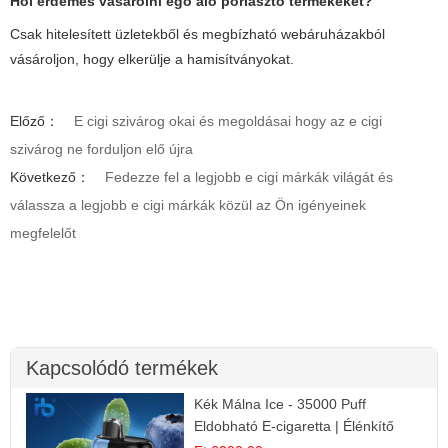
Hol érdemes vásárolni
ego aio porlasztó
termékeket?
Csak hitelesített üzletekből és megbízható webáruházakból
vásároljon, hogy elkerülje a hamisítványokat.
Előző：
E cigi szivárog okai és megoldásai hogy az e cigi
szivárog ne forduljon elő újra
Következő：
Fedezze fel a legjobb e cigi márkák világát és
válassza a legjobb e cigi márkák közül az Ön igényeinek
megfelelőt
Kapcsolódó termékek
Kék Málna Ice - 35000 Puff
Eldobható E-cigaretta | Élénkítő
Gyümölcsös Frissesség!