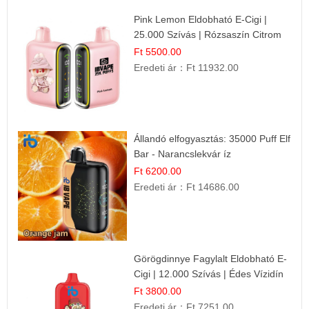
Pink Lemon Eldobható E-Cigi |
25.000 Szívás | Rózsaszín Citrom
Íz
Ft 5500.00
Eredeti ár：
Ft 11932.00
Állandó elfogyasztás: 35000 Puff Elf
Bar - Narancslekvár íz
Ft 6200.00
Eredeti ár：
Ft 14686.00
Görögdinnye Fagylalt Eldobható E-
Cigi | 12.000 Szívás | Édes Vízidín
Íz
Ft 3800.00
Eredeti ár：
Ft 7251.00