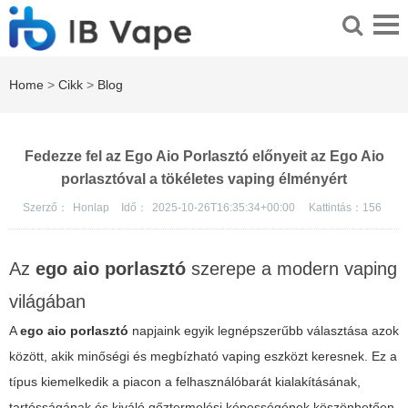
Home
>
Cikk
>
Blog
Fedezze fel az Ego Aio Porlasztó előnyeit az Ego Aio
porlasztóval a tökéletes vaping élményért
Szerző：
Honlap
Idő：
2025-10-26T16:35:34+00:00
Kattintás：
156
Az
ego aio porlasztó
szerepe a modern vaping
világában
A
ego aio porlasztó
napjaink egyik legnépszerűbb választása azok
között, akik minőségi és megbízható vaping eszközt keresnek. Ez a
típus kiemelkedik a piacon a felhasználóbarát kialakításának,
tartósságának és kiváló
gőztermelési képességének
köszönhetően.