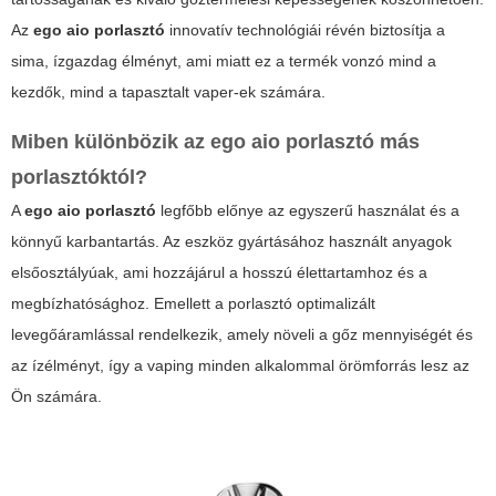
Az
ego aio porlasztó
innovatív technológiái révén biztosítja a
sima, ízgazdag élményt, ami miatt ez a termék vonzó mind a
kezdők, mind a tapasztalt vaper-ek számára.
Miben különbözik az
ego aio porlasztó
más
porlasztóktól?
A
ego aio porlasztó
legfőbb előnye az egyszerű használat és a
könnyű karbantartás. Az eszköz gyártásához használt anyagok
elsőosztályúak, ami hozzájárul a hosszú élettartamhoz és a
megbízhatósághoz. Emellett a porlasztó optimalizált
levegőáramlással rendelkezik, amely növeli a gőz mennyiségét és
az ízélményt, így a vaping minden alkalommal örömforrás lesz az
Ön számára.