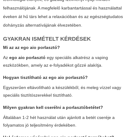
felhasználójának. A megfelelő karbantartással és használattal
éveken át hű társ lehet a relaxációban és az egészségtudatos
dohányzás alternatívájának élvezetében.
GYAKRAN ISMÉTELT KÉRDÉSEK
Mi az az
ego aio porlasztó
?
Az
ego aio porlasztó
egy speciális alkatrész a vaping
eszközökben, amely az e-folyadékot gőzzé alakítja.
Hogyan tisztítható az
ego aio porlasztó
?
Egyszerűen eltávolítható a készülékből, és meleg vízzel vagy
speciális tisztítószerekkel tisztítható.
Milyen gyakran kell cserélni a porlasztóbetétet?
Általában 1-2 hét használat után ajánlott a betét cseréje a
folyamatos jó teljesítmény érdekében.