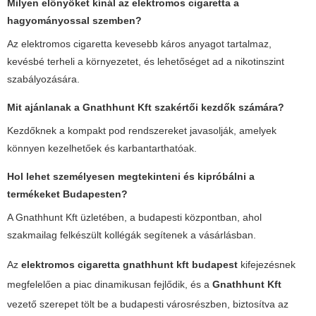
Milyen előnyöket kínál az elektromos cigaretta a
hagyományossal szemben?
Az elektromos cigaretta kevesebb káros anyagot tartalmaz,
kevésbé terheli a környezetet, és lehetőséget ad a nikotinszint
szabályozására.
Mit ajánlanak a Gnathhunt Kft szakértői kezdők számára?
Kezdőknek a kompakt pod rendszereket javasolják, amelyek
könnyen kezelhetőek és karbantarthatóak.
Hol lehet személyesen megtekinteni és kipróbálni a
termékeket Budapesten?
A Gnathhunt Kft üzletében, a budapesti központban, ahol
szakmailag felkészült kollégák segítenek a vásárlásban.
Az
elektromos cigaretta gnathhunt kft budapest
kifejezésnek
megfelelően a piac dinamikusan fejlődik, és a
Gnathhunt Kft
vezető szerepet tölt be a budapesti városrészben, biztosítva az