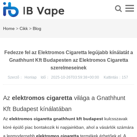
Home
>
Cikk
>
Blog
Fedezze fel az Elektromos Cigaretta legújabb kínálatát a
Gnathhunt Kft Budapesten az Elektromos Cigaretta
szerelmeseinek
Szerző：
Honlap
Idő：
2025-10-26T03:59:38+00:00
Kattintás：
157
Az
elektromos cigaretta
világa a
Gnathhunt
Kft Budapest
kínálatában
Az
elektromos cigaretta gnathhunt kft budapest
kulcsszavak
köré épülő piac bontakozik ki napjainkban, ahol a vásárlók számára
a legmodernebb
elektromos cigaretta
termékek érhetőek el. A