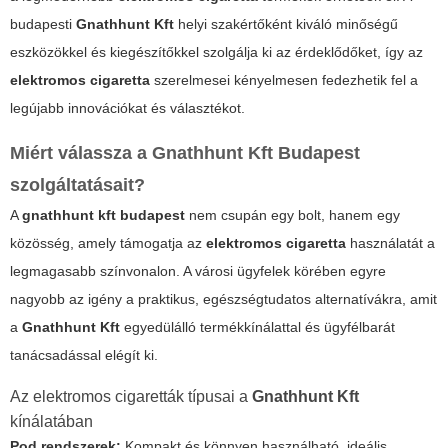
budapesti
Gnathhunt Kft
helyi szakértőként kiváló minőségű
eszközökkel és kiegészítőkkel szolgálja ki az érdeklődőket, így az
elektromos cigaretta
szerelmesei kényelmesen fedezhetik fel a
legújabb innovációkat és választékot.
Miért válassza a
Gnathhunt Kft Budapest
szolgáltatásait?
A
gnathhunt kft budapest
nem csupán egy bolt, hanem egy
közösség, amely támogatja az
elektromos cigaretta
használatát a
legmagasabb színvonalon. A városi ügyfelek körében egyre
nagyobb az igény a praktikus, egészségtudatos alternatívákra, amit
a
Gnathhunt Kft
egyedülálló termékkínálattal és ügyfélbarát
tanácsadással elégít ki.
Az elektromos cigaretták típusai a
Gnathhunt Kft
kínálatában
Pod rendszerek:
Kompakt és könnyen használható, ideális