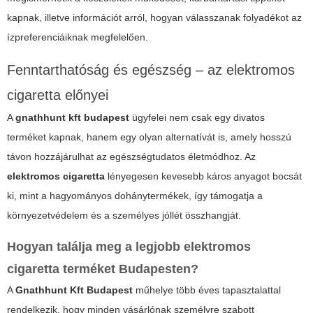
kapnak, illetve információt arról, hogyan válasszanak folyadékot az
ízpreferenciáiknak megfelelően.
Fenntarthatóság és egészség – az elektromos
cigaretta előnyei
A
gnathhunt kft budapest
ügyfelei nem csak egy divatos
terméket kapnak, hanem egy olyan alternatívát is, amely hosszú
távon hozzájárulhat az egészségtudatos életmódhoz. Az
elektromos cigaretta
lényegesen kevesebb káros anyagot bocsát
ki, mint a hagyományos dohánytermékek, így támogatja a
környezetvédelem és a személyes jóllét összhangját.
Hogyan találja meg a legjobb
elektromos
cigaretta
terméket Budapesten?
A
Gnathhunt Kft Budapest
műhelye több éves tapasztalattal
rendelkezik, hogy minden vásárlónak személyre szabott