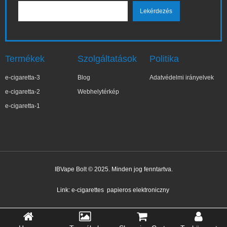
Termékek
Szolgáltatások
Politika
e-cigaretta-3
Blog
Adatvédelmi irányelvek
e-cigaretta-2
Webhelytérkép
e-cigaretta-1
IBVape Bolt © 2025. Minden jog fenntartva.
Link:
e-cigarettes
papieros elektroniczny
✕
Małg***ta
Nemrég vásárolt