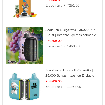
Ft 3800.00
Eredeti ár：
Ft 7251.00
Szőlő Ízű E-cigaretta - 35000 Puff
E-füst | Intenzív Gyümölcsélmény!
Ft 6200.00
Eredeti ár：
Ft 14686.00
Blackberry Jagoda E-Cigaretta |
25.000 Szívás | Ízesített E-Liquid
Ft 5500.00
Eredeti ár：
Ft 11932.00