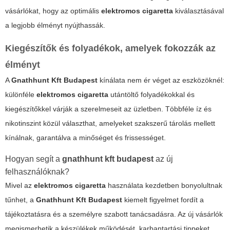
vásárlókat, hogy az optimális
elektromos cigaretta
kiválasztásával
a legjobb élményt nyújthassák.
Kiegészítők és folyadékok, amelyek fokozzák az
élményt
A
Gnathhunt Kft Budapest
kínálata nem ér véget az eszközöknél:
különféle
elektromos cigaretta
utántöltő folyadékokkal és
kiegészítőkkel várják a szerelmeseit az üzletben. Többféle íz és
nikotinszint közül választhat, amelyeket szakszerű tárolás mellett
kínálnak, garantálva a minőséget és frissességet.
Hogyan segít a
gnathhunt kft budapest
az új
felhasználóknak?
Mivel az
elektromos cigaretta
használata kezdetben bonyolultnak
tűnhet, a
Gnathhunt Kft Budapest
kiemelt figyelmet fordít a
tájékoztatásra és a személyre szabott tanácsadásra. Az új vásárlók
megismerhetik a készülékek működését, karbantartási tippeket