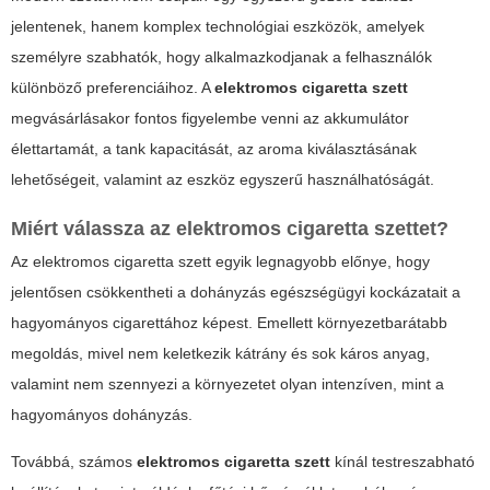
jelentenek, hanem komplex technológiai eszközök, amelyek
személyre szabhatók, hogy alkalmazkodjanak a felhasználók
különböző preferenciáihoz. A
elektromos cigaretta szett
megvásárlásakor fontos figyelembe venni az akkumulátor
élettartamát, a tank kapacitását, az aroma kiválasztásának
lehetőségeit, valamint az eszköz egyszerű használhatóságát.
Miért válassza az elektromos cigaretta szettet?
Az
elektromos cigaretta szett
egyik legnagyobb előnye, hogy
jelentősen csökkentheti a dohányzás egészségügyi kockázatait a
hagyományos cigarettához képest. Emellett környezetbarátabb
megoldás, mivel nem keletkezik kátrány és sok káros anyag,
valamint nem szennyezi a környezetet olyan intenzíven, mint a
hagyományos dohányzás.
Továbbá, számos
elektromos cigaretta szett
kínál testreszabható