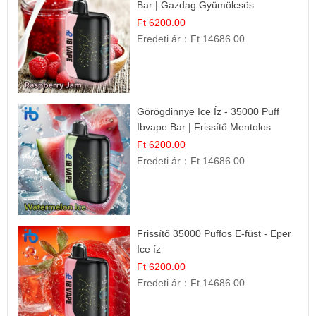
Bar | Gazdag Gyümölcsös
Ízélmény!
Ft 6200.00
Eredeti ár：
Ft 14686.00
Görögdinnye Ice Íz - 35000 Puff
Ibvape Bar | Frissítő Mentolos
Élmény!
Ft 6200.00
Eredeti ár：
Ft 14686.00
Frissítő 35000 Puffos E-füst - Eper
Ice íz
Ft 6200.00
Eredeti ár：
Ft 14686.00