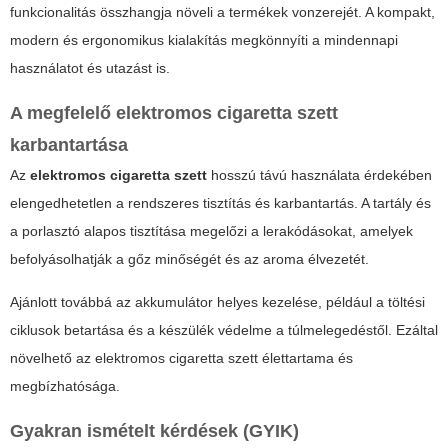
funkcionalitás összhangja növeli a termékek vonzerejét. A kompakt,
modern és ergonomikus kialakítás megkönnyíti a mindennapi
használatot és utazást is.
A megfelelő elektromos cigaretta szett
karbantartása
Az
elektromos cigaretta szett
hosszú távú használata érdekében
elengedhetetlen a rendszeres tisztítás és karbantartás. A tartály és
a porlasztó alapos tisztítása megelőzi a lerakódásokat, amelyek
befolyásolhatják a gőz minőségét és az aroma élvezetét.
Ajánlott továbbá az akkumulátor helyes kezelése, például a töltési
ciklusok betartása és a készülék védelme a túlmelegedéstől. Ezáltal
növelhető az
elektromos cigaretta szett
élettartama és
megbízhatósága.
Gyakran ismételt kérdések (GYIK)