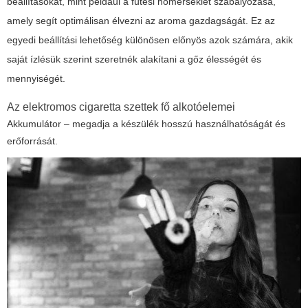
beállításokat, mint például a fűtési hőmérséklet szabályozása,
amely segít optimálisan élvezni az aroma gazdagságát. Ez az
egyedi beállítási lehetőség különösen előnyös azok számára, akik
saját ízlésük szerint szeretnék alakítani a gőz élességét és
mennyiségét.
Az elektromos cigaretta szettek fő alkotóelemei
Akkumulátor – megadja a készülék hosszú használhatóságát és
erőforrását.