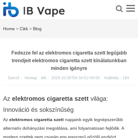
Home
>
Cikk
>
Blog
Fedezze fel az elektromos cigaretta szett legújabb
trendjeit elektromos cigaretta szett kínálatunkban
minden igényre
Szerző：
Honlap
Idő：
2025-10-26T04:34:51+00:00
Kattintás：
184
Az
elektromos cigaretta szett
világa:
Innováció és sokszínűség
Az
elektromos cigaretta szett
napjaink egyik legnépszerűbb
alternatív dohányzási megoldása, ami folyamatosan fejlődik. A
modern szettek nem csupán egy egyszerű gőzölő eszközt