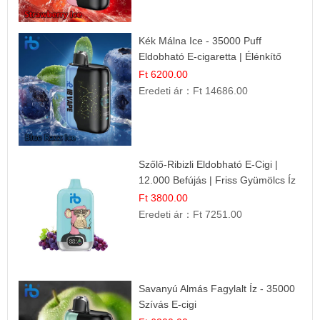
Kék Málna Ice - 35000 Puff
Eldobható E-cigaretta | Élénkítő
Gyümölcsös Frissesség!
Ft 6200.00
Eredeti ár：
Ft 14686.00
Szőlő-Ribizli Eldobható E-Cigi |
12.000 Befújás | Friss Gyümölcs Íz
Ft 3800.00
Eredeti ár：
Ft 7251.00
Savanyú Almás Fagylalt Íz - 35000
Szívás E-cigi