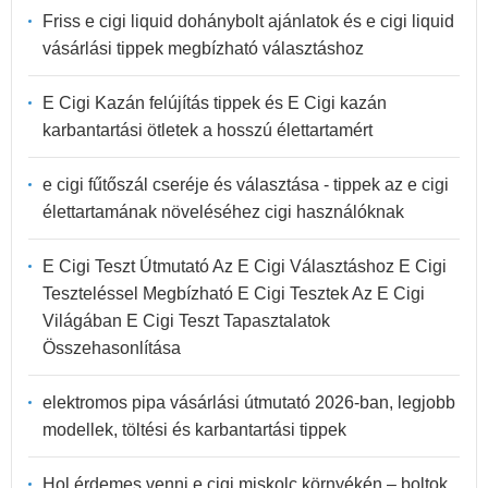
Friss e cigi liquid dohánybolt ajánlatok és e cigi liquid
vásárlási tippek megbízható választáshoz
E Cigi Kazán felújítás tippek és E Cigi kazán
karbantartási ötletek a hosszú élettartamért
e cigi fűtőszál cseréje és választása - tippek az e cigi
élettartamának növeléséhez cigi használóknak
E Cigi Teszt Útmutató Az E Cigi Választáshoz E Cigi
Teszteléssel Megbízható E Cigi Tesztek Az E Cigi
Világában E Cigi Teszt Tapasztalatok
Összehasonlítása
elektromos pipa vásárlási útmutató 2026-ban, legjobb
modellek, töltési és karbantartási tippek
Hol érdemes venni e cigi miskolc környékén – boltok,