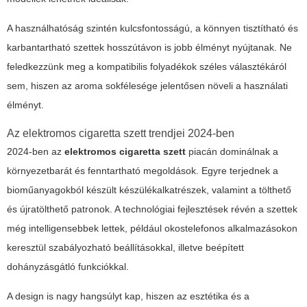
A
használhatóság
szintén kulcsfontosságú, a könnyen tisztítható és
karbantartható szettek hosszútávon is jobb élményt nyújtanak. Ne
feledkezzünk meg a kompatibilis folyadékok széles választékáról
sem, hiszen az aroma sokfélesége jelentősen növeli a használati
élményt.
Az elektromos cigaretta szett trendjei 2024-ben
2024-ben az
elektromos cigaretta szett
piacán dominálnak a
környezetbarát és fenntartható megoldások. Egyre terjednek a
bioműanyagokból készült készülékalkatrészek, valamint a tölthető
és újratölthető patronok. A technológiai fejlesztések révén a szettek
még intelligensebbek lettek, például okostelefonos alkalmazásokon
keresztül szabályozható beállításokkal, illetve beépített
dohányzásgátló funkciókkal.
A design is nagy hangsúlyt kap, hiszen az esztétika és a