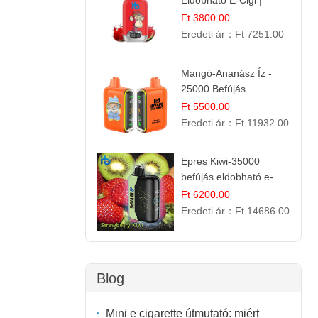
Eldobható E-Cigi |
12.000 Szívás | Édes
Ft 3800.00
Vízidín Íz
Eredeti ár：
Ft 7251.00
Mangó-Ananász Íz -
25000 Befújás
Eldobható E-ciga |
Ft 5500.00
Trópusi Gyümölcs
Eredeti ár：
Ft 11932.00
Élmény!
Epres Kiwi-35000
befújás eldobható e-
cigaretta
Ft 6200.00
Eredeti ár：
Ft 14686.00
Blog
Mini e cigarette útmutató: miért