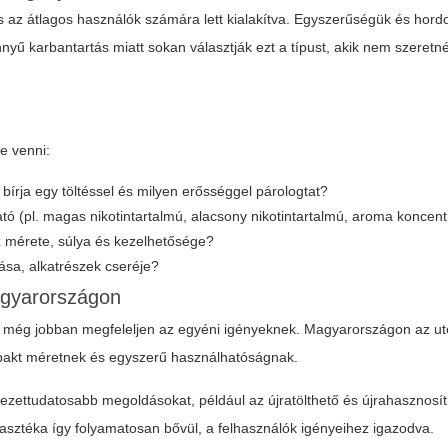
 az átlagos használók számára lett kialakítva. Egyszerűségük és hor
yű karbantartás miatt sokan választják ezt a típust, akik nem szeretn
e venni:
bírja egy töltéssel és milyen erősséggel párologtat?
ató (pl. magas nikotintartalmú, alacsony nikotintartalmú, aroma koncen
 mérete, súlya és kezelhetősége?
tása, alkatrészek cseréje?
agyarországon
gy még jobban megfeleljen az egyéni igényeknek. Magyarországon az u
pakt méretnek és egyszerű használhatóságnak.
yezettudatosabb megoldásokat, például az újratölthető és újrahasznosí
lasztéka így folyamatosan bővül, a felhasználók igényeihez igazodva.