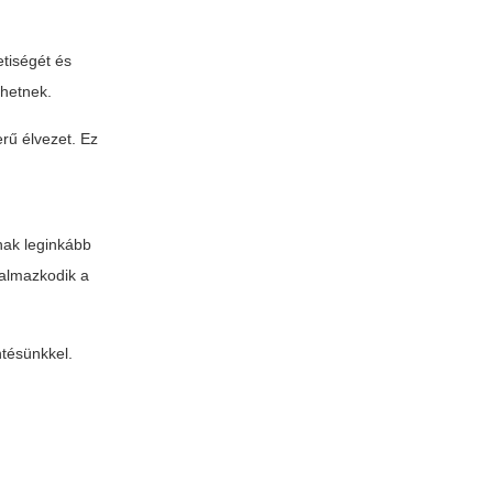
etiségét és
thetnek.
rű élvezet. Ez
nak leginkább
kalmazkodik a
ntésünkkel.