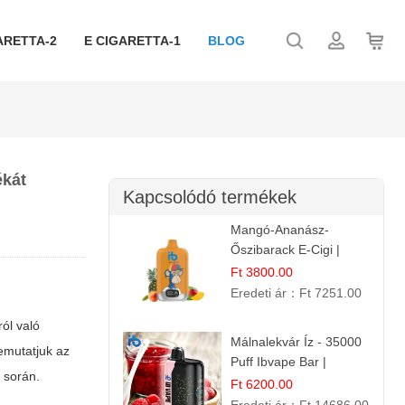
ARETTA-2
E CIGARETTA-1
BLOG
ékát
Kapcsolódó termékek
Mangó-Ananász-
Őszibarack E-Cigi |
12.000 Befújás |
Ft 3800.00
Tropikus Gyümölcs Íz
Eredeti ár：
Ft 7251.00
ól való
Málnalekvár Íz - 35000
emutatjuk az
Puff Ibvape Bar |
 során.
Gazdag Gyümölcsös
Ft 6200.00
Ízélmény!