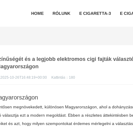
HOME
RÓLUNK
E CIGARETTA-3
E CIG
zínűségét és a legjobb elektromos cigi fajták választ
agyarországon
2025-10-26T16:48:19+00:00
Kattintás：
180
agyarországon
lentősen megnövekedett, különösen Magyarországon, ahol a dohányzásr
ó választja ezt a modern megoldást. Ebben a részletes áttekintésben b
yeiket és azt, hogy milyen szempontokat érdemes mérlegelni a választás