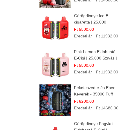
Eredeti ár：
Ft 14686.00
Görögdinnye Ice E-
cigaretta | 25.000
Befújás | Premium E-
Ft 5500.00
Liquid
Eredeti ár：
Ft 11932.00
Pink Lemon Eldobható
E-Cigi | 25.000 Szívás |
Rózsaszín Citrom Íz
Ft 5500.00
Eredeti ár：
Ft 11932.00
Feketeszeder és Eper
Keverék - 35000 Puff
Eldobható Vape | Ízletes
Ft 6200.00
Gyümölcsökombináció!
Eredeti ár：
Ft 14686.00
Görögdinnye Fagylalt