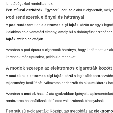
lehetőségekkel rendelkeznek.
Pen stílusú eszközök:
Egyszerű, ceruza alakú e-cigaretták, mel
Pod rendszerek előnyei és hátrányai
A
pod rendszerek
az
elektromos cigi fajták
között az egyik legn
kialakítás és a vontatási élmény, amely hű a dohányfüst érzéséhez
fajták
széles palettáján.
Azonban a pod típusú e-cigaretták hátránya, hogy korlátozott az a
keresnek más típusokat, például a modokat.
A modok szerepe az elektromos cigaretták között
A
modok
az
elektromos cigi fajták
közül a leginkább testreszabh
teljesítmény beállítását, változatos porlasztók és akkumulátorok ha
Azonban a
modok
használata gyakrabban igényel alapismereteket, e
rendszeres használóknak tökéletes választásnak bizonyulnak.
Pen stílusú e-cigaretták: Középutas megoldás az
elektromos