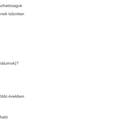
dozhatóságuk
ének túlzottan
trátumok)?
tóbbi években
tható