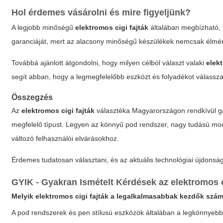
Hol érdemes vásárolni és mire figyeljünk?
A legjobb minőségű
elektromos cigi fajták
általában megbízható, h
garanciáját, mert az alacsony minőségű készülékek nemcsak élmény
Továbbá ajánlott átgondolni, hogy milyen célból választ valaki
elekt
segít abban, hogy a legmegfelelőbb eszközt és folyadékot válassza
Összegzés
Az
elektromos cigi fajták
választéka Magyarországon rendkívül ga
megfelelő típust. Legyen az könnyű pod rendszer, nagy tudású mod
változó felhasználói elvárásokhoz.
Érdemes tudatosan választani, és az aktuális technológiai újdonság
GYIK - Gyakran Ismételt Kérdések az elektromos ci
Melyik
elektromos cigi fajták
a legalkalmasabbak kezdők szá
A pod rendszerek és pen stílusú eszközök általában a legkönnyebb