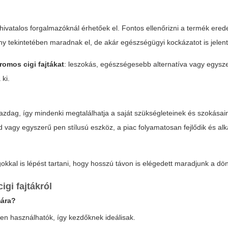
ivatalos forgalmazóknál érhetőek el. Fontos ellenőrizni a termék ered
 tekintetében maradnak el, de akár egészségügyi kockázatot is jelen
romos cigi fajtákat
: leszokás, egészségesebb alternatíva vagy egysze
 ki.
zdag, így mindenki megtalálhatja a saját szükségleteinek és szokásai
 vagy egyszerű pen stílusú eszköz, a piac folyamatosan fejlődik és al
okkal is lépést tartani, hogy hosszú távon is elégedett maradjunk a dö
gi fajtákról
mára?
en használhatók, így kezdőknek ideálisak.