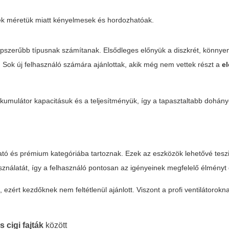
yek méretük miatt kényelmesek és hordozhatóak.
épszerűbb típusnak számítanak. Elsődleges előnyük a diszkrét, könnye
. Sok új felhasználó számára ajánlottak, akik még nem vettek részt a
e
kkumulátor kapacitásuk és a teljesítményük, így a tapasztaltabb dohán
ató és prémium kategóriába tartoznak. Ezek az eszközök lehetővé tesz
sználatát, így a felhasználó pontosan az igényeinek megfelelő élményt é
zért kezdőknek nem feltétlenül ajánlott. Viszont a profi ventilátorokn
 cigi fajták
között