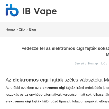
Home
>
Cikk
>
Blog
Fedezze fel az elektromos cigi fajták soks
M
Szerző：
Honlap
Idő：
Az
elektromos cigi fajták
széles választéka M
Az utóbbi években az
elektromos cigi fajták
iránti érdeklődés je
leszokás és az enyhébb alternatívák keresése miatt sok felhasznál
elektromos cigi fajták
különböző típusait, tulajdonságaikat, előn