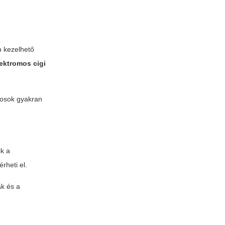
n kezelhető
lektromos cigi
yosok gyakran
ik a
rheti el.
ak és a