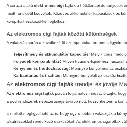
A ceruza alakú
elektromos cigi fajták
a hétköznapi dohányosok és
miatt rendkívül kedveltek. Közepes akkumulátor kapacitásuk és könn
komplikált eszközökkel foglalkozni.
Az elektromos cigi fajták közötti különbségek
A választás során a következő fő szempontokat érdemes figyelemb
Teljesítmény és akkumulátor kapacitás:
Melyik típus meddig 
Folyadék kompatibilitás:
Milyen típusú e-liquid-hez használh
Kényelem és hordozhatóság:
Mennyire kényelmes az eszköz
Karbantartás és tisztítás:
Mennyire bonyolult az eszköz tisztí
Az
elektromos cigi fajták
trendjei és jövője M
Az
elektromos cigi fajták
piacán folyamatos innováció zajlik, ho
a pod rendszerek népszerűsége tovább nőtt, köszönhetően a kom
E mellett megfigyelhető az is, hogy egyre többen választják a körn
alkatrészekkel rendelkező eszközöket. Az elektromos cigaretták vá