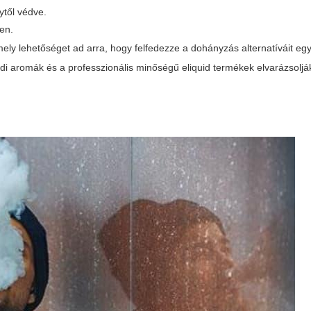
ytől védve.
ben.
ly lehetőséget ad arra, hogy felfedezze a dohányzás alternatíváit eg
di aromák és a professzionális minőségű
eliquid
termékek elvarázsolják