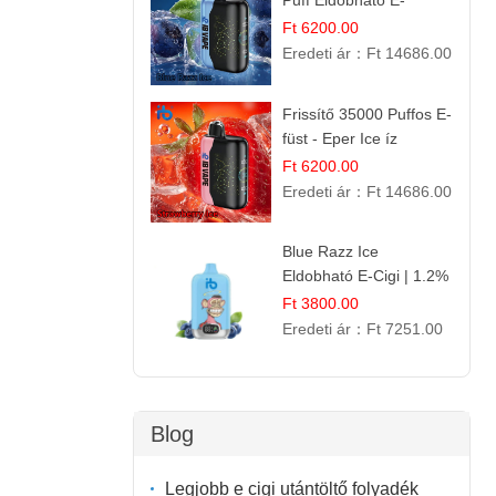
Puff Eldobható E-
cigaretta | Élénkítő
Ft 6200.00
Gyümölcsös
Eredeti ár：
Ft 14686.00
Frissesség!
Frissítő 35000 Puffos E-
füst - Eper Ice íz
Ft 6200.00
Eredeti ár：
Ft 14686.00
Blue Razz Ice
Eldobható E-Cigi | 1.2%
Nikotin | Jéghideg
Ft 3800.00
Málna Íz
Eredeti ár：
Ft 7251.00
Blog
Legjobb e cigi utántöltő folyadék