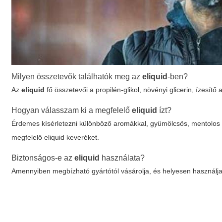
Milyen összetevők találhatók meg az
eliquid
-ben?
Az
eliquid
fő összetevői a propilén-glikol, növényi glicerin, ízesít
Hogyan válasszam ki a megfelelő
eliquid
ízt?
Érdemes kísérletezni különböző aromákkal, gyümölcsös, mentolos v
megfelelő
eliquid
keveréket.
Biztonságos-e az
eliquid
használata?
Amennyiben megbízható gyártótól vásárolja, és helyesen használj