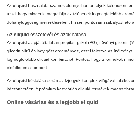
Az
eliquid
használata számos előnnyel jár, amelyek különösen font
teszi, hogy mindenki megtalálja az ízlésének legmegfelelőbb arom
dohányfüggőség mérséklésében, hiszen pontosan szabályozható a n
Az
eliquid
összetevői és azok hatása
Az
eliquid
alapját általában propilén-glikol (PG), növényi glicerin 
glicerin sűrű és lágy gőzt eredményez, ezzel fokozva az ízélményt.
legmegfelelőbb
eliquid
kombinációt. Fontos, hogy a termékek minős
elsődleges szempont.
Az
eliquid
kóstolása során az ízjegyek komplex világával találkozu
köszönhetően. A prémium kategóriás
eliquid
termékek magas tisztas
Online vásárlás és a legjobb
eliquid