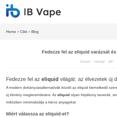
Home
>
Cikk
>
Blog
Fedezze fel az eliquid varázsát és
Szerző：
Honlap
Idő：
Fedezze fel az
eliquid
világát: az élvezetek új 
A modern dohányzásalternatívák között az
eliquid
kiemelkedő szere
új élmény megteremtésére. Az
eliquid
olyan folyékony keverék, ame
miközben minimalizálja a káros anyagokat.
Miért válassza az
eliquid
-et?