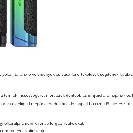
yeken található vélemények és vásárlói értékelések segítenek kiválasz
s a termék frissességére, mert ezek döntőek az
eliquid
aromájának és 
 tartva az
eliquid
megőrzi eredeti tulajdonságait hosszú időn keresztül.
y elkerülje a nem kívánt allergiás reakciókat.
 aromát és nikotinszintet.