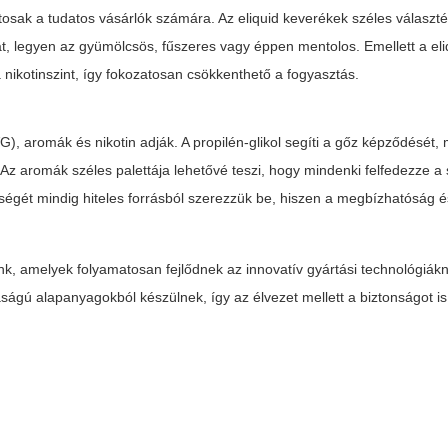
osak a tudatos vásárlók számára. Az eliquid keverékek széles választ
át, legyen az gyümölcsös, fűszeres vagy éppen mentolos. Emellett a
el
ikotinszint, így fokozatosan csökkenthető a fogyasztás.
(VG), aromák és nikotin adják. A propilén-glikol segíti a gőz képződését,
 Az aromák széles palettája lehetővé teszi, hogy mindenki felfedezze 
égét mindig hiteles forrásból szerezzük be, hiszen a megbízhatóság é
nk, amelyek folyamatosan fejlődnek az innovatív gyártási technológiák
ágú alapanyagokból készülnek, így az élvezet mellett a biztonságot is