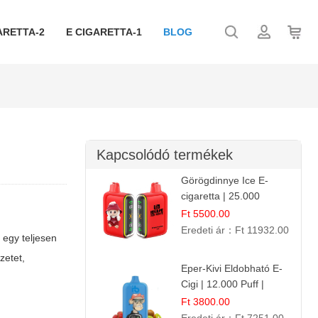
ARETTA-2
E CIGARETTA-1
BLOG
Kapcsolódó termékek
Görögdinnye Ice E-
cigaretta | 25.000
Befújás | Premium E-
Ft 5500.00
Liquid
Eredeti ár：
Ft 11932.00
 egy teljesen
zetet,
Eper-Kivi Eldobható E-
Cigi | 12.000 Puff |
Édes-Gyümölcs Íz
Ft 3800.00