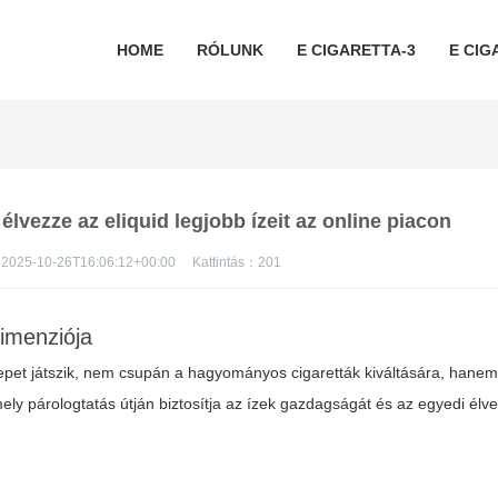
HOME
RÓLUNK
E CIGARETTA-3
E CIG
 élvezze az eliquid legjobb ízeit az online piacon
2025-10-26T16:06:12+00:00
Kattintás：
201
dimenziója
pet játszik, nem csupán a hagyományos cigaretták kiváltására, hanem
ly párologtatás útján biztosítja az ízek gazdagságát és az egyedi élve