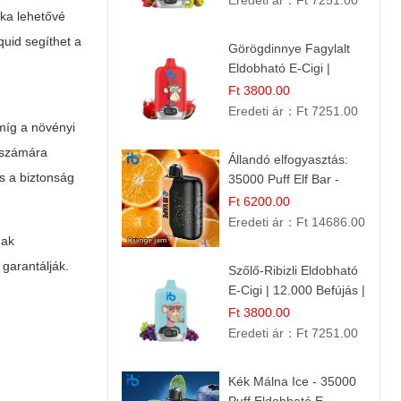
Eredeti ár：
Ft 7251.00
éka lehetővé
iquid
segíthet a
Görögdinnye Fagylalt
Eldobható E-Cigi |
12.000 Szívás | Édes
Ft 3800.00
Vízidín Íz
Eredeti ár：
Ft 7251.00
 míg a növényi
a számára
Állandó elfogyasztás:
s a biztonság
35000 Puff Elf Bar -
Narancslekvár íz
Ft 6200.00
Eredeti ár：
Ft 14686.00
nak
 garantálják.
Szőlő-Ribizli Eldobható
E-Cigi | 12.000 Befújás |
Friss Gyümölcs Íz
Ft 3800.00
Eredeti ár：
Ft 7251.00
Kék Málna Ice - 35000