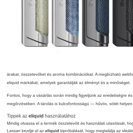
árakat, összetevőket és aroma kombinációkat. A megbízható webhel
eliquid
márkákat, amelyek garantálják az élményt és a minőséget.
Fontos, hogy a vásárlás során mindig figyeljünk az eredetiségre é
megőrzésében. A tárolás is kulcsfontosságú — hűvös, sötét helyen
Tippek az
eliquid
használatához
Mindig olvassa el a termék összetevőit és használati utasítását, hog
Lassan kezdje el az
eliquid
kipróbálását, hogy megtalálja az ideális