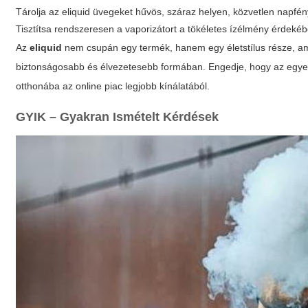
Tárolja az
eliquid
üvegeket hűvös, száraz helyen, közvetlen napfén
Tisztítsa rendszeresen a vaporizátort a tökéletes ízélmény érdeké
Az
eliquid
nem csupán egy termék, hanem egy életstílus része, ame
biztonságosabb és élvezetesebb formában. Engedje, hogy az egye
otthonába az online piac legjobb kínálatából.
GYIK – Gyakran Ismételt Kérdések