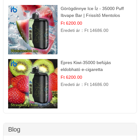
Görögdinnye Ice Íz - 35000 Puff
Ibvape Bar | Frissítő Mentolos
Élmény!
Ft 6200.00
Eredeti ár：
Ft 14686.00
Epres Kiwi-35000 befújás
eldobható e-cigaretta
Ft 6200.00
Eredeti ár：
Ft 14686.00
Blog