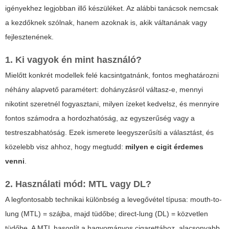
igényekhez legjobban illő készüléket. Az alábbi tanácsok nemcsak
a kezdőknek szólnak, hanem azoknak is, akik váltanának vagy
fejlesztenének.
1. Ki vagyok én mint használó?
Mielőtt konkrét modellek felé kacsintgatnánk, fontos meghatározni
néhány alapvető paramétert: dohányzásról váltasz-e, mennyi
nikotint szeretnél fogyasztani, milyen ízeket kedvelsz, és mennyire
fontos számodra a hordozhatóság, az egyszerűség vagy a
testreszabhatóság. Ezek ismerete leegyszerűsíti a választást, és
közelebb visz ahhoz, hogy megtudd:
milyen e cigit érdemes
venni
.
2. Használati mód: MTL vagy DL?
A legfontosabb technikai különbség a levegővétel típusa: mouth-to-
lung (MTL) = szájba, majd tüdőbe; direct-lung (DL) = közvetlen
tüdőbe. A MTL hasonlít a hagyományos cigarettához, alacsonyabb