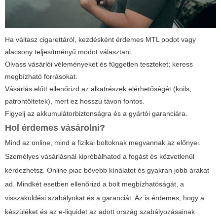
Ha váltasz cigarettáról, kezdésként érdemes MTL podot vagy
alacsony teljesítményű modot választani.
Olvass vásárlói véleményeket és független teszteket; keress
megbízható forrásokat.
Vásárlás előtt ellenőrizd az alkatrészek elérhetőségét (koils,
patrontöltetek), mert ez hosszú távon fontos.
Figyelj az akkumulátorbiztonságra és a gyártói garanciára.
Hol érdemes vásárolni?
Mind az online, mind a fizikai boltoknak megvannak az előnyei.
Személyes vásárlásnál kipróbálhatod a fogást és közvetlenül
kérdezhetsz. Online piac bővebb kínálatot és gyakran jobb árakat
ad. Mindkét esetben ellenőrizd a bolt megbízhatóságát, a
visszaküldési szabályokat és a garanciát. Az is érdemes, hogy a
készüléket és az e-liquidet az adott ország szabályozásainak