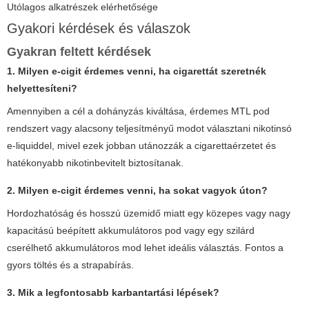
Utólagos alkatrészek elérhetősége
Gyakori kérdések és válaszok
Gyakran feltett kérdések
1. Milyen e-cigit érdemes venni, ha cigarettát szeretnék
helyettesíteni?
Amennyiben a cél a dohányzás kiváltása, érdemes MTL pod
rendszert vagy alacsony teljesítményű modot választani nikotinsó
e-liquiddel, mivel ezek jobban utánozzák a cigarettaérzetet és
hatékonyabb nikotinbevitelt biztosítanak.
2. Milyen e-cigit érdemes venni, ha sokat vagyok úton?
Hordozhatóság és hosszú üzemidő miatt egy közepes vagy nagy
kapacitású beépített akkumulátoros pod vagy egy szilárd
cserélhető akkumulátoros mod lehet ideális választás. Fontos a
gyors töltés és a strapabírás.
3. Mik a legfontosabb karbantartási lépések?