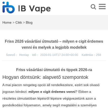
Home
>
Cikk
>
Blog
Friss 2026 vásárlási útmutató – milyen e cigit érdemes
venni és melyek a legjobb modellek
Szerző：
Honlap
Idő：
2026-01-14T17:24:00+00:00
Kattintás：
258
Friss vásárlási útmutató és tippek 2026-ra
Hogyan döntsünk: alapvető szempontok
A mai piacon rengeteg opció áll rendelkezésre, ezért sok olvasó
jogosan kérdezi:
milyen e cigit érdemes venni
? Ebben a
részletes útmutatóban lépésről lépésre végigvezetünk azon a
gondolkodási folyamaton, amely segít megtalálni a személyes