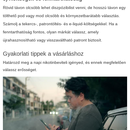
Rövid távon olcsóbb lehet diszpózibilist venni, de hosszú távon egy
tölthető pod vagy mod olcsóbb és környezetbarátabb választás.
Számolj a tekercs-, patrontöltés- és e-liquid-költségekkel. Ha a
fenntarthatóság fontos, olyan márkát válassz, amely
újrahasznosítható vagy visszaváltható patront biztosít.
Gyakorlati tippek a vásárláshoz
Határozd meg a napi nikotinbeviteli igényed, és ennek megfelelően
válassz erősséget.