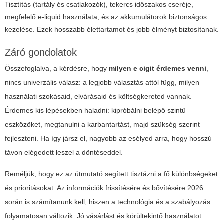
Tisztítás (tartály és csatlakozók), tekercs időszakos cseréje,
megfelelő e-liquid használata, és az akkumulátorok biztonságos
kezelése. Ezek hosszabb élettartamot és jobb élményt biztosítanak.
Záró gondolatok
Összefoglalva, a kérdésre, hogy
milyen e cigit érdemes venni
,
nincs univerzális válasz: a legjobb választás attól függ, milyen
használati szokásaid, elvárásaid és költségkereted vannak.
Érdemes kis lépésekben haladni: kipróbálni belépő szintű
eszközöket, megtanulni a karbantartást, majd szükség szerint
fejleszteni. Ha így jársz el, nagyobb az esélyed arra, hogy hosszú
távon elégedett leszel a döntéseddel.
Reméljük, hogy ez az útmutató segített tisztázni a fő különbségeket
és prioritásokat. Az információk frissítésére és bővítésére 2026
során is számítanunk kell, hiszen a technológia és a szabályozás
folyamatosan változik. Jó vásárlást és körültekintő használatot