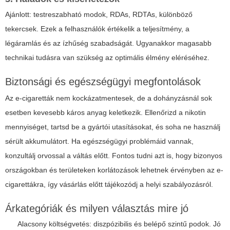
Ajánlott: testreszabható modok, RDAs, RDTAs, különböző
tekercsek. Ezek a felhasználók értékelik a teljesítmény, a
légáramlás és az ízhűség szabadságát. Ugyanakkor magasabb
technikai tudásra van szükség az optimális élmény eléréséhez.
Biztonsági és egészségügyi megfontolások
Az e-cigaretták nem kockázatmentesek, de a dohányzásnál sok
esetben kevesebb káros anyag keletkezik. Ellenőrizd a nikotin
mennyiséget, tartsd be a gyártói utasításokat, és soha ne használj
sérült akkumulátort. Ha egészségügyi problémáid vannak,
konzultálj orvossal a váltás előtt. Fontos tudni azt is, hogy bizonyos
országokban és területeken korlátozások lehetnek érvényben az e-
cigarettákra, így vásárlás előtt tájékozódj a helyi szabályozásról.
Árkategóriák és milyen választás mire jó
Alacsony költségvetés: diszpózibilis és belépő szintű podok. Jó