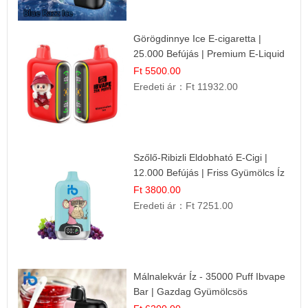
Görögdinnye Ice E-cigaretta |
25.000 Befújás | Premium E-Liquid
Ft 5500.00
Eredeti ár：
Ft 11932.00
Szőlő-Ribizli Eldobható E-Cigi |
12.000 Befújás | Friss Gyümölcs Íz
Ft 3800.00
Eredeti ár：
Ft 7251.00
Málnalekvár Íz - 35000 Puff Ibvape
Bar | Gazdag Gyümölcsös
Ízélmény!