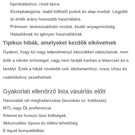
kipróbáláshoz, rövid távra.
Középkategória: stabil tölthető podok és alap modok. Legjobb
ár-érték arány hosszabb használatra.
Prémium: testreszabható modok, kiváló anyagminőség.
Haladóknak és igényes használóknak.
Tipikus hibák, amelyeket kezdők elkövetnek
Gyakori, hogy túl nagy teljesítményű készüléket választanak, nem
értik a nikotin erősséget, vagy nem tartják karban a tekercset és a
tartályt. Ezek a hibák rövidebb coil- élettartamhoz, rossz ízhez és
csalódáshoz vezethetnek.
Gyakorlati ellenőrző lista vásárlás előtt
Használati cél meghatározása (leszokás vs. hobbizás)
MTL vagy DL preferencia
Árkeret és hosszú távú költségek
Akkumulátor típusa és töltési lehetőség
E-liquid kompatibilitás