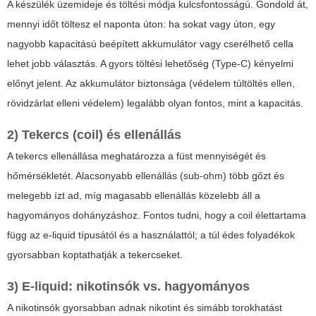
A készülék üzemideje és töltési módja kulcsfontosságú. Gondold át,
mennyi időt töltesz el naponta úton: ha sokat vagy úton, egy
nagyobb kapacitású beépített akkumulátor vagy cserélhető cella
lehet jobb választás. A gyors töltési lehetőség (Type-C) kényelmi
előnyt jelent. Az akkumulátor biztonsága (védelem túltöltés ellen,
rövidzárlat elleni védelem) legalább olyan fontos, mint a kapacitás.
2) Tekercs (coil) és ellenállás
A tekercs ellenállása meghatározza a füst mennyiségét és
hőmérsékletét. Alacsonyabb ellenállás (sub-ohm) több gőzt és
melegebb ízt ad, míg magasabb ellenállás közelebb áll a
hagyományos dohányzáshoz. Fontos tudni, hogy a coil élettartama
függ az e-liquid típusától és a használattól; a túl édes folyadékok
gyorsabban koptathatják a tekercseket.
3) E-liquid: nikotinsók vs. hagyományos
A nikotinsók gyorsabban adnak nikotint és simább torokhatást