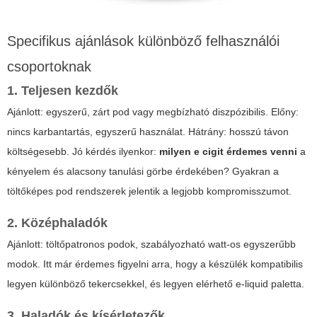
Specifikus ajánlások különböző felhasználói
csoportoknak
1. Teljesen kezdők
Ajánlott: egyszerű, zárt pod vagy megbízható diszpózibilis. Előny:
nincs karbantartás, egyszerű használat. Hátrány: hosszú távon
költségesebb. Jó kérdés ilyenkor:
milyen e cigit érdemes venni
a
kényelem és alacsony tanulási görbe érdekében? Gyakran a
töltőképes pod rendszerek jelentik a legjobb kompromisszumot.
2. Középhaladók
Ajánlott: töltőpatronos podok, szabályozható watt-os egyszerűbb
modok. Itt már érdemes figyelni arra, hogy a készülék kompatibilis
legyen különböző tekercsekkel, és legyen elérhető e-liquid paletta.
3. Haladók és kísérletezők