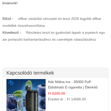
kívánunk!
Előző：
elfbar vásárlási útmutató és teszt 2026 legjobb elfbar
modellek összehasonlítása
Következő：
Részletes teszt és gyakorlati tippek a joyetech ego
aio porlasztó karbantartásához és cserefejek választásához
Kapcsolódó termékek
Kék Málna Ice - 35000 Puff
Eldobható E-cigaretta | Élénkítő
Gyümölcsös Frissesség!
Ft 6200.00
Eredeti ár：
Ft 14686.00