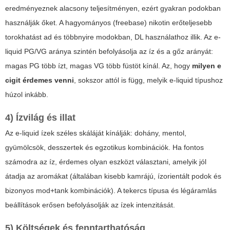
eredményeznek alacsony teljesítményen, ezért gyakran podokban
használják őket. A hagyományos (freebase) nikotin erőteljesebb
torokhatást ad és többnyire modokban, DL használathoz illik. Az e-
liquid PG/VG aránya szintén befolyásolja az íz és a gőz arányát:
magas PG több ízt, magas VG több füstöt kínál. Az, hogy
milyen e
cigit érdemes venni
, sokszor attól is függ, melyik e-liquid típushoz
húzol inkább.
4) Ízvilág és illat
Az e-liquid ízek széles skáláját kínálják: dohány, mentol,
gyümölcsök, desszertek és egzotikus kombinációk. Ha fontos
számodra az íz, érdemes olyan eszközt választani, amelyik jól
átadja az aromákat (általában kisebb kamrájú, ízorientált podok és
bizonyos mod+tank kombinációk). A tekercs típusa és légáramlás
beállítások erősen befolyásolják az ízek intenzitását.
5) Költségek és fenntarthatóság