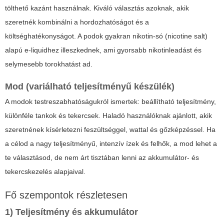
tölthető kazánt használnak. Kiváló választás azoknak, akik
szeretnék kombinálni a hordozhatóságot és a
költséghatékonyságot. A podok gyakran nikotin-só (nicotine salt)
alapú e-liquidhez illeszkednek, ami gyorsabb nikotinleadást és
selymesebb torokhatást ad.
Mod (variálható teljesítményű készülék)
A modok testreszabhatóságukról ismertek: beállítható teljesítmény,
különféle tankok és tekercsek. Haladó használóknak ajánlott, akik
szeretnének kísérletezni feszültséggel, wattal és gőzképzéssel. Ha
a célod a nagy teljesítményű, intenzív ízek és felhők, a mod lehet a
te választásod, de nem árt tisztában lenni az akkumulátor- és
tekercskezelés alapjaival.
Fő szempontok részletesen
1) Teljesítmény és akkumulátor