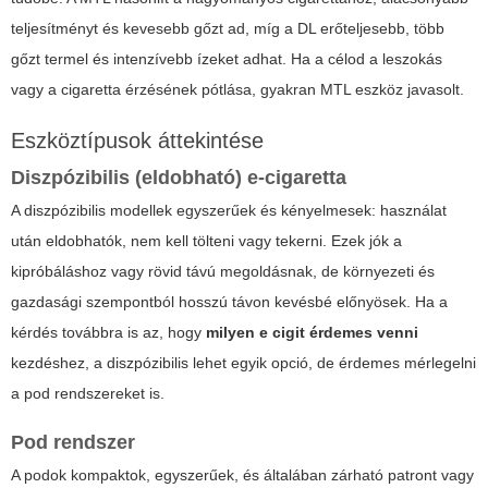
teljesítményt és kevesebb gőzt ad, míg a DL erőteljesebb, több
gőzt termel és intenzívebb ízeket adhat. Ha a célod a leszokás
vagy a cigaretta érzésének pótlása, gyakran MTL eszköz javasolt.
Eszköztípusok áttekintése
Diszpózibilis (eldobható) e-cigaretta
A diszpózibilis modellek egyszerűek és kényelmesek: használat
után eldobhatók, nem kell tölteni vagy tekerni. Ezek jók a
kipróbáláshoz vagy rövid távú megoldásnak, de környezeti és
gazdasági szempontból hosszú távon kevésbé előnyösek. Ha a
kérdés továbbra is az, hogy
milyen e cigit érdemes venni
kezdéshez, a diszpózibilis lehet egyik opció, de érdemes mérlegelni
a pod rendszereket is.
Pod rendszer
A podok kompaktok, egyszerűek, és általában zárható patront vagy