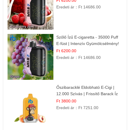
Ft 6200.00
Eredeti ár：
Ft 14686.00
Szőlő Ízű E-cigaretta - 35000 Puff
E-füst | Intenzív Gyümölcsélmény!
Ft 6200.00
Eredeti ár：
Ft 14686.00
Őszibaracklé Eldobható E-Cigi |
12.000 Szívás | Frissítő Barack Íz
Ft 3800.00
Eredeti ár：
Ft 7251.00