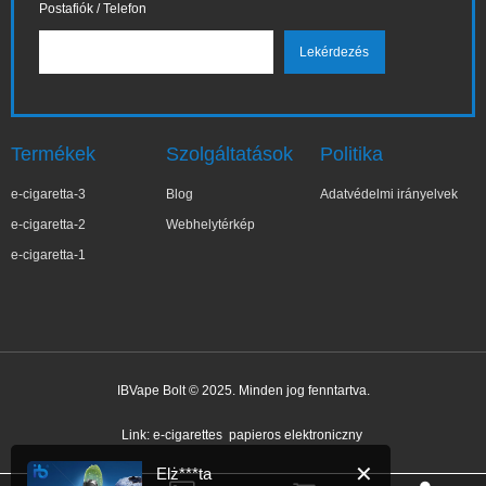
Postafiók / Telefon
Termékek
Szolgáltatások
Politika
e-cigaretta-3
Blog
Adatvédelmi irányelvek
e-cigaretta-2
Webhelytérkép
e-cigaretta-1
IBVape Bolt © 2025. Minden jog fenntartva.
✕
Elż***ta
Nemrég vásárolt
Link:
e-cigarettes
papieros elektroniczny