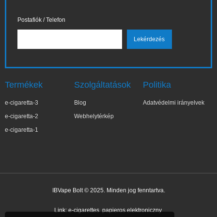
Postafiók / Telefon
Termékek
Szolgáltatások
Politika
e-cigaretta-3
Blog
Adatvédelmi irányelvek
e-cigaretta-2
Webhelytérkép
e-cigaretta-1
IBVape Bolt © 2025. Minden jog fenntartva.
✕
Zo***ia
Nemrég vásárolt
Link:
e-cigarettes
papieros elektroniczny