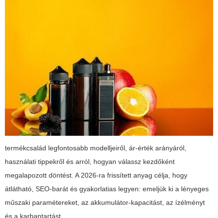
termékcsalád legfontosabb modelljeiről, ár-érték arányáról,
használati tippekről és arról, hogyan válassz kezdőként
megalapozott döntést. A 2026-ra frissített anyag célja, hogy
átlátható, SEO-barát és gyakorlatias legyen: emeljük ki a lényeges
műszaki paramétereket, az akkumulátor-kapacitást, az ízélményt
és a karbantartást.