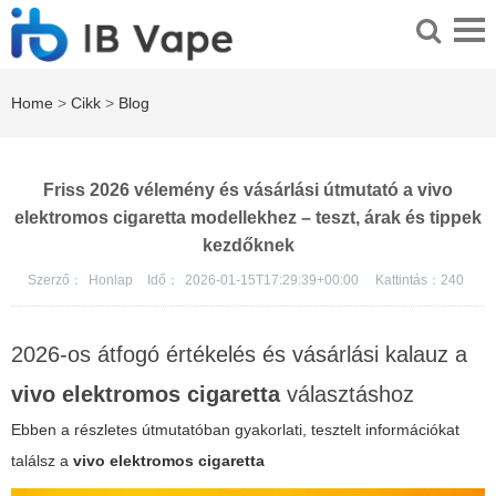
Home
>
Cikk
>
Blog
Friss 2026 vélemény és vásárlási útmutató a vivo
elektromos cigaretta modellekhez – teszt, árak és tippek
kezdőknek
Szerző：
Honlap
Idő：
2026-01-15T17:29:39+00:00
Kattintás：
240
2026-os átfogó értékelés és vásárlási kalauz a
vivo elektromos cigaretta
választáshoz
Ebben a részletes útmutatóban gyakorlati, tesztelt információkat
találsz a
vivo elektromos cigaretta