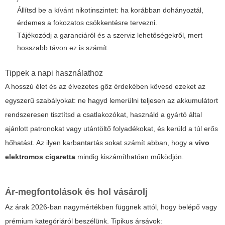
Állítsd be a kívánt nikotinszintet: ha korábban dohányoztál,
érdemes a fokozatos csökkentésre tervezni.
Tájékozódj a garanciáról és a szerviz lehetőségekről, mert
hosszabb távon ez is számít.
Tippek a napi használathoz
A hosszú élet és az élvezetes gőz érdekében kövesd ezeket az
egyszerű szabályokat: ne hagyd lemerülni teljesen az akkumulátort
rendszeresen tisztítsd a csatlakozókat, használd a gyártó által
ajánlott patronokat vagy utántöltő folyadékokat, és kerüld a túl erős
hőhatást. Az ilyen karbantartás sokat számít abban, hogy a
vivo
elektromos cigaretta
mindig kiszámíthatóan működjön.
Ár-megfontolások és hol vásárolj
Az árak 2026-ban nagymértékben függnek attól, hogy belépő vagy
prémium kategóriáról beszélünk. Tipikus ársávok: