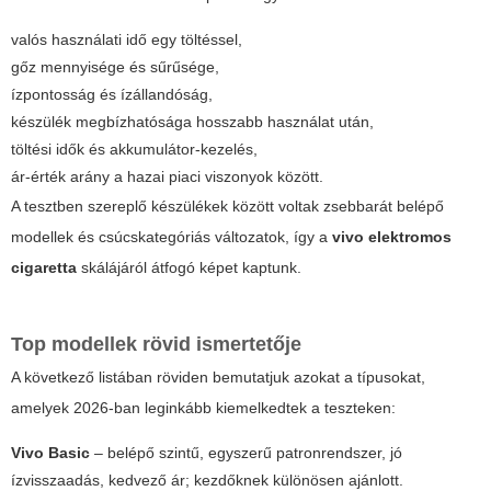
valós használati idő egy töltéssel,
gőz mennyisége és sűrűsége,
ízpontosság és ízállandóság,
készülék megbízhatósága hosszabb használat után,
töltési idők és akkumulátor-kezelés,
ár-érték arány a hazai piaci viszonyok között.
A tesztben szereplő készülékek között voltak zsebbarát belépő
modellek és csúcskategóriás változatok, így a
vivo elektromos
cigaretta
skálájáról átfogó képet kaptunk.
Top modellek rövid ismertetője
A következő listában röviden bemutatjuk azokat a típusokat,
amelyek 2026-ban leginkább kiemelkedtek a teszteken:
Vivo Basic
– belépő szintű, egyszerű patronrendszer, jó
ízvisszaadás, kedvező ár;
kezdőknek különösen ajánlott
.