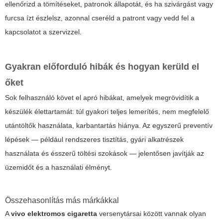
ellenőrizd a tömítéseket, patronok állapotát, és ha szivárgást vagy
furcsa ízt észlelsz, azonnal cseréld a patront vagy vedd fel a
kapcsolatot a szervizzel.
Gyakran előforduló hibák és hogyan kerüld el
őket
Sok felhasználó követ el apró hibákat, amelyek megrövidítik a
készülék élettartamát: túl gyakori teljes lemerítés, nem megfelelő
utántöltők használata, karbantartás hiánya. Az egyszerű preventív
lépések — például rendszeres tisztítás, gyári alkatrészek
használata és ésszerű töltési szokások — jelentősen javítják az
üzemidőt és a használati élményt.
Összehasonlítás más márkákkal
A
vivo elektromos cigaretta
versenytársai között vannak olyan