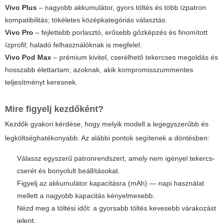
Vivo Plus
– nagyobb akkumulátor, gyors töltés és több ízpatron
kompatibilitás; tökéletes középkategóriás választás.
Vivo Pro
– fejlettebb porlasztó, erősebb gőzképzés és finomított
ízprofil; haladó felhasználóknak is megfelel.
Vivo Pod Max
– prémium kivitel, cserélhető tekercses megoldás és
hosszabb élettartam; azoknak, akik kompromisszummentes
teljesítményt keresnek.
Mire figyelj kezdőként?
Kezdők gyakori kérdése, hogy melyik modell a legegyszerűbb és
legköltséghatékonyabb. Az alábbi pontok segítenek a döntésben:
Válassz egyszerű patronrendszert, amely nem igényel tekercs-
cserét és bonyolult beállításokat.
Figyelj az akkumulátor kapacitásra (mAh) — napi használat
mellett a nagyobb kapacitás kényelmesebb.
Nézd meg a töltési időt: a gyorsabb töltés kevesebb várakozást
jelent.