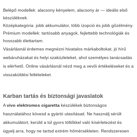
Belépő modellek: alacsony kényelem, alacsony ár — ideális első
készüléknek.
Középkategória: jobb akkumulátor, több ízopció és jobb gőzélmény.
Prémium modellek: tartósabb anyagok, fejlettebb technológiák és
hosszabb élettartam.
Vásárlásnál érdemes megnézni hivatalos márkaboltokat, jó hírű
webáruházakat és helyi szaküzleteket, ahol személyes tanácsadás
is elérhető. Online vásárlásnál nézd meg a vevői értékeléseket és a
visszaküldési feltételeket.
Karban tartás és biztonsági javaslatok
A
vivo elektromos cigaretta
készülékek biztonságos
használatához kövesd a gyártó utasításait. Ne használj sérült
akkumulátort, kerüld a túl gyors töltőkkel való kísérletezést és
ügyelj arra, hogy ne tartsd extrém hőmérsékleten. Rendszeresen