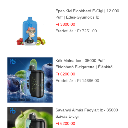
Eper-Kivi Eldobható E-Cigi | 12.000
Puff | Édes-Gyümölcs Íz
Ft 3800.00
Eredeti ár：
Ft 7251.00
Kék Málna Ice - 35000 Puff
Eldobható E-cigaretta | Élénkítő
Gyümölcsös Frissesség!
Ft 6200.00
Eredeti ár：
Ft 14686.00
Savanyú Almás Fagylalt Íz - 35000
Szívás E-cigi
Ft 6200.00