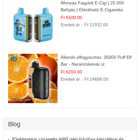
Áfonyás Fagylalt E-Cigi | 25.000
Befújás | Eldobható E-Cigaretta
Ft 5500.00
Eredeti ár：
Ft 11932.00
Állandó elfogyasztás: 35000 Puff Elf
Bar - Narancslekvár íz
Ft 6200.00
Eredeti ár：
Ft 14686.00
Blog
Elektromos cigaretta töltő gép házilag készítése és