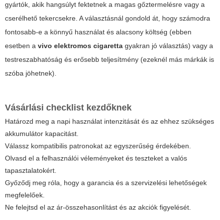
gyártók, akik hangsúlyt fektetnek a magas gőztermelésre vagy a
cserélhető tekercsekre. A választásnál gondold át, hogy számodra
fontosabb-e a könnyű használat és alacsony költség (ebben
esetben a
vivo elektromos cigaretta
gyakran jó választás) vagy a
testreszabhatóság és erősebb teljesítmény (ezeknél más márkák is
szóba jöhetnek).
Vásárlási checklist kezdőknek
Határozd meg a napi használat intenzitását és az ehhez szükséges
akkumulátor kapacitást.
Válassz kompatibilis patronokat az egyszerűség érdekében.
Olvasd el a felhasználói véleményeket és teszteket a valós
tapasztalatokért.
Győződj meg róla, hogy a garancia és a szervizelési lehetőségek
megfelelőek.
Ne felejtsd el az ár-összehasonlítást és az akciók figyelését.