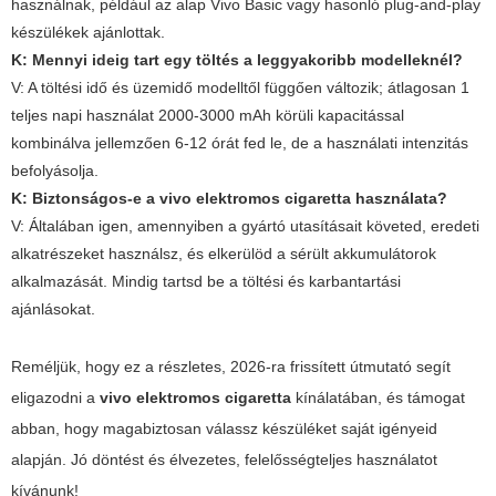
használnak, például az alap Vivo Basic vagy hasonló plug-and-play
készülékek ajánlottak.
K: Mennyi ideig tart egy töltés a leggyakoribb modelleknél?
V: A töltési idő és üzemidő modelltől függően változik; átlagosan 1
teljes napi használat 2000-3000 mAh körüli kapacitással
kombinálva jellemzően 6-12 órát fed le, de a használati intenzitás
befolyásolja.
K: Biztonságos-e a
vivo elektromos cigaretta
használata?
V: Általában igen, amennyiben a gyártó utasításait követed, eredeti
alkatrészeket használsz, és elkerülöd a sérült akkumulátorok
alkalmazását. Mindig tartsd be a töltési és karbantartási
ajánlásokat.
Reméljük, hogy ez a részletes, 2026-ra frissített útmutató segít
eligazodni a
vivo elektromos cigaretta
kínálatában, és támogat
abban, hogy magabiztosan válassz készüléket saját igényeid
alapján. Jó döntést és élvezetes, felelősségteljes használatot
kívánunk!