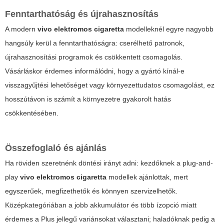
Fenntarthatóság és újrahasznosítás
A modern
vivo elektromos cigaretta
modelleknél egyre nagyobb
hangsúly kerül a fenntarthatóságra: cserélhető patronok,
újrahasznosítási programok és csökkentett csomagolás.
Vásárláskor érdemes informálódni, hogy a gyártó kínál-e
visszagyűjtési lehetőséget vagy környezettudatos csomagolást, ez
hosszútávon is számít a környezetre gyakorolt hatás
csökkentésében.
Összefoglaló és ajánlás
Ha röviden szeretnénk döntési irányt adni: kezdőknek a plug-and-
play
vivo elektromos cigaretta
modellek ajánlottak, mert
egyszerűek, megfizethetők és könnyen szervizelhetők.
Középkategóriában a jobb akkumulátor és több ízopció miatt
érdemes a Plus jellegű variánsokat választani; haladóknak pedig a