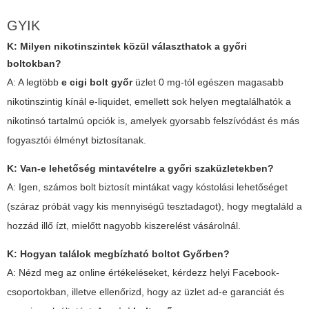
GYIK
K: Milyen nikotinszintek közül választhatok a győri
boltokban?
A: A legtöbb
e cigi bolt győr
üzlet 0 mg-tól egészen magasabb
nikotinszintig kínál e-liquidet, emellett sok helyen megtalálhatók a
nikotinsó tartalmú opciók is, amelyek gyorsabb felszívódást és más
fogyasztói élményt biztosítanak.
K: Van-e lehetőség mintavételre a győri szaküzletekben?
A: Igen, számos bolt biztosít mintákat vagy kóstolási lehetőséget
(száraz próbát vagy kis mennyiségű tesztadagot), hogy megtaláld a
hozzád illő ízt, mielőtt nagyobb kiszerelést vásárolnál.
K: Hogyan találok megbízható boltot Győrben?
A: Nézd meg az online értékeléseket, kérdezz helyi Facebook-
csoportokban, illetve ellenőrizd, hogy az üzlet ad-e garanciát és