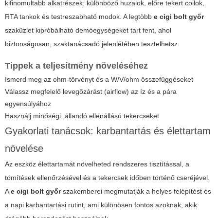
kifinomultabb alkatrészek: különböző huzalok, előre tekert coilok,
RTA tankok és testreszabható modok. A legtöbb
e cigi bolt győr
szaküzlet kipróbálható demóegységeket tart fent, ahol
biztonságosan, szaktanácsadó jelenlétében tesztelhetsz.
Tippek a teljesítmény növeléséhez
Ismerd meg az ohm-törvényt és a W/V/ohm összefüggéseket
Válassz megfelelő levegőzárást (airflow) az íz és a pára
egyensúlyához
Használj minőségi, állandó ellenállású tekercseket
Gyakorlati tanácsok: karbantartás és élettartam
növelése
Az eszköz élettartamát növelheted rendszeres tisztítással, a
tömítések ellenőrzésével és a tekercsek időben történő cseréjével.
A
e cigi bolt győr
szakemberei megmutatják a helyes felépítést és
a napi karbantartási rutint, ami különösen fontos azoknak, akik