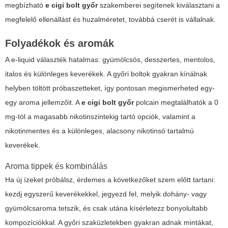
megbízható
e cigi bolt győr
szakemberei segítenek kiválasztani a
megfelelő ellenállást és huzalméretet, továbbá cserét is vállalnak.
Folyadékok és aromák
A e-liquid választék hatalmas: gyümölcsös, desszertes, mentolos,
italos és különleges keverékek. A győri boltok gyakran kínálnak
helyben töltött próbaszetteket, így pontosan megismerheted egy-
egy aroma jellemzőit. A
e cigi bolt győr
polcain megtalálhatók a 0
mg-tól a magasabb nikotinszintekig tartó opciók, valamint a
nikotinmentes és a különleges, alacsony nikotinsó tartalmú
keverékek.
Aroma tippek és kombinálás
Ha új ízeket próbálsz, érdemes a következőket szem előtt tartani:
kezdj egyszerű keverékekkel, jegyezd fel, melyik dohány- vagy
gyümölcsaroma tetszik, és csak utána kísérletezz bonyolultabb
kompozíciókkal. A győri szaküzletekben gyakran adnak mintákat,