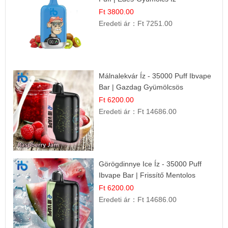
Ft 3800.00
Eredeti ár：
Ft 7251.00
Málnalekvár Íz - 35000 Puff Ibvape
Bar | Gazdag Gyümölcsös
Ízélmény!
Ft 6200.00
Eredeti ár：
Ft 14686.00
Görögdinnye Ice Íz - 35000 Puff
Ibvape Bar | Frissítő Mentolos
Élmény!
Ft 6200.00
Eredeti ár：
Ft 14686.00