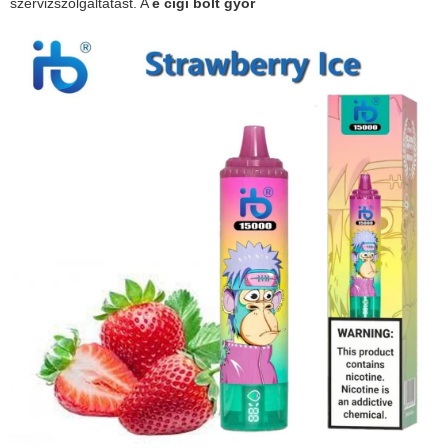
szervizszolgáltatást. A
e cigi bolt győr