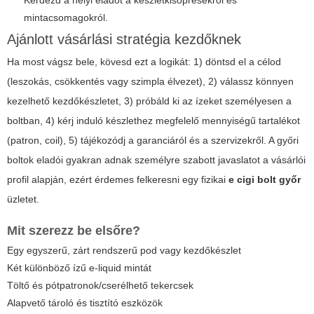
Kérdezd a helyi eladót a készletkisöprésekről és
mintacsomagokról.
Ajánlott vásárlási stratégia kezdőknek
Ha most vágsz bele, kövesd ezt a logikát: 1) döntsd el a célod
(leszokás, csökkentés vagy szimpla élvezet), 2) válassz könnyen
kezelhető kezdőkészletet, 3) próbáld ki az ízeket személyesen a
boltban, 4) kérj induló készlethez megfelelő mennyiségű tartalékot
(patron, coil), 5) tájékozódj a garanciáról és a szervizekről. A győri
boltok eladói gyakran adnak személyre szabott javaslatot a vásárlói
profil alapján, ezért érdemes felkeresni egy fizikai
e cigi bolt győr
üzletet.
Mit szerezz be elsőre?
Egy egyszerű, zárt rendszerű pod vagy kezdőkészlet
Két különböző ízű e-liquid mintát
Töltő és pótpatronok/cserélhető tekercsek
Alapvető tároló és tisztító eszközök