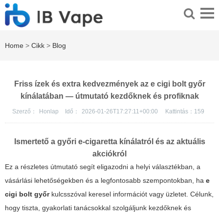
Home
>
Cikk
>
Blog
Friss ízek és extra kedvezmények az e cigi bolt győr
kínálatában — útmutató kezdőknek és profiknak
Szerző：
Honlap
Idő：
2026-01-26T17:27:11+00:00
Kattintás：
159
Ismertető a győri e-cigaretta kínálatról és az aktuális
akciókról
Ez a részletes útmutató segít eligazodni a helyi választékban, a
vásárlási lehetőségekben és a legfontosabb szempontokban, ha
e
cigi bolt győr
kulcsszóval keresel információt vagy üzletet. Célunk,
hogy tiszta, gyakorlati tanácsokkal szolgáljunk kezdőknek és