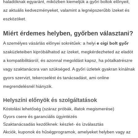
haladóknak egyaránt, miközben kiemeljük a győri boltok előnyeit,
az aktuális kedvezményeket, valamint a legnépszerűbb ízeket és
eszközöket.
Miért érdemes helyben, győrben választani?
A személyes vásárlás előnyei sokrétűek: a helyi
e cigi bolt győr
szaküzleteiben kipróbálhatod az ízeket, megkérdezheted az eladót
a kompatibilitásról, és azonnal megoldást kapsz, ha pótalkatrészre
vagy szaktanácsra van szükséged. A győri üzletek gyakran kínálnak
gyors szervizt, tekercselést és tanácsadást, ami online
megrendelésnél hiányzik.
Helyszíni előnyök és szolgáltatások
Kóstolási lehetőség (száraz próbák, illatok megismerése)
Gyors csere és garanciális ügyintézés
Szaktanácsadás kezdőknek: készlet- és ízválasztás
Akciók, kuponok és hűségprogramok, amelyeket helyben vagy az