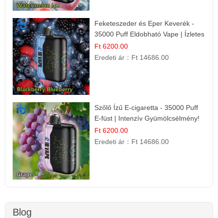
Feketeszeder és Eper Keverék -
35000 Puff Eldobható Vape | Ízletes
Gyümölcsökombináció!
Ft 6200.00
Eredeti ár：
Ft 14686.00
Szőlő Ízű E-cigaretta - 35000 Puff
E-füst | Intenzív Gyümölcsélmény!
Ft 6200.00
Eredeti ár：
Ft 14686.00
Blog