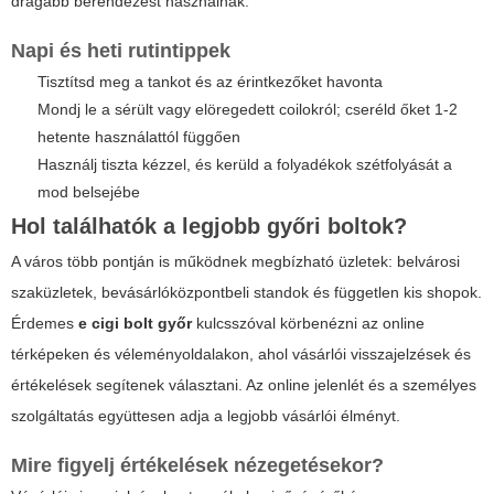
drágább berendezést használnak.
Napi és heti rutintippek
Tisztítsd meg a tankot és az érintkezőket havonta
Mondj le a sérült vagy elöregedett coilokról; cseréld őket 1-2
hetente használattól függően
Használj tiszta kézzel, és kerüld a folyadékok szétfolyását a
mod belsejébe
Hol találhatók a legjobb győri boltok?
A város több pontján is működnek megbízható üzletek: belvárosi
szaküzletek, bevásárlóközpontbeli standok és független kis shopok.
Érdemes
e cigi bolt győr
kulcsszóval körbenézni az online
térképeken és véleményoldalakon, ahol vásárlói visszajelzések és
értékelések segítenek választani. Az online jelenlét és a személyes
szolgáltatás együttesen adja a legjobb vásárlói élményt.
Mire figyelj értékelések nézegetésekor?