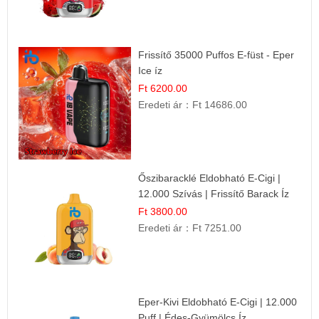
Frissítő 35000 Puffos E-füst - Eper
Ice íz
Ft 6200.00
Eredeti ár：
Ft 14686.00
Őszibaracklé Eldobható E-Cigi |
12.000 Szívás | Frissítő Barack Íz
Ft 3800.00
Eredeti ár：
Ft 7251.00
Eper-Kivi Eldobható E-Cigi | 12.000
Puff | Édes-Gyümölcs Íz