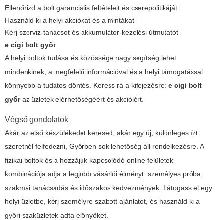
Ellenőrizd a bolt garanciális feltételeit és cserepolitikáját
Használd ki a helyi akciókat és a mintákat
Kérj szerviz-tanácsot és akkumulátor-kezelési útmutatót
e cigi bolt győr
A helyi boltok tudása és közössége nagy segítség lehet
mindenkinek; a megfelelő információval és a helyi támogatással
könnyebb a tudatos döntés. Keress rá a kifejezésre:
e cigi bolt
győr
az üzletek elérhetőségéért és akcióiért.
Végső gondolatok
Akár az első készülékedet keresed, akár egy új, különleges ízt
szeretnél felfedezni, Győrben sok lehetőség áll rendelkezésre. A
fizikai boltok és a hozzájuk kapcsolódó online felületek
kombinációja adja a legjobb vásárlói élményt: személyes próba,
szakmai tanácsadás és időszakos kedvezmények. Látogass el egy
helyi üzletbe, kérj személyre szabott ajánlatot, és használd ki a
győri szaküzletek adta előnyöket.