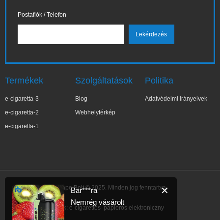
Postafiók / Telefon
Termékek
Szolgáltatások
Politika
e-cigaretta-3
Blog
Adatvédelmi irányelvek
e-cigaretta-2
Webhelytérkép
e-cigaretta-1
IBVape Bolt © 2025. Minden jog fenntartva.
✕
Bar***ra
Nemrég vásárolt
Link:
e-cigarettes
papieros elektroniczny