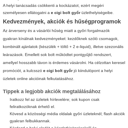
A helyi tanácsadás csökkenti a kockázatot, ezért megéri
személyesen ellátogatni a
e cigi bolt győr
üzlethelyiségeibe.
Kedvezmények, akciók és hűségprogramok
Az árverseny és a vásárlói hűség miatt a győri forgalmazók
gyakran kínálnak kedvezményeket: kezdőknek szóló csomagok,
kombinált ajánlatok (készülék + töltő + 2 e-liquid), illetve szezonális
leárazások. Emellett sok bolt működtet pontgyűjtő rendszert,
amellyel hosszabb távon is érdemes vásárolni. Ha célzottan keresel
promóciót, a kulcsszó
e cigi bolt győr
jó kiindulópont a helyi
üzletek online akcióinak felkutatásához.
Tippek a legjobb akciók megtalálásához
Iratkozz fel az üzletek hírlevelére; sok kupon csak
feliratkozóknak érhető el.
Kövesd a közösségi média oldalak győri üzleteknél; flash akciók
gyakran felbukkannak.