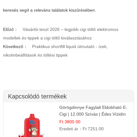
keresés segít a releváns találatok kiszűrésében.
Előző：
Vásárlói teszt 2026 – legjobb cigi töltő elektromos
modellek és tippek a cigi töltő kiválasztásához
Következő：
Praktikus shortfill liquid útmutató - ízek,
nikotinbeállítások és töltési tippek
Kapcsolódó termékek
Görögdinnye Fagylalt Eldobható E-
Cigi | 12.000 Szívás | Édes Vízidín
Íz
Ft 3800.00
Eredeti ár：
Ft 7251.00