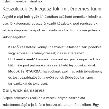
üzleti hírlevélben kínálnak
Készülékek és kiegészítők: mit érdemes tudni
A győri
e cigi bolt győr
kínálatában található termékek lefedik a
piac fő kategóriáit: egyszerű kezdő készletek, pod rendszerek,
középkategóriás belépők és haladó modok. Fontos megérteni a
különbségeket:
Kezdő készletek:
könnyű használat, általában zárt podokkal
vagy egyszerű szabályozással; ideális áttéréshez.
Pod rendszerek:
kompakt, diszkrét és gazdaságos; sok bolt
különféle pod patronokat és cserélhető fej opciókat kínál.
Modok és RTA/RDA:
haladóknak szól; nagyobb teljesítmény
és testreszabhatóság, a győri boltok többsége tart spéci
tartozékokat és tekercset.
Coil, wick és szerviz
A spéci tekercsek (coil) és a wiccek helyes használata
kulcsfontosságú a jó íz és a hosszú élettartam érdekében. Egy