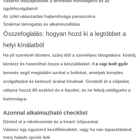
Vásárlói visszajelzések a termékek minőségéről és az
ügyfélszolgálatról
Az üzlet válaszadási hajlandósága panaszokra
Szakmai támogatás és alkatrészellátás
Összefoglalás: hogyan hozd ki a legtöbbet a
helyi kínálatból
Ha jól szeretnél dönteni, szánj időt a személyes látogatásra: kóstolj,
kérdezz és hasonlítsd össze a készülékeket. A
e cigi bolt győr
keresés segít megtalálni azokat a boltokat, amelyek komplex
szolgáltatást és kedvező árakat kínálnak. Gondold át a céljaidat,
válassz hozzá illő eszközt és e-liquidet, és ne feledj odafigyelni a
biztonságra.
Azonnal alkalmazható checklist
Döntsd el a nikotinszintet és a kívánt íztípusokat
Válassz egy egyszerű kezdőkészletet, vagy ha van tapasztalatod,
menj haladó opciók felé