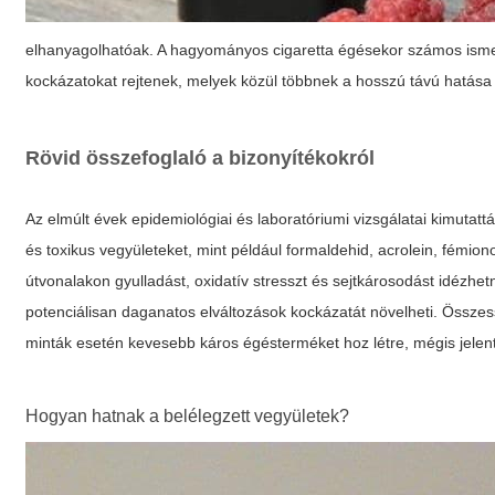
elhanyagolhatóak. A hagyományos cigaretta égésekor számos ismert
kockázatokat rejtenek, melyek közül többnek a hosszú távú hatása m
Rövid összefoglaló a bizonyítékokról
Az elmúlt évek epidemiológiai és laboratóriumi vizsgálatai kimutattá
és toxikus vegyületeket, mint például formaldehid, acrolein, fémion
útvonalakon gyulladást, oxidatív stresszt és sejtkárosodást idézhe
potenciálisan daganatos elváltozások kockázatát növelheti. Összes
minták esetén kevesebb káros égésterméket hoz létre, mégis jelen
Hogyan hatnak a belélegzett vegyületek?