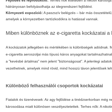
Fejlődés és reprodukció:
Terhes nők esetében a nikotin károsítja
hátrányosan befolyásolhatja az idegrendszeri fejlődést.
Környezeti expozíció:
A paszszív belégzés – bár más összetétel
amelyek a környezetben tartózkodókra is hatással vannak.
Miben különböznek az e-cigaretta kockázatai 
A kockázatok jellegében és mértékében is különbségek adódnak. M
e-cigaretta aeroszoljai más típusú káros anyagokat tartalmazhatna
a "kevésbé ártalmas" nem jelent "biztonságosat". A jelenlegi adato
vezethetnek, amelyek mind rövid, mind hosszú távon jelentősek le
Különböző felhasználói csoportok kockázatai
Fiatalok és tizenévesek: Az agy fejlődése a tinédzserkorban még ne
károsodása miatt különösen veszélyeztetettek. Terhes nők: A nikot