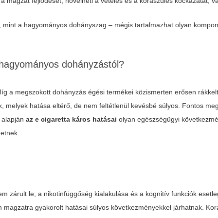
 a magzat fejlődését, növelheti a vetélés és a koraszülés kockázatát, v
ű, mint a hagyományos dohányszag – mégis tartalmazhat olyan kompo
a hagyományos dohányzástól?
íg a megszokott dohányzás égési termékei közismerten erősen rákkelt
k, melyek hatása eltérő, de nem feltétlenül kevésbé súlyos. Fontos me
k alapján
az e cigaretta káros hatásai
olyan egészségügyi következm
hetnek.
m zárult le; a nikotinfüggőség kialakulása és a kognitív funkciók esetl
in magzatra gyakorolt hatásai súlyos következményekkel járhatnak. Kor