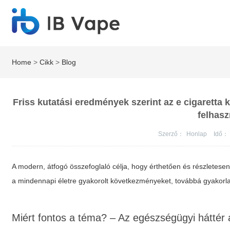
Home
>
Cikk
>
Blog
Friss kutatási eredmények szerint az e cigaretta
felhasz
Szerző：
Honlap
Idő：
A modern, átfogó összefoglaló célja, hogy érthetően és részletes
a mindennapi életre gyakorolt következményeket, továbbá gyakorla
Miért fontos a téma? – Az egészségügyi háttér 