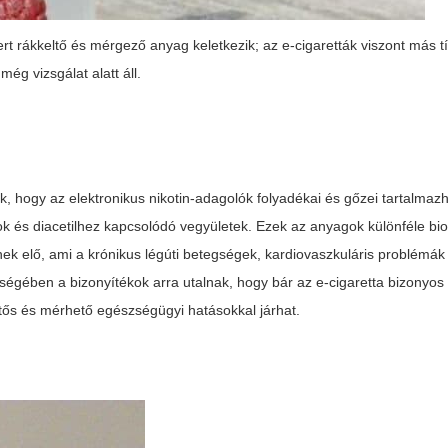
 rákkeltő és mérgező anyag keletkezik; az e-cigaretták viszont más t
ég vizsgálat alatt áll.
k, hogy az elektronikus nikotin-adagolók folyadékai és gőzei tartalmazha
ok és diacetilhez kapcsolódó vegyületek. Ezek az anyagok különféle bio
tnek elő, ami a krónikus légúti betegségek, kardiovaszkuláris problémák
ségében a bizonyítékok arra utalnak, hogy bár az e-cigaretta bizonyo
tős és mérhető egészségügyi hatásokkal járhat.