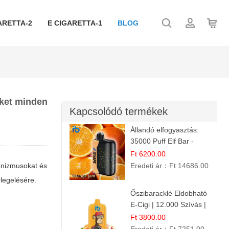
ARETTA-2
E CIGARETTA-1
BLOG
iket minden
Kapcsolódó termékek
Állandó elfogyasztás:
35000 Puff Elf Bar -
Narancslekvár íz
Ft 6200.00
anizmusokat és
Eredeti ár：
Ft 14686.00
legelésére.
Őszibaracklé Eldobható
E-Cigi | 12.000 Szívás |
Frissítő Barack Íz
Ft 3800.00