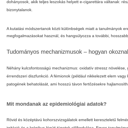
dohányosok, akik teljes leszokás helyett e-cigarettára váltanak: 
bizonytalanok.
A kutatási módszertanok közti különbségek miatt a tanulmányok e
megfogalmazásokat használ, és hangsúlyozza a további, hosszabb
Tudományos mechanizmusok – hogyan okoznak
Néhány kulcsfontosságú mechanizmus: oxidatív stressz növelése, 
érrendszeri diszfunkció. A fémionok (például nikkelezett elem vagy 
patogének behatolását, ami hosszú távon fertőzésekre hajlamosíth
Mit mondanak az epidemiológiai adatok?
Rövid és középtávú kohorszvizsgálatok emellett kereszteletű felmé
irritáció és a krónikus légúti tünetek előfordulása. Egyes tanulmányo