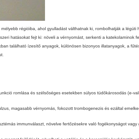
mélyebb régióiba, ahol gyulladást válthatnak ki, rombolhatják a légúti
zeri hatásokat fejt ki: növeli a vérnyomást, serkenti a katekolaminok f
ban található ízesítő anyagok, különösen bizonyos illatanyagok, a fűté
t.
funkció romlása és szélsőséges esetekben súlyos tüdőkárosodás (e-va
ulzus, magasabb vérnyomás, fokozott trombogenezis és ezáltal emelked
szisztémás immunválaszt, növelve fertőzésekre való fogékonyságot vagy