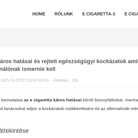
HOME
RÓLUNK
E CIGARETTA-3
E CIG
 káros hatásai és rejtett egészségügyi kockázatok am
nálónak ismernie kell
2025-11-25T17:20:57+00:00
Kattintás：
226
en bemutassa
az e cigaretta káros hatásai
körüli bizonyítékokat, mech
ti tanácsokat adjon a kockázatok csökkentésére és az alternatívák mér
áttekintése