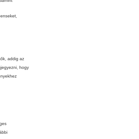
alamint
nenseket,
ők, addig az
gjegyezni, hogy
ényekhez
eges
ábbi