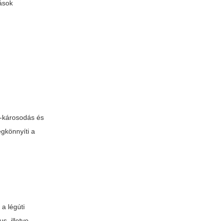
tások
S-károsodás és
egkönnyíti a
a légúti
s, illetve