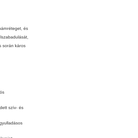
 hámréteget, és
elszabadulását,
s során káros
lós
ett szív- és
 gyulladásos