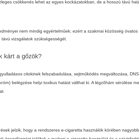
részleges csökkenés lehet az egyes kockázatokban, de a hosszú távú ha
redményei nem mindig egyértelműek; ezért a szakmai közösség óvatos
 távú vizsgálatok szükségességét.
 kárt a gőzök?
gyulladásos citokinek felszabadulása, sejtműködés megváltozása, DN
króm) belégzése helyi toxikus hatást válthat ki. A légzőhám sérülése m
at.
rések jelzik, hogy a rendszeres e-cigaretta használók körében nagyobb 
k összefüggést találtak a gyakori e-cigaretta használat és a szívinfarktu