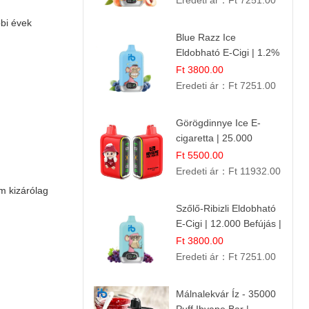
Eredeti ár：
Ft 7251.00
bbi évek
Blue Razz Ice
Eldobható E-Cigi | 1.2%
Nikotin | Jéghideg
Ft 3800.00
Málna Íz
Eredeti ár：
Ft 7251.00
Görögdinnye Ice E-
cigaretta | 25.000
Befújás | Premium E-
Ft 5500.00
Liquid
Eredeti ár：
Ft 11932.00
 kizárólag
Szőlő-Ribizli Eldobható
E-Cigi | 12.000 Befújás |
Friss Gyümölcs Íz
Ft 3800.00
Eredeti ár：
Ft 7251.00
Málnalekvár Íz - 35000