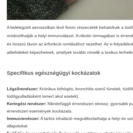
A belélegzett aeroszolban lévő finom részecskék behatolnak a tüdő 
módosíthatják a helyi immunválaszt. A nikotin önmagában is érrends
és hosszú távon az érfunkció romlásához vezethet. Az e-folyadékok
aldehideket képezhetnek, amelyek tovább növelik a toxikus terhelés
Specifikus egészségügyi kockázatok
Légzőrendszer:
Krónikus köhögés, bronchitis-szerű tünetek, tüdő
tüdőgyulladásként ismert akut esetek).
Keringési rendszer:
Nikotinfüggő érrendszeri stressz, gyorsabb p
érrendszeri események kockázata.
Immunrendszer:
A tartós inhaláció megváltoztathatja a helyi és 
állapotokat.