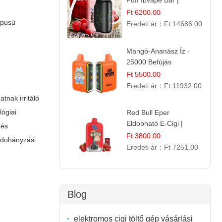
Puff Ibvape Bar |
Gazdag Gyümölcsös
Ft 6200.00
Ízélmény!
ípusú
Eredeti ár：
Ft 14686.00
Mangó-Ananász Íz -
25000 Befújás
Eldobható E-ciga |
Ft 5500.00
Trópusi Gyümölcs
Eredeti ár：
Ft 11932.00
Élmény!
tnak irritáló
lógiai
Red Bull Eper
Eldobható E-Cigi |
 és
Energiaital Íz | Készülék
Ft 3800.00
s dohányzási
Használat
Eredeti ár：
Ft 7251.00
Blog
elektromos cigi töltő gép vásárlási