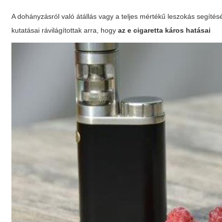
A dohányzásról való átállás vagy a teljes mértékű leszokás segíté
kutatásai rávilágítottak arra, hogy
az e cigaretta káros hatásai