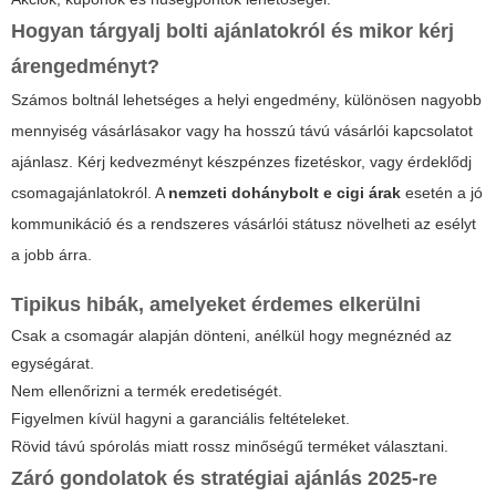
Hogyan tárgyalj bolti ajánlatokról és mikor kérj
árengedményt?
Számos boltnál lehetséges a helyi engedmény, különösen nagyobb
mennyiség vásárlásakor vagy ha hosszú távú vásárlói kapcsolatot
ajánlasz. Kérj kedvezményt készpénzes fizetéskor, vagy érdeklődj
csomagajánlatokról. A
nemzeti dohánybolt e cigi árak
esetén a jó
kommunikáció és a rendszeres vásárlói státusz növelheti az esélyt
a jobb árra.
Tipikus hibák, amelyeket érdemes elkerülni
Csak a csomagár alapján dönteni, anélkül hogy megnéznéd az
egységárat.
Nem ellenőrizni a termék eredetiségét.
Figyelmen kívül hagyni a garanciális feltételeket.
Rövid távú spórolás miatt rossz minőségű terméket választani.
Záró gondolatok és stratégiai ajánlás 2025-re