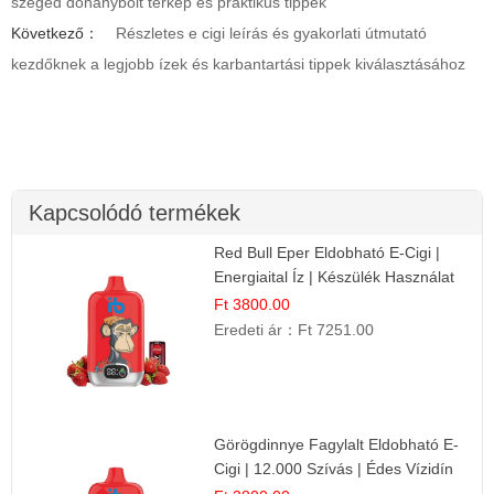
szeged dohánybolt térkép és praktikus tippek
Következő：
Részletes e cigi leírás és gyakorlati útmutató
kezdőknek a legjobb ízek és karbantartási tippek kiválasztásához
Kapcsolódó termékek
Red Bull Eper Eldobható E-Cigi |
Energiaital Íz | Készülék Használat
Ft 3800.00
Eredeti ár：
Ft 7251.00
Görögdinnye Fagylalt Eldobható E-
Cigi | 12.000 Szívás | Édes Vízidín
Íz