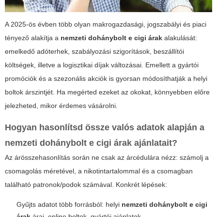
A 2025-ös évben több olyan makrogazdasági, jogszabályi és piaci
tényező alakítja a
nemzeti dohánybolt e cigi árak
alakulását:
emelkedő adóterhek, szabályozási szigorítások, beszállítói
költségek, illetve a logisztikai díjak változásai. Emellett a gyártói
promóciók és a szezonális akciók is gyorsan módosíthatják a helyi
boltok árszintjét. Ha megérted ezeket az okokat, könnyebben előre
jelezheted, mikor érdemes vásárolni.
Hogyan hasonlítsd össze valós adatok alapján a
nemzeti dohánybolt e cigi árak ajánlatait?
Az árösszehasonlítás során ne csak az árcédulára nézz: számolj a
csomagolás méretével, a nikotintartalommal és a csomagban
található patronok/podok számával. Konkrét lépések:
Gyűjts adatot több forrásból: helyi
nemzeti dohánybolt e cigi
árak
árai, online boltok, gyártói ajánlatok.