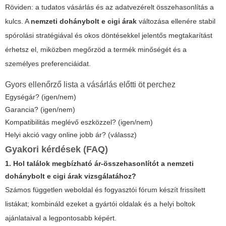
Röviden: a tudatos vásárlás és az adatvezérelt összehasonlítás a
kulcs. A
nemzeti dohánybolt e cigi árak
változása ellenére stabil
spórolási stratégiával és okos döntésekkel jelentős megtakarítást
érhetsz el, miközben megőrzöd a termék minőségét és a
személyes preferenciáidat.
Gyors ellenőrző lista a vásárlás előtti öt perchez
Egységár? (igen/nem)
Garancia? (igen/nem)
Kompatibilitás meglévő eszközzel? (igen/nem)
Helyi akció vagy online jobb ár? (válassz)
Gyakori kérdések (FAQ)
1. Hol találok megbízható ár-összehasonlítót a nemzeti
dohánybolt e cigi árak vizsgálatához?
Számos független weboldal és fogyasztói fórum készít frissített
listákat; kombináld ezeket a gyártói oldalak és a helyi boltok
ajánlataival a legpontosabb képért.