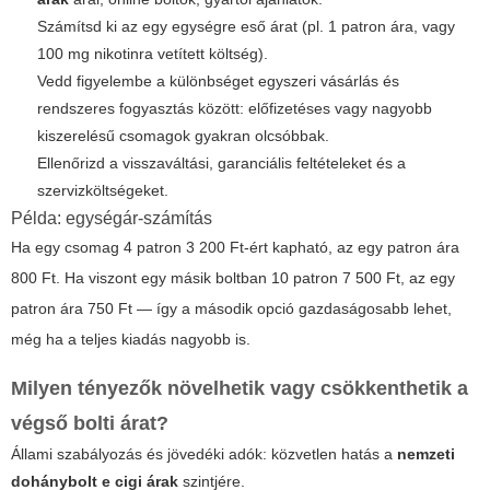
Számítsd ki az egy egységre eső árat (pl. 1 patron ára, vagy
100 mg nikotinra vetített költség).
Vedd figyelembe a különbséget egyszeri vásárlás és
rendszeres fogyasztás között: előfizetéses vagy nagyobb
kiszerelésű csomagok gyakran olcsóbbak.
Ellenőrizd a visszaváltási, garanciális feltételeket és a
szervizköltségeket.
Példa: egységár-számítás
Ha egy csomag 4 patron 3 200 Ft-ért kapható, az egy patron ára
800 Ft. Ha viszont egy másik boltban 10 patron 7 500 Ft, az egy
patron ára 750 Ft — így a második opció gazdaságosabb lehet,
még ha a teljes kiadás nagyobb is.
Milyen tényezők növelhetik vagy csökkenthetik a
végső bolti árat?
Állami szabályozás és jövedéki adók: közvetlen hatás a
nemzeti
dohánybolt e cigi árak
szintjére.