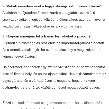
2. Melyik vásárlási mód a leggazdaságosabb hosszú távon?
Általában az újratölthető rendszerek és nagyobb kiszerelésű
csomagok adják a legjobb költséghatékonyságot; azonban figyelj a
kezdeti beruházási költségekre és a karbantartásra.
3. Hogyan ismerjem fel a hamis termékeket a piacon?
Ellenőrizd a csomagolás részleteit, az importőr/forgalmazó adatait
és a termék vonalkódját; ha az ár túl alacsony a megszokotthoz
képest, legyél óvatos.
Ha szeretnél, segíthetek egy személyre szabott ár-összehasonlítót
összeállítani a helyi és online ajánlatokból, illetve kiszámolhatom az
egységárakat és a várható éves költséget is, hogy a
nemzeti
dohánybolt e cigi árak
közötti döntésed megalapozott legyen.
Előző：
trafik útmutató szeged városában — hol található trafik,