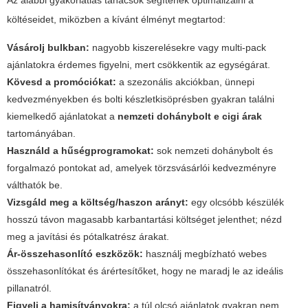
Az alábbi gyakorlatias tanácsok segítenek optimalizálni a
költéseidet, miközben a kívánt élményt megtartod:
Vásárolj bulkban:
nagyobb kiszerelésekre vagy multi-pack
ajánlatokra érdemes figyelni, mert csökkentik az egységárat.
Kövesd a promóciókat:
a szezonális akciókban, ünnepi
kedvezményekben és bolti készletkisöprésben gyakran találni
kiemelkedő ajánlatokat a
nemzeti dohánybolt e cigi árak
tartományában.
Használd a hűségprogramokat:
sok nemzeti dohánybolt és
forgalmazó pontokat ad, amelyek törzsvásárlói kedvezményre
válthatók be.
Vizsgáld meg a költség/haszon arányt:
egy olcsóbb készülék
hosszú távon magasabb karbantartási költséget jelenthet; nézd
meg a javítási és pótalkatrész árakat.
Ár-összehasonlító eszközök:
használj megbízható webes
összehasonlítókat és árértesítőket, hogy ne maradj le az ideális
pillanatról.
Figyelj a hamisítványokra:
a túl olcsó ajánlatok gyakran nem