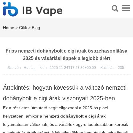
Home
>
Cikk
>
Blog
Friss nemzeti dohánybolt e cigi árak összehasonlítása
2025 és vásárlási tippek a legjobb árért
Szerző：
Honlap
Idő：
2025-11-24T17:27:36+00:00
Kattintás：
235
Áttekintés: hogyan kövessük a változó nemzeti
dohánybolt e cigi árak viszonyait 2025-ben
Ez a részletes útmutató segít eligazodni a 2025-ös piaci
helyzetben, amikor a
nemzeti dohánybolt e cigi árak
folyamatosan változnak, és a vásárlók egyre tudatosabban keresik
a legjobb ár-érték arányt. A következőkben bemutatjuk, mire figyelj,