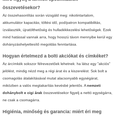
összevetésekor?
Az összehasonlítás során vizsgáld meg: nikotintartalom,
akkumulátor kapacitás, töltési idő, pod/patron kompatibilitás,
ízválaszték, újratölthetőség és hulladékkezelési lehetőségek. Ezek
mind hatással vannak arra, hogy hosszú távon mennyibe kerül egy
dohányzáshelyettesítő megoldás fenntartása.
Hogyan értelmezd a bolti akciókat és címkéket?
Az árcímkék sokszor félrevezetőek lehetnek: ha látsz egy "akciós"
jelölést, mindig nézd meg a régi árat és a kiszerelést. Sok bolt a
csomagolás átalakításával mutat alacsonyabb egységárat,
miközben a valós megtakarítás kevésbé jelentős. A
nemzeti
dohánybolt e cigi árak
összevetésekor figyelj a nettó egységárra,
ne csak a csomagárra.
Higiénia, minőség és garancia: miért éri meg