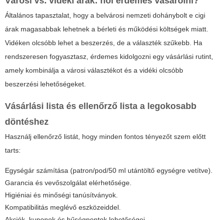
Városi vs. vidéki árak: hol érdemes vásárolni?
Általános tapasztalat, hogy a belvárosi nemzeti dohánybolt e cigi
árak magasabbak lehetnek a bérleti és működési költségek miatt.
Vidéken olcsóbb lehet a beszerzés, de a választék szűkebb. Ha
rendszeresen fogyasztasz, érdemes kidolgozni egy vásárlási rutint,
amely kombinálja a városi választékot és a vidéki olcsóbb
beszerzési lehetőségeket.
Vásárlási lista és ellenőrző lista a legokosabb
döntéshez
Használj ellenőrző listát, hogy minden fontos tényezőt szem előtt
tarts:
Egységár számítása (patron/pod/50 ml utántöltő egységre vetítve).
Garancia és vevőszolgálat elérhetősége.
Higiéniai és minőségi tanúsítványok.
Kompatibilitás meglévő eszközeiddel.
Akciók, kuponok és hűségpontok lehetőségei.