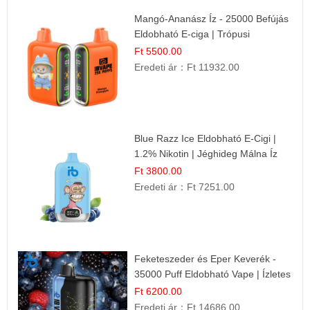
Mangó-Ananász Íz - 25000 Befújás
Eldobható E-ciga | Trópusi
Gyümölcs Élmény!
Ft 5500.00
Eredeti ár：
Ft 11932.00
Blue Razz Ice Eldobható E-Cigi |
1.2% Nikotin | Jéghideg Málna Íz
Ft 3800.00
Eredeti ár：
Ft 7251.00
Feketeszeder és Eper Keverék -
35000 Puff Eldobható Vape | Ízletes
Gyümölcsökombináció!
Ft 6200.00
Eredeti ár：
Ft 14686.00