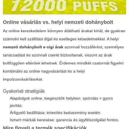
Online vásárlás vs. helyi nemzeti dohánybolt
Az online kereskedelem könnyen átlátható árakat kínál, de gyakran
számolni kell szállítási díjjal és esetleges késedelmekkel. A helyi
nemzeti dohánybolt e cigi árak
azonnali hozzáférést, személyes
tanácsadást és azonnali cserét biztosítanak, viszont az árak
boltfüggően eltérőek lehetnek. Érdemes mindkét csatornát figyelni:
kombinálni az online nagyvásárlást és a helyi
impulzusvásárlásokat.
Gyakorlati stratégiák
Alapdolgok online, kiegészítők helyben: spórolás + gyors
javítás.
Árfigyelő beállítása: értesítés kedvezmény esetén.
Ismert márkák keresése: garancia és ügyfélszolgálat fontos.
Mire figyelj a termék specifikációk