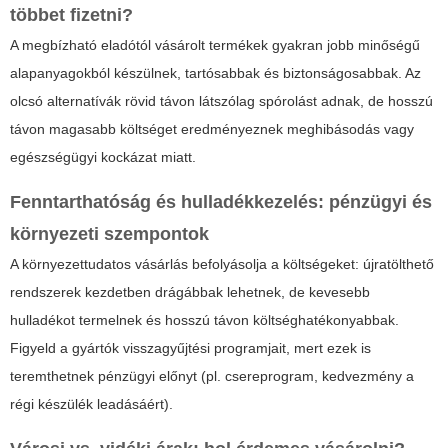
többet fizetni?
A megbízható eladótól vásárolt termékek gyakran jobb minőségű
alapanyagokból készülnek, tartósabbak és biztonságosabbak. Az
olcsó alternatívák rövid távon látszólag spórolást adnak, de hosszú
távon magasabb költséget eredményeznek meghibásodás vagy
egészségügyi kockázat miatt.
Fenntarthatóság és hulladékkezelés: pénzügyi és
környezeti szempontok
A környezettudatos vásárlás befolyásolja a költségeket: újratölthető
rendszerek kezdetben drágábbak lehetnek, de kevesebb
hulladékot termelnek és hosszú távon költséghatékonyabbak.
Figyeld a gyártók visszagyűjtési programjait, mert ezek is
teremthetnek pénzügyi előnyt (pl. csereprogram, kedvezmény a
régi készülék leadásáért).