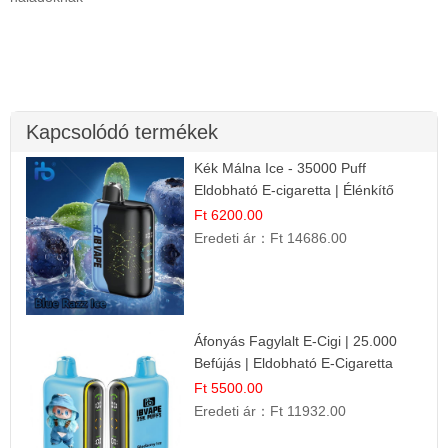
Kapcsolódó termékek
Kék Málna Ice - 35000 Puff
Eldobható E-cigaretta | Élénkítő
Gyümölcsös Frissesség!
Ft 6200.00
Eredeti ár：
Ft 14686.00
Áfonyás Fagylalt E-Cigi | 25.000
Befújás | Eldobható E-Cigaretta
Ft 5500.00
Eredeti ár：
Ft 11932.00