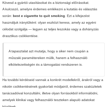
Kövesd a gyártói utasításokat és a biztonsági előírásokat.
A kulcsszó, amelyre érdemes emlékezni a kutatás és választás
során:
best e cigarette to quit smoking
. Ezt a kifejezést
használjuk iránytűként: olyan eszközt keress, amely az egyéni
célodat szolgálja — legyen az teljes leszokás vagy a dohányzás
drasztikus csökkentése.
A tapasztalat azt mutatja, hogy a siker nem csupán a
műszaki paramétereken múlik, hanem a felhasználó
elkötelezettségén és a támogatási rendszeren is.
Ha további kérdéseid vannak a konkrét modellekről, árakról vagy a
nikotin csökkentésének gyakorlati módjairól, érdemes szaküzletek
tanácsadóival konzultálni, illetve olyan forrásokból informálódni,
amelyek klinikai vagy felhasználói teszteken alapuló adatokat
közölnek.