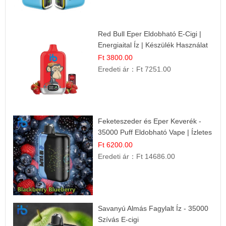
Red Bull Eper Eldobható E-Cigi |
Energiaital Íz | Készülék Használat
Ft 3800.00
Eredeti ár：
Ft 7251.00
Feketeszeder és Eper Keverék -
35000 Puff Eldobható Vape | Ízletes
Gyümölcsökombináció!
Ft 6200.00
Eredeti ár：
Ft 14686.00
Savanyú Almás Fagylalt Íz - 35000
Szívás E-cigi