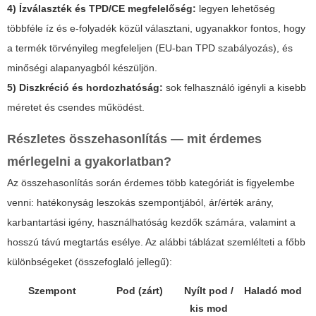
4) Ízválaszték és TPD/CE megfelelőség:
legyen lehetőség
többféle íz és e-folyadék közül választani, ugyanakkor fontos, hogy
a termék törvényileg megfeleljen (EU-ban TPD szabályozás), és
minőségi alapanyagból készüljön.
5) Diszkréció és hordozhatóság:
sok felhasználó igényli a kisebb
méretet és csendes működést.
Részletes összehasonlítás — mit érdemes
mérlegelni a gyakorlatban?
Az összehasonlítás során érdemes több kategóriát is figyelembe
venni: hatékonyság leszokás szempontjából, ár/érték arány,
karbantartási igény, használhatóság kezdők számára, valamint a
hosszú távú megtartás esélye. Az alábbi táblázat szemlélteti a főbb
különbségeket (összefoglaló jellegű):
Szempont
Pod (zárt)
Nyílt pod /
Haladó mod
kis mod