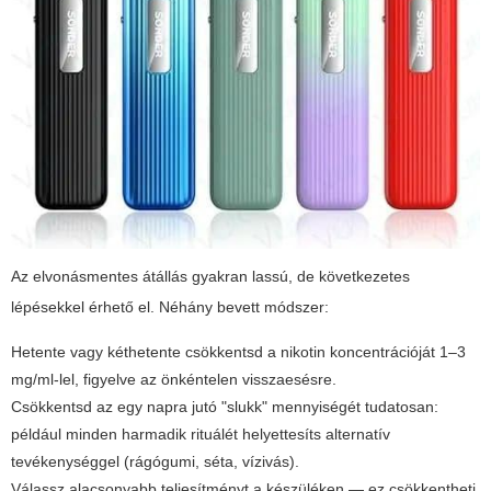
Az elvonásmentes átállás gyakran lassú, de következetes
lépésekkel érhető el. Néhány bevett módszer:
Hetente vagy kéthetente csökkentsd a nikotin koncentrációját 1–3
mg/ml-lel, figyelve az önkéntelen visszaesésre.
Csökkentsd az egy napra jutó "slukk" mennyiségét tudatosan:
például minden harmadik rituálét helyettesíts alternatív
tevékenységgel (rágógumi, séta, vízivás).
Válassz alacsonyabb teljesítményt a készüléken — ez csökkentheti