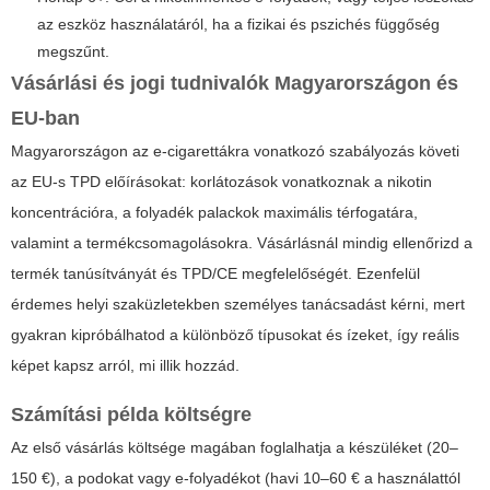
az eszköz használatáról, ha a fizikai és pszichés függőség
megszűnt.
Vásárlási és jogi tudnivalók Magyarországon és
EU-ban
Magyarországon az e-cigarettákra vonatkozó szabályozás követi
az EU-s TPD előírásokat: korlátozások vonatkoznak a nikotin
koncentrációra, a folyadék palackok maximális térfogatára,
valamint a termékcsomagolásokra. Vásárlásnál mindig ellenőrizd a
termék tanúsítványát és TPD/CE megfelelőségét. Ezenfelül
érdemes helyi szaküzletekben személyes tanácsadást kérni, mert
gyakran kipróbálhatod a különböző típusokat és ízeket, így reális
képet kapsz arról, mi illik hozzád.
Számítási példa költségre
Az első vásárlás költsége magában foglalhatja a készüléket (20–
150 €), a podokat vagy e-folyadékot (havi 10–60 € a használattól