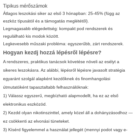
Tipikus mérőszámok
Átlagos leszokási siker az első 3 hónapban: 25-45% (függ az
eszköz típusától és a támogatás meglététől).
Legmagasabb elégedettség: kompakt pod rendszerek és
regulálható kis modok között.
Legkevesebb műszaki probléma: egyszerűbb, zárt rendszerek.
Hogyan kezdj hozzá lépésről lépésre?
A rendszeres, praktikus tanácsok követése növeli az esélyt a
sikeres leszokásra. Az alábbi, lépésről lépésre javasolt stratégia
egyaránt szolgál alapként kezdőknek és finomhangolási
útmutatóként tapasztaltabb felhasználóknak:
1) Válassz egyszerű, megbízható alapmodellt, ha ez az első
elektronikus eszközöd.
2) Kezdd olyan nikotinszinttel, amely közel áll a dohányzásodhoz —
ez csökkenti az elvonási tüneteket.
3) Kísérd figyelemmel a használat jellegét (mennyi podot vagy e-