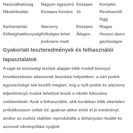
Használhatóság
Nagyon egyszerű
Közepes
Komplex
Nikotinleadás
Közepes-fonotos
Jó
Rendszertől
függ
Karbantartás
Alacsony
Közepes
Magas
Költséghatékonyság
Költséges lehet
Átlagos
Hosszú távon
podcsere miatt
gazdaságos
Gyakorlati teszteredmények és felhasználói
tapasztalatok
A saját és közösségi tesztek alapján több modell bizonyul
következetesen sikeresnek leszokási helyzetben: a zárt podok
egyszerűsége sok kezdőt megtart, míg a nyílt podok és alacsony
teljesítményű modok lehetővé teszik a nikotin fokozatos
csökkentését. Azok a felhasználók, akik korábban több sikertelen
próbálkozáson voltak túl, gyakran akkor értek el jó eredményt,
amikor az eszköz stabilan reprodukálta a dohányzási rituálét és
azonnali nikotinpótlást nyújtott.