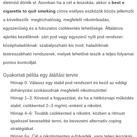
életmód döntik el. Azonban ha a cél a leszokás, akkor a
best e
cigarette to quit smoking
címre esélyes eszközök közös jellemzői
a következők: megbízhatóság, megfelelő nikotinleadás,
egyszerűség és a fokozatos csökkentés lehetősége. Általános
ajánlás kezdőknek: zárt pod vagy egyszerű nyílt pod rendszer;
középhaladóknak: szabályozható kis mod; haladóknak:
testreszabható rendszerek, melyek lehetővé teszik a teljes folyamat
pontos kontrollját.
Gyakorlati példa egy átállási tervre
Hónap 0: Válassz egy stabil pod rendszert és kezd az eddigi
dohányzási szokásodnak megfelelő nikotinszinttel.
Hónap 1–3: Kövesd a fogyasztást, és ha a hétköznapi működés
stabil, csökkentsd 2–3 mg/mL-enként a nikotint.
Hónap 4–6: Tovább csökkented a nikotint, közben a ritmust
igyekszel kevesebbé tenni, és bevezetni alternatív coping
stratégiákat.
Hónap 6+: Cél a nikotinmentes e-folyadék, vagy teljes leszokás