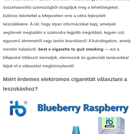
összehasonlító szemszögből vizsgáljuk meg a lehetőségeket,
különös tekintettel a kifejezetten erre a célra fejlesztett
készülékekre. A cél, hogy olyan információkat kapj, amelyek
segítenek megtalálni a számodra legjobb megoldást, legyen szó
egyszerű átmenetről vagy tartós leszokásról. A kulcsfogalom, amely
mentén haladunk:
best e cigarette to quit smoking
— ezt a
kifejezést többször kiemeljük, elemezzük és gyakorlati tanácsokkal
látjuk el a választást megkönnyítendő.
Miért érdemes elektromos cigarettát választani a
leszokáshoz?