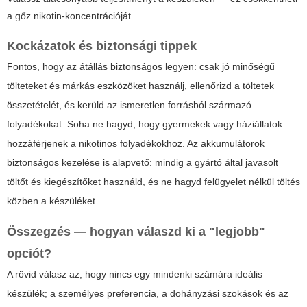
a gőz nikotin-koncentrációját.
Kockázatok és biztonsági tippek
Fontos, hogy az átállás biztonságos legyen: csak jó minőségű
tölteteket és márkás eszközöket használj, ellenőrizd a töltetek
összetételét, és kerüld az ismeretlen forrásból származó
folyadékokat. Soha ne hagyd, hogy gyermekek vagy háziállatok
hozzáférjenek a nikotinos folyadékokhoz. Az akkumulátorok
biztonságos kezelése is alapvető: mindig a gyártó által javasolt
töltőt és kiegészítőket használd, és ne hagyd felügyelet nélkül töltés
közben a készüléket.
Összegzés — hogyan válaszd ki a "legjobb"
opciót?
A rövid válasz az, hogy nincs egy mindenki számára ideális
készülék; a személyes preferencia, a dohányzási szokások és az