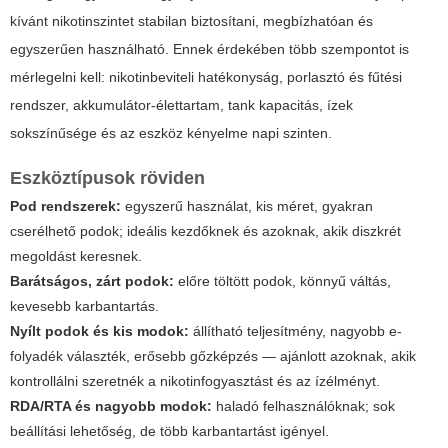
kívánt nikotinszintet stabilan biztosítani, megbízhatóan és
egyszerűen használható. Ennek érdekében több szempontot is
mérlegelni kell: nikotinbeviteli hatékonyság, porlasztó és fűtési
rendszer, akkumulátor-élettartam, tank kapacitás, ízek
sokszínűsége és az eszköz kényelme napi szinten.
Eszköztípusok röviden
Pod rendszerek:
egyszerű használat, kis méret, gyakran
cserélhető podok; ideális kezdőknek és azoknak, akik diszkrét
megoldást keresnek.
Barátságos, zárt podok:
előre töltött podok, könnyű váltás,
kevesebb karbantartás.
Nyílt podok és kis modok:
állítható teljesítmény, nagyobb e-
folyadék választék, erősebb gőzképzés — ajánlott azoknak, akik
kontrollálni szeretnék a nikotinfogyasztást és az ízélményt.
RDA/RTA és nagyobb modok:
haladó felhasználóknak; sok
beállítási lehetőség, de több karbantartást igényel.