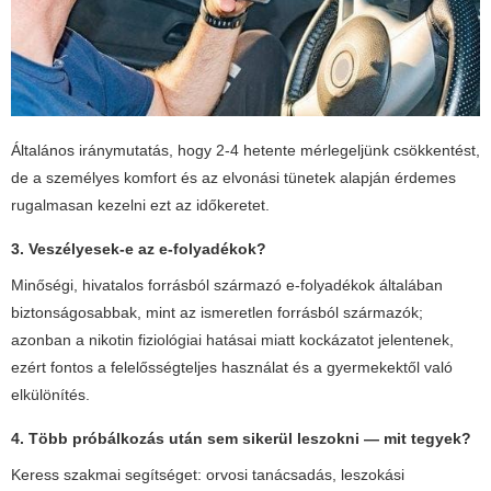
Általános iránymutatás, hogy 2-4 hetente mérlegeljünk csökkentést,
de a személyes komfort és az elvonási tünetek alapján érdemes
rugalmasan kezelni ezt az időkeretet.
3. Veszélyesek-e az e-folyadékok?
Minőségi, hivatalos forrásból származó e-folyadékok általában
biztonságosabbak, mint az ismeretlen forrásból származók;
azonban a nikotin fiziológiai hatásai miatt kockázatot jelentenek,
ezért fontos a felelősségteljes használat és a gyermekektől való
elkülönítés.
4. Több próbálkozás után sem sikerül leszokni — mit tegyek?
Keress szakmai segítséget: orvosi tanácsadás, leszokási