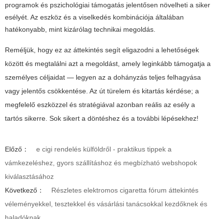
programok és pszichológiai támogatás jelentősen növelheti a siker
esélyét. Az eszköz és a viselkedés kombinációja általában
hatékonyabb, mint kizárólag technikai megoldás.
Reméljük, hogy ez az áttekintés segít eligazodni a lehetőségek
között és megtalálni azt a megoldást, amely leginkább támogatja a
személyes céljaidat — legyen az a dohányzás teljes felhagyása
vagy jelentős csökkentése. Az út türelem és kitartás kérdése; a
megfelelő eszközzel és stratégiával azonban reális az esély a
tartós sikerre. Sok sikert a döntéshez és a további lépésekhez!
Előző：
e cigi rendelés külföldről - praktikus tippek a
vámkezeléshez, gyors szállításhoz és megbízható webshopok
kiválasztásához
Következő：
Részletes elektromos cigaretta fórum áttekintés
véleményekkel, tesztekkel és vásárlási tanácsokkal kezdőknek és
haladóknak