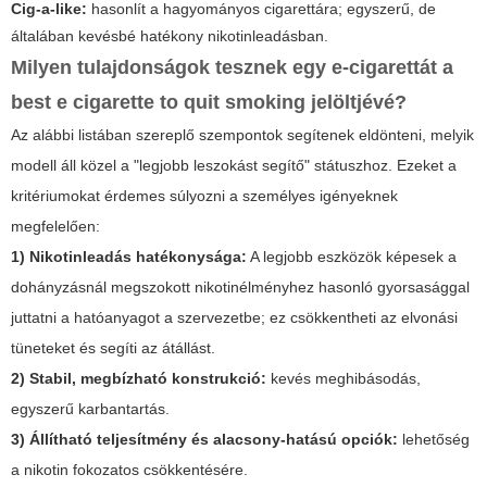
Cig-a-like:
hasonlít a hagyományos cigarettára; egyszerű, de
általában kevésbé hatékony nikotinleadásban.
Milyen tulajdonságok tesznek egy e-cigarettát a
best e cigarette to quit smoking
jelöltjévé?
Az alábbi listában szereplő szempontok segítenek eldönteni, melyik
modell áll közel a "legjobb leszokást segítő" státuszhoz. Ezeket a
kritériumokat érdemes súlyozni a személyes igényeknek
megfelelően:
1) Nikotinleadás hatékonysága:
A legjobb eszközök képesek a
dohányzásnál megszokott nikotinélményhez hasonló gyorsasággal
juttatni a hatóanyagot a szervezetbe; ez csökkentheti az elvonási
tüneteket és segíti az átállást.
2) Stabil, megbízható konstrukció:
kevés meghibásodás,
egyszerű karbantartás.
3) Állítható teljesítmény és alacsony-hatású opciók:
lehetőség
a nikotin fokozatos csökkentésére.