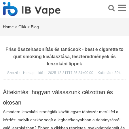
Home
>
Cikk
>
Blog
Friss összehasonlítás és tanácsok - best e cigarette to
quit smoking kiválasztása, teszteredmények és
leszokási tippek
Szerző：
Honlap
Idő：
2025-12-31T17:25:24+00:00
Kattintás：
304
Áttekintés: hogyan válasszunk célzottan és
okosan
A modern leszokási stratégiák között egyre többször merül fel a
kérdés: melyik eszköz segít a leghatékonyabban a dohányzásról
való leszokásban? Ebben a cikkben részletes, gyakorlatorientált és