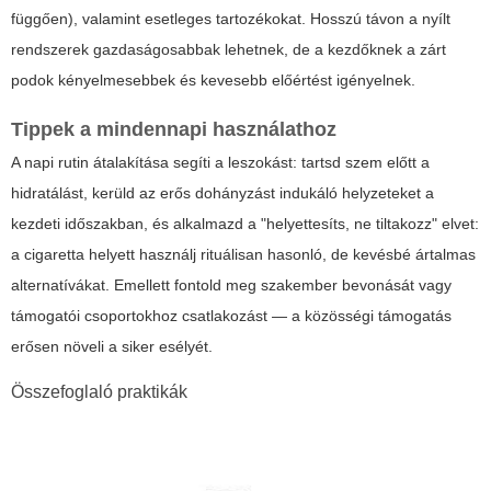
függően), valamint esetleges tartozékokat. Hosszú távon a nyílt
rendszerek gazdaságosabbak lehetnek, de a kezdőknek a zárt
podok kényelmesebbek és kevesebb előértést igényelnek.
Tippek a mindennapi használathoz
A napi rutin átalakítása segíti a leszokást: tartsd szem előtt a
hidratálást, kerüld az erős dohányzást indukáló helyzeteket a
kezdeti időszakban, és alkalmazd a "helyettesíts, ne tiltakozz" elvet:
a cigaretta helyett használj rituálisan hasonló, de kevésbé ártalmas
alternatívákat. Emellett fontold meg szakember bevonását vagy
támogatói csoportokhoz csatlakozást — a közösségi támogatás
erősen növeli a siker esélyét.
Összefoglaló praktikák