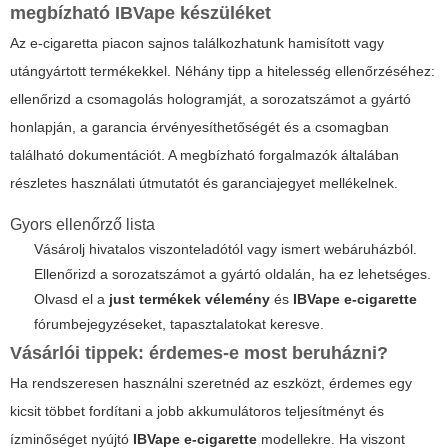
megbízható IBVape készüléket
Az e-cigaretta piacon sajnos találkozhatunk hamisított vagy
utángyártott termékekkel. Néhány tipp a hitelesség ellenőrzéséhez:
ellenőrizd a csomagolás hologramját, a sorozatszámot a gyártó
honlapján, a garancia érvényesíthetőségét és a csomagban
található dokumentációt. A megbízható forgalmazók általában
részletes használati útmutatót és garanciajegyet mellékelnek.
Gyors ellenőrző lista
Vásárolj hivatalos viszonteladótól vagy ismert webáruházból.
Ellenőrizd a sorozatszámot a gyártó oldalán, ha ez lehetséges.
Olvasd el a
just termékek vélemény
és
IBVape e-cigarette
fórumbejegyzéseket, tapasztalatokat keresve.
Vásárlói tippek: érdemes-e most beruházni?
Ha rendszeresen használni szeretnéd az eszközt, érdemes egy
kicsit többet fordítani a jobb akkumulátoros teljesítményt és
ízminőséget nyújtó
IBVape e-cigarette
modellekre. Ha viszont