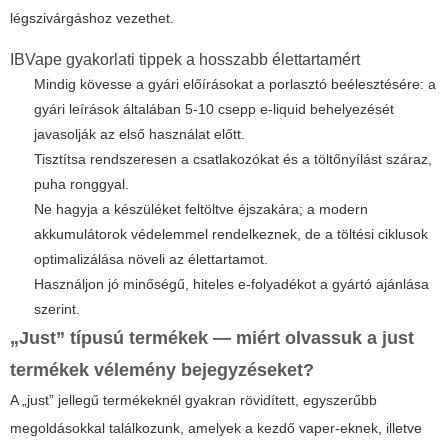
légszivárgáshoz vezethet.
IBVape gyakorlati tippek a hosszabb élettartamért
Mindig kövesse a gyári előírásokat a porlasztó beélesztésére: a
gyári leírások általában 5-10 csepp e-liquid behelyezését
javasolják az első használat előtt.
Tisztítsa rendszeresen a csatlakozókat és a töltőnyílást száraz,
puha ronggyal.
Ne hagyja a készüléket feltöltve éjszakára; a modern
akkumulátorok védelemmel rendelkeznek, de a töltési ciklusok
optimalizálása növeli az élettartamot.
Használjon jó minőségű, hiteles e-folyadékot a gyártó ajánlása
szerint.
„Just” típusú termékek — miért olvassuk a
just
termékek vélemény
bejegyzéseket?
A „just” jellegű termékeknél gyakran rövidített, egyszerűbb
megoldásokkal találkozunk, amelyek a kezdő vaper-eknek, illetve