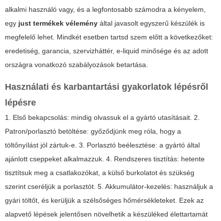
alkalmi használó vagy, és a legfontosabb számodra a kényelem,
egy
just termékek vélemény
által javasolt egyszerű készülék is
megfelelő lehet. Mindkét esetben tartsd szem előtt a következőket:
eredetiség, garancia, szervizháttér, e-liquid minősége és az adott
országra vonatkozó szabályozások betartása.
Használati és karbantartási gyakorlatok lépésről
lépésre
1. Első bekapcsolás: mindig olvassuk el a gyártó utasításait. 2.
Patron/porlasztó betöltése: győződjünk meg róla, hogy a
töltőnyílást jól zártuk-e. 3. Porlasztó beélesztése: a gyártó által
ajánlott cseppeket alkalmazzuk. 4. Rendszeres tisztítás: hetente
tisztítsuk meg a csatlakozókat, a külső burkolatot és szükség
szerint cseréljük a porlasztót. 5. Akkumulátor-kezelés: használjuk a
gyári töltőt, és kerüljük a szélsőséges hőmérsékleteket. Ezek az
alapvető lépések jelentősen növelhetik a készüléked élettartamát