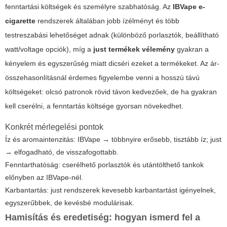
fenntartási költségek és személyre szabhatóság. Az
IBVape e-
cigarette
rendszerek általában jobb ízélményt és több
testreszabási lehetőséget adnak (különböző porlasztók, beállítható
watt/voltage opciók), míg a
just termékek vélemény
gyakran a
kényelem és egyszerűség miatt dicséri ezeket a termékeket. Az ár-
összehasonlításnál érdemes figyelembe venni a hosszú távú
költségeket: olcsó patronok rövid távon kedvezőek, de ha gyakran
kell cserélni, a fenntartás költsége gyorsan növekedhet.
Konkrét mérlegelési pontok
Íz és aromaintenzitás: IBVape → többnyire erősebb, tisztább íz; just
→ elfogadható, de visszafogottabb.
Fenntarthatóság: cserélhető porlasztók és utántölthető tankok
előnyben az IBVape-nél.
Karbantartás: just rendszerek kevesebb karbantartást igényelnek,
egyszerűbbek, de kevésbé modulárisak.
Hamisítás és eredetiség: hogyan ismerd fel a