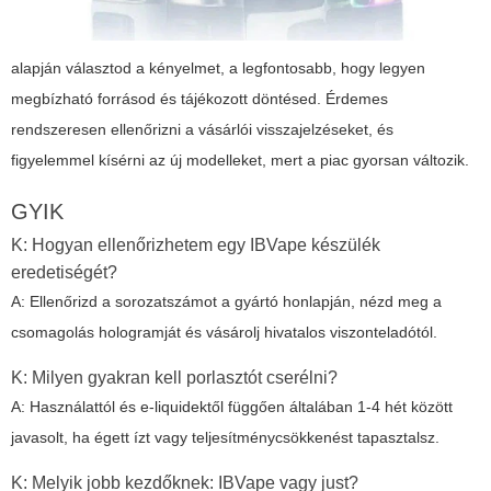
alapján választod a kényelmet, a legfontosabb, hogy legyen
megbízható forrásod és tájékozott döntésed. Érdemes
rendszeresen ellenőrizni a vásárlói visszajelzéseket, és
figyelemmel kísérni az új modelleket, mert a piac gyorsan változik.
GYIK
K: Hogyan ellenőrizhetem egy IBVape készülék
eredetiségét?
A: Ellenőrizd a sorozatszámot a gyártó honlapján, nézd meg a
csomagolás hologramját és vásárolj hivatalos viszonteladótól.
K: Milyen gyakran kell porlasztót cserélni?
A: Használattól és e-liquidektől függően általában 1-4 hét között
javasolt, ha égett ízt vagy teljesítménycsökkenést tapasztalsz.
K: Melyik jobb kezdőknek: IBVape vagy just?