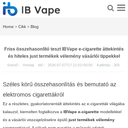
Home
>
Cikk
>
Blog
Friss összehasonlító teszt IBVape e-cigarette áttekintés
és hiteles just termékek vélemény vásárlói tippekkel
Szerző：
Honlap
Idő：
2026-07-07T17:21:01+00:00
Kattintás：
305
Széles körű összehasonlítás és bemutató az
elektromos cigarettákról
Ez a részletes, gyakorlatorientált áttekintés az e-cigaretták világába
kalauzol, kiemelten foglalkozva a
IBVape e-cigarette
modellekkel
és a vásárlói visszajelzésekre épülő
just termékek vélemény
szempontjaival. A célunk nem pusztán a műszaki adatok