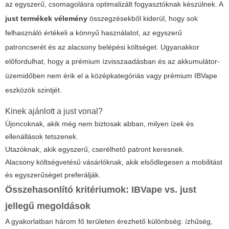
az egyszerű, csomagolásra optimalizált fogyasztóknak készülnek. A
just termékek vélemény
összegzésekből kiderül, hogy sok
felhasználó értékeli a könnyű használatot, az egyszerű
patroncserét és az alacsony belépési költséget. Ugyanakkor
előfordulhat, hogy a prémium ízvisszaadásban és az akkumulátor-
üzemidőben nem érik el a középkategóriás vagy prémium IBVape
eszközök szintjét.
Kinek ajánlott a just vonal?
Újoncoknak, akik még nem biztosak abban, milyen ízek és
ellenállások tetszenek.
Utazóknak, akik egyszerű, cserélhető patront keresnek.
Alacsony költségvetésű vásárlóknak, akik elsődlegesen a mobilitást
és egyszerűséget preferálják.
Összehasonlító kritériumok: IBVape vs. just
jellegű megoldások
A gyakorlatban három fő területen érezhető különbség: ízhűség,