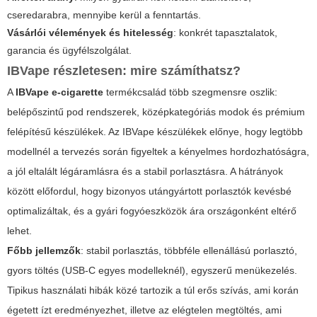
cseredarabra, mennyibe kerül a fenntartás.
Vásárlói vélemények és hitelesség
: konkrét tapasztalatok,
garancia és ügyfélszolgálat.
IBVape részletesen: mire számíthatsz?
A
IBVape e-cigarette
termékcsalád több szegmensre oszlik:
belépőszintű pod rendszerek, középkategóriás modok és prémium
felépítésű készülékek. Az IBVape készülékek előnye, hogy legtöbb
modellnél a tervezés során figyeltek a kényelmes hordozhatóságra,
a jól eltalált légáramlásra és a stabil porlasztásra. A hátrányok
között előfordul, hogy bizonyos utángyártott porlasztók kevésbé
optimalizáltak, és a gyári fogyóeszközök ára országonként eltérő
lehet.
Főbb jellemzők
: stabil porlasztás, többféle ellenállású porlasztó,
gyors töltés (USB-C egyes modelleknél), egyszerű menükezelés.
Tipikus használati hibák
közé tartozik a túl erős szívás, ami korán
égetett ízt eredményezhet, illetve az elégtelen megtöltés, ami