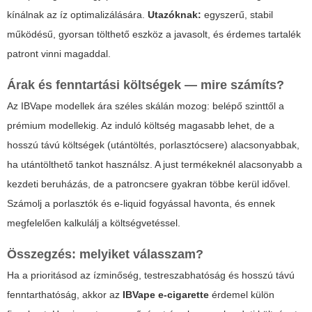
kínálnak az íz optimalizálására.
Utazóknak:
egyszerű, stabil
működésű, gyorsan tölthető eszköz a javasolt, és érdemes tartalék
patront vinni magaddal.
Árak és fenntartási költségek — mire számíts?
Az IBVape modellek ára széles skálán mozog: belépő szinttől a
prémium modellekig. Az induló költség magasabb lehet, de a
hosszú távú költségek (utántöltés, porlasztócsere) alacsonyabbak,
ha utántölthető tankot használsz. A just termékeknél alacsonyabb a
kezdeti beruházás, de a patroncsere gyakran többe kerül idővel.
Számolj a porlasztók és e-liquid fogyással havonta, és ennek
megfelelően kalkulálj a költségvetéssel.
Összegzés: melyiket válasszam?
Ha a prioritásod az ízminőség, testreszabhatóság és hosszú távú
fenntarthatóság, akkor az
IBVape e-cigarette
érdemel külön