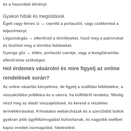
és a használati élményt.
Gyakori hibák és megoldások
Égett vagy fémes íz → cseréld a porlasztót, vagy csökkentsd a
teljesítményt.
Légszivárgás → ellenőrizd a tömítéseket, húzd meg a patronokat
és tisztítsd meg a tömítési felületeket.
Gyenge gőz → töltés, porlasztó cseréje, vagy a levegőáramlás
ellenőrzése szükséges.
Hol érdemes vásárolni és mire figyelj az online
rendelések során?
Az online vásárlás kényelmes, de figyelj a szállítási feltételekre, a
visszaküldési politikára és a vámra, ha külföldről rendelsz. Mindig
nézd meg az eladó visszajelzéseit, és keresd a részletes
termékleírásokat. A hivatalos webáruházak és a szerződött boltok
gyakran jobb ügyféltámogatást biztosítanak, és nagyobb eséllyel
kapsz eredeti csomagolást, hitelesítést.