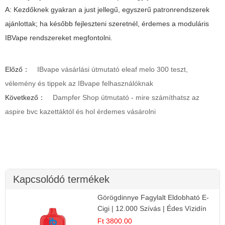
A: Kezdőknek gyakran a just jellegű, egyszerű patronrendszerek
ajánlottak; ha később fejleszteni szeretnél, érdemes a moduláris
IBVape rendszereket megfontolni.
Előző：
IBvape vásárlási útmutató eleaf melo 300 teszt,
vélemény és tippek az IBvape felhasználóknak
Következő：
Dampfer Shop útmutató - mire számíthatsz az
aspire bvc kazettáktól és hol érdemes vásárolni
Kapcsolódó termékek
Görögdinnye Fagylalt Eldobható E-
Cigi | 12.000 Szívás | Édes Vízidín
Íz
Ft 3800.00