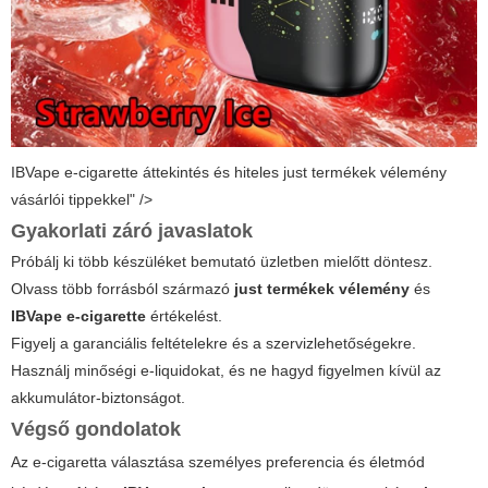
IBVape e-cigarette áttekintés és hiteles just termékek vélemény
vásárlói tippekkel" />
Gyakorlati záró javaslatok
Próbálj ki több készüléket bemutató üzletben mielőtt döntesz.
Olvass több forrásból származó
just termékek vélemény
és
IBVape e-cigarette
értékelést.
Figyelj a garanciális feltételekre és a szervizlehetőségekre.
Használj minőségi e-liquidokat, és ne hagyd figyelmen kívül az
akkumulátor-biztonságot.
Végső gondolatok
Az e-cigaretta választása személyes preferencia és életmód