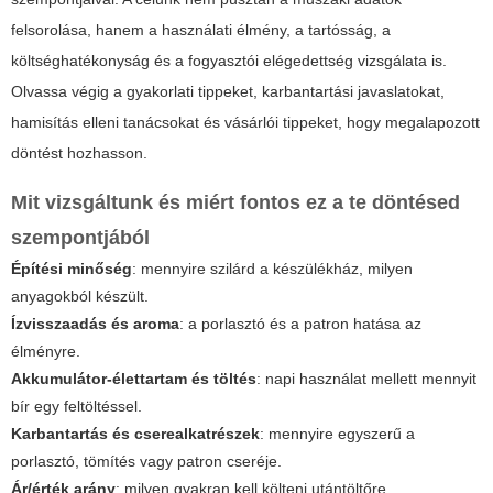
felsorolása, hanem a használati élmény, a tartósság, a
költséghatékonyság és a fogyasztói elégedettség vizsgálata is.
Olvassa végig a gyakorlati tippeket, karbantartási javaslatokat,
hamisítás elleni tanácsokat és vásárlói tippeket, hogy megalapozott
döntést hozhasson.
Mit vizsgáltunk és miért fontos ez a te döntésed
szempontjából
Építési minőség
: mennyire szilárd a készülékház, milyen
anyagokból készült.
Ízvisszaadás és aroma
: a porlasztó és a patron hatása az
élményre.
Akkumulátor-élettartam és töltés
: napi használat mellett mennyit
bír egy feltöltéssel.
Karbantartás és cserealkatrészek
: mennyire egyszerű a
porlasztó, tömítés vagy patron cseréje.
Ár/érték arány
: milyen gyakran kell költeni utántöltőre,