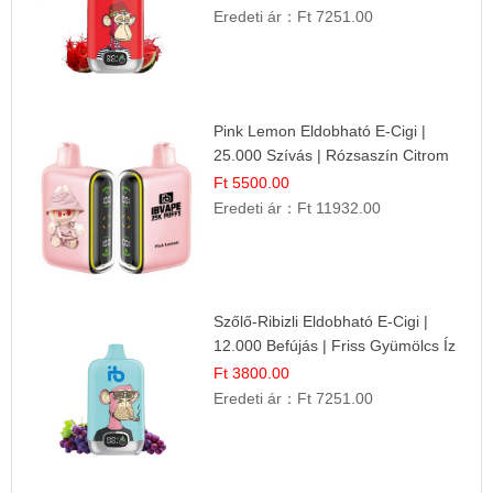
Eredeti ár：
Ft 7251.00
Pink Lemon Eldobható E-Cigi |
25.000 Szívás | Rózsaszín Citrom
Íz
Ft 5500.00
Eredeti ár：
Ft 11932.00
Szőlő-Ribizli Eldobható E-Cigi |
12.000 Befújás | Friss Gyümölcs Íz
Ft 3800.00
Eredeti ár：
Ft 7251.00