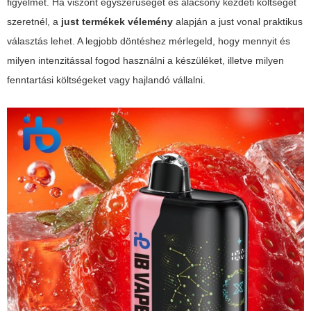
figyelmet. Ha viszont egyszerűséget és alacsony kezdeti költséget
szeretnél, a
just termékek vélemény
alapján a just vonal praktikus
választás lehet. A legjobb döntéshez mérlegeld, hogy mennyit és
milyen intenzitással fogod használni a készüléket, illetve milyen
fenntartási költségeket vagy hajlandó vállalni.