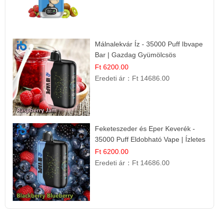
Málnalekvár Íz - 35000 Puff Ibvape
Bar | Gazdag Gyümölcsös
Ízélmény!
Ft 6200.00
Eredeti ár：
Ft 14686.00
Feketeszeder és Eper Keverék -
35000 Puff Eldobható Vape | Ízletes
Gyümölcsökombináció!
Ft 6200.00
Eredeti ár：
Ft 14686.00