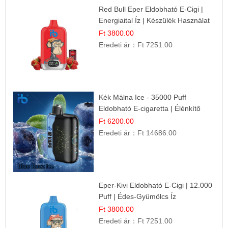
Red Bull Eper Eldobható E-Cigi |
Energiaital Íz | Készülék Használat
Ft 3800.00
Eredeti ár：
Ft 7251.00
Kék Málna Ice - 35000 Puff
Eldobható E-cigaretta | Élénkítő
Gyümölcsös Frissesség!
Ft 6200.00
Eredeti ár：
Ft 14686.00
Eper-Kivi Eldobható E-Cigi | 12.000
Puff | Édes-Gyümölcs Íz
Ft 3800.00
Eredeti ár：
Ft 7251.00