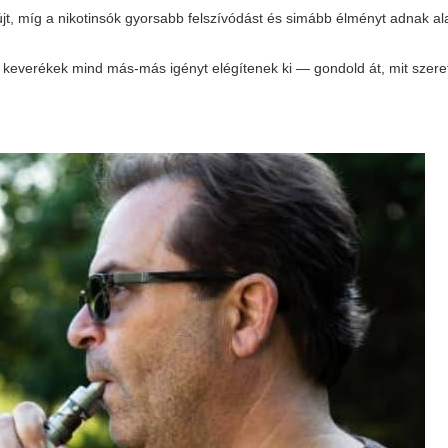
yújt, míg a nikotinsók gyorsabb felszívódást és simább élményt adnak 
keverékek mind más-más igényt elégítenek ki — gondold át, mit szere