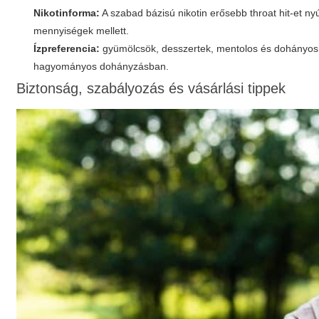
Nikotinforma:
A szabad bázisú nikotin erősebb throat hit-et n
mennyiségek mellett.
Ízpreferencia:
gyümölcsök, desszertek, mentolos és dohányos 
hagyományos dohányzásban.
Biztonság, szabályozás és vásárlási tippek