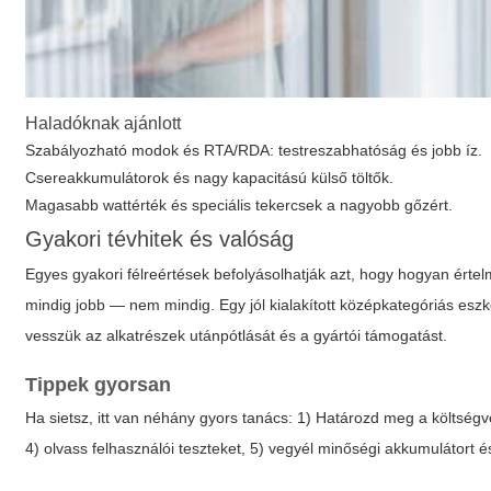
Haladóknak ajánlott
Szabályozható modok és RTA/RDA: testreszabhatóság és jobb íz.
Csereakkumulátorok és nagy kapacitású külső töltők.
Magasabb wattérték és speciális tekercsek a nagyobb gőzért.
Gyakori tévhitek és valóság
Egyes gyakori félreértések befolyásolhatják azt, hogy hogyan érte
mindig jobb — nem mindig. Egy jól kialakított középkategóriás es
vesszük az alkatrészek utánpótlását és a gyártói támogatást.
Tippek gyorsan
Ha sietsz, itt van néhány gyors tanács: 1) Határozd meg a költség
4) olvass felhasználói teszteket, 5) vegyél minőségi akkumulátort és