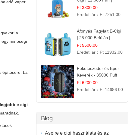
Cigi | 12.000 Puff |
phaladó vaper
Édes-Gyümölcs Íz
Ft 3800.00
Eredeti ár：
Ft 7251.00
Áfonyás Fagylalt E-Cigi
 gyakori a
| 25.000 Befújás |
r egy minőségi
Eldobható E-Cigaretta
Ft 5500.00
Eredeti ár：
Ft 11932.00
Feketeszeder és Eper
elépítésére. Ez
Keverék - 35000 Puff
Eldobható Vape | Ízletes
Ft 6200.00
Gyümölcsökombináció!
Eredeti ár：
Ft 14686.00
legjobb e cigi
 maradnak.
Blog
ztások
Aspire e cigi használata és az