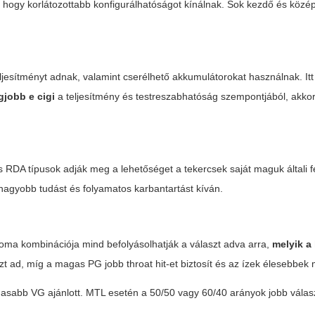
 hogy korlátozottabb konfigurálhatóságot kínálnak. Sok kezdő és közé
jesítményt adnak, valamint cserélhető akkumulátorokat használnak. Itt
gjobb e cigi
a teljesítmény és testreszabhatóság szempontjából, akko
s RDA típusok adják meg a lehetőséget a tekercsek saját maguk általi f
nagyobb tudást és folyamatos karbantartást kíván.
roma kombinációja mind befolyásolhatják a választ adva arra,
melyik a 
t ad, míg a magas PG jobb throat hit-et biztosít és az ízek élesebbek
abb VG ajánlott. MTL esetén a 50/50 vagy 60/40 arányok jobb válas