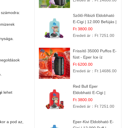
Eredeti ár：
Ft 14686.00
 számodra:
Szőlő-Ribizli Eldobható
E-Cigi | 12.000 Befújás |
omizerek
Friss Gyümölcs Íz
Ft 3800.00
Eredeti ár：
Ft 7251.00
onysága.
Frissítő 35000 Puffos E-
füst - Eper Ice íz
 megoldások
Ft 6200.00
Eredeti ár：
Ft 14686.00
.
Red Bull Eper
gi
lehet
Eldobható E-Cigi |
Energiaital Íz | Készülék
Ft 3800.00
Használat
Eredeti ár：
Ft 7251.00
kor a pod az,
Eper-Kivi Eldobható E-