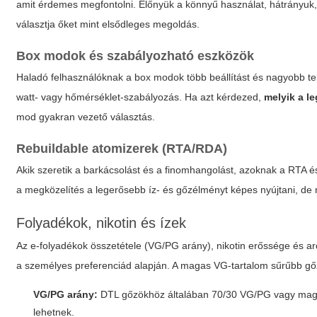
amit érdemes megfontolni. Előnyük a könnyű használat, hátrányuk,
választja őket mint elsődleges megoldás.
Box modok és szabályozható eszközök
Haladó felhasználóknak a box modok több beállítást és nagyobb tel
watt- vagy hőmérséklet-szabályozás. Ha azt kérdezed,
melyik a le
mod gyakran vezető választás.
Rebuildable atomizerek (RTA/RDA)
Akik szeretik a barkácsolást és a finomhangolást, azoknak a RTA é
a megközelítés a legerősebb íz- és gőzélményt képes nyújtani, de 
Folyadékok, nikotin és ízek
Az e-folyadékok összetétele (VG/PG arány), nikotin erőssége és a
a személyes preferenciád alapján. A magas VG-tartalom sűrűbb gőz
VG/PG arány:
DTL gőzökhöz általában 70/30 VG/PG vagy magas
lehetnek.