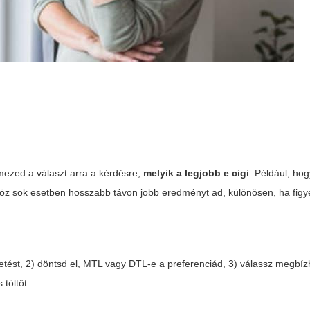
lmezed a választ arra a kérdésre,
melyik a legjobb e cigi
. Például, ho
zköz sok esetben hosszabb távon jobb eredményt ad, különösen, ha fig
vetést, 2) döntsd el, MTL vagy DTL-e a preferenciád, 3) válassz megbíz
 töltőt.