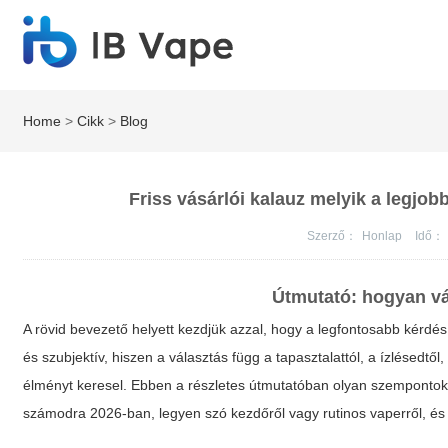
Home
>
Cikk
>
Blog
Friss vásárlói kalauz melyik a legjob
Szerző：
Honlap
Idő：
Útmutató: hogyan vál
A rövid bevezető helyett kezdjük azzal, hogy a legfontosabb kérdés
és szubjektív, hiszen a választás függ a tapasztalattól, a ízlésedtő
élményt keresel. Ebben a részletes útmutatóban olyan szempontok
számodra 2026-ban, legyen szó kezdőről vagy rutinos vaperről, és