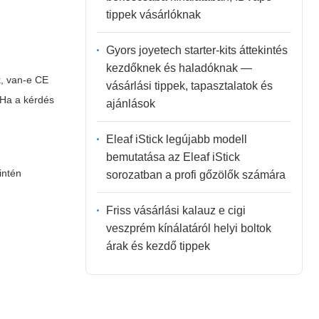
tippek vásárlóknak
Gyors joyetech starter-kits áttekintés
kezdőknek és haladóknak —
k, van-e CE
vásárlási tippek, tapasztalatok és
. Ha a kérdés
ajánlások
Eleaf iStick legújabb modell
bemutatása az Eleaf iStick
intén
sorozatban a profi gőzölők számára
Friss vásárlási kalauz e cigi
veszprém kínálatáról helyi boltok
árak és kezdő tippek