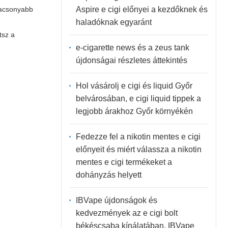
Aspire e cigi előnyei a kezdőknek és
alacsonyabb
haladóknak egyaránt
tsz a
e-cigarette news és a zeus tank
újdonságai részletes áttekintés
Hol vásárolj e cigi és liquid Győr
belvárosában, e cigi liquid tippek a
legjobb árakhoz Győr környékén
Fedezze fel a nikotin mentes e cigi
előnyeit és miért válassza a nikotin
mentes e cigi termékeket a
dohányzás helyett
IBVape újdonságok és
kedvezmények az e cigi bolt
békéscsaba kínálatában, IBVape