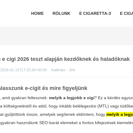
HOME
RÓLUNK
E CIGARETTA-3
E CIG
b e cigi 2026 teszt alapján kezdőknek és haladóknak
2026-01-15T17:25:26+00:00
Kattintás：
304
asszunk e-cigit és mire figyeljünk
, amit gyakran feltesznek:
melyik a legjobb e cigi
? Ez a kérdés egysz
l, a költségvetéstől és attól, hogy inkább belélegezési (MTL) vagy tüdőbe
at gyűjtöttünk össze, amelyek segítenek eldönteni, hogy
melyik a legj
 gyakran használunk SEO-barát elemeket a fontos kifejezések kiemelé