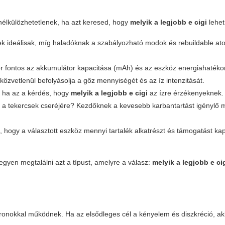
nélkülözhetetlenek, ha azt keresed, hogy
melyik a legjobb e cigi
lehet
 ideálisak, míg haladóknak a szabályozható modok és rebuildable at
 fontos az akkumulátor kapacitása (mAh) és az eszköz energiahaték
közvetlenül befolyásolja a gőz mennyiségét és az íz intenzitását.
n ha az a kérdés, hogy
melyik a legjobb e cigi
az ízre érzékenyeknek.
és a tekercsek cseréjére? Kezdőknek a kevesebb karbantartást igénylő
 hogy a választott eszköz mennyi tartalék alkatrészt és támogatást kap
legyen megtalálni azt a típust, amelyre a válasz:
melyik a legjobb e ci
tronokkal működnek. Ha az elsődleges cél a kényelem és diszkréció, ak