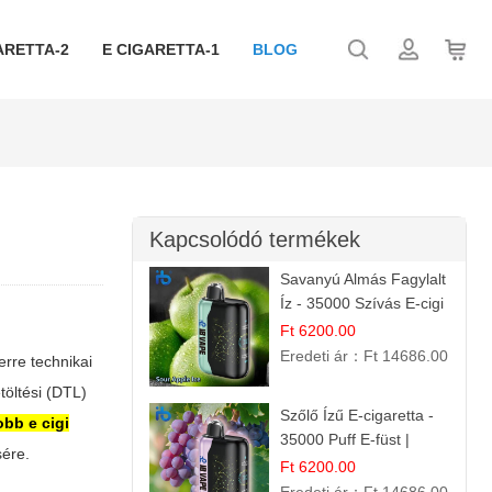
ARETTA-2
E CIGARETTA-1
BLOG
Kapcsolódó termékek
Savanyú Almás Fagylalt
Íz - 35000 Szívás E-cigi
Ft 6200.00
Eredeti ár：
Ft 14686.00
erre technikai
töltési (DTL)
Szőlő Ízű E-cigaretta -
obb e cigi
35000 Puff E-füst |
sére.
Intenzív
Ft 6200.00
Gyümölcsélmény!