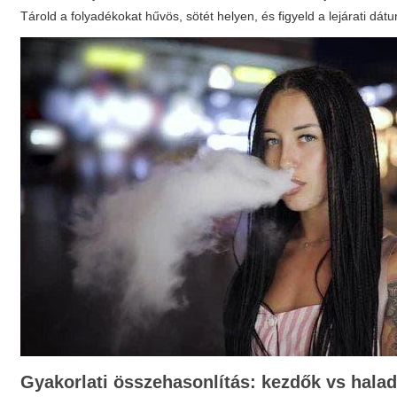
Tárold a folyadékokat hűvös, sötét helyen, és figyeld a lejárati dát
Gyakorlati összehasonlítás: kezdők vs hala