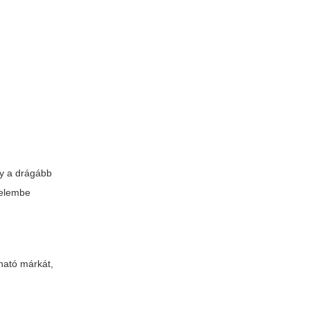
gy a drágább
yelembe
ható márkát,