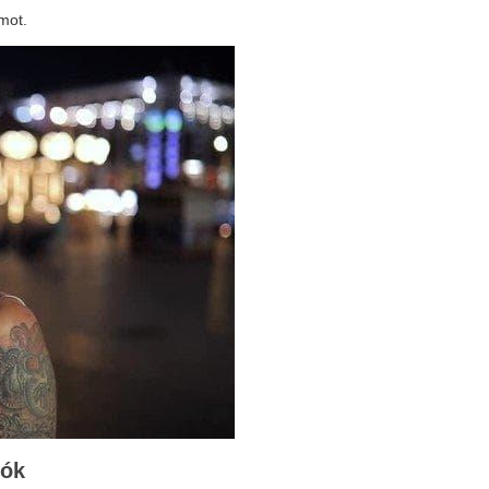
umot.
dók