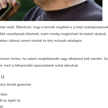
embe vedd. Ellenőrizd, hogy a termék megfelel-e a helyi szabályozásna
töltők veszélyesek lehetnek, ezért mindig megbízható forrásból vásárolj
akkor válassz ismert márkát és kérj műszaki adatlapot.
lönösen fontos, ha valami meghibásodik vagy alkatrészt kell cserélni. Sz
et, mert a felhasználói tapasztalatok sokat elárulnak.
 íz
ány bevált gyakorlat:
rűket.
d az égett ízt.
at.