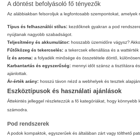
A döntést befolyásoló fő tényezők
Az alábbiakban felsoroljuk a legfontosabb szempontokat, amelyek 
Típus és felhasználói stílus:
kezdőknek gyakran a pod rendszerek
nyújtanak nagyobb szabadságot.
Teljesítmény és akkumulátor:
hosszabb üzemidőre vágysz? Akkor
Fűtőközeg és tekercselés:
a tekercsek ellenállása és a wattérték 
Íz és aroma:
a folyadék minősége és összetétele döntő, különöse
Karbantartás és egyszerűség:
mennyi időt szánsz a tisztításra 
ajánlottak.
Ár-érték arány:
hosszú távon nézd a webhelyek és tesztek alapján,
Eszköztípusok és használati ajánlások
Áttekintés jelleggel részletezzük a fő kategóriákat, hogy könnyebb 
számodra.
Pod rendszerek
A podok kompaktok, egyszerűek és általában zárt vagy tölthető pa