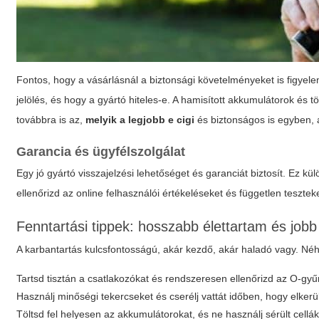
Fontos, hogy a vásárlásnál a biztonsági követelményeket is figyel
jelölés, és hogy a gyártó hiteles-e. A hamisított akkumulátorok és 
továbbra is az,
melyik a legjobb e cigi
és biztonságos is egyben, 
Garancia és ügyfélszolgálat
Egy jó gyártó visszajelzési lehetőséget és garanciát biztosít. Ez kü
ellenőrizd az online felhasználói értékeléseket és független tesztek
Fenntartási tippek: hosszabb élettartam és jobb
A karbantartás kulcsfontosságú, akár kezdő, akár haladó vagy. Néh
Tartsd tisztán a csatlakozókat és rendszeresen ellenőrizd az O-gyű
Használj minőségi tekercseket és cserélj vattát időben, hogy elkerül
Töltsd fel helyesen az akkumulátorokat, és ne használj sérült cellák