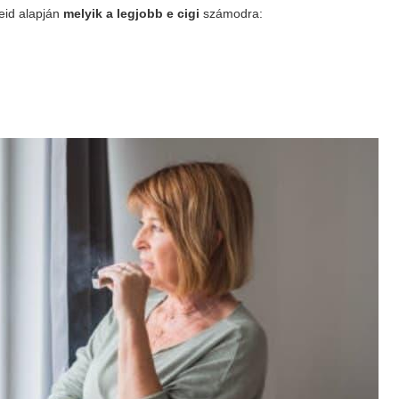
eid alapján
melyik a legjobb e cigi
számodra:
.