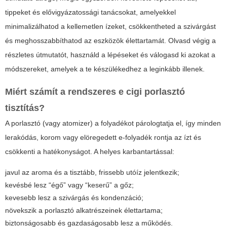
tippeket és elővigyázatossági tanácsokat, amelyekkel
minimalizálhatod a kellemetlen ízeket, csökkentheted a szivárgást
és meghosszabbíthatod az eszközök élettartamát. Olvasd végig a
részletes útmutatót, használd a lépéseket és válogasd ki azokat a
módszereket, amelyek a te készülékedhez a leginkább illenek.
Miért számít a rendszeres
e cigi porlasztó
tisztítás
?
A porlasztó (vagy atomizer) a folyadékot párologtatja el, így minden
lerakódás, korom vagy elöregedett e-folyadék rontja az ízt és
csökkenti a hatékonyságot. A helyes karbantartással:
javul az aroma és a tisztább, frissebb utóíz jelentkezik;
kevésbé lesz “égő” vagy “keserű” a gőz;
kevesebb lesz a szivárgás és kondenzáció;
növekszik a porlasztó alkatrészeinek élettartama;
biztonságosabb és gazdaságosabb lesz a működés.