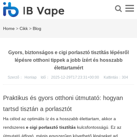
Home
>
Cikk
>
Blog
Gyors, biztonságos e cigi porlasztó tisztítás lépésről
lépésre otthoni tippek a jobb ízért és hosszabb
élettartamért
Szerző：
Honlap
Idő：
2025-12-29T17:23:31+00:00
Kattintás：
304
Praktikus és gyors otthoni útmutató: hogyan
tartsd tisztán a porlasztót
Ha célod az optimális íz és a hosszabb élettartam, akkor a
rendszeres
e cigi porlasztó tisztítás
kulcsfontosságú. Ez az
útmutató átfogó, mégis egyszerűen követhető lépéseket ad,