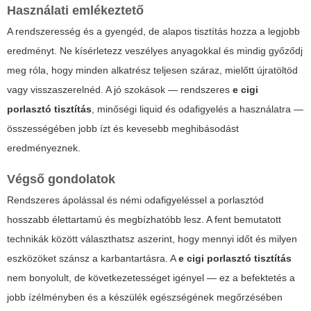
Használati emlékeztető
A rendszeresség és a gyengéd, de alapos tisztítás hozza a legjobb
eredményt. Ne kísérletezz veszélyes anyagokkal és mindig győződj
meg róla, hogy minden alkatrész teljesen száraz, mielőtt újratöltöd
vagy visszaszerelnéd. A jó szokások — rendszeres
e cigi
porlasztó tisztítás
, minőségi liquid és odafigyelés a használatra —
összességében jobb ízt és kevesebb meghibásodást
eredményeznek.
Végső gondolatok
Rendszeres ápolással és némi odafigyeléssel a porlasztód
hosszabb élettartamú és megbízhatóbb lesz. A fent bemutatott
technikák között választhatsz aszerint, hogy mennyi időt és milyen
eszközöket szánsz a karbantartásra. A
e cigi porlasztó tisztítás
nem bonyolult, de következetességet igényel — ez a befektetés a
jobb ízélményben és a készülék egészségének megőrzésében