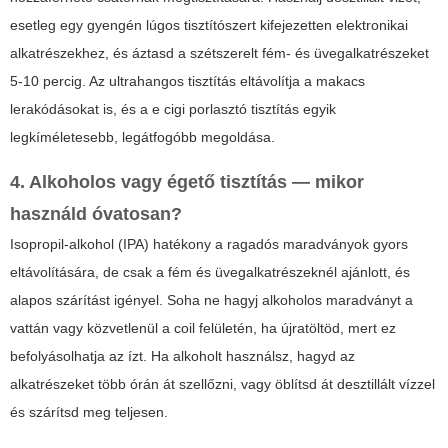
esetleg egy gyengén lúgos tisztítószert kifejezetten elektronikai
alkatrészekhez, és áztasd a szétszerelt fém- és üvegalkatrészeket
5-10 percig. Az ultrahangos tisztítás eltávolítja a makacs
lerakódásokat is, és a
e cigi porlasztó tisztítás
egyik
legkíméletesebb, legátfogóbb megoldása.
4. Alkoholos vagy égető tisztítás — mikor
használd óvatosan?
Isopropil-alkohol (IPA) hatékony a ragadós maradványok gyors
eltávolítására, de csak a fém és üvegalkatrészeknél ajánlott, és
alapos szárítást igényel. Soha ne hagyj alkoholos maradványt a
vattán vagy közvetlenül a coil felületén, ha újratöltöd, mert ez
befolyásolhatja az ízt. Ha alkoholt használsz, hagyd az
alkatrészeket több órán át szellőzni, vagy öblítsd át desztillált vízzel
és szárítsd meg teljesen.