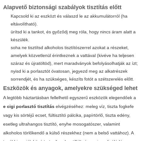
Alapvető biztonsági szabályok tisztítás előtt
Kapcsold ki az eszközt és válaszd le az akkumulátorról (ha
eltávolítható).
ürítsd ki a tankot, és győződj meg róla, hogy nincs áram alatt a
készülék.
soha ne tisztítsd alkoholos tisztítószerrel azokat a részeket,
amelyek közvetlenül érintkeznek a vattával (kivéve ha teljesen
száraz és újratöltöd), mert maradványok befolyásolhatják az ízt;
nyisd ki a porlasztót óvatosan, jegyezd meg az alkatrészek
sorrendjét, és ha szükséges, készíts fotót a szétszerelés előtt.
Eszközök és anyagok, amelyekre szükséged lehet
A legtöbb háztartásban fellelhető egyszerű eszközök elegendőek a
e cigi porlasztó tisztítás
elvégzéséhez: meleg víz, tiszta fogkefe
vagy kis sörtéjű ecset, fültisztító pálcika, papírtörlő, tiszta edény,
esetleg ultrahangos tisztító, enyhe mosogatószer, valamint
alkoholos törlőkendő a külső részekhez (nem a belső vattához). A