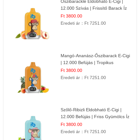
Őszibaracklé Eldobható E-Cigi |
12.000 Szívás | Frissítő Barack Íz
Ft 3800.00
Eredeti ár：
Ft 7251.00
Mangó-Ananász-Őszibarack E-Cigi
| 12.000 Befújás | Tropikus
Gyümölcs Íz
Ft 3800.00
Eredeti ár：
Ft 7251.00
Szőlő-Ribizli Eldobható E-Cigi |
12.000 Befújás | Friss Gyümölcs Íz
Ft 3800.00
Eredeti ár：
Ft 7251.00