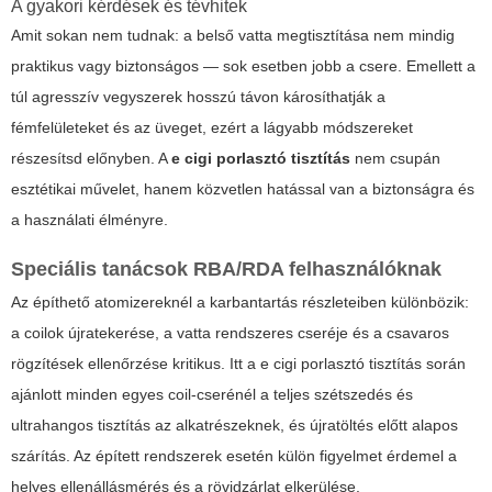
A gyakori kérdések és tévhitek
Amit sokan nem tudnak: a belső vatta megtisztítása nem mindig
praktikus vagy biztonságos — sok esetben jobb a csere. Emellett a
túl agresszív vegyszerek hosszú távon károsíthatják a
fémfelületeket és az üveget, ezért a lágyabb módszereket
részesítsd előnyben. A
e cigi porlasztó tisztítás
nem csupán
esztétikai művelet, hanem közvetlen hatással van a biztonságra és
a használati élményre.
Speciális tanácsok RBA/RDA felhasználóknak
Az építhető atomizereknél a karbantartás részleteiben különbözik:
a coilok újratekerése, a vatta rendszeres cseréje és a csavaros
rögzítések ellenőrzése kritikus. Itt a
e cigi porlasztó tisztítás
során
ajánlott minden egyes coil-cserénél a teljes szétszedés és
ultrahangos tisztítás az alkatrészeknek, és újratöltés előtt alapos
szárítás. Az épített rendszerek esetén külön figyelmet érdemel a
helyes ellenállásmérés és a rövidzárlat elkerülése.