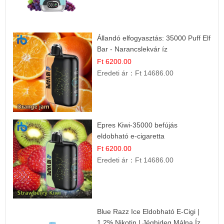
Állandó elfogyasztás: 35000 Puff Elf
Bar - Narancslekvár íz
Ft 6200.00
Eredeti ár：
Ft 14686.00
Epres Kiwi-35000 befújás
eldobható e-cigaretta
Ft 6200.00
Eredeti ár：
Ft 14686.00
Blue Razz Ice Eldobható E-Cigi |
1.2% Nikotin | Jéghideg Málna Íz