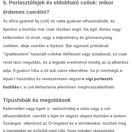
5. Porlasztófejek és eldobható coilok: mikor
érdemes cserélni?
Az előre gyártott fej (coil) és vatta gyakran elhasználódik, és
ilyenkor a tisztítás már csak részben segít. Ha égő, fémes vagy
kellemetlen ízt érzel, vagy a teljesítmény és gőzmennyiség
csökken, ideje cserélni a fejrészt. Bár egyesek próbálnak
“újraéleszteni” használt coilokat öblítéssel vagy áztatással, ez csak
rövid távú megoldás, és a legjobb eredményt mindig az új alkatrész
adja. A gyakori hiba a túl sok csere elkerülése: ha jó minőségű e-
liquid-t használsz és rendszeresen végzel
e cigi porlasztó
tisztítás
-t, a coil élettartama jelentősen meghosszabbítható.
Típushibák és megoldások
Kellemetlen vagy égett íz: valószínűleg a vatta vagy a coil
elhasználódott; cseréld a fejet és végezz alapos tisztítást a tankon.
Szivárgás: ellenőrizd az O-ringeket és a tömítéseket; tisztítsd meg
a meneteket és győződj meg róla, hogy minden részegység