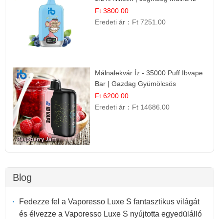
Ft 3800.00
Eredeti ár：
Ft 7251.00
Málnalekvár Íz - 35000 Puff Ibvape
Bar | Gazdag Gyümölcsös
Ízélmény!
Ft 6200.00
Eredeti ár：
Ft 14686.00
Blog
Fedezze fel a Vaporesso Luxe S fantasztikus világát
és élvezze a Vaporesso Luxe S nyújtotta egyedülálló