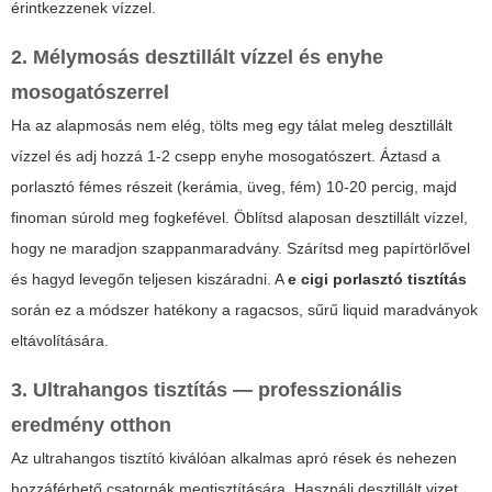
érintkezzenek vízzel.
2. Mélymosás desztillált vízzel és enyhe
mosogatószerrel
Ha az alapmosás nem elég, tölts meg egy tálat meleg desztillált
vízzel és adj hozzá 1-2 csepp enyhe mosogatószert. Áztasd a
porlasztó fémes részeit (kerámia, üveg, fém) 10-20 percig, majd
finoman súrold meg fogkefével. Öblítsd alaposan desztillált vízzel,
hogy ne maradjon szappanmaradvány. Szárítsd meg papírtörlővel
és hagyd levegőn teljesen kiszáradni. A
e cigi porlasztó tisztítás
során ez a módszer hatékony a ragacsos, sűrű liquid maradványok
eltávolítására.
3. Ultrahangos tisztítás — professzionális
eredmény otthon
Az ultrahangos tisztító kiválóan alkalmas apró rések és nehezen
hozzáférhető csatornák megtisztítására. Használj desztillált vizet,