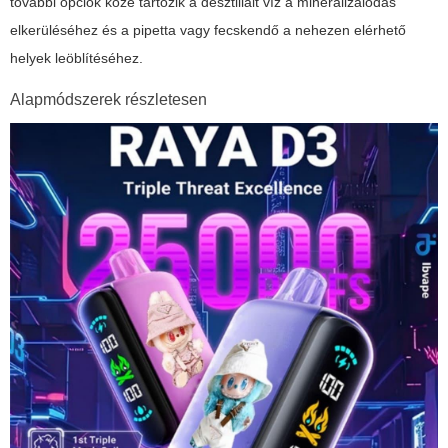
további opciók közé tartozik a desztillált víz a mineralizálódás
elkerüléséhez és a pipetta vagy fecskendő a nehezen elérhető
helyek leöblítéséhez.
Alapmódszerek részletesen