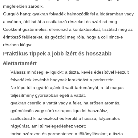
megfelelően záródik.
Gurguló hang: gyakran folyadék halmozódik fel a légáramban vagy
a csőben; öblítsd át a csatlakozó részeket és szárítsd meg.
Csökkent gőztermelés: ellenőrizd a kontaktusokat, tisztítsd meg az
érintkező felületeket, és győződj meg róla, hogy a coil nincs-e
részben kiégve.
Praktikus tippek a jobb ízért és hosszabb
élettartamért
Válassz minőségi e-liquid-t: a tiszta, kevés édesítővel készült
folyadékok kevésbé hagynak lerakódást a porlasztón.
Ne lépd túl a gyártó ajánlott watt-tartományát; a túl magas
teljesítmény gyorsabban égeti a vattát.
gyakran cseréld a vattát vagy a fejet, ha erősen aromás,
gyümölcsös vagy sűrű szirupos liquidet használsz;
szellőztesd ki az eszközt és kerüld a hosszú, folyamatos
rágyúrást, ami túlmelegedéshez vezet;
tartsd szárazon és pormentesen a töltőnyílásokat; a tiszta