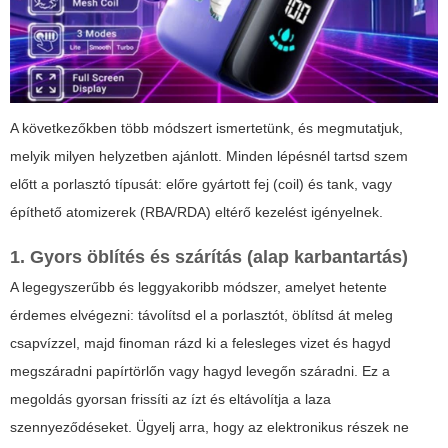
A következőkben több módszert ismertetünk, és megmutatjuk,
melyik milyen helyzetben ajánlott. Minden lépésnél tartsd szem
előtt a porlasztó típusát: előre gyártott fej (coil) és tank, vagy
építhető atomizerek (RBA/RDA) eltérő kezelést igényelnek.
1. Gyors öblítés és szárítás (alap karbantartás)
A legegyszerűbb és leggyakoribb módszer, amelyet hetente
érdemes elvégezni: távolítsd el a porlasztót, öblítsd át meleg
csapvízzel, majd finoman rázd ki a felesleges vizet és hagyd
megszáradni papírtörlőn vagy hagyd levegőn száradni. Ez a
megoldás gyorsan frissíti az ízt és eltávolítja a laza
szennyeződéseket. Ügyelj arra, hogy az elektronikus részek ne