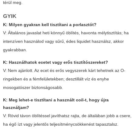
térül meg.
GYIK
K: Milyen gyakran kell tisztítani a porlasztót?
V: Általános javaslat heti könnyű öblítés, havonta mélytisztítás; ha
intenzíven használod vagy sűrű, édes liquidet használsz, akkor
gyakrabban.
K: Használhatok ecetet vagy erős tisztítószereket?
V: Nem ajánlott. Az ecet és erős vegyszerek kárt tehetnek az O-
ringekben és a fémfelületekben; desztillált víz és enyhe
mosogatószer biztonságosabb.
K: Meg lehet-e tisztítani a használt coil-t, hogy újra
használjam?
V: Rövid távon öblítéssel javíthatsz rajta, de általában jobb a csere,
ha égő ízt vagy jelentős teljesítménycsökkenést tapasztalsz.