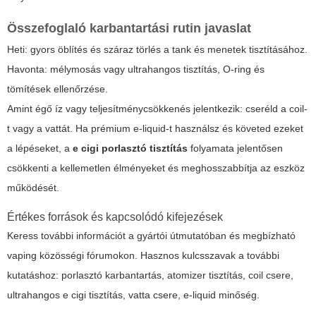
Összefoglaló karbantartási rutin javaslat
Heti: gyors öblítés és száraz törlés a tank és menetek tisztításához.
Havonta: mélymosás vagy ultrahangos tisztítás, O-ring és
tömítések ellenőrzése.
Amint égő íz vagy teljesítménycsökkenés jelentkezik: cseréld a coil-
t vagy a vattát. Ha prémium e-liquid-t használsz és követed ezeket
a lépéseket, a
e cigi porlasztó tisztítás
folyamata jelentősen
csökkenti a kellemetlen élményeket és meghosszabbítja az eszköz
működését.
Értékes források és kapcsolódó kifejezések
Keress további információt a gyártói útmutatóban és megbízható
vaping közösségi fórumokon. Hasznos kulcsszavak a további
kutatáshoz: porlasztó karbantartás, atomizer tisztítás, coil csere,
ultrahangos e cigi tisztítás, vatta csere, e-liquid minőség.