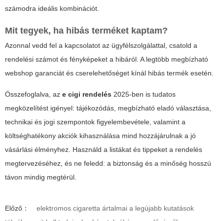
számodra ideális kombinációt.
Mit tegyek, ha hibás terméket kaptam?
Azonnal vedd fel a kapcsolatot az ügyfélszolgálattal, csatold a
rendelési számot és fényképeket a hibáról. A legtöbb megbízható
webshop garanciát és cserelehetőséget kínál hibás termék esetén.
Összefoglalva, az
e cigi rendelés
2025-ben is tudatos
megközelítést igényel: tájékozódás, megbízható eladó választása,
technikai és jogi szempontok figyelembevétele, valamint a
költséghatékony akciók kihasználása mind hozzájárulnak a jó
vásárlási élményhez. Használd a listákat és tippeket a rendelés
megtervezéséhez, és ne feledd: a biztonság és a minőség hosszú
távon mindig megtérül.
Előző：
elektromos cigaretta ártalmai a legújabb kutatások