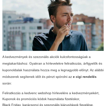
A kedvezmények és szezonális akciók kulcsfontosságúak a
megtakarításhoz. Gyakran a hírlevelekre feliratkozás, árfigyelők és
kuponoldalak használata hozza meg a legnagyobb előnyt. Az alábbi
módszerek segítenek időt és pénzt spórolni az
e cigi rendelés
során:
Feliratkozás a kedvenc webshop hírlevelére a kedvezményekért,
Kuponok és promóciós kódok használata fizetéskor,
Black Friday, karácsonyi és szezonális kiárusítások figyelése,