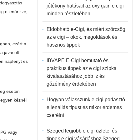
kfogyasztás
jótékony hatásait az oxy gain e cigi
g ellenőrizze,
minden részletében
Eldobható e-Cigi, és miért szörcsög
az e cigi – okok, megoldások és
agban, ezért a
hasznos tippek
a javasolt
IBVAPE E-Cigi bemutató és
len napfényt és
praktikus tippek az e cigi szipka
kiválasztásához jobb íz és
gőzélmény érdekében
ség esetén
Hogyan válasszunk e cigi porlasztó
 legyen kéznél
ellenállás típust és mikor érdemes
cserélni
Szeged legjobb e cigi üzletei és
b PG vagy
tippek e cigi vásárláshoz Szeged