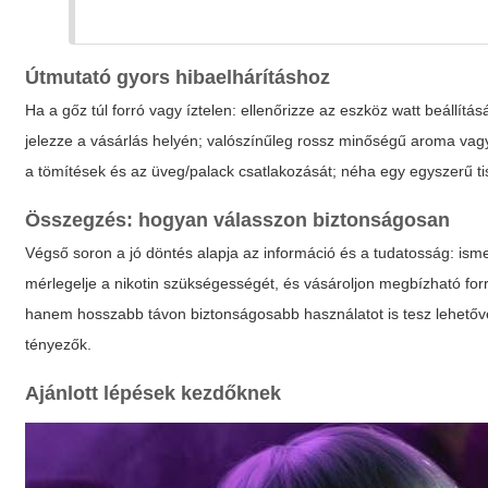
Útmutató gyors hibaelhárításhoz
Ha a gőz túl forró vagy íztelen: ellenőrizze az eszköz watt beállításá
jelezze a vásárlás helyén; valószínűleg rossz minőségű aroma vagy
a tömítések és az üveg/palack csatlakozását; néha egy egyszerű t
Összegzés: hogyan válasszon biztonságosan
Végső soron a jó döntés alapja az információ és a tudatosság: is
mérlegelje a nikotin szükségességét, és vásároljon megbízható for
hanem hosszabb távon biztonságosabb használatot is tesz lehetővé.
tényezők.
Ajánlott lépések kezdőknek