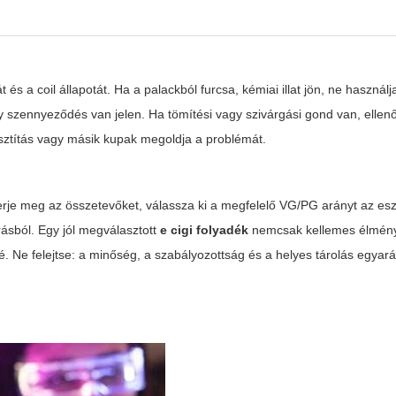
t és a coil állapotát. Ha a palackból furcsa, kémiai illat jön, ne használ
 szennyeződés van jelen. Ha tömítési vagy szivárgási gond van, ellenő
isztítás vagy másik kupak megoldja a problémát.
merje meg az összetevőket, válassza ki a megfelelő VG/PG arányt az es
rásból. Egy jól megválasztott
e cigi folyadék
nemcsak kellemes élményt
 Ne felejtse: a minőség, a szabályozottság és a helyes tárolás egyará