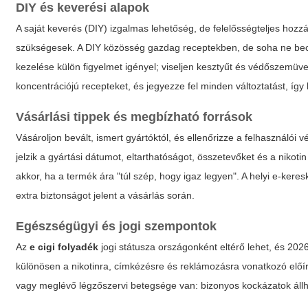
DIY és keverési alapok
A saját keverés (DIY) izgalmas lehetőség, de felelősségteljes hoz
szükségesek. A DIY közösség gazdag receptekben, de soha ne becsülj
kezelése külön figyelmet igényel; viseljen kesztyűt és védőszemüv
koncentrációjú recepteket, és jegyezze fel minden változtatást, í
Vásárlási tippek és megbízható források
Vásároljon bevált, ismert gyártóktól, és ellenőrizze a felhasználói
jelzik a gyártási dátumot, eltarthatóságot, összetevőket és a nikot
akkor, ha a termék ára "túl szép, hogy igaz legyen". A helyi e-kere
extra biztonságot jelent a vásárlás során.
Egészségügyi és jogi szempontok
Az
e cigi folyadék
jogi státusza országonként eltérő lehet, és 202
különösen a nikotinra, címkézésre és reklámozásra vonatkozó előí
vagy meglévő légzőszervi betegsége van: bizonyos kockázatok állh