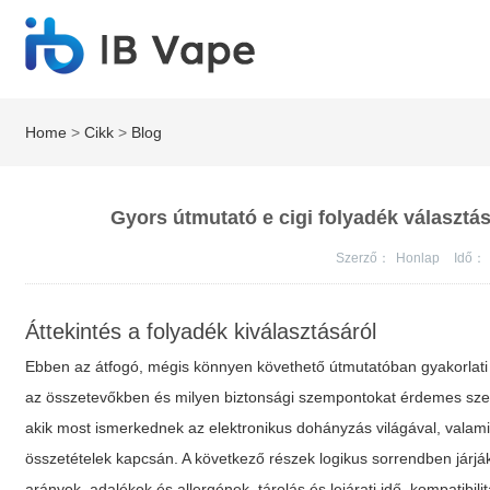
Home
>
Cikk
>
Blog
Gyors útmutató e cigi folyadék választá
Szerző：
Honlap
Idő：
Áttekintés a folyadék kiválasztásáról
Ebben az átfogó, mégis könnyen követhető útmutatóban gyakorlati 
az összetevőkben és milyen biztonsági szempontokat érdemes szem e
akik most ismerkednek az elektronikus dohányzás világával, valamin
összetételek kapcsán. A következő részek logikus sorrendben járjá
arányok, adalékok és allergének, tárolás és lejárati idő, kompatibil