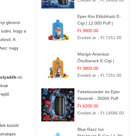
Eredeti ár：
Ft 14686.00
Frissesség!
Eper-Kivi Eldobható E-
yi glicerol
Cigi | 12.000 Puff |
Édes-Gyümölcs Íz
Ft 3800.00
 tudni, hogy a
Eredeti ár：
Ft 7251.00
tosít. A
hez: nagy
Mangó-Ananász-
Őszibarack E-Cigi |
12.000 Befújás |
Ft 3800.00
Tropikus Gyümölcs Íz
Eredeti ár：
Ft 7251.00
 folyadék
-ot;
álnak
Feketeszeder és Eper
replő
Keverék - 35000 Puff
Eldobható Vape | Ízletes
Ft 6200.00
Gyümölcsökombináció!
Eredeti ár：
Ft 14686.00
dek között
Blue Razz Ice
terséges