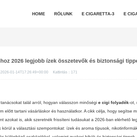
HOME
RÓLUNK
E CIGARETTA-3
E CIG
shoz 2026 legjobb ízek összetevők és biztonsági tipp
2026-01-14T17:26:49+00:00
Kattintás：
171
tanácsokat talál arról, hogyan válasszon minőségi
e cigi folyadék
-ot,
lőtt tartani vásárláskor és használatkor. A cikk célja, hogy segítse 
t azokat is, akik szeretnék frissíteni tudásukat a 2026-ban elérhető le
k körül a választási szempontokat: ízek és aroma típusok, nikotinform
itás különböző eszközökkel, valamint gyakori hibák és biztonsági tippek.