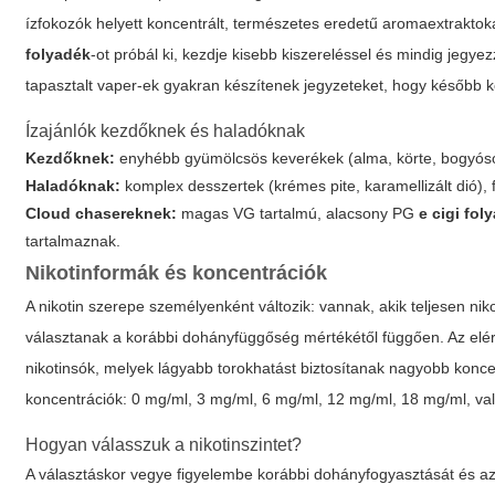
ízfokozók helyett koncentrált, természetes eredetű aromaextraktokat
folyadék
-ot próbál ki, kezdje kisebb kiszereléssel és mindig jegy
tapasztalt vaper-ek gyakran készítenek jegyzeteket, hogy később 
Ízajánlók kezdőknek és haladóknak
Kezdőknek:
enyhébb gyümölcsös keverékek (alma, körte, bogyósok)
Haladóknak:
komplex desszertek (krémes pite, karamellizált dió), 
Cloud chasereknek:
magas VG tartalmú, alacsony PG
e cigi fol
tartalmaznak.
Nikotinformák és koncentrációk
A nikotin szerepe személyenként változik: vannak, akik teljesen ni
választanak a korábbi dohányfüggőség mértékétől függően. Az elé
nikotinsók, melyek lágyabb torokhatást biztosítanak nagyobb koncen
koncentrációk: 0 mg/ml, 3 mg/ml, 6 mg/ml, 12 mg/ml, 18 mg/ml, vala
Hogyan válasszuk a nikotinszintet?
A választáskor vegye figyelembe korábbi dohányfogyasztását és az 