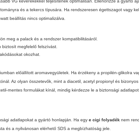
bb VG keverékekkel teljesítenek optimálisan. Ellenőrizze a gyártó ajá
artományra és a tekercs típusára. Ha rendszeresen égettszagot vagy kel
watt beállítás nincs optimalizálva.
n meg a palack és a rendszer kompatibilitásáról.
biztosít megfelelő felszívást.
erakódásokat okozhat.
mban előállított aromavegyületek. Ha érzékeny a propilén-glikolra va
nál. Az olyan összetevők, mint a diacetil, acetyl propionyl és bizonyos 
til-mentes formulákat kínál, mindig kérdezze le a biztonsági adatlapo
onsági adatlapokat a gyártó honlapján. Ha egy
e cigi folyadék
nem rend
ista és a nyilvánosan elérhető SDS a megbízhatóság jele.