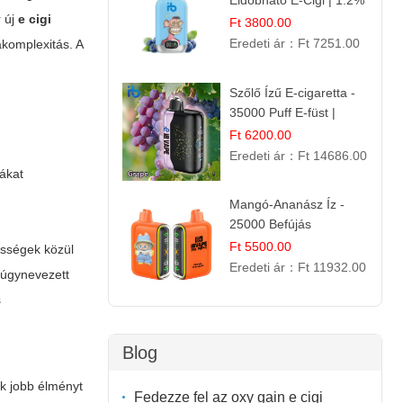
Eldobható E-Cigi | 1.2%
r új
e cigi
Nikotin | Jéghideg
Ft 3800.00
Málna Íz
Eredeti ár：
Ft 7251.00
akomplexitás. A
Szőlő Ízű E-cigaretta -
35000 Puff E-füst |
.
Intenzív
Ft 6200.00
Gyümölcsélmény!
Eredeti ár：
Ft 14686.00
mákat
Mangó-Ananász Íz -
25000 Befújás
Eldobható E-ciga |
Ft 5500.00
ősségek közül
Trópusi Gyümölcs
Eredeti ár：
Ft 11932.00
 úgynevezett
Élmény!
s
Blog
ók jobb élményt
Fedezze fel az oxy gain e cigi