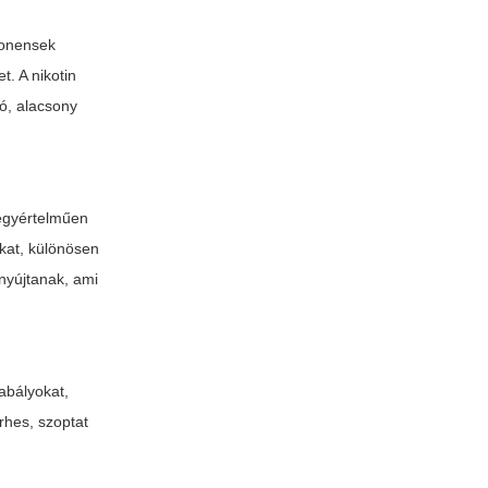
ponensek
t. A nikotin
tó, alacsony
egyértelműen
ákat, különösen
 nyújtanak, ami
abályokat,
rhes, szoptat