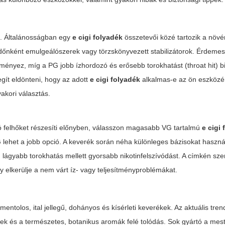
ás. Általánosságban egy
e cigi folyadék
összetevői közé tartozik a növén
t időnként emulgeálószerek vagy törzskönyvezett stabilizátorok. Érdemes
ényez, míg a PG jobb ízhordozó és erősebb torokhatást (throat hit) biz
ít eldönteni, hogy az adott
e cigi folyadék
alkalmas-e az ön eszközé
akori választás.
tó felhőket részesíti előnyben, válasszon magasabb VG tartalmú
e cigi
G lehet a jobb opció. A keverék során néha különleges bázisokat haszn
 lágyabb torokhatás mellett gyorsabb nikotinfelszívódást. A címkén sze
 elkerülje a nem várt íz- vagy teljesítményproblémákat.
entolos, ital jellegű, dohányos és kísérleti keverékek. Az aktuális tren
rek és a természetes, botanikus aromák felé tolódás. Sok gyártó a mes