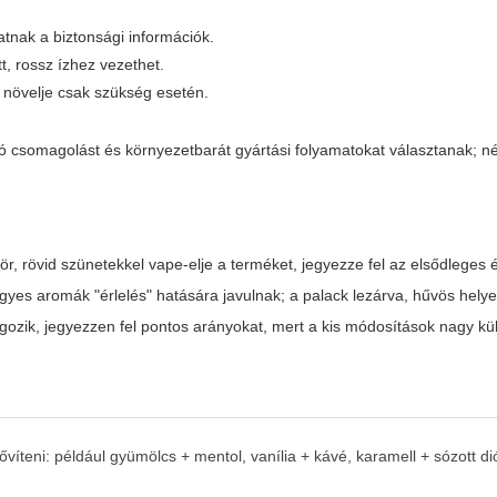
atnak a biztonsági információk.
t, rossz ízhez vezethet.
s növelje csak szükség esetén.
ó csomagolást és környezetbarát gyártási folyamatokat választanak; n
ör, rövid szünetekkel vape-elje a terméket, jegyezze fel az elsődleges é
gyes aromák "érlelés" hatására javulnak; a palack lezárva, hűvös helye
 dolgozik, jegyezzen fel pontos arányokat, mert a kis módosítások nagy k
íteni: például gyümölcs + mentol, vanília + kávé, karamell + sózott di