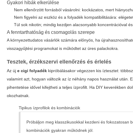
Gyakori hibák elkerülése
Nem ellenőrzött forrásból vásárolni: kockázatos, mert hiányozh
Nem figyelni az eszköz és a folyadék kompatibilitására: elégetet
Túl sok nikotin; mindig kezdjen alacsonyabb koncentrációval é
A fenntarthatóság és csomagolás szerepe
A környezettudatos vásárlók számára előnyös, ha újrahasznosíthat
visszagyűjtési programokat is működtet az üres palackokra.
Tesztek, érzékszervi ellenőrzés és érlelés
Az új
e cigi folyadék
kipróbálásakor végezzen kis íztesztet: többsz
valamint azt, hogyan változik az íz néhány napos használat után. E
pihentetése idővel kifejtheti a teljes ízprofilt. Ha DIY keverékben
okozhatnak.
Tipikus ízprofilok és kombinációk
Próbáljon meg klasszikusokkal kezdeni és fokozatosan bőv
kombinációk gyakran működnek jól.