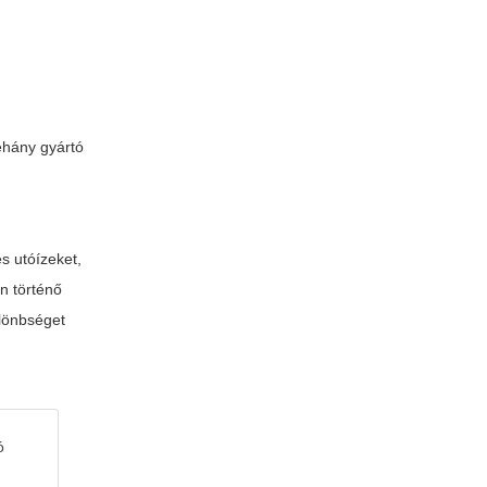
éhány gyártó
s utóízeket,
n történő
ülönbséget
ó