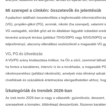
Mi szerepel a címkén: összetevők és jelentésük
A palackon található összetevőlista a legfontosabb információforr
(VG), propilén-glikol (PG), aromák, nikotin (ha szerepel), valamin
VG vastagabb, sűrűbb gőzt ad és általában lágyabb ízátadást eredm
keverési arányok leírása (például 70VG/30PG vagy 50VG/50PG) seg
teljesítményű, alacsony ellenállású eszközöknél a magasabb VG gy
VG, PG és ízhordozás
A VG/PG arány kiválasztása kritikus: ha Ön a sűrű, szemmel látha
ha fontos a karakteres, intenzív íz és a torokhatás, a magasabb P
nikotinszerekhez (például nikotinsók), amelyek más élményt adnak:
rövidítések és százalékok értelmezése elengedhetetlen ahhoz, hogy
Ízkategóriák és trendek 2026-ban
Az ízek terén 2026-ban is nagy a választék: gyümölcsös, desszert, m
szerepelnek a komplex, többrétegű desszertízek, fűszeres karakte