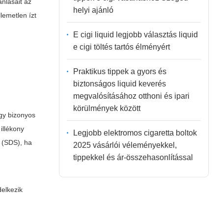
nlásait az
helyi ajánló
lemetlen ízt
E cigi liquid legjobb választás liquid
e cigi töltés tartós élményért
Praktikus tippek a gyors és
biztonságos liquid keverés
megvalósításához otthoni és ipari
körülmények között
gy bizonyos
illékony
Legjobb elektromos cigaretta boltok
t (SDS), ha
2025 vásárlói véleményekkel,
tippekkel és ár-összehasonlítással
elkezik