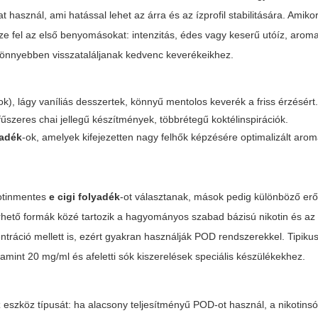
 használ, ami hatással lehet az árra és az ízprofil stabilitására. Amiko
ezze fel az első benyomásokat: intenzitás, édes vagy keserű utóíz, arom
könnyebben visszataláljanak kedvenc keverékeikhez.
, lágy vaníliás desszertek, könnyű mentolos keverék a friss érzésért
fűszeres chai jellegű készítmények, többrétegű koktélinspirációk.
yadék
-ok, amelyek kifejezetten nagy felhők képzésére optimalizált aro
kotinmentes
e cigi folyadék
-ot választanak, mások pedig különböző er
rhető formák közé tartozik a hagyományos szabad bázisú nikotin és az
tráció mellett is, ezért gyakran használják POD rendszerekkel. Tipiku
mint 20 mg/ml és afeletti sók kiszerelések speciális készülékekhez.
eszköz típusát: ha alacsony teljesítményű POD-ot használ, a nikotins