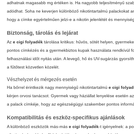
adhatnak magasabb mg értéken is. Ha nagyobb teljesítményű szab
adódhat. Soha ne keverjen különböző nikotintartalmú palackokat an
hogy a címke egyértelműen jelzi-e a nikotin jelenlétét és mennyiség
Biztonság, tárolás és lejárat
Az
e cigi folyadék
tárolása kritikus: hűvös, sötét helyen, gyermekek
pontos címkézés és a gyermekbiztos kupak használata rendkívül fonto
felhasználási időt nyitás után. A levegő, hő és UV-sugárzás gyorsíth
a fűtőtest közvetlen közelét.
Vészhelyzet és mérgezés esetén
Ha bőrrel érintkezik nagy mennyiségű nikotintartalmú
e cigi folya
kérjen orvosi tanácsot. Gyermek vagy háziállat lenyelése esetén 
a palack címkéje, hogy az egészségügyi szakember pontos informá
Kompatibilitás és eszköz-specifikus ajánlások
A különböző eszközök más-más
e cigi folyadék
-t igényelnek: a 