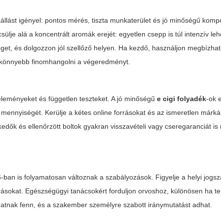
záállást igényel: pontos mérés, tiszta munkaterület és jó minőségű kom
e alá a koncentrált aromák erejét: egyetlen csepp is túl intenzív lehe
eget, és dolgozzon jól szellőző helyen. Ha kezdő, használjon megbízha
gy könnyebb finomhangolni a végeredményt.
 véleményeket és független teszteket. A jó minőségű
e cigi folyadék
-ok 
in mennyiségét. Kerülje a kétes online forrásokat és az ismeretlen márk
skedők és ellenőrzött boltok gyakran visszavételi vagy cseregaranciát is
6-ban is folyamatosan változnak a szabályozások. Figyelje a helyi jogsz
rásokat. Egészségügyi tanácsokért forduljon orvoshoz, különösen ha te
atnak fenn, és a szakember személyre szabott iránymutatást adhat.