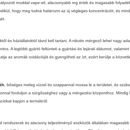
ályozott moddal vape-eli, alacsonyabb mg érték és magasabb folyadé
élkül, hogy meg tudná határozni az új végleges koncentrációt, és mindi
ét.
től és háziállatoktól távol kell tartani. A nikotin mérgező lehet nagy ad
s. A legtöbb gyártó feltünteti a gyártási és lejárati dátumot, valamint 
atja az aromák oxidációját és gyengítheti az ízt, ezért kerülje a közvet
dék
, bőséges meleg vízzel és szappannal mossa le a területet, és szük
azonnal forduljon a sürgősséghez vagy a mérgezési központhoz. Mindig
ciókat kapjon a termékről.
pod rendszerek és alacsony teljesítményű eszközök általában magasab