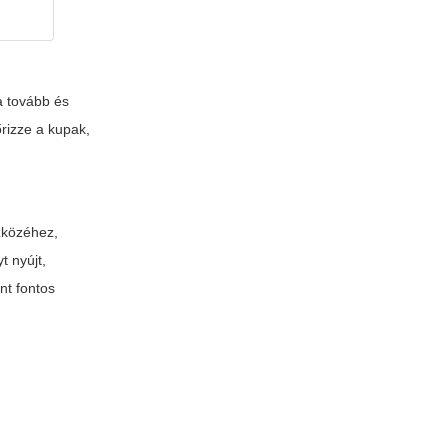
ja tovább és
rizze a kupak,
zközéhez,
 nyújt,
nt fontos