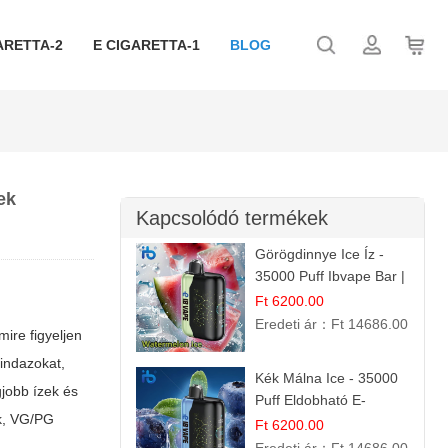
ARETTA-2
E CIGARETTA-1
BLOG
ek
Kapcsolódó termékek
Görögdinnye Ice Íz -
35000 Puff Ibvape Bar |
Frissítő Mentolos
Ft 6200.00
Élmény!
Eredeti ár：
Ft 14686.00
 mire figyeljen
mindazokat,
Kék Málna Ice - 35000
gjobb ízek és
Puff Eldobható E-
ák, VG/PG
cigaretta | Élénkítő
Ft 6200.00
Gyümölcsös