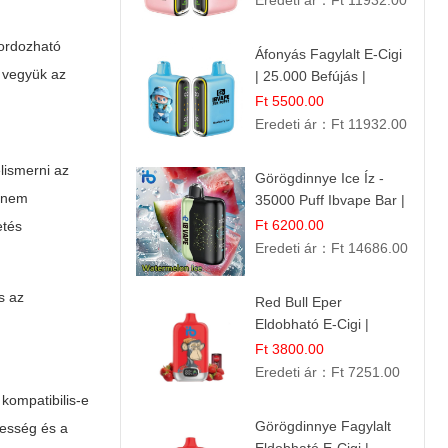
Eredeti ár：
Ft 11932.00
hordozható
Áfonyás Fagylalt E-Cigi
e vegyük az
| 25.000 Befújás |
Eldobható E-Cigaretta
Ft 5500.00
Eredeti ár：
Ft 11932.00
lismerni az
Görögdinnye Ice Íz -
hanem
35000 Puff Ibvape Bar |
Frissítő Mentolos
Ft 6200.00
etés
Élmény!
Eredeti ár：
Ft 14686.00
s az
Red Bull Eper
Eldobható E-Cigi |
Energiaital Íz | Készülék
Ft 3800.00
Használat
Eredeti ár：
Ft 7251.00
kompatibilis-e
Görögdinnye Fagylalt
besség és a