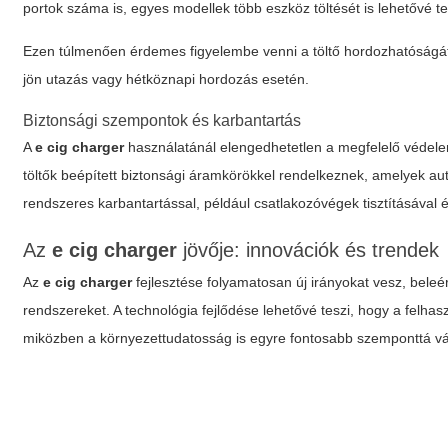
portok száma is, egyes modellek több eszköz töltését is lehetővé t
Ezen túlmenően érdemes figyelembe venni a töltő hordozhatóságát,
jön utazás vagy hétköznapi hordozás esetén.
Biztonsági szempontok és karbantartás
A
e cig charger
használatánál elengedhetetlen a megfelelő védelem
töltők beépített biztonsági áramkörökkel rendelkeznek, amelyek a
rendszeres karbantartással, például csatlakozóvégek tisztításával é
Az
e cig charger
jövője: innovációk és trendek
Az
e cig charger
fejlesztése folyamatosan új irányokat vesz, beleé
rendszereket. A technológia fejlődése lehetővé teszi, hogy a felh
miközben a környezettudatosság is egyre fontosabb szemponttá vál