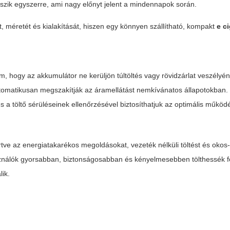
eszik egyszerre, ami nagy előnyt jelent a mindennapok során.
 méretét és kialakítását, hiszen egy könnyen szállítható, kompakt
e c
, hogy az akkumulátor ne kerüljön túltöltés vagy rövidzárlat veszélyé
utomatikusan megszakítják az áramellátást nemkívánatos állapotokban.
s a töltő sérüléseinek ellenőrzésével biztosíthatjuk az optimális működé
rtve az energiatakarékos megoldásokat, vezeték nélküli töltést és okos
asználók gyorsabban, biztonságosabban és kényelmesebben tölthessék f
ik.