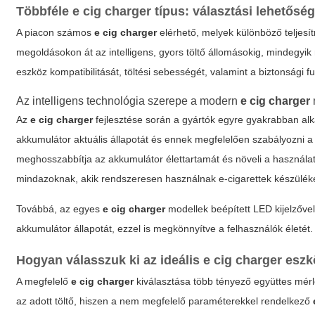
Többféle
e cig charger
típus: választási lehetős
A piacon számos
e cig charger
elérhető, melyek különböző teljesí
megoldásokon át az intelligens, gyors töltő állomásokig, mindegyi
eszköz kompatibilitását, töltési sebességét, valamint a biztonsági f
Az intelligens technológia szerepe a modern
e cig charger
Az
e cig charger
fejlesztése során a gyártók egyre gyakrabban alk
akkumulátor aktuális állapotát és ennek megfelelően szabályozni a
meghosszabbítja az akkumulátor élettartamát és növeli a használati
mindazoknak, akik rendszeresen használnak e-cigarettek készülék
Továbbá, az egyes
e cig charger
modellek beépített LED kijelzővel
akkumulátor állapotát, ezzel is megkönnyítve a felhasználók életét.
Hogyan válasszuk ki az ideális
e cig charger
eszk
A megfelelő
e cig charger
kiválasztása több tényező együttes mérl
az adott töltő, hiszen a nem megfelelő paraméterekkel rendelkező