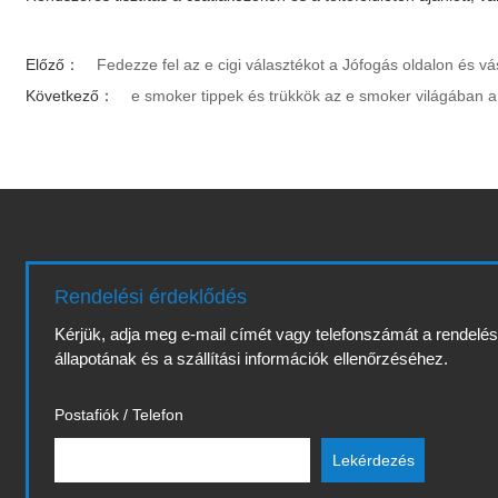
Előző：
Fedezze fel az e cigi választékot a Jófogás oldalon és v
Következő：
e smoker tippek és trükkök az e smoker világában a
Rendelési érdeklődés
Kérjük, adja meg e-mail címét vagy telefonszámát a rendelé
állapotának és a szállítási információk ellenőrzéséhez.
Postafiók / Telefon