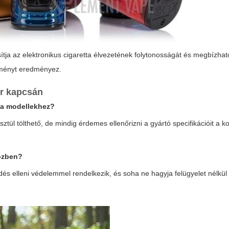
ítja az
elektronikus cigaretta
élvezetének folytonosságát és megbízhat
élményt eredményez.
r
kapcsán
ta modellekhez?
 tölthető, de mindig érdemes ellenőrizni a gyártó specifikációit a ko
közben?
és elleni védelemmel rendelkezik, és soha ne hagyja felügyelet nélkül 