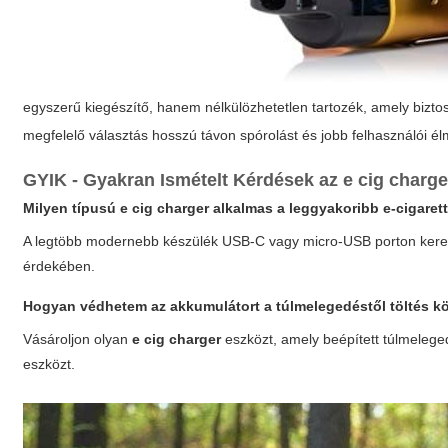
egyszerű kiegészítő, hanem nélkülözhetetlen tartozék, amely biztos
megfelelő választás hosszú távon spórolást és jobb felhasználói 
GYIK - Gyakran Ismételt Kérdések az
e cig charge
Milyen típusú
e cig charger
alkalmas a leggyakoribb e-cigaret
A legtöbb modernebb készülék USB-C vagy micro-USB porton keresztül
érdekében.
Hogyan védhetem az akkumulátort a túlmelegedéstől töltés 
Vásároljon olyan
e cig charger
eszközt, amely beépített túlmeleged
eszközt.