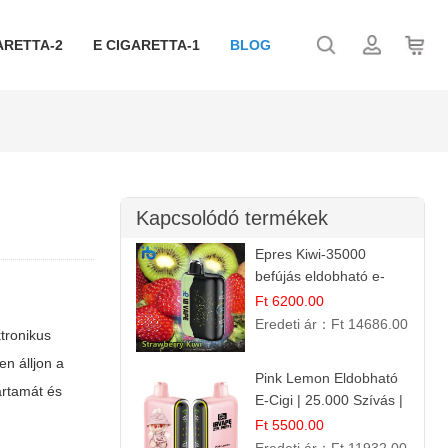
ARETTA-2
E CIGARETTA-1
BLOG
Kapcsolódó termékek
Epres Kiwi-35000
befújás eldobható e-
cigaretta
Ft 6200.00
Eredeti ár：
Ft 14686.00
ktronikus
n álljon a
Pink Lemon Eldobható
artamát és
E-Cigi | 25.000 Szívás |
Rózsaszín Citrom Íz
Ft 5500.00