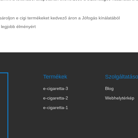
ásároljon e cigi termékeket kedvező áron a Jófogás kínálatából
 legjobb élményért
Termékek
Szolgáltatás
e-cigaretta-3
Blog
s
e-cigaretta-2
Webhelytérkép
e-cigaretta-1