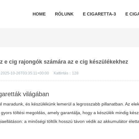
HOME
RÓLUNK
E CIGARETTA-3
E CIG
z e cig rajongók számára az e cig készülékekhez
2025-10-26T03:35:11+00:00
Kattintás：
128
garetták világában
l maradunk, és készülékünk lemerül a legrosszabb pillanatban. Az
ele
ors töltési megoldás, amely garantálja, hogy a készülék mindig késze
iaellátáson: a minőségi töltők hosszú távon védik az akkumulátor élett