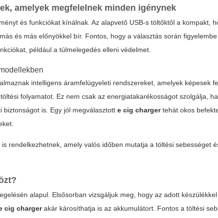
égek, amelyek megfelelnek minden igénynek
tményt és funkciókat kínálnak. Az alapvető USB-s töltőktől a kompakt, 
k más és más előnyökkel bír. Fontos, hogy a választás során figyelemb
unkciókat, például a túlmelegedés elleni védelmet.
modellekben
almaznak intelligens áramfelügyeleti rendszereket, amelyek képesek fe
 töltési folyamatot. Ez nem csak az energiatakarékosságot szolgálja, 
 biztonságot is. Egy jól megválasztott
e cig charger
tehát okos befekt
eket.
 is rendelkezhetnek, amely valós időben mutatja a töltési sebességet é
özt?
egelésén alapul. Elsősorban vizsgáljuk meg, hogy az adott készülékkel 
e cig charger
akár károsíthatja is az akkumulátort. Fontos a töltési se