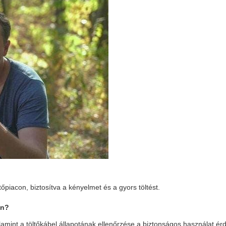
ltőpiacon, biztosítva a kényelmet és a gyors töltést.
én?
valamint a töltőkábel állapotának ellenőrzése a biztonságos használat é