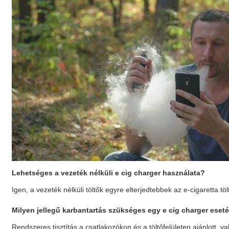
Lehetséges a vezeték nélküli
e cig charger
használata?
Igen, a vezeték nélküli töltők egyre elterjedtebbek az e-cigaretta tö
Milyen jellegű karbantartás szükséges egy
e cig charger
eset
Rendszeres tisztítás a csatlakozókon és a töltőfelületen ajánlott, 