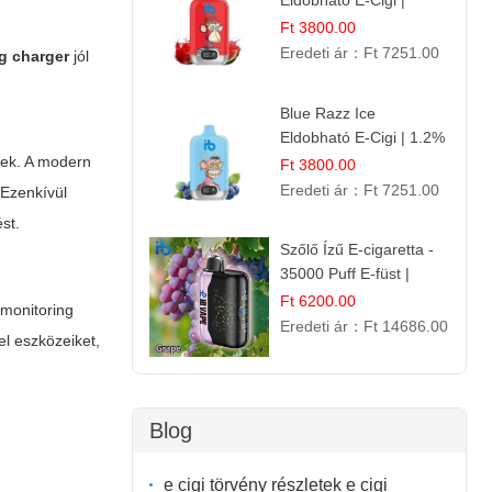
Eldobható E-Cigi |
12.000 Szívás | Édes
Ft 3800.00
Vízidín Íz
Eredeti ár：
Ft 7251.00
ig charger
jól
Blue Razz Ice
Eldobható E-Cigi | 1.2%
Nikotin | Jéghideg
nek. A modern
Ft 3800.00
Málna Íz
Eredeti ár：
Ft 7251.00
 Ezenkívül
st.
Szőlő Ízű E-cigaretta -
35000 Puff E-füst |
Intenzív
Ft 6200.00
-monitoring
Gyümölcsélmény!
Eredeti ár：
Ft 14686.00
el eszközeiket,
Blog
e cigi törvény részletek e cigi