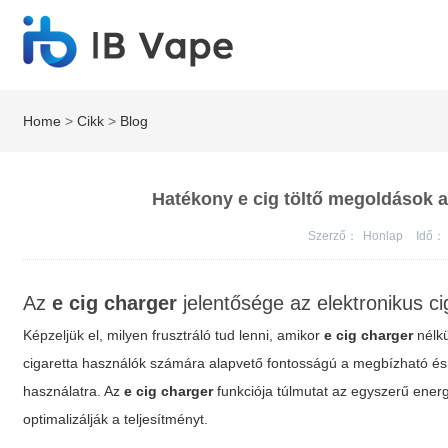
Home
>
Cikk
>
Blog
Hatékony e cig töltő megoldások a
Szerző：
Honlap
Idő：
Az
e cig charger
jelentősége az elektronikus ci
Képzeljük el, milyen frusztráló tud lenni, amikor
e cig charger
nélkü
cigaretta
használók számára alapvető fontosságú a megbízható és gy
használatra. Az
e cig charger
funkciója túlmutat az egyszerű energ
optimalizálják a teljesítményt.