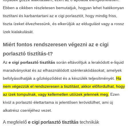
Ebben a cikkben részletesen bemutatjuk, hogyan lehet
hatékonyan
tisztítani és karbantartani
az e cigi porlasztót, hogy mindig friss,
tiszta ízeket élvezhessünk, és elkerüljük az eldugulást vagy a rossz
ízek kialakulását.
Miért fontos rendszeresen végezni az
e cigi
porlasztó tisztítás
-t?
Az
e cigi porlasztó tisztítás
során eltávolítjuk a lerakódott e-liquid
maradványokat és az elhasználódott szénlerakódásokat, amelyek
befolyásolhatják a gőzképződést és a készülék teljesítményét.
Ha
nem végezzük el rendszeresen a tisztítást, akkor előfordulhat, hogy
az ízek tompulnak, vagy kellemetlen utóízek jelennek meg.
Ezen
kívül a porlasztó élettartama is jelentősen lerövidülhet, ami új
alkatrész cseréjéhez vezet.
A megfelelő
e cigi porlasztó tisztítás
technikák