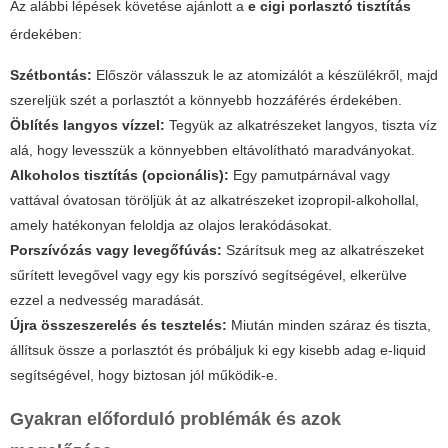
Az alábbi lépések követése ajánlott a
e cigi porlasztó tisztítás
érdekében:
Szétbontás:
Először válasszuk le az atomizálót a készülékről, majd
szereljük szét a porlasztót a könnyebb hozzáférés érdekében.
Öblítés langyos vízzel:
Tegyük az alkatrészeket langyos, tiszta víz
alá, hogy levesszük a könnyebben eltávolítható maradványokat.
Alkoholos tisztítás (opcionális):
Egy pamutpárnával vagy
vattával óvatosan töröljük át az alkatrészeket izopropil-alkohollal,
amely hatékonyan feloldja az olajos lerakódásokat.
Porszívózás vagy levegőfúvás:
Szárítsuk meg az alkatrészeket
sűrített levegővel vagy egy kis porszívó segítségével, elkerülve
ezzel a nedvesség maradását.
Újra összeszerelés és tesztelés:
Miután minden száraz és tiszta,
állítsuk össze a porlasztót és próbáljuk ki egy kisebb adag e-liquid
segítségével, hogy biztosan jól működik-e.
Gyakran előforduló problémák és azok