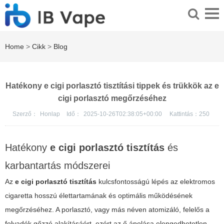
Home
>
Cikk
>
Blog
Hatékony e cigi porlasztó tisztítási tippek és trükkök az e
cigi porlasztó megőrzéséhez
Szerző：
Honlap
Idő：
2025-10-26T02:38:05+00:00
Kattintás：
250
Hatékony
e cigi porlasztó tisztítás
és
karbantartás módszerei
Az
e cigi porlasztó tisztítás
kulcsfontosságú lépés az elektromos
cigaretta hosszú élettartamának és optimális működésének
megőrzéséhez. A porlasztó, vagy más néven atomizáló, felelős a
folyadék gőzzé alakításáért, ezért az ő ápolása elengedhetetlen.