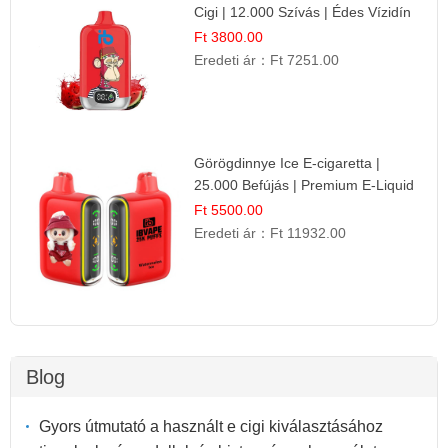
Cigi | 12.000 Szívás | Édes Vízidín
Íz
Ft 3800.00
Eredeti ár：
Ft 7251.00
Görögdinnye Ice E-cigaretta |
25.000 Befújás | Premium E-Liquid
Ft 5500.00
Eredeti ár：
Ft 11932.00
Blog
Gyors útmutató a használt e cigi kiválasztásához