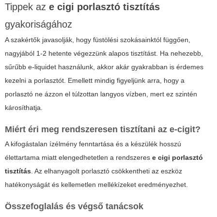
Tippek az
e cigi porlasztó tisztítás
gyakoriságához
A szakértők javasolják, hogy füstölési szokásainktól függően,
nagyjából 1-2 hetente végezzünk alapos tisztítást. Ha nehezebb,
sűrűbb e-liquidet használunk, akkor akár gyakrabban is érdemes
kezelni a porlasztót. Emellett mindig figyeljünk arra, hogy a
porlasztó ne ázzon el túlzottan langyos vízben, mert ez szintén
károsíthatja.
Miért éri meg rendszeresen tisztítani az e-cigit?
A kifogástalan ízélmény fenntartása és a készülék hosszú
élettartama miatt elengedhetetlen a rendszeres
e cigi porlasztó
tisztítás
. Az elhanyagolt porlasztó csökkentheti az eszköz
hatékonyságát és kellemetlen mellékízeket eredményezhet.
Összefoglalás és végső tanácsok