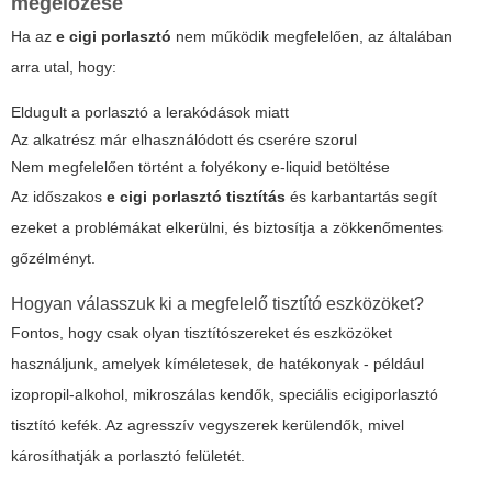
megelőzése
Ha az
e cigi porlasztó
nem működik megfelelően, az általában
arra utal, hogy:
Eldugult a porlasztó a lerakódások miatt
Az alkatrész már elhasználódott és cserére szorul
Nem megfelelően történt a folyékony e-liquid betöltése
Az időszakos
e cigi porlasztó tisztítás
és karbantartás segít
ezeket a problémákat elkerülni, és biztosítja a zökkenőmentes
gőzélményt.
Hogyan válasszuk ki a megfelelő tisztító eszközöket?
Fontos, hogy csak olyan tisztítószereket és eszközöket
használjunk, amelyek kíméletesek, de hatékonyak - például
izopropil-alkohol, mikroszálas kendők, speciális ecigiporlasztó
tisztító kefék. Az agresszív vegyszerek kerülendők, mivel
károsíthatják a porlasztó felületét.