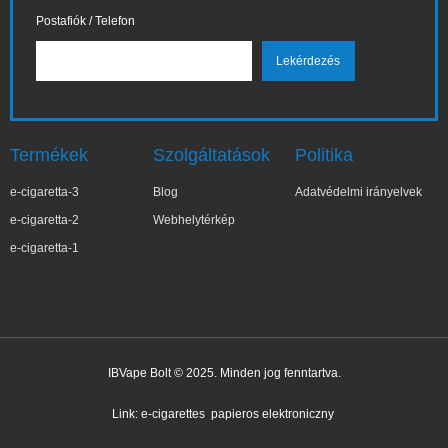
Postafiók / Telefon
Termékek
Szolgáltatások
Politika
e-cigaretta-3
Blog
Adatvédelmi irányelvek
e-cigaretta-2
Webhelytérkép
e-cigaretta-1
IBVape Bolt © 2025. Minden jog fenntartva.
✕
Zo***ia
Nemrég vásárolt
Link:
e-cigarettes
papieros elektroniczny