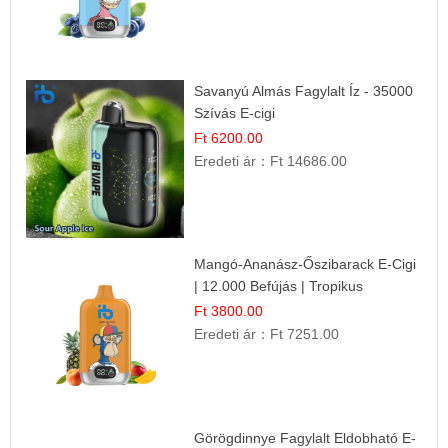
Savanyú Almás Fagylalt Íz - 35000
Szívás E-cigi
Ft 6200.00
Eredeti ár：
Ft 14686.00
Mangó-Ananász-Őszibarack E-Cigi
| 12.000 Befújás | Tropikus
Gyümölcs Íz
Ft 3800.00
Eredeti ár：
Ft 7251.00
Görögdinnye Fagylalt Eldobható E-