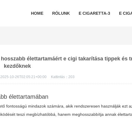
HOME
RÓLUNK
E CIGARETTA-3
E CIG
 hosszabb élettartamáért e cigi takarítása tippek és 
kezdőknek
2025-10-26T02:05:21+00:00
Kattintás：
203
bb élettartamában
vető fontosságú mindazok számára, akik rendszeresen használják ezt a
ödését teszi megbízhatóbbá, hanem meghosszabbítja annak élettart