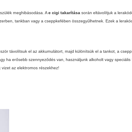
a készülék meghibásodása. A
e cigi takarítása
során eltávolítjuk a lerakódo
zerben, tankban vagy a cseppkefében összegyűlhetnek. Ezek a lerak
zör távolítsuk el az akkumulátort, majd különítsük el a tankot, a csepp
agy ha erősebb szennyeződés van, használjunk alkoholt vagy speciális ti
k vizet az elektromos részekhez!