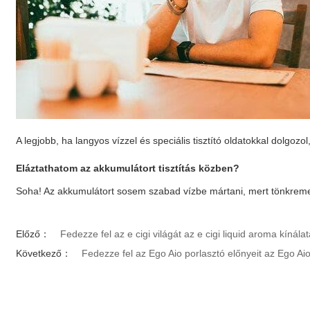
A legjobb, ha langyos vízzel és speciális tisztító oldatokkal dolgozo
Eláztathatom az akkumulátort tisztítás közben?
Soha! Az akkumulátort sosem szabad vízbe mártani, mert tönkrem
Előző：
Fedezze fel az e cigi világát az e cigi liquid aroma kínál
Következő：
Fedezze fel az Ego Aio porlasztó előnyeit az Ego Ai