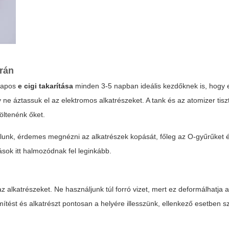
rán
alapos
e cigi takarítása
minden 3-5 napban ideális kezdőknek is, hogy e
e áztassuk el az elektromos alkatrészeket. A tank és az atomizer tisz
öltenénk őket.
alunk, érdemes megnézni az alkatrészek kopását, főleg az O-gyűrűket 
ások itt halmozódnak fel leginkább.
az alkatrészeket. Ne használjunk túl forró vizet, mert ez deformálhatja
ítést és alkatrészt pontosan a helyére illesszünk, ellenkező esetben s