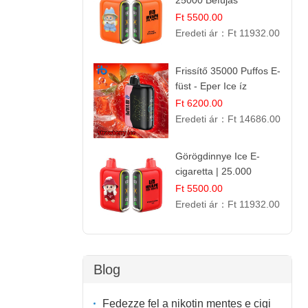
25000 Befújás
Eldobható E-ciga |
Ft 5500.00
Trópusi Gyümölcs
Eredeti ár：
Ft 11932.00
Élmény!
Frissítő 35000 Puffos E-
füst - Eper Ice íz
Ft 6200.00
Eredeti ár：
Ft 14686.00
Görögdinnye Ice E-
cigaretta | 25.000
Befújás | Premium E-
Ft 5500.00
Liquid
Eredeti ár：
Ft 11932.00
Blog
Fedezze fel a nikotin mentes e cigi