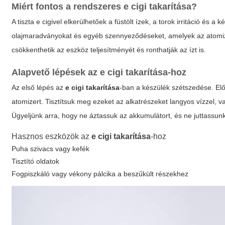
Miért fontos a rendszeres
e cigi takarítása
?
A
tiszta e cigivel
elkerülhetőek a füstölt ízek, a torok irritáció és 
olajmaradványokat és egyéb szennyeződéseket, amelyek az atomi
csökkenthetik az eszköz teljesítményét és ronthatják az ízt is.
Alapvető lépések az
e cigi takarítása
-hoz
Az első lépés az
e cigi takarítása
-ban a készülék szétszedése. Elős
atomizert. Tisztítsuk meg ezeket az alkatrészeket langyos vízzel, v
Ügyeljünk arra, hogy ne áztassuk az akkumulátort, és ne juttassun
Hasznos eszközök az
e cigi takarítása
-hoz
Puha szivacs vagy kefék
Tisztító oldatok
Fogpiszkáló vagy vékony pálcika a beszűkült részekhez