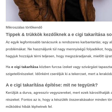
Mikroszálas törlőkendő
Tippek & trükkök kezdőknek a
e cigi takarítása
so
Az egyik legfontosabb tanácsunk a rendszeres karbantartás; egy 
problémákat. Ne használjunk túl nagy mennyiségű folyadékot, hogy n
hagyjuk hozzájuk térni teljesen, hogy megszáradjanak, mielőtt újrat
Ha
e cigi takarítása
közben furcsa ízeket vagy szivárgást tapaszt
szigetelőrészeket. Időnként cseréljük ki a tekercset, mert a lerakód
A
e cigi takarítása
építése: mit ne tegyünk?
Kerüljük a durva, agresszív vegyszereket, mert ezek károsíthatják 
részeket. Fontos az is, hogy a készülék összerakásakor minden töm
működési hibák léphetnek fel.