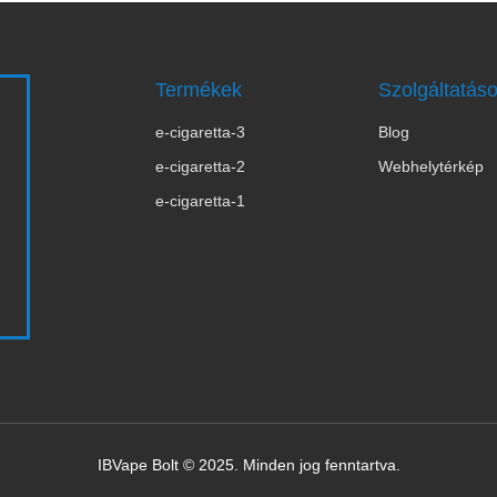
Termékek
Szolgáltatás
e-cigaretta-3
Blog
s
e-cigaretta-2
Webhelytérkép
e-cigaretta-1
IBVape Bolt © 2025. Minden jog fenntartva.