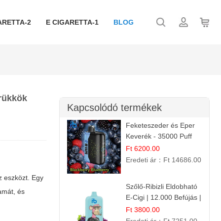
ARETTA-2
E CIGARETTA-1
BLOG
trükkök
Kapcsolódó termékek
Feketeszeder és Eper
Keverék - 35000 Puff
Eldobható Vape | Ízletes
Ft 6200.00
Gyümölcsökombináció!
Eredeti ár：
Ft 14686.00
z eszközt. Egy
Szőlő-Ribizli Eldobható
amát, és
E-Cigi | 12.000 Befújás |
Friss Gyümölcs Íz
Ft 3800.00