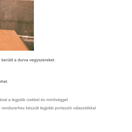
l, kerüld a durva vegyszereket.
ehet.
atával a legjobb ízekkel és minőséggel
o rendszerhez készült legjobb porlasztó választékkal