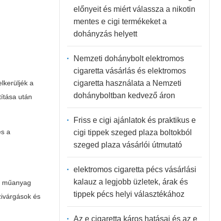
előnyeit és miért válassza a nikotin
mentes e cigi termékeket a
dohányzás helyett
Nemzeti dohánybolt elektromos
cigaretta vásárlás és elektromos
cigaretta használata a Nemzeti
lkerüljék a
dohányboltban kedvező áron
títása után
Friss e cigi ajánlatok és praktikus e
és a
cigi tippek szeged plaza boltokból
szeged plaza vásárlói útmutató
elektromos cigaretta pécs vásárlási
kalauz a legjobb üzletek, árak és
 a műanyag
tippek pécs helyi választékához
zivárgások és
Az e cigaretta káros hatásai és az e