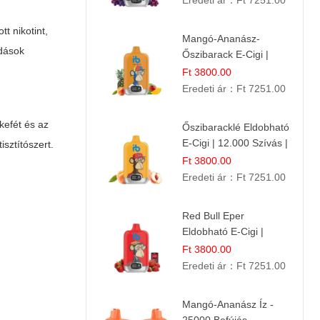
Eredeti ár：
Ft 7251.00
tt nikotint,
Mangó-Ananász-
ódások
Őszibarack E-Cigi |
12.000 Befújás |
Ft 3800.00
Tropikus Gyümölcs Íz
Eredeti ár：
Ft 7251.00
kefét és az
Őszibaracklé Eldobható
E-Cigi | 12.000 Szívás |
sztítószert.
Frissítő Barack Íz
Ft 3800.00
Eredeti ár：
Ft 7251.00
Red Bull Eper
Eldobható E-Cigi |
Energiaital Íz | Készülék
Ft 3800.00
Használat
Eredeti ár：
Ft 7251.00
Mangó-Ananász Íz -