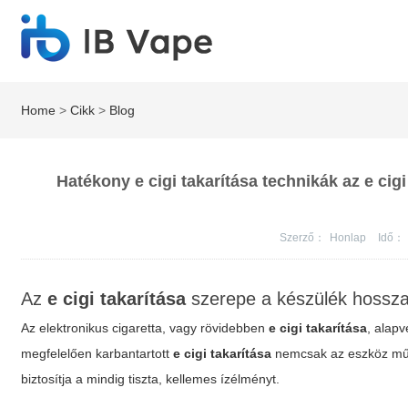
Home
>
Cikk
>
Blog
Hatékony e cigi takarítása technikák az e cigi
Szerző：
Honlap
Idő：
Az
e cigi takarítása
szerepe a készülék hossza
Az elektronikus cigaretta, vagy rövidebben
e cigi takarítása
, alap
megfelelően karbantartott
e cigi takarítása
nemcsak az eszköz műk
biztosítja a mindig tiszta, kellemes ízélményt.