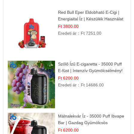
Red Bull Eper Eldobható E-Cigi |
Energiaital Íz | Készülék Használat
Ft 3800.00
Eredeti ár：
Ft 7251.00
Szőlő Ízű E-cigaretta - 35000 Puff
E-füst | Intenzív Gyümölcsélmény!
Ft 6200.00
Eredeti ár：
Ft 14686.00
Málnalekvár Íz - 35000 Puff Ibvape
Bar | Gazdag Gyümölcsös
Ízélmény!
Ft 6200.00