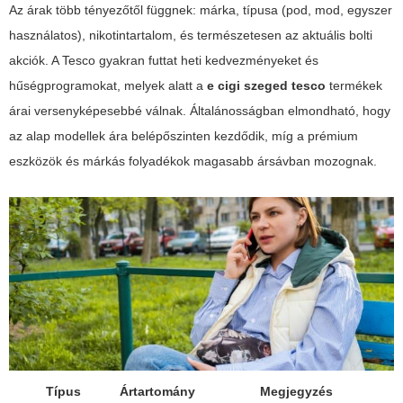
Az árak több tényezőtől függnek: márka, típusa (pod, mod, egyszer
használatos), nikotintartalom, és természetesen az aktuális bolti
akciók. A Tesco gyakran futtat heti kedvezményeket és
hűségprogramokat, melyek alatt a
e cigi szeged tesco
termékek
árai versenyképesebbé válnak. Általánosságban elmondható, hogy
az alap modellek ára belépőszinten kezdődik, míg a prémium
eszközök és márkás folyadékok magasabb ársávban mozognak.
Típus
Ártartomány
Megjegyzés