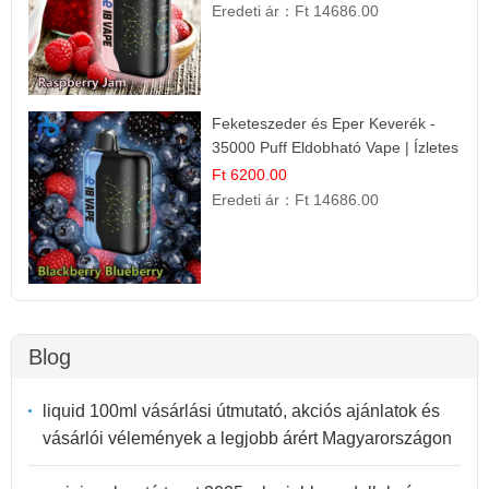
Eredeti ár：
Ft 14686.00
Feketeszeder és Eper Keverék -
35000 Puff Eldobható Vape | Ízletes
Gyümölcsökombináció!
Ft 6200.00
Eredeti ár：
Ft 14686.00
Blog
liquid 100ml vásárlási útmutató, akciós ajánlatok és
vásárlói vélemények a legjobb árért Magyarországon