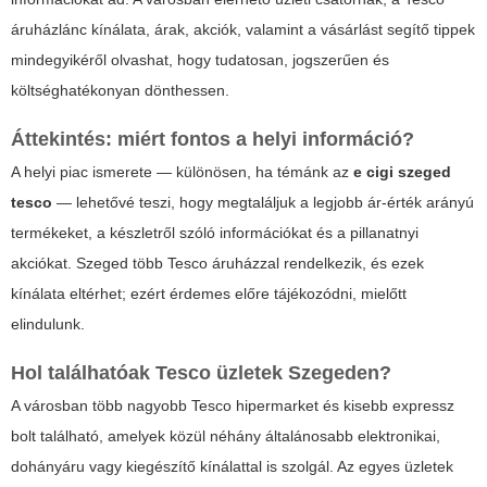
áruházlánc kínálata, árak, akciók, valamint a vásárlást segítő tippek
mindegyikéről olvashat, hogy tudatosan, jogszerűen és
költséghatékonyan dönthessen.
Áttekintés: miért fontos a helyi információ?
A helyi piac ismerete — különösen, ha témánk az
e cigi szeged
tesco
— lehetővé teszi, hogy megtaláljuk a legjobb ár-érték arányú
termékeket, a készletről szóló információkat és a pillanatnyi
akciókat. Szeged több Tesco áruházzal rendelkezik, és ezek
kínálata eltérhet; ezért érdemes előre tájékozódni, mielőtt
elindulunk.
Hol találhatóak Tesco üzletek Szegeden?
A városban több nagyobb Tesco hipermarket és kisebb expressz
bolt található, amelyek közül néhány általánosabb elektronikai,
dohányáru vagy kiegészítő kínálattal is szolgál. Az egyes üzletek