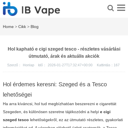
Home
>
Cikk
>
Blog
Hol kapható e cigi szeged tesco - részletes vásárlási
útmutató, árak és aktuális akciók
Szerző：
Honlap
Idő：
2026-01-27T17:32:47+00:00
Kattintás：
167
Hol érdemes keresni: Szeged és a Tesco
lehetőségei
Ha arra kíváncsi, hol tud megbízhatóan beszerezni e cigarettát
Szegeden, és különösen szeretne tájékozódni a helyi
e cigi
szeged tesco
lehetőségekről, ez az útmutató részletes, gyakorlati
információkat ad. A városban elérhető üzleti csatornák, a Tesco