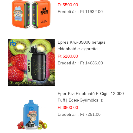
Gyümölcs Élmény!
Ft 5500.00
Eredeti ár：
Ft 11932.00
Epres Kiwi-35000 befújás
eldobható e-cigaretta
Ft 6200.00
Eredeti ár：
Ft 14686.00
Eper-Kivi Eldobható E-Cigi | 12.000
Puff | Édes-Gyümölcs Íz
Ft 3800.00
Eredeti ár：
Ft 7251.00