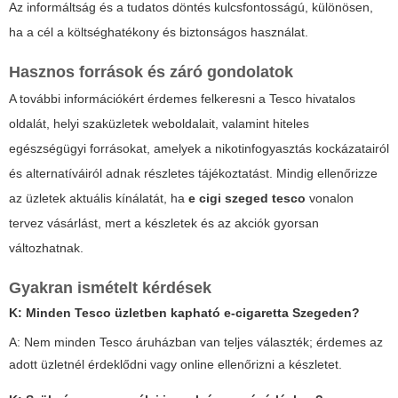
Az informáltság és a tudatos döntés kulcsfontosságú, különösen,
ha a cél a költséghatékony és biztonságos használat.
Hasznos források és záró gondolatok
A további információkért érdemes felkeresni a Tesco hivatalos
oldalát, helyi szaküzletek weboldalait, valamint hiteles
egészségügyi forrásokat, amelyek a nikotinfogyasztás kockázatairól
és alternatíváiról adnak részletes tájékoztatást. Mindig ellenőrizze
az üzletek aktuális kínálatát, ha
e cigi szeged tesco
vonalon
tervez vásárlást, mert a készletek és az akciók gyorsan
változhatnak.
Gyakran ismételt kérdések
K: Minden Tesco üzletben kapható e-cigaretta Szegeden?
A: Nem minden Tesco áruházban van teljes választék; érdemes az
adott üzletnél érdeklődni vagy online ellenőrizni a készletet.