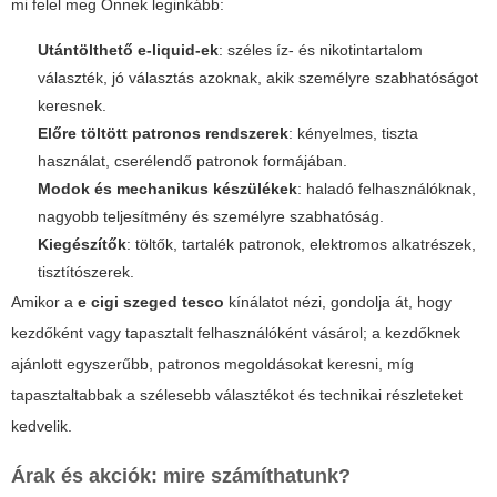
mi felel meg Önnek leginkább:
Utántölthető e-liquid-ek
: széles íz- és nikotintartalom
választék, jó választás azoknak, akik személyre szabhatóságot
keresnek.
Előre töltött patronos rendszerek
: kényelmes, tiszta
használat, cserélendő patronok formájában.
Modok és mechanikus készülékek
: haladó felhasználóknak,
nagyobb teljesítmény és személyre szabhatóság.
Kiegészítők
: töltők, tartalék patronok, elektromos alkatrészek,
tisztítószerek.
Amikor a
e cigi szeged tesco
kínálatot nézi, gondolja át, hogy
kezdőként vagy tapasztalt felhasználóként vásárol; a kezdőknek
ajánlott egyszerűbb, patronos megoldásokat keresni, míg
tapasztaltabbak a szélesebb választékot és technikai részleteket
kedvelik.
Árak és akciók: mire számíthatunk?