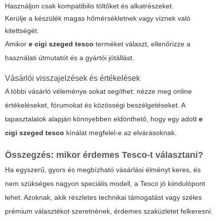
Használjon csak kompatibilis töltőket és alkatrészeket.
Kerülje a készülék magas hőmérsékletnek vagy víznek való
kitettségét.
Amikor
e cigi szeged tesco
terméket választ, ellenőrizze a
használati útmutatót és a gyártói jótállást.
Vásárlói visszajelzések és értékelések
A többi vásárló véleménye sokat segíthet: nézze meg online
értékeléseket, fórumokat és közösségi beszélgetéseket. A
tapasztalatok alapján könnyebben eldönthető, hogy egy adott
e
cigi szeged tesco
kínálat megfelel-e az elvárásoknak.
Összegzés: mikor érdemes Tesco-t választani?
Ha egyszerű, gyors és megbízható vásárlási élményt keres, és
nem szükséges nagyon speciális modell, a Tesco jó kiindulópont
lehet. Azoknak, akik részletes technikai támogatást vagy széles
prémium választékot szeretnének, érdemes szaküzletet felkeresni.