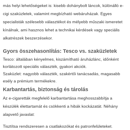
más helyi lehetőségeket is: kisebb dohánybolt láncok, különálló e-
cigi szaküzletek, valamint megbízható webáruházak. Egyes
specialisták szélesebb választékot és mélyebb műszaki ismeretet
kínálnak, ami hasznos lehet a technikai kérdések vagy speciális
alkatrészek beszerzésekor.
Gyors összehasonlítás: Tesco vs. szaküzletek
Tesco: általában kényelmes, kiszámítható áruházlánc, időnként
korlátozott speciális választék, gyakori akciók.
Szaküzlet: nagyobb választék, szakértői tanácsadás, magasabb
esély a prémium termékekre.
Karbantartás, biztonság és tárolás
Az e-cigaretták megfelelő karbantartása meghosszabbítja a
készülék élettartamát és csökkenti a hibák kockázatát. Néhány
alapvető javaslat:
Tisztítsa rendszeresen a csatlakozókat és patronfelületeket.