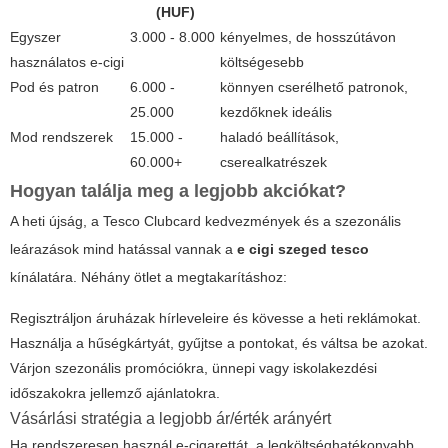
(HUF)
Egyszer
3.000 - 8.000
kényelmes, de hosszútávon
használatos e-cigi
költségesebb
Pod és patron
6.000 -
könnyen cserélhető patronok,
25.000
kezdőknek ideális
Mod rendszerek
15.000 -
haladó beállítások,
60.000+
cserealkatrészek
Hogyan találja meg a legjobb akciókat?
A heti újság, a Tesco Clubcard kedvezmények és a szezonális
leárazások mind hatással vannak a
e cigi szeged tesco
kínálatára. Néhány ötlet a megtakarításhoz:
Regisztráljon áruházak hírleveleire és kövesse a heti reklámokat.
Használja a hűségkártyát, gyűjtse a pontokat, és váltsa be azokat.
Várjon szezonális promóciókra, ünnepi vagy iskolakezdési
időszakokra jellemző ajánlatokra.
Vásárlási stratégia a legjobb ár/érték arányért
Ha rendszeresen használ e-cigarettát, a legköltséghatékonyabb