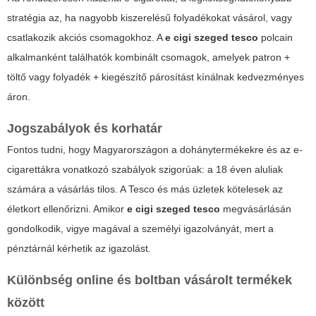
stratégia az, ha nagyobb kiszerelésű folyadékokat vásárol, vagy
csatlakozik akciós csomagokhoz. A
e cigi szeged tesco
polcain
alkalmanként találhatók kombinált csomagok, amelyek patron +
töltő vagy folyadék + kiegészítő párosítást kínálnak kedvezményes
áron.
Jogszabályok és korhatár
Fontos tudni, hogy Magyarországon a dohánytermékekre és az e-
cigarettákra vonatkozó szabályok szigorúak: a 18 éven aluliak
számára a vásárlás tilos. A Tesco és más üzletek kötelesek az
életkort ellenőrizni. Amikor
e cigi szeged tesco
megvásárlásán
gondolkodik, vigye magával a személyi igazolványát, mert a
pénztárnál kérhetik az igazolást.
Különbség online és boltban vásárolt termékek
között