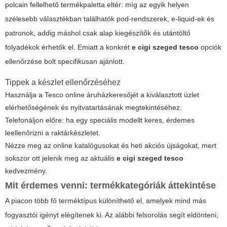
polcain fellelhető termékpaletta eltér: míg az egyik helyen
szélesebb választékban találhatók pod-rendszerek, e-liquid-ek és
patronok, addig máshol csak alap kiegészítők és utántöltő
folyadékok érhetők el. Emiatt a konkrét
e cigi szeged tesco
opciók
ellenőrzése bolt specifikusan ajánlott.
Tippek a készlet ellenőrzéséhez
Használja a Tesco online áruházkeresőjét a kiválasztott üzlet
elérhetőségének és nyitvatartásának megtekintéséhez.
Telefonáljon előre: ha egy speciális modellt keres, érdemes
leellenőrizni a raktárkészletet.
Nézze meg az online katalógusokat és heti akciós újságokat, mert
sokszor ott jelenik meg az aktuális
e cigi szeged tesco
kedvezmény.
Mit érdemes venni: termékkategóriák áttekintése
A piacon több fő terméktípus különíthető el, amelyek mind más
fogyasztói igényt elégítenek ki. Az alábbi felsorolás segít eldönteni,