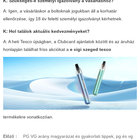
K: Szükséges-e személyi igazolvány a vásárláshoz?
A: Igen, a vásárláskor a boltoknak jogukban áll a korhatár
ellenőrzése, így 18 év feletti személyi igazolványt kérhetnek.
K: Hol találok aktuális kedvezményeket?
A: A heti Tesco újságban, a Clubcard ajánlatok között és az áruház
honlapján találhat friss akciókat a
e cigi szeged tesco
termékekre vonatkozóan.
Előző：
PG VG arány magyarázat és gyakorlati tippek, pg és vg