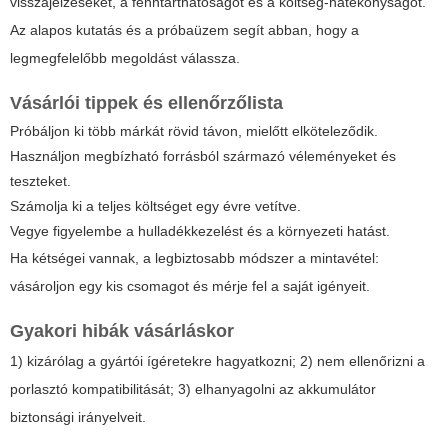
visszajelzéseket, a fenntarthatóságot és a költség-hatékonyságot.
Az alapos kutatás és a próbaüzem segít abban, hogy a
legmegfelelőbb megoldást válassza.
Vásárlói tippek és ellenőrzőlista
Próbáljon ki több márkát rövid távon, mielőtt elköteleződik.
Használjon megbízható forrásból származó véleményeket és
teszteket.
Számolja ki a teljes költséget egy évre vetítve.
Vegye figyelembe a hulladékkezelést és a környezeti hatást.
Ha kétségei vannak, a legbiztosabb módszer a mintavétel:
vásároljon egy kis csomagot és mérje fel a saját igényeit.
Gyakori hibák vásárláskor
1) kizárólag a gyártói ígéretekre hagyatkozni; 2) nem ellenőrizni a
porlasztó kompatibilitását; 3) elhanyagolni az akkumulátor
biztonsági irányelveit.