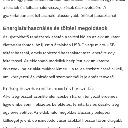
a tesztek és felhasználói visszajelzések összevetésére. A
gyakorlatban sok felhasználó alacsonyabb értéket tapasztalhat.
Energiafelhasználás és töltési megoldások
Az újratölthető rendszerek esetén a töltési idő és az akkumulátor
élettartam fontos. Az
ijust s
általában USB-C vagy micro-USB
töltést használ, amely többszöri használatot tesz lehetővé egy
feltöltéssel. Az eldobható modellek beépített akkumulátorral
érkeznek; ha az akkumulátor kimerül, a teljes eszközt cserélni kell,
ami környezeti és költségbeli szempontból is jelentős tényező.
Költség-összehasonlítás: rövid és hosszú táv
A költség-összehasonlító elemzésben három tényezőt érdemes
figyelembe venni: előzetes befektetés, fenntartás és összköltség
egy évre vetítve. Az eldobható megoldás alacsony belépési
költséget jelent, de ismétlődő vásárlásokkal hosszú távon drágább