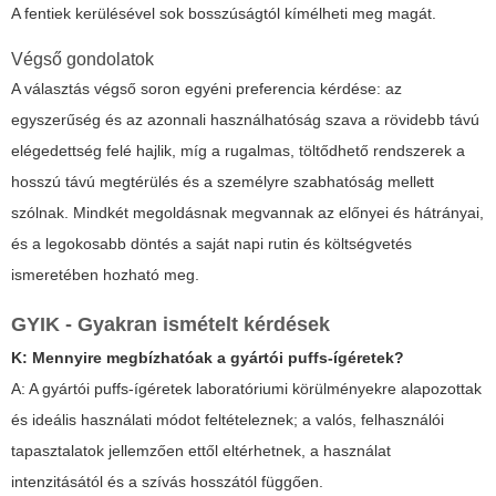
A fentiek kerülésével sok bosszúságtól kímélheti meg magát.
Végső gondolatok
A választás végső soron egyéni preferencia kérdése: az
egyszerűség és az azonnali használhatóság szava a rövidebb távú
elégedettség felé hajlik, míg a rugalmas, töltődhető rendszerek a
hosszú távú megtérülés és a személyre szabhatóság mellett
szólnak. Mindkét megoldásnak megvannak az előnyei és hátrányai,
és a legokosabb döntés a saját napi rutin és költségvetés
ismeretében hozható meg.
GYIK - Gyakran ismételt kérdések
K: Mennyire megbízhatóak a gyártói puffs-ígéretek?
A: A gyártói puffs-ígéretek laboratóriumi körülményekre alapozottak
és ideális használati módot feltételeznek; a valós, felhasználói
tapasztalatok jellemzően ettől eltérhetnek, a használat
intenzitásától és a szívás hosszától függően.