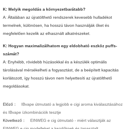
K: Melyik megoldás a környezetbarátabb?
A: Általában az újratölthető rendszerek kevesebb hulladékot
termelnek, különösen, ha hosszú távon használják őket és
megfelelően kezelik az elhasznált alkatrészeket.
K: Hogyan maximalizálhatom egy eldobható eszköz puffs-
számát?
A: Enyhébb, rövidebb húzásokkal és a készülék optimális
tárolásával mérsékelheti a fogyasztást, de a beépített kapacitás
korlátozott, így hosszú távon nem helyettesíti az újratölthető
megoldásokat.
Előző：
IBvape útmutató a legjobb e cigi aroma kiválasztásához
és IBvape ízkombinációk tesztje
Következő：
EINWEG e cig útmutató - miért választják az
EINWEG e cig modelleket a kezdőknek és tapasztalt