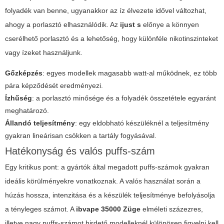
folyadék van benne, ugyanakkor az íz élvezete idővel változhat,
ahogy a porlasztó elhasználódik. Az
ijust s
előnye a könnyen
cserélhető porlasztó és a lehetőség, hogy különféle nikotinszinteket
vagy ízeket használjunk.
Gőzképzés
: egyes modellek magasabb watt-al működnek, ez több
pára képződését eredményezi.
Ízhűség
: a porlasztó minősége és a folyadék összetétele egyaránt
meghatározó.
Állandó teljesítmény
: egy eldobható készüléknél a teljesítmény
gyakran lineárisan csökken a tartály fogyásával.
Hatékonyság és valós puffs-szám
Egy kritikus pont: a gyártók által megadott puffs-számok gyakran
ideális körülményekre vonatkoznak. A valós használat során a
húzás hossza, intenzitása és a készülék teljesítménye befolyásolja
a tényleges számot. A
ibvape 35000 Züge
elméleti százezres,
illetve nagy puffs-számot hirdető modelleknél különösen figyelni kell