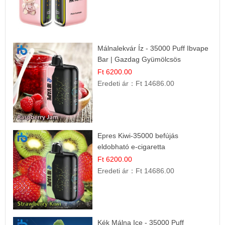
Málnalekvár Íz - 35000 Puff Ibvape
Bar | Gazdag Gyümölcsös
Ízélmény!
Ft 6200.00
Eredeti ár：
Ft 14686.00
Epres Kiwi-35000 befújás
eldobható e-cigaretta
Ft 6200.00
Eredeti ár：
Ft 14686.00
Kék Málna Ice - 35000 Puff