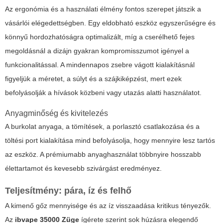
Az ergonómia és a használati élmény fontos szerepet játszik a
vásárlói elégedettségben. Egy eldobható eszköz egyszerűségre és
könnyű hordozhatóságra optimalizált, míg a cserélhető fejes
megoldásnál a dizájn gyakran kompromisszumot igényel a
funkcionalitással. A mindennapos zsebre vágott kialakításnál
figyeljük a méretet, a súlyt és a szájkiképzést, mert ezek
befolyásolják a hívások közbeni vagy utazás alatti használatot.
Anyagminőség és kivitelezés
A burkolat anyaga, a tömítések, a porlasztó csatlakozása és a
töltési port kialakítása mind befolyásolja, hogy mennyire lesz tartós
az eszköz. A prémiumabb anyaghasználat többnyire hosszabb
élettartamot és kevesebb szivárgást eredményez.
Teljesítmény: pára, íz és felhő
A kimenő gőz mennyisége és az íz visszaadása kritikus tényezők.
Az
ibvape 35000 Züge
ígérete szerint sok húzásra elegendő