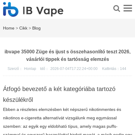
Home
>
Cikk
>
Blog
ibvape 35000 Züge és ijust s összehasonlító teszt 2026,
vásárlói tippek és tartósság elemzés
Szerző：
Honlap
Idő：
2026-07-04T17:22:24+00:00
Kattintás：
144
Átfogó bevezető a két kategóriába tartozó
készülékről
Ebben a részletes elemzésben két népszerű nikotinmentes és
nikotinos e-cigeretta alternatívát vizsgálunk meg egymással
szemben: az egyik egy eldobható típus, amely magas puffs-
számmal és egyszerű használattal hirdeti magát, a másik pedig egy