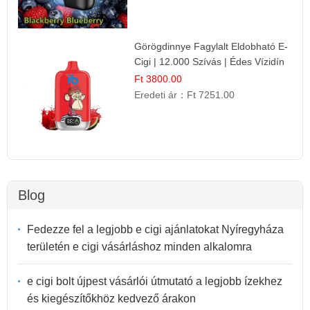
Görögdinnye Fagylalt Eldobható E-
Cigi | 12.000 Szívás | Édes Vízidín
Íz
Ft 3800.00
Eredeti ár：
Ft 7251.00
Blog
Fedezze fel a legjobb e cigi ajánlatokat Nyíregyháza
területén e cigi vásárláshoz minden alkalomra
e cigi bolt újpest vásárlói útmutató a legjobb ízekhez
és kiegészítőkhöz kedvező árakon