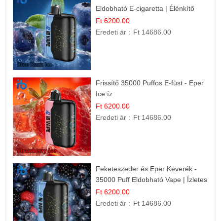
Eldobható E-cigaretta | Élénkítő
Gyümölcsös Frissesség!
Ft 6200.00
Eredeti ár：
Ft 14686.00
Frissítő 35000 Puffos E-füst - Eper
Ice íz
Ft 6200.00
Eredeti ár：
Ft 14686.00
Feketeszeder és Eper Keverék -
35000 Puff Eldobható Vape | Ízletes
Gyümölcsökombináció!
Ft 6200.00
Eredeti ár：
Ft 14686.00