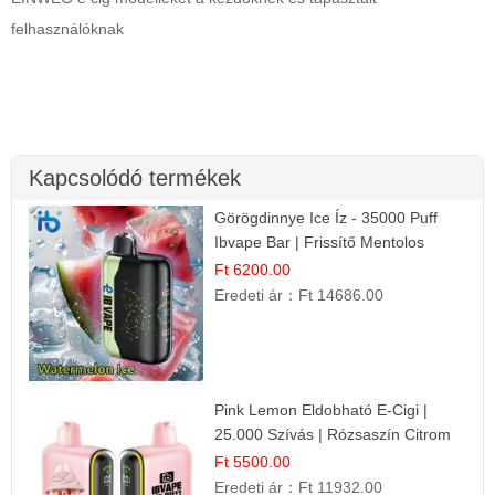
felhasználóknak
Kapcsolódó termékek
Görögdinnye Ice Íz - 35000 Puff
Ibvape Bar | Frissítő Mentolos
Élmény!
Ft 6200.00
Eredeti ár：
Ft 14686.00
Pink Lemon Eldobható E-Cigi |
25.000 Szívás | Rózsaszín Citrom
Íz
Ft 5500.00
Eredeti ár：
Ft 11932.00