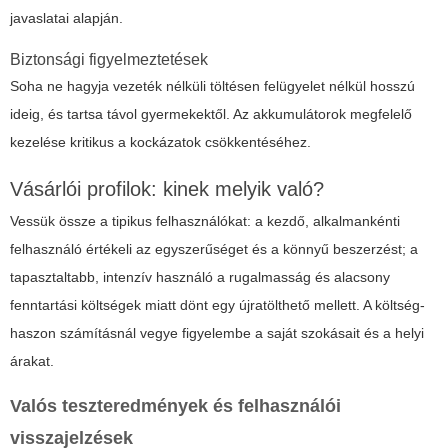
javaslatai alapján.
Biztonsági figyelmeztetések
Soha ne hagyja vezeték nélküli töltésen felügyelet nélkül hosszú
ideig, és tartsa távol gyermekektől. Az akkumulátorok megfelelő
kezelése kritikus a kockázatok csökkentéséhez.
Vásárlói profilok: kinek melyik való?
Vessük össze a tipikus felhasználókat: a kezdő, alkalmankénti
felhasználó értékeli az egyszerűséget és a könnyű beszerzést; a
tapasztaltabb, intenzív használó a rugalmasság és alacsony
fenntartási költségek miatt dönt egy újratölthető mellett. A költség-
haszon számításnál vegye figyelembe a saját szokásait és a helyi
árakat.
Valós teszteredmények és felhasználói
visszajelzések