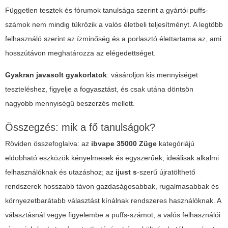
Független tesztek és fórumok tanulsága szerint a gyártói puffs-
számok nem mindig tükrözik a valós életbeli teljesítményt. A legtöbb
felhasználó szerint az ízminőség és a porlasztó élettartama az, ami
hosszútávon meghatározza az elégedettséget.
Gyakran javasolt gyakorlatok
: vásároljon kis mennyiséget
teszteléshez, figyelje a fogyasztást, és csak utána döntsön
nagyobb mennyiségű beszerzés mellett.
Összegzés: mik a fő tanulságok?
Röviden összefoglalva: az
ibvape 35000 Züge
kategóriájú
eldobható eszközök kényelmesek és egyszerűek, ideálisak alkalmi
felhasználóknak és utazáshoz; az
ijust s
-szerű újratölthető
rendszerek hosszabb távon gazdaságosabbak, rugalmasabbak és
környezetbarátabb választást kínálnak rendszeres használóknak. A
választásnál vegye figyelembe a puffs-számot, a valós felhasználói