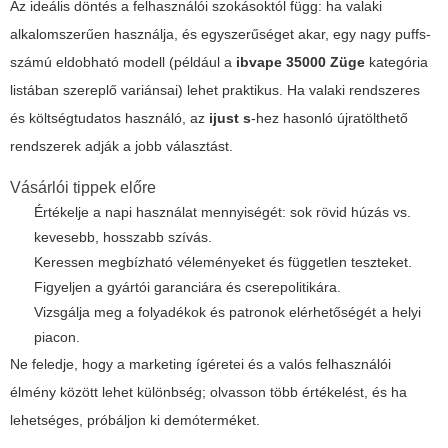
Az ideális döntés a felhasználói szokásoktól függ: ha valaki
alkalomszerűen használja, és egyszerűséget akar, egy nagy puffs-
számú eldobható modell (például a
ibvape 35000 Züge
kategória
listában szereplő variánsai) lehet praktikus. Ha valaki rendszeres
és költségtudatos használó, az
ijust s
-hez hasonló újratölthető
rendszerek adják a jobb választást.
Vásárlói tippek előre
Értékelje a napi használat mennyiségét: sok rövid húzás vs.
kevesebb, hosszabb szívás.
Keressen megbízható véleményeket és független teszteket.
Figyeljen a gyártói garanciára és cserepolitikára.
Vizsgálja meg a folyadékok és patronok elérhetőségét a helyi
piacon.
Ne feledje, hogy a marketing ígéretei és a valós felhasználói
élmény között lehet különbség; olvasson több értékelést, és ha
lehetséges, próbáljon ki demóterméket.