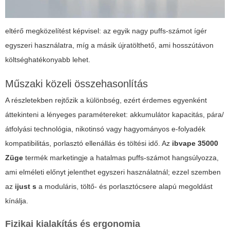
eltérő megközelítést képvisel: az egyik nagy puffs-számot ígér
egyszeri használatra, míg a másik újratölthető, ami hosszútávon
költséghatékonyabb lehet.
Műszaki közeli összehasonlítás
A részletekben rejtőzik a különbség, ezért érdemes egyenként
áttekinteni a lényeges paramétereket: akkumulátor kapacitás, pára/
átfolyási technológia, nikotinsó vagy hagyományos e-folyadék
kompatibilitás, porlasztó ellenállás és töltési idő. Az
ibvape 35000
Züge
termék marketingje a hatalmas puffs-számot hangsúlyozza,
ami elméleti előnyt jelenthet egyszeri használatnál; ezzel szemben
az
ijust s
a moduláris, töltő- és porlasztócsere alapú megoldást
kínálja.
Fizikai kialakítás és ergonomia