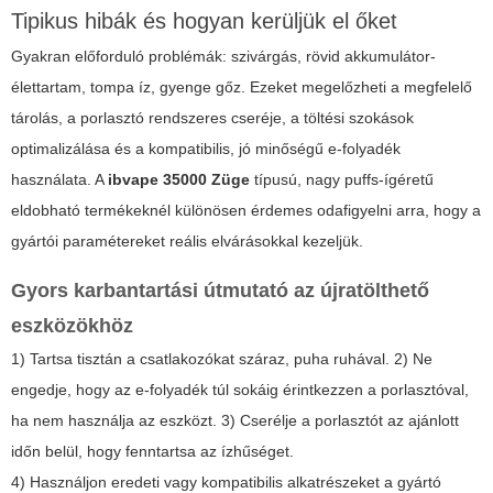
Tipikus hibák és hogyan kerüljük el őket
Gyakran előforduló problémák: szivárgás, rövid akkumulátor-
élettartam, tompa íz, gyenge gőz. Ezeket megelőzheti a megfelelő
tárolás, a porlasztó rendszeres cseréje, a töltési szokások
optimalizálása és a kompatibilis, jó minőségű e-folyadék
használata. A
ibvape 35000 Züge
típusú, nagy puffs-ígéretű
eldobható termékeknél különösen érdemes odafigyelni arra, hogy a
gyártói paramétereket reális elvárásokkal kezeljük.
Gyors karbantartási útmutató az újratölthető
eszközökhöz
1) Tartsa tisztán a csatlakozókat száraz, puha ruhával. 2) Ne
engedje, hogy az e-folyadék túl sokáig érintkezzen a porlasztóval,
ha nem használja az eszközt. 3) Cserélje a porlasztót az ajánlott
időn belül, hogy fenntartsa az ízhűséget.
4) Használjon eredeti vagy kompatibilis alkatrészeket a gyártó