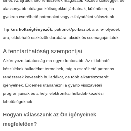
lehet. Az újratölthető rendszerek magasabb kezdeti költséggel, de
alacsonyabb utólagos költségekkel járhatnak, különösen, ha
gyakran cserélhető patronokat vagy e-folyadékot választunk.
Tipikus költségtényezők
: patronok/porlasztók ára, e-folyadék
ára, eldobható eszközök darabára, akciók és csomagajánlatok.
A fenntarthatóság szempontjai
A környezettudatosság ma egyre fontosabb. Az eldobható
készülékek hulladékot termelnek, míg a cserélhető patronos
rendszerek kevesebb hulladékot, de több alkatrészcserét
igényelnek. Érdemes utánanézni a gyártó visszavételi
programjainak és a helyi elektronikai hulladék-kezelési
lehetőségeknek.
Hogyan válasszunk az Ön igényeinek
megfelelően?