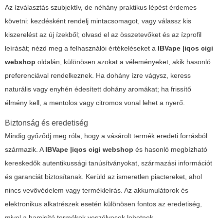
Az ízválasztás szubjektív, de néhány praktikus lépést érdemes
követni: kezdésként rendelj mintacsomagot, vagy válassz kis
kiszerelést az új ízekből; olvasd el az összetevőket és az ízprofil
leírását; nézd meg a felhasználói értékeléseket a
IBVape |iqos cigi
webshop
oldalán, különösen azokat a véleményeket, akik hasonló
preferenciával rendelkeznek. Ha dohány ízre vágysz, keress
naturális vagy enyhén édesített dohány aromákat; ha frissítő
élmény kell, a mentolos vagy citromos vonal lehet a nyerő.
Biztonság és eredetiség
Mindig győződj meg róla, hogy a vásárolt termék eredeti forrásból
származik. A
IBVape |iqos cigi webshop
és hasonló megbízható
kereskedők autentikussági tanúsítványokat, származási információt
és garanciát biztosítanak. Kerüld az ismeretlen piactereket, ahol
nincs vevővédelem vagy termékleírás. Az akkumulátorok és
elektronikus alkatrészek esetén különösen fontos az eredetiség,
mivel a hamisító termékek veszélyesek lehetnek.