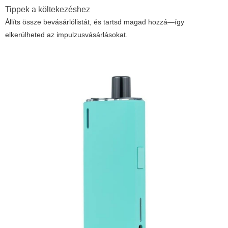
Tippek a költekezéshez
Állíts össze bevásárlólistát, és tartsd magad hozzá—így
elkerülheted az impulzusvásárlásokat.