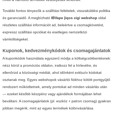
További fontos tényezők a szállítási feltételek, visszaküldési politika
és garanciaidő. A megbízható
IBVape |iqos cigi webshop
oldal
részletes szállítási információt ad, beleértve a csomagkövetést,
expressz szállítási opciókat és esetleges nemzetközi
vámköltségeket.
Kuponok, kedvezménykódok és csomagajánlatok
A kuponkódok használata egyszerű módja a költségcsökkentésnek:
nézz körül a promóciós oldalon, iratkozz fel a hírlevélre, és
ellenőrizd a közösségi médiát, ahol időnként exkluzív kódokat
osztanak meg. Egyes webshopok vásárlói fiókhoz kötött pontgyűjtő
rendszert működtetnek, amely pontokat ad minden vásárlás után
— ezeket később készpénz vagy ajándékok formájában lehet
beváltani. A csomagajánlatok (pl. eszköz + patron csomag) gyakran
jobban megérik, mint az egyes termékek különvásárlása.