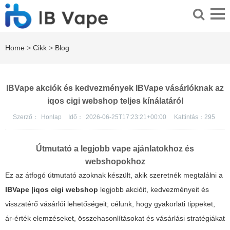
Home
>
Cikk
>
Blog
IBVape akciók és kedvezmények IBVape vásárlóknak az
iqos cigi webshop teljes kínálatáról
Szerző：
Honlap
Idő：
2026-06-25T17:23:21+00:00
Kattintás：
295
Útmutató a legjobb vape ajánlatokhoz és
webshopokhoz
Ez az átfogó útmutató azoknak készült, akik szeretnék megtalálni a
IBVape |iqos cigi webshop
legjobb akcióit, kedvezményeit és
visszatérő vásárlói lehetőségeit; célunk, hogy gyakorlati tippeket,
ár-érték elemzéseket, összehasonlításokat és vásárlási stratégiákat