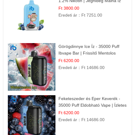
1.2% Nikotin | Jéghideg Málna Íz
Ft 3800.00
Eredeti ár：
Ft 7251.00
Görögdinnye Ice Íz - 35000 Puff
Ibvape Bar | Frissítő Mentolos
Élmény!
Ft 6200.00
Eredeti ár：
Ft 14686.00
Feketeszeder és Eper Keverék -
35000 Puff Eldobható Vape | Ízletes
Gyümölcsökombináció!
Ft 6200.00
Eredeti ár：
Ft 14686.00