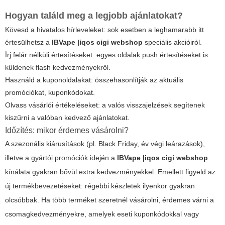
Hogyan találd meg a legjobb ajánlatokat?
Kövesd a hivatalos hírleveleket: sok esetben a leghamarabb itt
értesülhetsz a
IBVape |iqos cigi webshop
speciális akcióiról.
Írj felár nélküli értesítéseket: egyes oldalak push értesítéseket is
küldenek flash kedvezményekről.
Használd a kuponoldalakat: összehasonlítják az aktuális
promóciókat, kuponkódokat.
Olvass vásárlói értékeléseket: a valós visszajelzések segítenek
kiszűrni a valóban kedvező ajánlatokat.
Időzítés: mikor érdemes vásárolni?
A szezonális kiárusítások (pl. Black Friday, év végi leárazások),
illetve a gyártói promóciók idején a
IBVape |iqos cigi webshop
kínálata gyakran bővül extra kedvezményekkel. Emellett figyeld az
új termékbevezetéseket: régebbi készletek ilyenkor gyakran
olcsóbbak. Ha több terméket szeretnél vásárolni, érdemes várni a
csomagkedvezményekre, amelyek eseti kuponkódokkal vagy