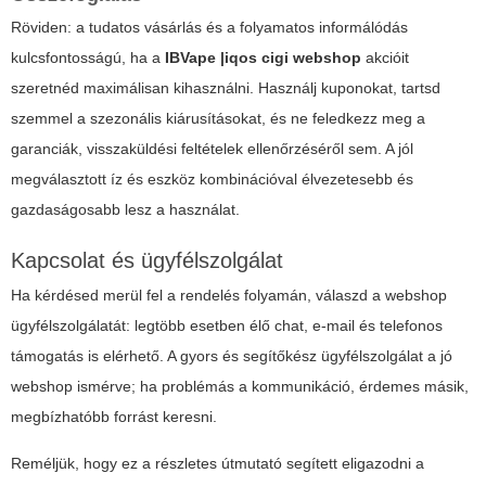
Röviden: a tudatos vásárlás és a folyamatos informálódás
kulcsfontosságú, ha a
IBVape |iqos cigi webshop
akcióit
szeretnéd maximálisan kihasználni. Használj kuponokat, tartsd
szemmel a szezonális kiárusításokat, és ne feledkezz meg a
garanciák, visszaküldési feltételek ellenőrzéséről sem. A jól
megválasztott íz és eszköz kombinációval élvezetesebb és
gazdaságosabb lesz a használat.
Kapcsolat és ügyfélszolgálat
Ha kérdésed merül fel a rendelés folyamán, válaszd a webshop
ügyfélszolgálatát: legtöbb esetben élő chat, e-mail és telefonos
támogatás is elérhető. A gyors és segítőkész ügyfélszolgálat a jó
webshop ismérve; ha problémás a kommunikáció, érdemes másik,
megbízhatóbb forrást keresni.
Reméljük, hogy ez a részletes útmutató segített eligazodni a