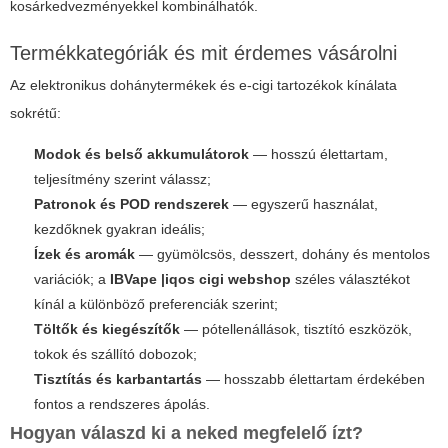
kosárkedvezményekkel kombinálhatók.
Termékkategóriák és mit érdemes vásárolni
Az elektronikus dohánytermékek és e-cigi tartozékok kínálata
sokrétű:
Modok és belső akkumulátorok
— hosszú élettartam,
teljesítmény szerint válassz;
Patronok és POD rendszerek
— egyszerű használat,
kezdőknek gyakran ideális;
Ízek és aromák
— gyümölcsös, desszert, dohány és mentolos
variációk; a
IBVape |iqos cigi webshop
széles választékot
kínál a különböző preferenciák szerint;
Töltők és kiegészítők
— pótellenállások, tisztító eszközök,
tokok és szállító dobozok;
Tisztítás és karbantartás
— hosszabb élettartam érdekében
fontos a rendszeres ápolás.
Hogyan válaszd ki a neked megfelelő ízt?