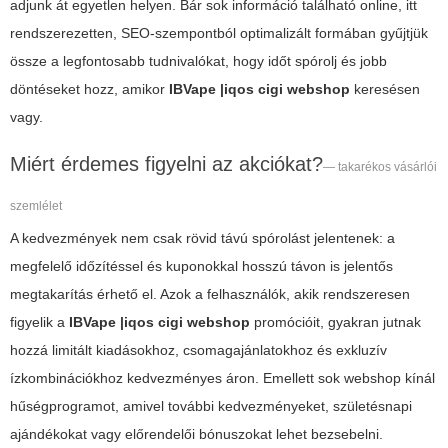
adjunk át egyetlen helyen. Bár sok információ található online, itt
rendszerezetten, SEO-szempontból optimalizált formában gyűjtjük
össze a legfontosabb tudnivalókat, hogy időt spórolj és jobb
döntéseket hozz, amikor
IBVape |iqos cigi webshop
keresésen
vagy.
Miért érdemes figyelni az akciókat?
— takarékos vásárlói
szemlélet
A kedvezmények nem csak rövid távú spórolást jelentenek: a
megfelelő időzítéssel és kuponokkal hosszú távon is jelentős
megtakarítás érhető el. Azok a felhasználók, akik rendszeresen
figyelik a
IBVape |iqos cigi webshop
promócióit, gyakran jutnak
hozzá limitált kiadásokhoz, csomagajánlatokhoz és exkluzív
ízkombinációkhoz kedvezményes áron. Emellett sok webshop kínál
hűségprogramot, amivel további kedvezményeket, születésnapi
ajándékokat vagy előrendelői bónuszokat lehet bezsebelni.