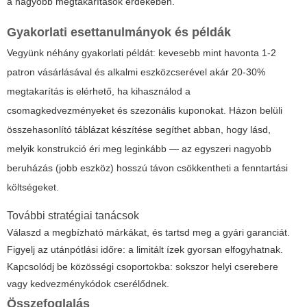
a nagyobb megtakarítások érdekében.
Gyakorlati esettanulmányok és példák
Vegyünk néhány gyakorlati példát: kevesebb mint havonta 1-2
patron vásárlásával és alkalmi eszközcserével akár 20-30%
megtakarítás is elérhető, ha kihasználod a
csomagkedvezményeket és szezonális kuponokat. Házon belüli
összehasonlító táblázat készítése segíthet abban, hogy lásd,
melyik konstrukció éri meg leginkább — az egyszeri nagyobb
beruházás (jobb eszköz) hosszú távon csökkentheti a fenntartási
költségeket.
További stratégiai tanácsok
Válaszd a megbízható márkákat, és tartsd meg a gyári garanciát.
Figyelj az utánpótlási időre: a limitált ízek gyorsan elfogyhatnak.
Kapcsolódj be közösségi csoportokba: sokszor helyi cserebere
vagy kedvezménykódok cserélődnek.
Összefoglalás