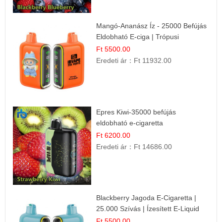
Mangó-Ananász Íz - 25000 Befújás
Eldobható E-ciga | Trópusi
Gyümölcs Élmény!
Ft 5500.00
Eredeti ár：
Ft 11932.00
Epres Kiwi-35000 befújás
eldobható e-cigaretta
Ft 6200.00
Eredeti ár：
Ft 14686.00
Blackberry Jagoda E-Cigaretta |
25.000 Szívás | Ízesített E-Liquid
Ft 5500.00