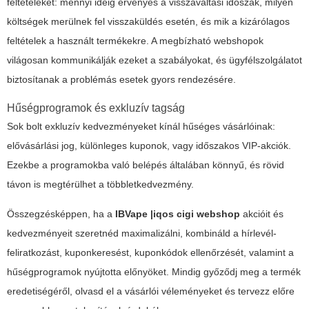
feltételeket: mennyi ideig érvényes a visszaváltási időszak, milyen
költségek merülnek fel visszaküldés esetén, és mik a kizárólagos
feltételek a használt termékekre. A megbízható webshopok
világosan kommunikálják ezeket a szabályokat, és ügyfélszolgálatot
biztosítanak a problémás esetek gyors rendezésére.
Hűségprogramok és exkluzív tagság
Sok bolt exkluzív kedvezményeket kínál hűséges vásárlóinak:
elővásárlási jog, különleges kuponok, vagy időszakos VIP-akciók.
Ezekbe a programokba való belépés általában könnyű, és rövid
távon is megtérülhet a többletkedvezmény.
Összegzésképpen, ha a
IBVape
|iqos cigi webshop
akcióit és
kedvezményeit szeretnéd maximalizálni, kombináld a hírlevél-
feliratkozást, kuponkeresést, kuponkódok ellenőrzését, valamint a
hűségprogramok nyújtotta előnyöket. Mindig győződj meg a termék
eredetiségéről, olvasd el a vásárlói véleményeket és tervezz előre