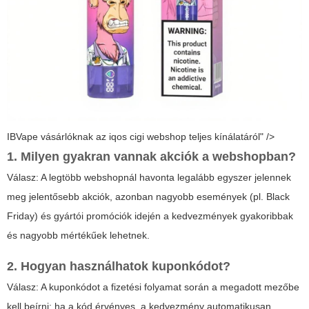
IBVape vásárlóknak az iqos cigi webshop teljes kínálatáról" />
1. Milyen gyakran vannak akciók a webshopban?
Válasz: A legtöbb webshopnál havonta legalább egyszer jelennek
meg jelentősebb akciók, azonban nagyobb események (pl. Black
Friday) és gyártói promóciók idején a kedvezmények gyakoribbak
és nagyobb mértékűek lehetnek.
2. Hogyan használhatok kuponkódot?
Válasz: A kuponkódot a fizetési folyamat során a megadott mezőbe
kell beírni; ha a kód érvényes, a kedvezmény automatikusan