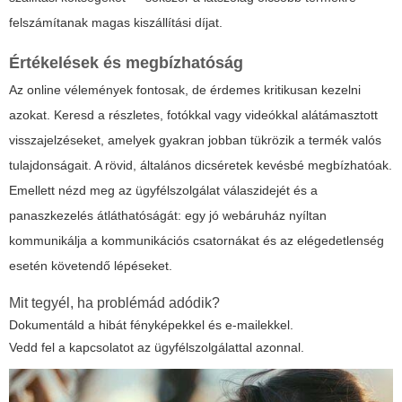
felszámítanak magas kiszállítási díjat.
Értékelések és megbízhatóság
Az online vélemények fontosak, de érdemes kritikusan kezelni
azokat. Keresd a részletes, fotókkal vagy videókkal alátámasztott
visszajelzéseket, amelyek gyakran jobban tükrözik a termék valós
tulajdonságait. A rövid, általános dicséretek kevésbé megbízhatóak.
Emellett nézd meg az ügyfélszolgálat válaszidejét és a
panaszkezelés átláthatóságát: egy jó webáruház nyíltan
kommunikálja a kommunikációs csatornákat és az elégedetlenség
esetén követendő lépéseket.
Mit tegyél, ha problémád adódik?
Dokumentáld a hibát fényképekkel és e-mailekkel.
Vedd fel a kapcsolatot az ügyfélszolgálattal azonnal.