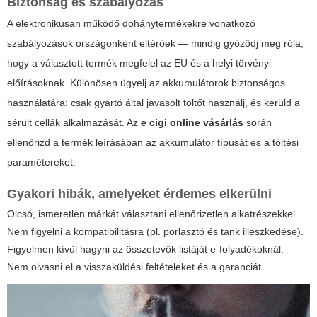
Biztonság és szabályozás
A elektronikusan működő dohánytermékekre vonatkozó
szabályozások országonként eltérőek — mindig győződj meg róla,
hogy a választott termék megfelel az EU és a helyi törvényi
előírásoknak. Különösen ügyelj az akkumulátorok biztonságos
használatára: csak gyártó által javasolt töltőt használj, és kerüld a
sérült cellák alkalmazását. Az
e cigi online vásárlás
során
ellenőrizd a termék leírásában az akkumulátor típusát és a töltési
paramétereket.
Gyakori hibák, amelyeket érdemes elkerülni
Olcsó, ismeretlen márkát választani ellenőrizetlen alkatrészekkel.
Nem figyelni a kompatibilitásra (pl. porlasztó és tank illeszkedése).
Figyelmen kívül hagyni az összetevők listáját e-folyadékoknál.
Nem olvasni el a visszaküldési feltételeket és a garanciát.