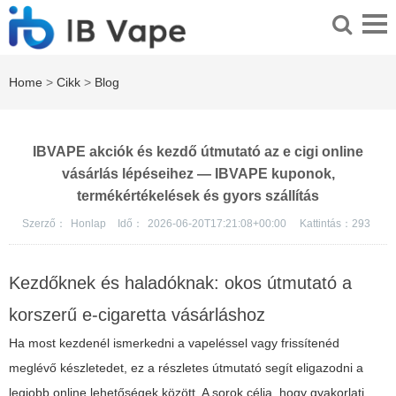
Home
>
Cikk
>
Blog
IBVAPE akciók és kezdő útmutató az e cigi online
vásárlás lépéseihez — IBVAPE kuponok,
termékértékelések és gyors szállítás
Szerző：
Honlap
Idő：
2026-06-20T17:21:08+00:00
Kattintás：
293
Kezdőknek és haladóknak: okos útmutató a
korszerű e-cigaretta vásárláshoz
Ha most kezdenél ismerkedni a vapeléssel vagy frissítenéd
meglévő készletedet, ez a részletes útmutató segít eligazodni a
legjobb online lehetőségek között. A sorok célja, hogy gyakorlati