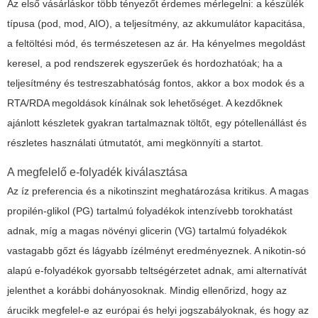
Az első vásárláskor több tényezőt érdemes mérlegelni: a készülék
típusa (pod, mod, AIO), a teljesítmény, az akkumulátor kapacitása,
a feltöltési mód, és természetesen az ár. Ha kényelmes megoldást
keresel, a pod rendszerek egyszerűek és hordozhatóak; ha a
teljesítmény és testreszabhatóság fontos, akkor a box modok és a
RTA/RDA megoldások kínálnak sok lehetőséget. A kezdőknek
ajánlott készletek gyakran tartalmaznak töltőt, egy pótellenállást és
részletes használati útmutatót, ami megkönnyíti a startot.
A megfelelő e-folyadék kiválasztása
Az íz preferencia és a nikotinszint meghatározása kritikus. A magas
propilén-glikol (PG) tartalmú folyadékok intenzívebb torokhatást
adnak, míg a magas növényi glicerin (VG) tartalmú folyadékok
vastagabb gőzt és lágyabb ízélményt eredményeznek. A nikotin-só
alapú e-folyadékok gyorsabb teltségérzetet adnak, ami alternatívát
jelenthet a korábbi dohányosoknak. Mindig ellenőrizd, hogy az
árucikk megfelel-e az európai és helyi jogszabályoknak, és hogy az