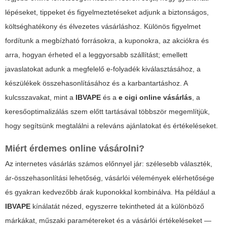
lépéseket, tippeket és figyelmeztetéseket adjunk a biztonságos,
költséghatékony és élvezetes vásárláshoz. Különös figyelmet
fordítunk a megbízható forrásokra, a kuponokra, az akciókra és
arra, hogyan érheted el a leggyorsabb szállítást; emellett
javaslatokat adunk a megfelelő e-folyadék kiválasztásához, a
készülékek összehasonlításához és a karbantartáshoz. A
kulcsszavakat, mint a
IBVAPE
és a
e cigi online vásárlás
, a
keresőoptimalizálás szem előtt tartásával többször megemlítjük,
hogy segítsünk megtalálni a releváns ajánlatokat és értékeléseket.
Miért érdemes online vásárolni?
Az internetes vásárlás számos előnnyel jár: szélesebb választék,
ár-összehasonlítási lehetőség, vásárlói vélemények elérhetősége
és gyakran kedvezőbb árak kuponokkal kombinálva. Ha például a
IBVAPE
kínálatát nézed, egyszerre tekintheted át a különböző
márkákat, műszaki paramétereket és a vásárlói értékeléseket —