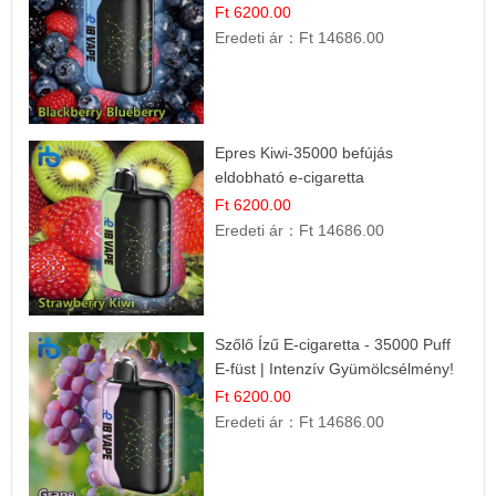
Gyümölcsökombináció!
Ft 6200.00
Eredeti ár：
Ft 14686.00
Epres Kiwi-35000 befújás
eldobható e-cigaretta
Ft 6200.00
Eredeti ár：
Ft 14686.00
Szőlő Ízű E-cigaretta - 35000 Puff
E-füst | Intenzív Gyümölcsélmény!
Ft 6200.00
Eredeti ár：
Ft 14686.00