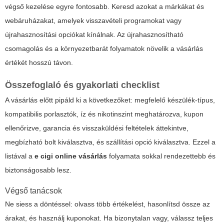
végső kezelése egyre fontosabb. Keresd azokat a márkákat és
webáruházakat, amelyek visszavételi programokat vagy
újrahasznosítási opciókat kínálnak. Az újrahasznosítható
csomagolás és a környezetbarát folyamatok növelik a vásárlás
értékét hosszú távon.
Összefoglaló és gyakorlati checklist
A vásárlás előtt pipáld ki a következőket: megfelelő készülék-típus,
kompatibilis porlasztók, íz és nikotinszint meghatározva, kupon
ellenőrizve, garancia és visszaküldési feltételek áttekintve,
megbízható bolt kiválasztva, és szállítási opció kiválasztva. Ezzel a
listával a
e cigi online vásárlás
folyamata sokkal rendezettebb és
biztonságosabb lesz.
Végső tanácsok
Ne siess a döntéssel: olvass több értékelést, hasonlítsd össze az
árakat, és használj kuponokat. Ha bizonytalan vagy, válassz teljes