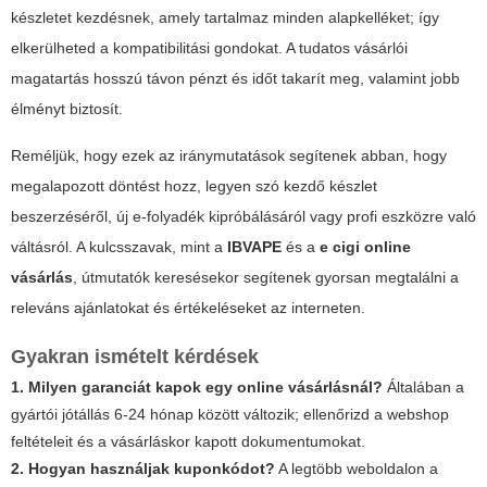
készletet kezdésnek, amely tartalmaz minden alapkelléket; így
elkerülheted a kompatibilitási gondokat. A tudatos vásárlói
magatartás hosszú távon pénzt és időt takarít meg, valamint jobb
élményt biztosít.
Reméljük, hogy ezek az iránymutatások segítenek abban, hogy
megalapozott döntést hozz, legyen szó kezdő készlet
beszerzéséről, új e-folyadék kipróbálásáról vagy profi eszközre való
váltásról. A kulcsszavak, mint a
IBVAPE
és a
e cigi online
vásárlás
, útmutatók keresésekor segítenek gyorsan megtalálni a
releváns ajánlatokat és értékeléseket az interneten.
Gyakran ismételt kérdések
1. Milyen garanciát kapok egy online vásárlásnál?
Általában a
gyártói jótállás 6-24 hónap között változik; ellenőrizd a webshop
feltételeit és a vásárláskor kapott dokumentumokat.
2. Hogyan használjak kuponkódot?
A legtöbb weboldalon a