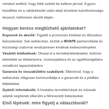
mindezt anélkül, hogy több üzletet be kellene járnod. A gyors
kiszállítás és a raktárkészlet valós idejű követése kulcsfontosságú
tényező, különösen akciók idején.
Hogyan keress megbízható ajánlatokat?
Kuponok és akciók:
Figyeld a promóciós kódokat és időszakos
leárazásokat. Sok webáruház, köztük a
IBVAPE
partneroldalai és
közösségi csatornái rendszeresen kínálnak kedvezményeket.
Vásárlói értékelések:
Olvasd el a termékértékeléseket, különös
tekintettel az élettartamra, ízvisszaadásra és az ügyfélszolgálatra
vonatkozó tapasztalatokra.
Garancia és visszaküldési szabályok:
Ellenőrizd, hogy a
webáruház világosan kommunikálja-e a garanciát és a jótállási
feltételeket.
Gyártói információk:
A hivatalos termékleírások és műszaki
adatok segítenek elkerülni a félrevezető listázásokat.
Első lépések: mire figyelj a választásnál?