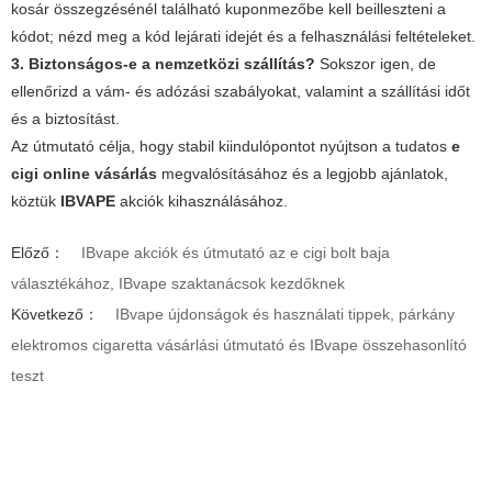
kosár összegzésénél található kuponmezőbe kell beilleszteni a
kódot; nézd meg a kód lejárati idejét és a felhasználási feltételeket.
3. Biztonságos-e a nemzetközi szállítás?
Sokszor igen, de
ellenőrizd a vám- és adózási szabályokat, valamint a szállítási időt
és a biztosítást.
Az útmutató célja, hogy stabil kiindulópontot nyújtson a tudatos
e
cigi online vásárlás
megvalósításához és a legjobb ajánlatok,
köztük
IBVAPE
akciók kihasználásához.
Előző：
IBvape akciók és útmutató az e cigi bolt baja
választékához, IBvape szaktanácsok kezdőknek
Következő：
IBvape újdonságok és használati tippek, párkány
elektromos cigaretta vásárlási útmutató és IBvape összehasonlító
teszt