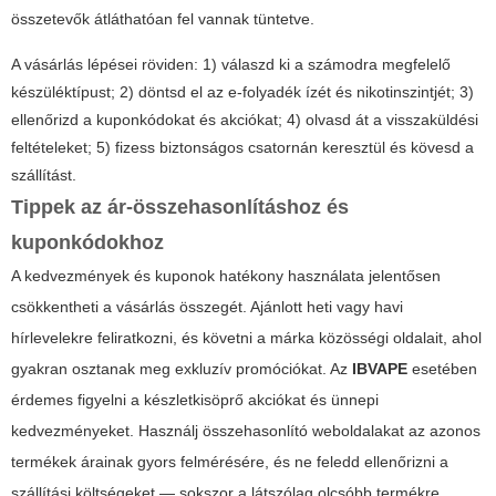
összetevők átláthatóan fel vannak tüntetve.
A vásárlás lépései röviden: 1) válaszd ki a számodra megfelelő
készüléktípust; 2) döntsd el az e-folyadék ízét és nikotinszintjét; 3)
ellenőrizd a kuponkódokat és akciókat; 4) olvasd át a visszaküldési
feltételeket; 5) fizess biztonságos csatornán keresztül és kövesd a
szállítást.
Tippek az ár-összehasonlításhoz és
kuponkódokhoz
A kedvezmények és kuponok hatékony használata jelentősen
csökkentheti a vásárlás összegét. Ajánlott heti vagy havi
hírlevelekre feliratkozni, és követni a márka közösségi oldalait, ahol
gyakran osztanak meg exkluzív promóciókat. Az
IBVAPE
esetében
érdemes figyelni a készletkisöprő akciókat és ünnepi
kedvezményeket. Használj összehasonlító weboldalakat az azonos
termékek árainak gyors felmérésére, és ne feledd ellenőrizni a
szállítási költségeket — sokszor a látszólag olcsóbb termékre