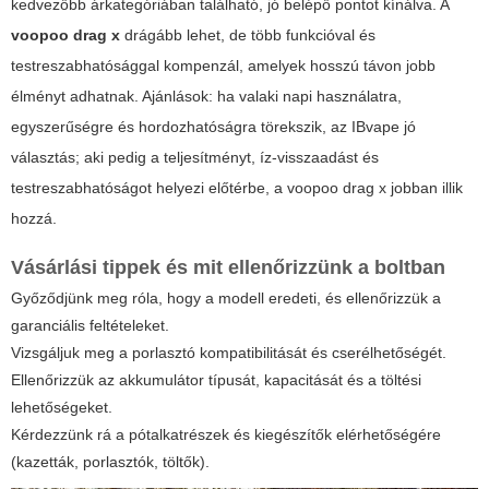
kedvezőbb árkategóriában található, jó belépő pontot kínálva. A
voopoo drag x
drágább lehet, de több funkcióval és
testreszabhatósággal kompenzál, amelyek hosszú távon jobb
élményt adhatnak. Ajánlások: ha valaki napi használatra,
egyszerűségre és hordozhatóságra törekszik, az IBvape jó
választás; aki pedig a teljesítményt, íz-visszaadást és
testreszabhatóságot helyezi előtérbe, a voopoo drag x jobban illik
hozzá.
Vásárlási tippek és mit ellenőrizzünk a boltban
Győződjünk meg róla, hogy a modell eredeti, és ellenőrizzük a
garanciális feltételeket.
Vizsgáljuk meg a porlasztó kompatibilitását és cserélhetőségét.
Ellenőrizzük az akkumulátor típusát, kapacitását és a töltési
lehetőségeket.
Kérdezzünk rá a pótalkatrészek és kiegészítők elérhetőségére
(kazetták, porlasztók, töltők).