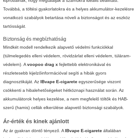
kipróbálnak, hogy megtalálják a számukra ideális beállítást.
Továbbá, a töltési gyakorlatokra és a helyes akkumulátor-kezelésre
vonatkozó szabályok betartása növeli a biztonságot és az eszköz
tartósságát.
Biztonság és megbízhatóság
Mindkét modell rendelkezik alapvető védelmi funkciókkal
(túlmelegedés elleni védelem, rövidzárlat elleni védelem, túláram-
védelem). A
voopoo drag x
fejlettebb elektronikával és
részletesebb kijelzőinformációval segíti a hibák gyors
diagnosztikáját. Az
IBvape E-cigarete
egyszerűsége viszont
csökkenti a hibalehetőségeket hétköznapi használat során. Az
akkumulátorok helyes kezelése, a nem megfelelő töltők és HAB-
szerű (hamis) cellák elkerülése alapvető biztonsági szabályok.
Ár-érték és kinek ajánlott
Az ár gyakran döntő tényező. A
IBvape E-cigarete
általában