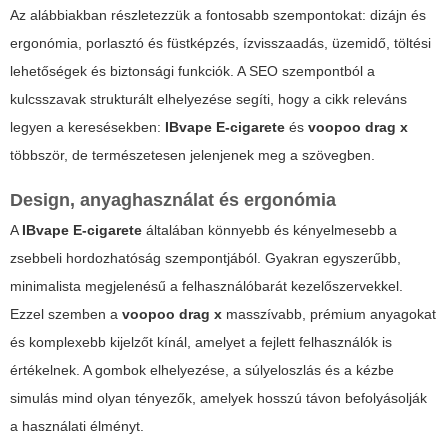
Az alábbiakban részletezzük a fontosabb szempontokat: dizájn és
ergonómia, porlasztó és füstképzés, ízvisszaadás, üzemidő, töltési
lehetőségek és biztonsági funkciók. A SEO szempontból a
kulcsszavak strukturált elhelyezése segíti, hogy a cikk releváns
legyen a keresésekben:
IBvape E-cigarete
és
voopoo drag x
többször, de természetesen jelenjenek meg a szövegben.
Design, anyaghasználat és ergonómia
A
IBvape E-cigarete
általában könnyebb és kényelmesebb a
zsebbeli hordozhatóság szempontjából. Gyakran egyszerűbb,
minimalista megjelenésű a felhasználóbarát kezelőszervekkel.
Ezzel szemben a
voopoo drag x
masszívabb, prémium anyagokat
és komplexebb kijelzőt kínál, amelyet a fejlett felhasználók is
értékelnek. A gombok elhelyezése, a súlyeloszlás és a kézbe
simulás mind olyan tényezők, amelyek hosszú távon befolyásolják
a használati élményt.