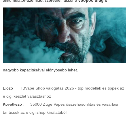
akkumulátor-üzemidőt szeretnél, akkor a
voopoo drag x
nagyobb kapacitásával előnyösebb lehet.
Előző：
IBVape Shop válogatás 2026 - top modellek és tippek az
e cigi készlet választáshoz
Következő：
35000 Züge Vapes összehasonlítás és vásárlási
tanácsok az e cigi shop kínálatából