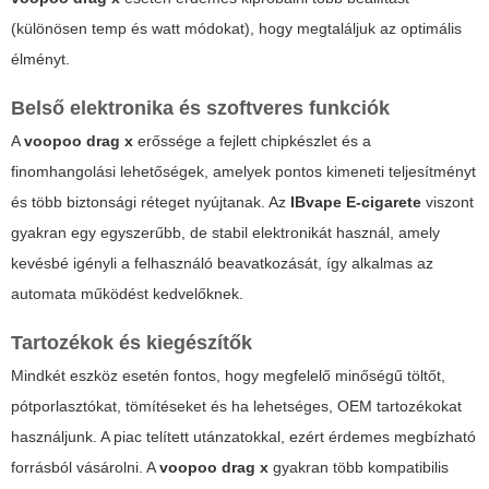
(különösen temp és watt módokat), hogy megtaláljuk az optimális
élményt.
Belső elektronika és szoftveres funkciók
A
voopoo drag x
erőssége a fejlett chipkészlet és a
finomhangolási lehetőségek, amelyek pontos kimeneti teljesítményt
és több biztonsági réteget nyújtanak. Az
IBvape E-cigarete
viszont
gyakran egy egyszerűbb, de stabil elektronikát használ, amely
kevésbé igényli a felhasználó beavatkozását, így alkalmas az
automata működést kedvelőknek.
Tartozékok és kiegészítők
Mindkét eszköz esetén fontos, hogy megfelelő minőségű töltőt,
pótporlasztókat, tömítéseket és ha lehetséges, OEM tartozékokat
használjunk. A piac telített utánzatokkal, ezért érdemes megbízható
forrásból vásárolni. A
voopoo drag x
gyakran több kompatibilis