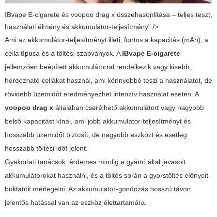
IBvape E-cigarete és voopoo drag x összehasonlítása – teljes teszt,
használati élmény és akkumulátor-teljesítmény" />
Ami az akkumulátor-teljesítményt illeti, fontos a kapacitás (mAh), a
cella típusa és a töltési szabványok. A
IBvape E-cigarete
jellemzően beépített akkumulátorral rendelkezik vagy kisebb,
hordozható cellákat használ, ami könnyebbé teszi a használatot, de
rövidebb üzemidőt eredményezhet intenzív használat esetén. A
voopoo drag x
általában cserélhető akkumulátort vagy nagyobb
belső kapacitást kínál, ami jobb akkumulátor-teljesítményt és
hosszabb üzemidőt biztosít, de nagyobb eszközt és esetleg
hosszabb töltési időt jelent.
Gyakorlati tanácsok: érdemes mindig a gyártó által javasolt
akkumulátorokat használni, és a töltés során a gyorstöltés előnyeit-
buktatóit mérlegelni. Az akkumulátor-gondozás hosszú távon
jelentős hatással van az eszköz élettartamára.