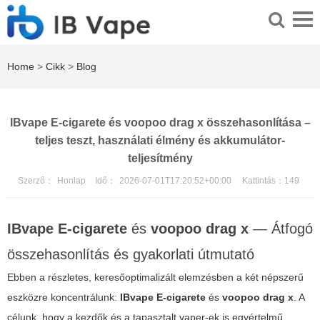
Home
>
Cikk
>
Blog
IBvape E-cigarete és voopoo drag x összehasonlítása –
teljes teszt, használati élmény és akkumulátor-
teljesítmény
Szerző：
Honlap
Idő：
2026-07-01T17:20:52+00:00
Kattintás：
149
IBvape E-cigarete
és
voopoo drag x
— Átfogó
összehasonlítás és gyakorlati útmutató
Ebben a részletes, keresőoptimalizált elemzésben a két népszerű
eszközre koncentrálunk:
IBvape E-cigarete
és
voopoo drag x
. A
célunk, hogy a kezdők és a tapasztalt vaper-ek is egyértelmű,