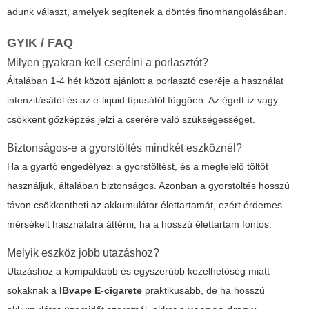
adunk választ, amelyek segítenek a döntés finomhangolásában.
GYIK / FAQ
Milyen gyakran kell cserélni a porlasztót?
Általában 1-4 hét között ajánlott a porlasztó cseréje a használat
intenzitásától és az e-liquid típusától függően. Az égett íz vagy
csökkent gőzképzés jelzi a cserére való szükségességet.
Biztonságos-e a gyorstöltés mindkét eszköznél?
Ha a gyártó engedélyezi a gyorstöltést, és a megfelelő töltőt
használjuk, általában biztonságos. Azonban a gyorstöltés hosszú
távon csökkentheti az akkumulátor élettartamát, ezért érdemes
mérsékelt használatra áttérni, ha a hosszú élettartam fontos.
Melyik eszköz jobb utazáshoz?
Utazáshoz a kompaktabb és egyszerűbb kezelhetőség miatt
sokaknak a
IBvape E-cigarete
praktikusabb, de ha hosszú