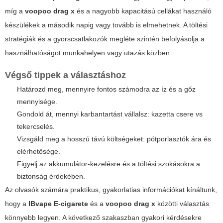
míg a
voopoo drag x
és a nagyobb kapacitású cellákat használó
készülékek a második napig vagy tovább is elmehetnek. A töltési
stratégiák és a gyorscsatlakozók megléte szintén befolyásolja a
használhatóságot munkahelyen vagy utazás közben.
Végső tippek a választáshoz
Határozd meg, mennyire fontos számodra az íz és a gőz
mennyisége.
Gondold át, mennyi karbantartást vállalsz: kazetta csere vs
tekercselés.
Vizsgáld meg a hosszú távú költségeket: pótporlasztók ára és
elérhetősége.
Figyelj az akkumulátor-kezelésre és a töltési szokásokra a
biztonság érdekében.
Az olvasók számára praktikus, gyakorlatias információkat kínáltunk,
hogy a
IBvape E-cigarete
és a
voopoo drag x
közötti választás
könnyebb legyen. A következő szakaszban gyakori kérdésekre