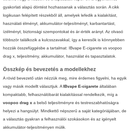
gyakorlati alapú döntést hozhassanak a választás során. A cikk
logikusan felépített részekből áll, amelyek lefedik a kialakítást,
használati élményt, akkumulátor-teljesítményt, karbantartást,
ízélményt, biztonsági szempontokat és ár-érték arányt. Az olvasó
többször találkozik a kulcsszavakkal, így a keresők is könnyebben
hozzák összefüggésbe a tartalmat:
IBvape E-cigarete
vs
voopoo
drag x
, teljesítmény, akkumulátor, használat és tapasztalatok.
Összkép és bevezetés a modellekhez
A rövid bevezető után nézzük meg, mire érdemes figyelni, ha egyik
vagy másik modellt választjuk. A
IBvape E-cigarete
általában
kompaktabb, felhasználóbarát kialakítással rendelkezik, míg a
voopoo drag x
a belső teljesítményre és testreszabhatóságra
helyezi a hangsúlyt. Mindkettő népszerű a saját kategóriájában, de
a választás gyakran a felhasználói szokásokon és az igényelt
akkumulátor-teljesítményen múlik.