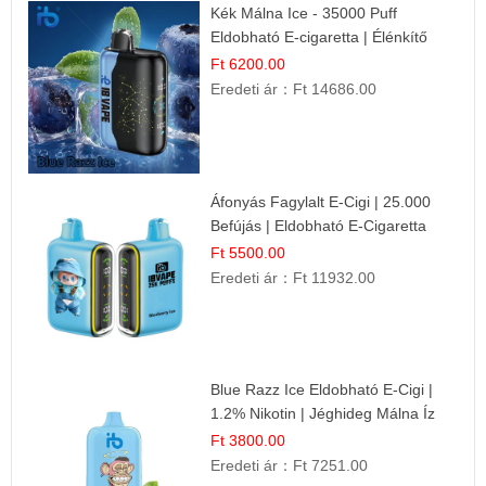
Kék Málna Ice - 35000 Puff
Eldobható E-cigaretta | Élénkítő
Gyümölcsös Frissesség!
Ft 6200.00
Eredeti ár：
Ft 14686.00
Áfonyás Fagylalt E-Cigi | 25.000
Befújás | Eldobható E-Cigaretta
Ft 5500.00
Eredeti ár：
Ft 11932.00
Blue Razz Ice Eldobható E-Cigi |
1.2% Nikotin | Jéghideg Málna Íz
Ft 3800.00
Eredeti ár：
Ft 7251.00