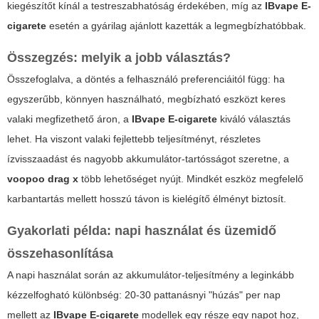
kiegészítőt kínál a testreszabhatóság érdekében, míg az
IBvape E-
cigarete
esetén a gyárilag ajánlott kazetták a legmegbízhatóbbak.
Összegzés: melyik a jobb választás?
Összefoglalva, a döntés a felhasználó preferenciáitól függ: ha
egyszerűbb, könnyen használható, megbízható eszközt keres
valaki megfizethető áron, a
IBvape E-cigarete
kiváló választás
lehet. Ha viszont valaki fejlettebb teljesítményt, részletes
ízvisszaadást és nagyobb akkumulátor-tartósságot szeretne, a
voopoo drag x
több lehetőséget nyújt. Mindkét eszköz megfelelő
karbantartás mellett hosszú távon is kielégítő élményt biztosít.
Gyakorlati példa: napi használat és üzemidő
összehasonlítása
A napi használat során az akkumulátor-teljesítmény a leginkább
kézzelfogható különbség: 20-30 pattanásnyi "húzás" per nap
mellett az
IBvape E-cigarete
modellek egy része egy napot hoz,