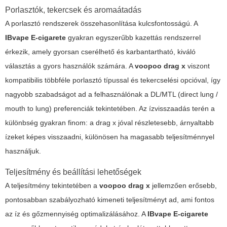
Porlasztók, tekercsek és aromaátadás
A porlasztó rendszerek összehasonlítása kulcsfontosságú. A
IBvape E-cigarete
gyakran egyszerűbb kazettás rendszerrel
érkezik, amely gyorsan cserélhető és karbantartható, kiváló
választás a gyors használók számára. A
voopoo drag x
viszont
kompatibilis többféle porlasztó típussal és tekercselési opcióval, így
nagyobb szabadságot ad a felhasználónak a DL/MTL (direct lung /
mouth to lung) preferenciák tekintetében. Az ízvisszaadás terén a
különbség gyakran finom: a drag x jóval részletesebb, árnyaltabb
ízeket képes visszaadni, különösen ha magasabb teljesítménnyel
használjuk.
Teljesítmény és beállítási lehetőségek
A teljesítmény tekintetében a
voopoo drag x
jellemzően erősebb,
pontosabban szabályozható kimeneti teljesítményt ad, ami fontos
az íz és gőzmennyiség optimalizálásához. A
IBvape E-cigarete