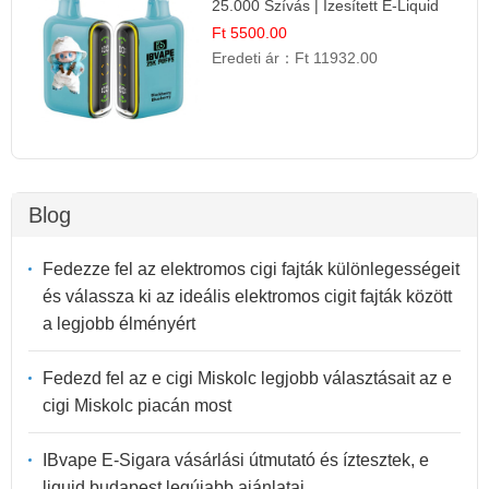
25.000 Szívás | Ízesített E-Liquid
Ft 5500.00
Eredeti ár：
Ft 11932.00
Blog
Fedezze fel az elektromos cigi fajták különlegességeit
és válassza ki az ideális elektromos cigit fajták között
a legjobb élményért
Fedezd fel az e cigi Miskolc legjobb választásait az e
cigi Miskolc piacán most
IBvape E-Sigara vásárlási útmutató és íztesztek, e
liquid budapest legújabb ajánlatai