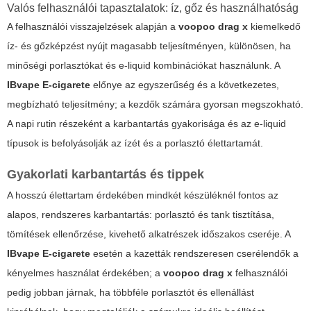
Valós felhasználói tapasztalatok: íz, gőz és használhatóság
A felhasználói visszajelzések alapján a
voopoo drag x
kiemelkedő
íz- és gőzképzést nyújt magasabb teljesítményen, különösen, ha
minőségi porlasztókat és e-liquid kombinációkat használunk. A
IBvape E-cigarete
előnye az egyszerűség és a következetes,
megbízható teljesítmény; a kezdők számára gyorsan megszokható.
A napi rutin részeként a karbantartás gyakorisága és az e-liquid
típusok is befolyásolják az ízét és a porlasztó élettartamát.
Gyakorlati karbantartás és tippek
A hosszú élettartam érdekében mindkét készüléknél fontos az
alapos, rendszeres karbantartás: porlasztó és tank tisztítása,
tömítések ellenőrzése, kivehető alkatrészek időszakos cseréje. A
IBvape E-cigarete
esetén a kazetták rendszeresen cserélendők a
kényelmes használat érdekében; a
voopoo drag x
felhasználói
pedig jobban járnak, ha többféle porlasztót és ellenállást