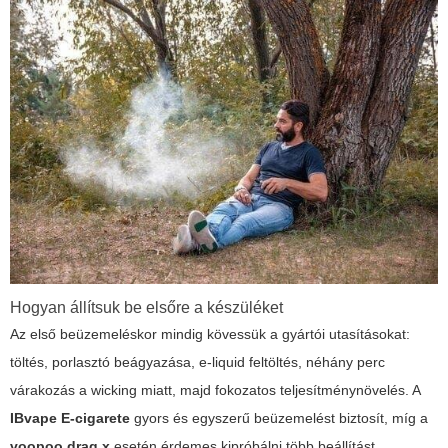
Hogyan állítsuk be elsőre a készüléket
Az első beüzemeléskor mindig kövessük a gyártói utasításokat:
töltés, porlasztó beágyazása, e-liquid feltöltés, néhány perc
várakozás a wicking miatt, majd fokozatos teljesítménynövelés. A
IBvape E-cigarete
gyors és egyszerű beüzemelést biztosít, míg a
voopoo drag x
esetén érdemes kipróbálni több beállítást