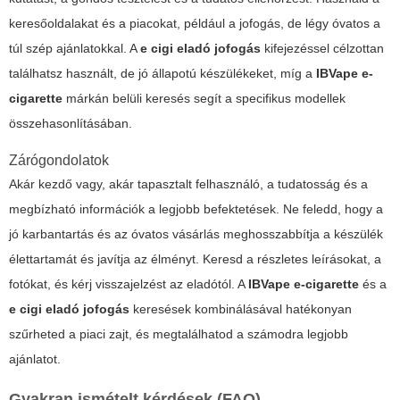
keresőoldalakat és a piacokat, például a
jofogás
, de légy óvatos a
túl szép ajánlatokkal. A
e cigi eladó jofogás
kifejezéssel célzottan
találhatsz használt, de jó állapotú készülékeket, míg a
IBVape e-
cigarette
márkán belüli keresés segít a specifikus modellek
összehasonlításában.
Zárógondolatok
Akár kezdő vagy, akár tapasztalt felhasználó, a tudatosság és a
megbízható információk a legjobb befektetések. Ne feledd, hogy a
jó karbantartás és az óvatos vásárlás meghosszabbítja a készülék
élettartamát és javítja az élményt. Keresd a részletes leírásokat, a
fotókat, és kérj visszajelzést az eladótól. A
IBVape e-cigarette
és a
e cigi eladó jofogás
keresések kombinálásával hatékonyan
szűrheted a piaci zajt, és megtalálhatod a számodra legjobb
ajánlatot.
Gyakran ismételt kérdések (FAQ)