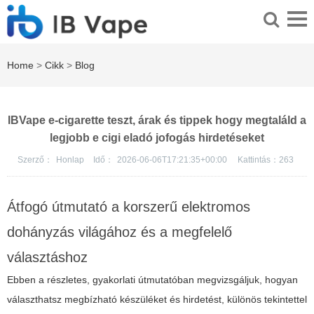
Home
>
Cikk
>
Blog
IBVape e-cigarette teszt, árak és tippek hogy megtaláld a
legjobb e cigi eladó jofogás hirdetéseket
Szerző：
Honlap
Idő：
2026-06-06T17:21:35+00:00
Kattintás：
263
Átfogó útmutató a korszerű elektromos
dohányzás világához és a megfelelő
választáshoz
Ebben a részletes, gyakorlati útmutatóban megvizsgáljuk, hogyan
választhatsz megbízható készüléket és hirdetést, különös tekintettel