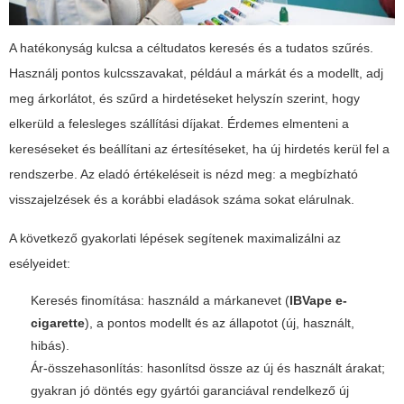
A hatékonyság kulcsa a céltudatos keresés és a tudatos szűrés.
Használj pontos kulcsszavakat, például a márkát és a modellt, adj
meg árkorlátot, és szűrd a hirdetéseket helyszín szerint, hogy
elkerüld a felesleges szállítási díjakat. Érdemes elmenteni a
kereséseket és beállítani az értesítéseket, ha új hirdetés kerül fel a
rendszerbe. Az eladó értékeléseit is nézd meg: a megbízható
visszajelzések és a korábbi eladások száma sokat elárulnak.
A következő gyakorlati lépések segítenek maximalizálni az
esélyeidet:
Keresés finomítása: használd a márkanevet (
IBVape e-
cigarette
), a pontos modellt és az állapotot (új, használt,
hibás).
Ár-összehasonlítás: hasonlítsd össze az új és használt árakat;
gyakran jó döntés egy gyártói garanciával rendelkező új