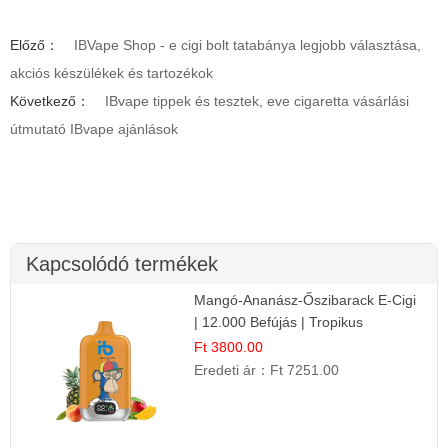
Előző：
IBVape Shop - e cigi bolt tatabánya legjobb választása,
akciós készülékek és tartozékok
Következő：
IBvape tippek és tesztek, eve cigaretta vásárlási
útmutató IBvape ajánlások
Kapcsolódó termékek
Mangó-Ananász-Őszibarack E-Cigi
| 12.000 Befújás | Tropikus
Gyümölcs Íz
Ft 3800.00
Eredeti ár：
Ft 7251.00