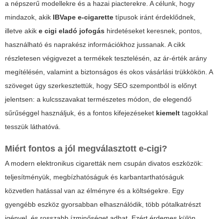
a népszerű modellekre és a hazai piacterekre. A célunk, hogy
mindazok, akik
IBVape e-cigarette
típusok iránt érdeklődnek,
illetve akik
e cigi eladó jofogás
hirdetéseket keresnek, pontos,
használható és naprakész információkhoz jussanak. A cikk
részletesen végigvezet a termékek tesztelésén, az ár-érték arány
megítélésén, valamint a biztonságos és okos vásárlási trükkökön. A
szöveget úgy szerkesztettük, hogy SEO szempontból is előnyt
jelentsen: a kulcsszavakat természetes módon, de elegendő
sűrűséggel használjuk, és a fontos kifejezéseket
kiemelt
tagokkal
tesszük láthatóvá.
Miért fontos a jól megválasztott e-cigi?
A modern elektronikus cigaretták nem csupán divatos eszközök:
teljesítményük, megbízhatóságuk és karbantarthatóságuk
közvetlen hatással van az élményre és a költségekre. Egy
gyengébb eszköz gyorsabban elhasználódik, több pótalkatrészt
igényel, és rosszabb ízminőséget adhat. Ezért érdemes külön