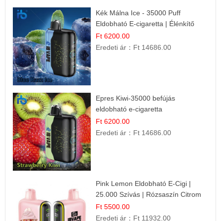
Kék Málna Ice - 35000 Puff
Eldobható E-cigaretta | Élénkítő
Gyümölcsös Frissesség!
Ft 6200.00
Eredeti ár：
Ft 14686.00
Epres Kiwi-35000 befújás
eldobható e-cigaretta
Ft 6200.00
Eredeti ár：
Ft 14686.00
Pink Lemon Eldobható E-Cigi |
25.000 Szívás | Rózsaszín Citrom
Íz
Ft 5500.00
Eredeti ár：
Ft 11932.00