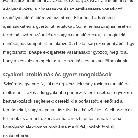
Fontos tisztában lenni az aktuális szabályozással: a nikotintartalmú
e-folyadékokra, a hirdetésekre és az értékesítésre vonatkozó
szabályok időről időre változhatnak. Ellenőrizd a hatósági
ajánlásokat és a gyártói útmutatókat. Soha ne használj ismeretlen
forrásból származó töltőket vagy akkumulátorokat; a megfelelő
minőség és kompatibilitás alapvető a biztonság szempontjából. Egy
megbízható
IBVape e-cigarette
vásárlásakor győződj meg róla,
hogy a készülék megfelel-e a nemzetközi és hazai előírásoknak.
Gyakori problémák és gyors megoldások
Szivárgás, gyenge íz, túl meleg készülék vagy rövid akkumulátor-
élettartam - ezek a leggyakoribb panaszok. Sok esetben egyszerű
beavatkozások segítenek: cseréld ki a porlasztót, ellenőrizd a
tömítéseket, vagy alaposan tisztítsd ki a készüléket. A felhasználói
fórumok és a márkaszervizek hasznos tippeket adnak, de ha
komolyabb elektromos probléma merül fel, inkább fordulj
szakemberhez.