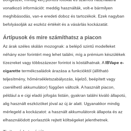
vonatkozó információt: meddig használták, volt-e bármilyen
meghibásodás, van-e eredeti doboz és tartozékok. Ezek nagyban
befolyásolják az eszköz értékét és a vásárlás kockázatát.
Ártípusok és mire számíthatsz a piacon
Az árak széles skálán mozognak: a belépő szintű modelleket
néhány ezer forintért meg lehet találni, míg a prémium készülékek
tízezreket vagy többszázezer forintot is kóstálhatnak. A
IBVape e-
cigarette
termékcsaládok árazása a funkcióktól (állítható
teljesítmény, hőmérsékletszabályozás, kijelző, beépített vagy
cserélhető akkumulátor) függően változik. A használt piacon,
például a
e cigi eladó jofogás
listáin, gyakran találni kiváló állapotú,
alig használt eszközöket jóval az új ár alatt. Ugyanakkor mindig
mérlegeld a kockázatot: a használt akkumulátorok állapota és az
elhasználódott porlasztók rejtett költségeket jelenthetnek.