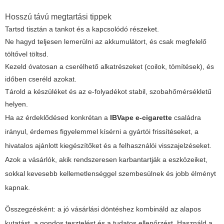
Hosszú távú megtartási tippek
Tartsd tisztán a tankot és a kapcsolódó részeket.
Ne hagyd teljesen lemerülni az akkumulátort, és csak megfelelő
töltővel töltsd.
Kezeld óvatosan a cserélhető alkatrészeket (coilok, tömítések), és
időben cseréld azokat.
Tárold a készüléket és az e-folyadékot stabil, szobahőmérsékletű
helyen.
Ha az érdeklődésed konkrétan a
IBVape e-cigarette
családra
irányul, érdemes figyelemmel kísérni a gyártói frissítéseket, a
hivatalos ajánlott kiegészítőket és a felhasználói visszajelzéseket.
Azok a vásárlók, akik rendszeresen karbantartják a eszközeiket,
sokkal kevesebb kellemetlenséggel szembesülnek és jobb élményt
kapnak.
Összegzésként: a jó vásárlási döntéshez kombináld az alapos
kutatást, a gondos tesztelést és a tudatos ellenőrzést. Használd a