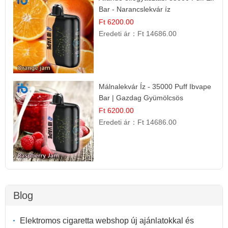
Bar - Narancslekvár íz
Ft 6200.00
Eredeti ár：
Ft 14686.00
Málnalekvár Íz - 35000 Puff Ibvape
Bar | Gazdag Gyümölcsös
Ízélmény!
Ft 6200.00
Eredeti ár：
Ft 14686.00
Blog
Elektromos cigaretta webshop új ajánlatokkal és