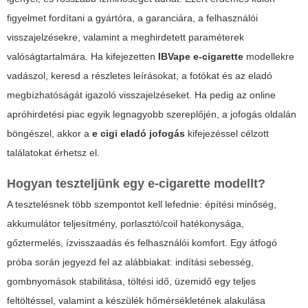
figyelmet fordítani a gyártóra, a garanciára, a felhasználói
visszajelzésekre, valamint a meghirdetett paraméterek
valóságtartalmára. Ha kifejezetten
IBVape e-cigarette
modellekre
vadászol, keresd a részletes leírásokat, a fotókat és az eladó
megbízhatóságát igazoló visszajelzéseket. Ha pedig az online
apróhirdetési piac egyik legnagyobb szereplőjén, a
jofogás
oldalán
böngészel, akkor a
e cigi eladó jofogás
kifejezéssel célzott
találatokat érhetsz el.
Hogyan teszteljünk egy e-cigarette modellt?
A tesztelésnek több szempontot kell lefednie: építési minőség,
akkumulátor teljesítmény, porlasztó/coil hatékonysága,
gőztermelés, ízvisszaadás és felhasználói komfort. Egy átfogó
próba során jegyezd fel az alábbiakat: indítási sebesség,
gombnyomások stabilitása, töltési idő, üzemidő egy teljes
feltöltéssel, valamint a készülék hőmérsékletének alakulása