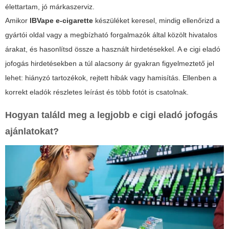
élettartam, jó márkaszerviz.
Amikor
IBVape e-cigarette
készüléket keresel, mindig ellenőrizd a
gyártói oldal vagy a megbízható forgalmazók által közölt hivatalos
árakat, és hasonlítsd össze a használt hirdetésekkel. A
e cigi eladó
jofogás
hirdetésekben a túl alacsony ár gyakran figyelmeztető jel
lehet: hiányzó tartozékok, rejtett hibák vagy hamisítás. Ellenben a
korrekt eladók részletes leírást és több fotót is csatolnak.
Hogyan találd meg a legjobb
e cigi eladó jofogás
ajánlatokat?