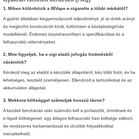
1. Miben különbözik a
IBVape e-cigarette
a többi márkától?
A gyártó általában kiegyensúlyozott teljesítményt, jó ár-érték arányt
és megbízhó konstrukciót kínál, különösen a középkategóriás
modelleknél. Érdemes összehasonlítani a specifikációkat és a
felhasználói véleményeket.
2. Mire figyeljek, ha
e cigi eladó jofogás
hirdetésből
vásárolok?
Kérdezd meg az eladót a készülék állapotáról, kérj több fotót, és ha
lehetséges, teszteld személyesen. Ellenőrizd a tartozékokat és az
akkumulátor állapotát.
3. Mekkora költséggel számoljak hosszú távon?
A kezdeti beruházás után számolni kell a porlasztók, tömítések és
e-liquid költségeivel; egy átlagos felhasználó havi költsége változó,
de rendszeres karbantartással és olcsóbb folyadékokkal
mérsékelhető.