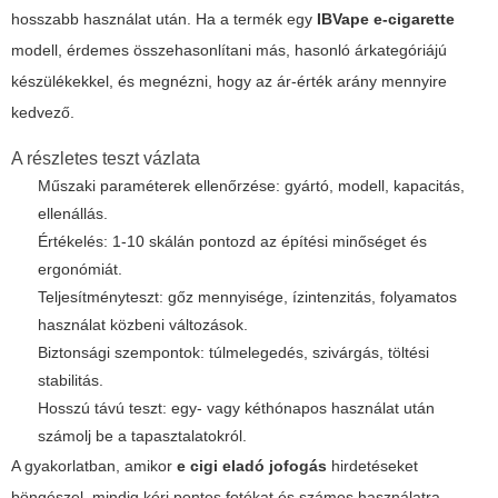
hosszabb használat után. Ha a termék egy
IBVape e-cigarette
modell, érdemes összehasonlítani más, hasonló árkategóriájú
készülékekkel, és megnézni, hogy az ár-érték arány mennyire
kedvező.
A részletes teszt vázlata
Műszaki paraméterek ellenőrzése: gyártó, modell, kapacitás,
ellenállás.
Értékelés: 1-10 skálán pontozd az építési minőséget és
ergonómiát.
Teljesítményteszt: gőz mennyisége, ízintenzitás, folyamatos
használat közbeni változások.
Biztonsági szempontok: túlmelegedés, szivárgás, töltési
stabilitás.
Hosszú távú teszt: egy- vagy kéthónapos használat után
számolj be a tapasztalatokról.
A gyakorlatban, amikor
e cigi eladó jofogás
hirdetéseket
böngészel, mindig kérj pontos fotókat és számos használatra