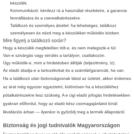
készülék.
Kommunikáció: kérdezz rá a használat részleteire, a garancia
fennállására és a cserealkatrészekre.
Találkozó és személyes átvétel: ha lehetséges, találkozz
személyesen és nézd meg a készüléket működés közben.
Mire figyelj a találkozó során?
Hogy a készülék megfelelően tölt-e, és nem melegszik-e túl.
Van-e szivárgás vagy sérülés a tartályon, csatlakozón.
Úgy működik-e, mint a hirdetésben állítják (teljesítmény, íz).
Az eladó átadja-e a tartozékokat és a számlát/garanciát, ha van.
Ha a találkozó után biztonságosnak látod az üzletet, akkor érdemes
az árat még egyszer egyeztetni, különösen ha a készülékhez
pótalkatrészekre lesz szükség. A
e cigi eladó jofogás
hirdetésekben
gyakran előfordul, hogy az eladó kész csomagajánlatot kínál
likvidációs árban — ilyenkor is győződj meg a termék állapotáról.
Biztonság és jogi tudnivalók Magyarországon