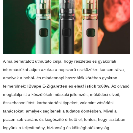
A ma bemutatott útmutató célja, hogy részletes és gyakorlati
információkat adjon azokra a népszerű eszközökre koncentrálva,
amelyek a hobbi- és mindennapi használók körében gyakran
felmerülnek:
IBvape E-Zigaretten
és
eleaf istick tc60w
. Az olvasó
megtalálja itt a készülékek műszaki jellemzőit, működési elveit,
összehasonlítást, karbantartási tippeket, valamint vásárlási
tanácsokat, amelyek segítenek a tudatos döntésben. Mivel a
piacon sok variáns és kiegészítő érhető el, fontos, hogy tisztában
legyünk a teljesítmény, biztonság és költséghatékonyság