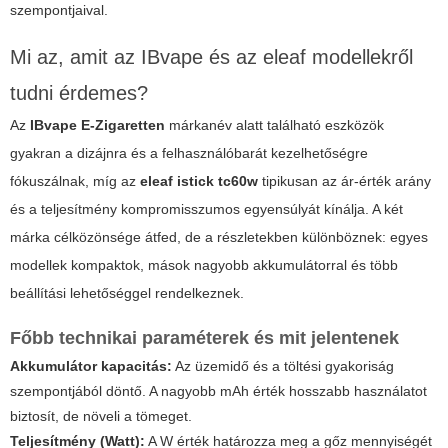
szempontjaival.
Mi az, amit az IBvape és az eleaf modellekről
tudni érdemes?
Az
IBvape E-Zigaretten
márkanév alatt található eszközök
gyakran a dizájnra és a felhasználóbarát kezelhetőségre
fókuszálnak, míg az
eleaf istick tc60w
tipikusan az ár-érték arány
és a teljesítmény kompromisszumos egyensúlyát kínálja. A két
márka célközönsége átfed, de a részletekben különböznek: egyes
modellek kompaktok, mások nagyobb akkumulátorral és több
beállítási lehetőséggel rendelkeznek.
Főbb technikai paraméterek és mit jelentenek
Akkumulátor kapacitás:
Az üzemidő és a töltési gyakoriság
szempontjából döntő. A nagyobb mAh érték hosszabb használatot
biztosít, de növeli a tömeget.
Teljesítmény (Watt):
A
W
érték határozza meg a gőz mennyiségét