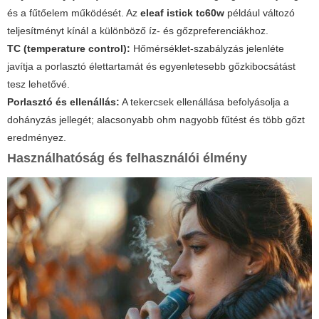
és a fűtőelem működését. Az
eleaf istick tc60w
például változó
teljesítményt kínál a különböző íz- és gőzpreferenciákhoz.
TC (temperature control):
Hőmérséklet-szabályzás jelenléte
javítja a porlasztó élettartamát és egyenletesebb gőzkibocsátást
tesz lehetővé.
Porlasztó és ellenállás:
A tekercsek ellenállása befolyásolja a
dohányzás jellegét; alacsonyabb ohm nagyobb fűtést és több gőzt
eredményez.
Használhatóság és felhasználói élmény