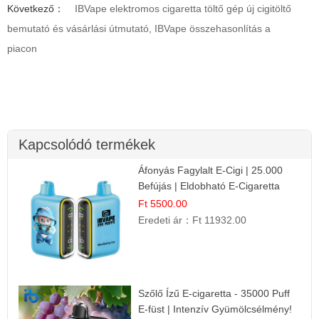
Következő：
IBVape elektromos cigaretta töltő gép új cigitöltő
bemutató és vásárlási útmutató, IBVape összehasonlítás a
piacon
Kapcsolódó termékek
Áfonyás Fagylalt E-Cigi | 25.000
Befújás | Eldobható E-Cigaretta
Ft 5500.00
Eredeti ár：
Ft 11932.00
Szőlő Ízű E-cigaretta - 35000 Puff
E-füst | Intenzív Gyümölcsélmény!