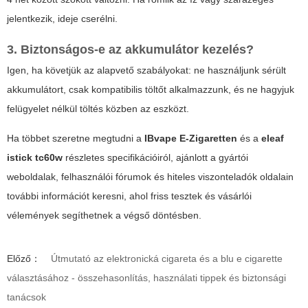
jelentkezik, ideje cserélni.
3. Biztonságos-e az akkumulátor kezelés?
Igen, ha követjük az alapvető szabályokat: ne használjunk sérült
akkumulátort, csak kompatibilis töltőt alkalmazzunk, és ne hagyjuk
felügyelet nélkül töltés közben az eszközt.
Ha többet szeretne megtudni a
IBvape E-Zigaretten
és a
eleaf
istick tc60w
részletes specifikációiról, ajánlott a gyártói
weboldalak, felhasználói fórumok és hiteles viszonteladók oldalain
további információt keresni, ahol friss tesztek és vásárlói
vélemények segíthetnek a végső döntésben.
Előző：
Útmutató az elektronická cigareta és a blu e cigarette
választásához - összehasonlítás, használati tippek és biztonsági
tanácsok