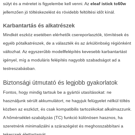
súlyt és a méretet is figyelembe kell venni. Az
eleaf istick tc60w
jellemzően jó töltéskezelést és rövidebb feltöltési időt kínál.
Karbantartás és alkatrészek
Mindkét eszköz esetében elérhetők csereporlasztók, tömítések és
egyéb pótalkatrészek, de a választék és az árkülönbség régiónként
változhat. Az egyszerűbb modellfelépítés kevesebb karbantartást
igényel, míg a moduláris felépítés nagyobb szabadságot ad a
testreszabásban.
Biztonsági útmutató és legjobb gyakorlatok
Fontos, hogy mindig tartsuk be a gyártói utasításokat: ne
használjunk sérült akkumulátort, ne hagyjuk felügyelet nélkül töltés
közben az eszközt, és csak kompatibilis tartozékokat alkalmazzunk.
A hőmérséklet-szabályzás (TC) funkció különösen hasznos, ha
szeretnénk minimalizálni a szárazégést és meghosszabbítani a
tekercsek élettartamát.