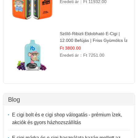
Eredeti ár：
Ft 11932.00
Szőlő-Ribizli Eldobható E-Cigi |
12.000 Befújás | Friss Gyümölcs Íz
Ft 3800.00
Eredeti ár：
Ft 7251.00
Blog
E cigi bolt és e cigi shop válogatás - prémium ízek,
akciók és gyors házhozszállítás
E cigi márka és e cigi használata kazán mellett az