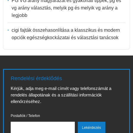
PG VG arány magyarázat és gyakorlati tippek, pg és
vg arány választás, melyik pg és melyik vg arány a
legjobb
cigi fajták összehasonlítása a klasszikus és modern
opciók egészségkockázatai és választási tanácsok
Rendelési érdeklődés
Kérjük, adja meg e-mail címét vagy telefonszámát a
rendelés állapotának és a szállítási információk
ellenőrzéséhez.
Postafiók / Telefon