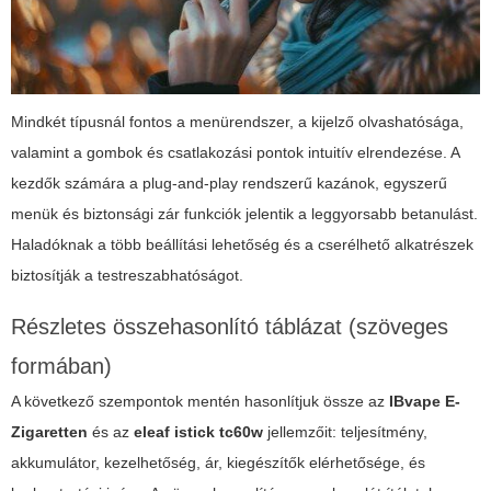
Mindkét típusnál fontos a menürendszer, a kijelző olvashatósága,
valamint a gombok és csatlakozási pontok intuitív elrendezése. A
kezdők számára a plug-and-play rendszerű kazánok, egyszerű
menük és biztonsági zár funkciók jelentik a leggyorsabb betanulást.
Haladóknak a több beállítási lehetőség és a cserélhető alkatrészek
biztosítják a testreszabhatóságot.
Részletes összehasonlító táblázat (szöveges
formában)
A következő szempontok mentén hasonlítjuk össze az
IBvape E-
Zigaretten
és az
eleaf istick tc60w
jellemzőit: teljesítmény,
akkumulátor, kezelhetőség, ár, kiegészítők elérhetősége, és