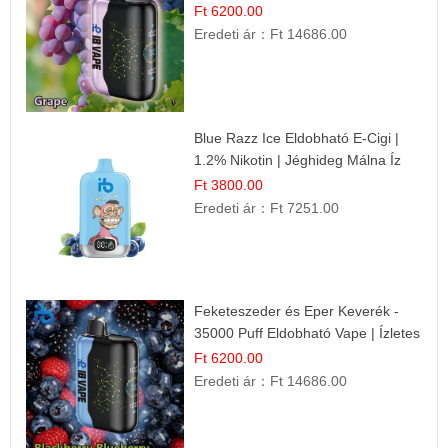
Ft 6200.00
Eredeti ár：
Ft 14686.00
Blue Razz Ice Eldobható E-Cigi |
1.2% Nikotin | Jéghideg Málna Íz
Ft 3800.00
Eredeti ár：
Ft 7251.00
Feketeszeder és Eper Keverék -
35000 Puff Eldobható Vape | Ízletes
Gyümölcsökombináció!
Ft 6200.00
Eredeti ár：
Ft 14686.00