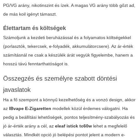
PG/VG arány, nikotinszint és ízek. A magas VG arány több gőzt ad,
de más koil igényt támaszt.
Élettartam és költségek
Számoljunk a kezdeti beruházással és a folyamatos költségekkel
(porlasztók, tekercsek, e-folyadék, akkumulátorcsere). Az ár-érték
számításnál ne csak a készülék árát vegyük figyelembe, hanem a
hosszú távú fenntarthatóságot is.
Összegzés és személyre szabott döntési
javaslatok
Ha a fő szempont a könnyű kezelhetőség és a vonzó design, akkor
az
IBvape E-Zigaretten
modellek közül érdemes válogatni. Ha
pedig a beállítási lehetőségek, pontos teljesítmény-szabályozás és
jó ár-érték arány a cél, az
eleaf istick tc60w
lehet a megfelelő
választás. Mindkét opció jó belépési pontot jelent a modern e-