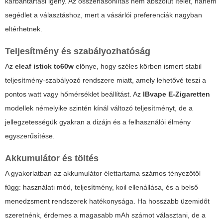
karbantartási igény. Az összehasonlítás nem abszolút ítélet, hanem
segédlet a választáshoz, mert a vásárlói preferenciák nagyban
eltérhetnek.
Teljesítmény és szabályozhatóság
Az
eleaf istick tc60w
előnye, hogy széles körben ismert stabil
teljesítmény-szabályozó rendszere miatt, amely lehetővé teszi a
pontos watt vagy hőmérséklet beállítást. Az
IBvape E-Zigaretten
modellek némelyike szintén kínál változó teljesítményt, de a
jellegzetességük gyakran a dizájn és a felhasználói élmény
egyszerűsítése.
Akkumulátor és töltés
A gyakorlatban az akkumulátor élettartama számos tényezőtől
függ: használati mód, teljesítmény, koil ellenállása, és a belső
menedzsment rendszerek hatékonysága. Ha hosszabb üzemidőt
szeretnénk, érdemes a magasabb mAh számot választani, de a