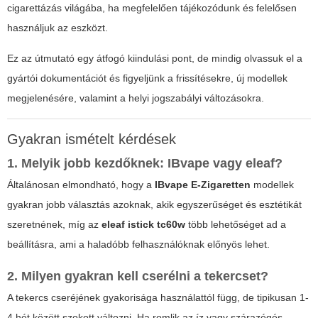
cigarettázás világába, ha megfelelően tájékozódunk és felelősen
használjuk az eszközt.
Ez az útmutató egy átfogó kiindulási pont, de mindig olvassuk el a
gyártói dokumentációt és figyeljünk a frissítésekre, új modellek
megjelenésére, valamint a helyi jogszabályi változásokra.
Gyakran ismételt kérdések
1. Melyik jobb kezdőknek: IBvape vagy eleaf?
Általánosan elmondható, hogy a
IBvape E-Zigaretten
modellek
gyakran jobb választás azoknak, akik egyszerűséget és esztétikát
szeretnének, míg az
eleaf istick tc60w
több lehetőséget ad a
beállításra, ami a haladóbb felhasználóknak előnyös lehet.
2. Milyen gyakran kell cserélni a tekercset?
A tekercs cseréjének gyakorisága használattól függ, de tipikusan 1-
4 hét között szokott változni. Ha romlik az íz vagy szárazégés