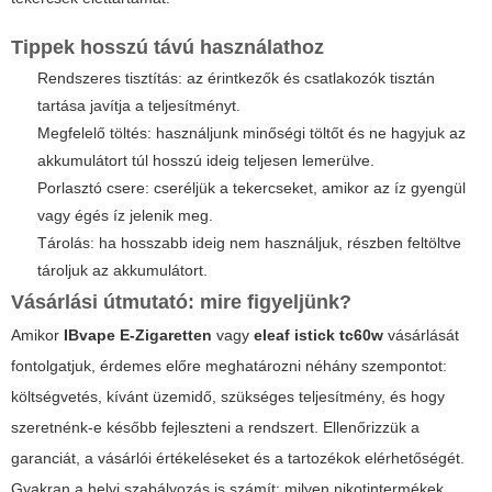
Tippek hosszú távú használathoz
Rendszeres tisztítás: az érintkezők és csatlakozók tisztán
tartása javítja a teljesítményt.
Megfelelő töltés: használjunk minőségi töltőt és ne hagyjuk az
akkumulátort túl hosszú ideig teljesen lemerülve.
Porlasztó csere: cseréljük a tekercseket, amikor az íz gyengül
vagy égés íz jelenik meg.
Tárolás: ha hosszabb ideig nem használjuk, részben feltöltve
tároljuk az akkumulátort.
Vásárlási útmutató: mire figyeljünk?
Amikor
IBvape E-Zigaretten
vagy
eleaf istick tc60w
vásárlását
fontolgatjuk, érdemes előre meghatározni néhány szempontot:
költségvetés, kívánt üzemidő, szükséges teljesítmény, és hogy
szeretnénk-e később fejleszteni a rendszert. Ellenőrizzük a
garanciát, a vásárlói értékeléseket és a tartozékok elérhetőségét.
Gyakran a helyi szabályozás is számít: milyen nikotintermékek