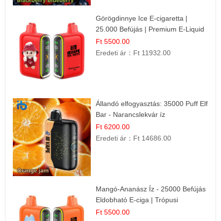
Görögdinnye Ice E-cigaretta |
25.000 Befújás | Premium E-Liquid
Ft 5500.00
Eredeti ár：
Ft 11932.00
Állandó elfogyasztás: 35000 Puff Elf
Bar - Narancslekvár íz
Ft 6200.00
Eredeti ár：
Ft 14686.00
Mangó-Ananász Íz - 25000 Befújás
Eldobható E-ciga | Trópusi
Gyümölcs Élmény!
Ft 5500.00