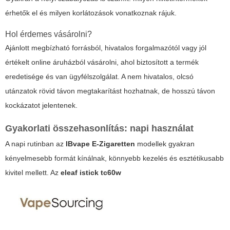
érhetők el és milyen korlátozások vonatkoznak rájuk.
Hol érdemes vásárolni?
Ajánlott megbízható forrásból, hivatalos forgalmazótól vagy jól
értékelt online áruházból vásárolni, ahol biztosított a termék
eredetisége és van ügyfélszolgálat. A nem hivatalos, olcsó
utánzatok rövid távon megtakarítást hozhatnak, de hosszú távon
kockázatot jelentenek.
Gyakorlati összehasonlítás: napi használat
A napi rutinban az
IBvape E-Zigaretten
modellek gyakran
kényelmesebb formát kínálnak, könnyebb kezelés és esztétikusabb
kivitel mellett. Az
eleaf istick tc60w