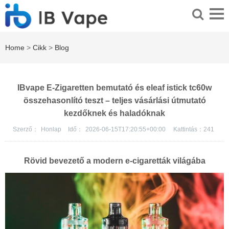
Home
>
Cikk
>
Blog
IBvape E-Zigaretten bemutató és eleaf istick tc60w
összehasonlító teszt – teljes vásárlási útmutató
kezdőknek és haladóknak
Szerző：
Honlap
Idő：
2026-06-15T17:20:55+00:00
Kattintás：
241
Rövid bevezető a modern e-cigaretták világába