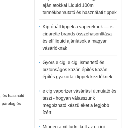
ajánlatokkal Liquid 100ml
termékbemutató és használati tippek
Kipróbált tippek a vapereknek — e-
cigarette brands összehasonlítása
és elf liquid ajánlások a magyar
vásárlóknak
Gyors e cigi e cigi ismertető és
biztonságos kazán építés kazán
építés gyakorlati tippek kezdőknek
e cig vaporizer vásárlási útmutató és
t, és használd
teszt - hogyan válasszunk
n párolog és
megbízható készüléket a legjobb
ízért
Minden amit tudni kell az e cigi