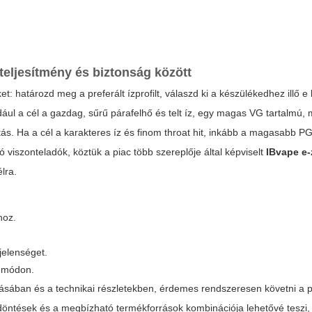
 teljesítmény és biztonság között
t: határozd meg a preferált ízprofilt, válaszd ki a készülékedhez illő
e 
dául a cél a gazdag, sűrű párafelhő és telt íz, egy magas VG tartalmú,
ztás. Ha a cél a karakteres íz és finom throat hit, inkább a magasabb P
 viszonteladók, köztük a piac több szereplője által képviselt
IBvape e-
lra.
hoz.
 jelenséget.
s módon.
lásában és a technikai részletekben, érdemes rendszeresen követni a p
s döntések és a megbízható termékforrások kombinációja lehetővé teszi,