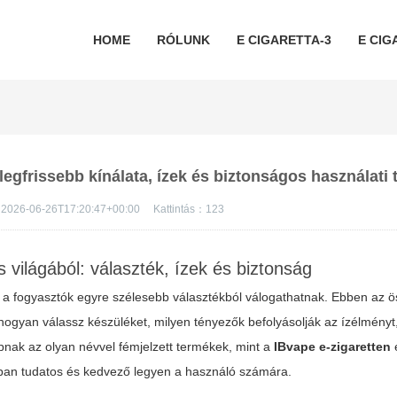
HOME
RÓLUNK
E CIGARETTA-3
E CIG
legfrissebb kínálata, ízek és biztonságos használati 
2026-06-26T17:20:47+00:00
Kattintás：
123
 világából: választék, ízek és biztonság
s a fogyasztók egyre szélesebb választékból válogathatnak. Ebben az 
 hogyan válassz készüléket, milyen tényezők befolyásolják az ízélményt
pnak az olyan névvel fémjelzett termékek, mint a
IBvape e-zigaretten
óban tudatos és kedvező legyen a használó számára.