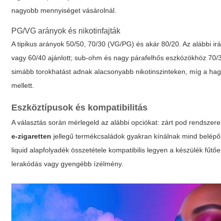
nagyobb mennyiséget vásárolnál.
PG/VG arányok és nikotinfajták
A tipikus arányok 50/50, 70/30 (VG/PG) és akár 80/20. Az alábbi i
vagy 60/40 ajánlott; sub-ohm és nagy párafelhős eszközökhöz 70/30
simább torokhatást adnak alacsonyabb nikotinszinteken, míg a h
mellett.
Eszköztípusok és kompatibilitás
A választás során mérlegeld az alábbi opciókat: zárt pod rendszer
e-zigaretten
jellegű termékcsaládok gyakran kínálnak mind belépő
liquid alapfolyadék
összetétele kompatibilis legyen a készülék fűtőel
lerakódás vagy gyengébb ízélmény.