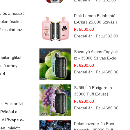
Eredeti ár：
Ft 7251.00
e és a hosszú
Pink Lemon Eldobható
jelentéseket
E-Cigi | 25.000 Szívás |
Rózsaszín Citrom Íz
Ft 5500.00
ékcsaládhoz
Eredeti ár：
Ft 11932.00
Savanyú Almás Fagylalt
pilén-glikol
Íz - 35000 Szívás E-cigi
Ft 6200.00
lelő arány
Eredeti ár：
Ft 14686.00
uid
Szőlő Ízű E-cigaretta -
35000 Puff E-füst |
Intenzív
Ft 6200.00
k. Amikor ízt
Gyümölcsélmény!
Eredeti ár：
Ft 14686.00
 Például a
. A
IBvape e-
Feketeszeder és Eper
ben, mielőtt