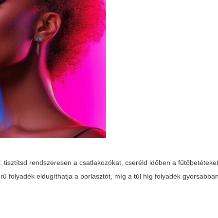
tisztítsd rendszeresen a csatlakozókat, cseréld időben a fűtőbetéteke
rű folyadék eldugíthatja a porlasztót, míg a túl híg folyadék gyorsabba