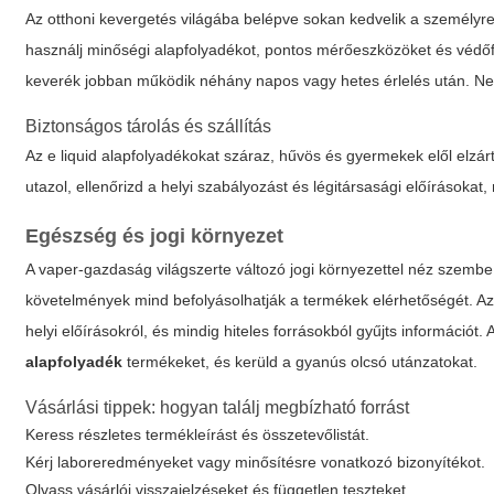
Az otthoni kevergetés világába belépve sokan kedvelik a személyre
használj minőségi alapfolyadékot, pontos mérőeszközöket és védőfel
keverék jobban működik néhány napos vagy hetes érlelés után. Ne f
Biztonságos tárolás és szállítás
Az
e liquid alapfolyadék
okat száraz, hűvös és gyermekek elől elzárt
utazol, ellenőrizd a helyi szabályozást és légitársasági előírásokat
Egészség és jogi környezet
A vaper-gazdaság világszerte változó jogi környezettel néz szembe:
követelmények mind befolyásolhatják a termékek elérhetőségét. Az
helyi előírásokról, és mindig hiteles forrásokból gyűjts információ
alapfolyadék
termékeket, és kerüld a gyanús olcsó utánzatokat.
Vásárlási tippek: hogyan találj megbízható forrást
Keress részletes termékleírást és összetevőlistát.
Kérj laboreredményeket vagy minősítésre vonatkozó bizonyítékot.
Olvass vásárlói visszajelzéseket és független teszteket.