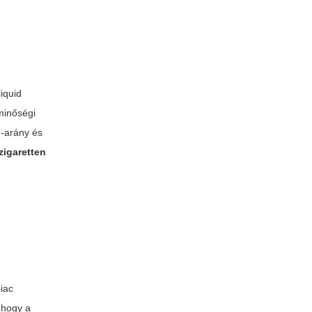
liquid
 minőségi
G-arány és
zigaretten
iac
 hogy a