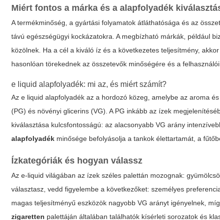
Miért fontos a márka és a alapfolyadék kiválaszt
A termékminőség, a gyártási folyamatok átláthatósága és az össze
távú egészségügyi kockázatokra. A megbízható márkák, például bizo
közölnek. Ha a cél a kiváló íz és a következetes teljesítmény, akk
hasonlóan törekednek az összetevők minőségére és a felhasználói 
e liquid alapfolyadék: mi az, és miért számít?
Az
e liquid alapfolyadék
az a hordozó közeg, amelybe az aroma és az 
(PG) és növényi glicerins (VG). A PG inkább az ízek megjelenítésé
kiválasztása kulcsfontosságú: az alacsonyabb VG arány intenzíveb
alapfolyadék
minősége befolyásolja a tankok élettartamát, a fűtőbe
Ízkategóriák és hogyan válassz
Az e-liquid világában az ízek széles palettán mozognak: gyümölcsös
választasz, vedd figyelembe a következőket: személyes preferencia (
magas teljesítményű eszközök nagyobb VG arányt igényelnek, mí
zigaretten
palettáján általában találhatók kísérleti sorozatok és kl