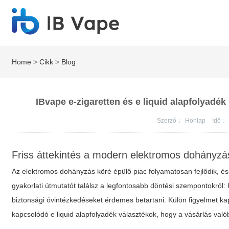
Home
>
Cikk
>
Blog
IBvape e-zigaretten és e liquid alapfolyadék 
Szerző：
Honlap
Idő：
Friss áttekintés a modern elektromos dohányzás
Az elektromos dohányzás köré épülő piac folyamatosan fejlődik, é
gyakorlati útmutatót találsz a legfontosabb döntési szempontokról:
biztonsági óvintézkedéseket érdemes betartani. Külön figyelmet ka
kapcsolódó
e liquid alapfolyadék
választékok, hogy a vásárlás val