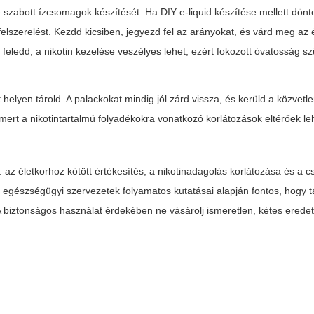
 szabott ízcsomagok készítését. Ha DIY e-liquid készítése mellett dönt
szerelést. Kezdd kicsiben, jegyezd fel az arányokat, és várd meg az é
eledd, a nikotin kezelése veszélyes lehet, ezért fokozott óvatosság s
 helyen tárold. A palackokat mindig jól zárd vissza, és kerüld a közvetl
, mert a nikotintartalmú folyadékokra vonatkozó korlátozások eltérőek le
 az életkorhoz kötött értékesítés, a nikotinadagolás korlátozása és a 
 egészségügyi szervezetek folyamatos kutatásai alapján fontos, hogy t
t. A biztonságos használat érdekében ne vásárolj ismeretlen, kétes erede