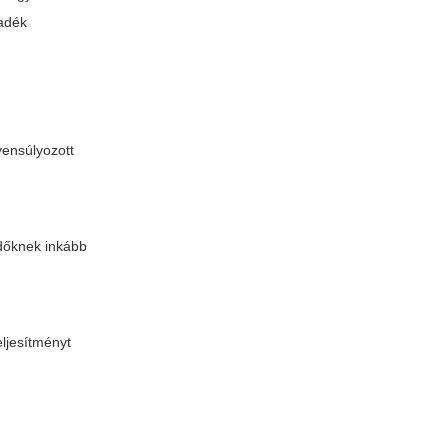
yadék
yensúlyozott
zdőknek inkább
eljesítményt