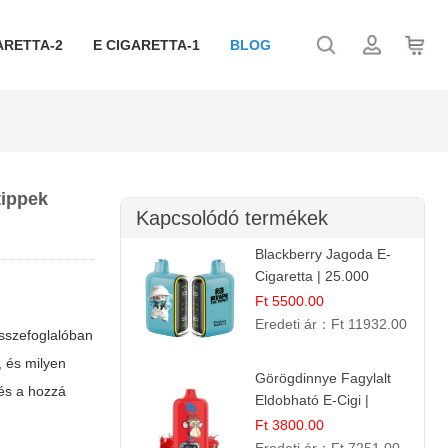
ARETTA-2
E CIGARETTA-1
BLOG
tippek
Kapcsolódó termékek
Blackberry Jagoda E-
Cigaretta | 25.000
Szívás | Ízesített E-
Ft 5500.00
Liquid
Eredeti ár：
Ft 11932.00
összefoglalóban
, és milyen
Görögdinnye Fagylalt
és a hozzá
Eldobható E-Cigi |
12.000 Szívás | Édes
Ft 3800.00
Vízidín Íz