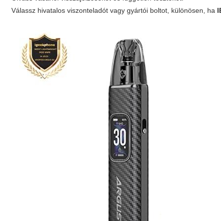
Válassz hivatalos viszonteladót vagy gyártói boltot, különösen, ha
I