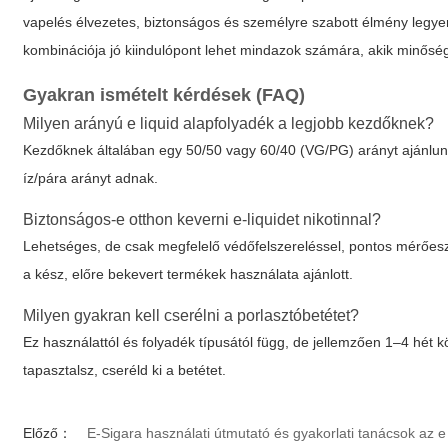
vapelés élvezetes, biztonságos és személyre szabott élmény legye
kombinációja jó kiindulópont lehet mindazok számára, akik minősé
Gyakran ismételt kérdések (FAQ)
Milyen arányú e liquid alapfolyadék a legjobb kezdőknek?
Kezdőknek általában egy 50/50 vagy 60/40 (VG/PG) arányt ajánlunk
íz/pára arányt adnak.
Biztonságos-e otthon keverni e-liquidet nikotinnal?
Lehetséges, de csak megfelelő védőfelszereléssel, pontos mérőeszk
a kész, előre bekevert termékek használata ajánlott.
Milyen gyakran kell cserélni a porlasztóbetétet?
Ez használattól és folyadék típusától függ, de jellemzően 1–4 hét k
tapasztalsz, cseréld ki a betétet.
Előző：
E-Sigara használati útmutató és gyakorlati tanácsok az e