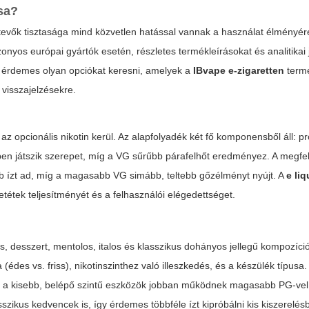
ása?
tevők tisztasága mind közvetlen hatással vannak a használat élményér
nyos európai gyártók esetén, részletes termékleírásokat és analitikai 
or érdemes olyan opciókat keresni, amelyek a
IBvape e-zigaretten
term
visszajelzésekre.
opcionális nikotin kerül. Az alapfolyadék két fő komponensből áll: pro
ben játszik szerepet, míg a VG sűrűbb párafelhőt eredményez. A megfe
b ízt ad, míg a magasabb VG simább, teltebb gőzélményt nyújt. A
e liq
tétek teljesítményét és a felhasználói elégedettséget.
, desszert, mentolos, italos és klasszikus dohányos jellegű kompozíció
édes vs. friss), nikotinszinthez való illeszkedés, és a készülék típusa.
g a kisebb, belépő szintű eszközök jobban működnek magasabb PG-vel
asszikus kedvencek is, így érdemes többféle ízt kipróbálni kis kiszerelés