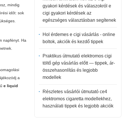
esz, mindig
gyakori kérdések és válaszokról e
cigi gyakori kérdések az
rési időt: sok
egészséges választásban segítenek
zükséges.
Hol érdemes e cigi vásárlás - online
en napfényt. Ha
boltok, akciók és kezdő tippek
hetnek.
Praktikus útmutató elektromos cigi
töltő gép vásárlás előtt — tippek, ár-
csomagolási
összehasonlítás és legjobb
modellek
ájékozódj a
tű
e liquid
Részletes vásárlói útmutató ce4
elektromos cigaretta modellekhez,
használati tippek és legjobb akciók