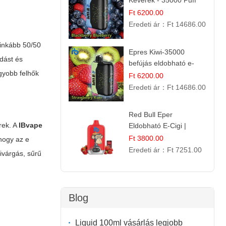
Keverék - 35000 Puff
Eldobható Vape | Ízletes
Ft 6200.00
Gyümölcsökombináció!
Eredeti ár：
Ft 14686.00
 inkább 50/50
Epres Kiwi-35000
ódást és
befújás eldobható e-
gyobb felhők
cigaretta
Ft 6200.00
Eredeti ár：
Ft 14686.00
Red Bull Eper
rek. A
IBvape
Eldobható E-Cigi |
Energiaital Íz | Készülék
Ft 3800.00
 hogy az
e
Használat
Eredeti ár：
Ft 7251.00
zivárgás, sűrű
Blog
Liquid 100ml vásárlás legjobb