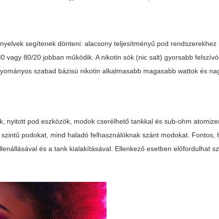
rányelvek segítenek dönteni: alacsony teljesítményű pod rendszerekhez
 vagy 80/20 jobban működik. A nikotin sók (nic salt) gyorsabb felszív
agyományos szabad bázisú nikotin alkalmasabb magasabb wattok és na
ek, nyitott pod eszközök, modok cserélhető tankkal és sub-ohm atomize
 szintű podokat, mind haladó felhasználóknak szánt modokat. Fontos,
lenállásával és a tank kialakításával. Ellenkező esetben előfordulhat s