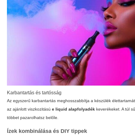
Karbantartás és tartósság
Az egyszerű karbantartás meghosszabbítja a készülék élettartamát: 
az ajánlott viszkozitású
e liquid alapfolyadék
keverékeket. A túl sű
többet pazarolhatsz belőle.
Ízek kombinálása és DIY tippek