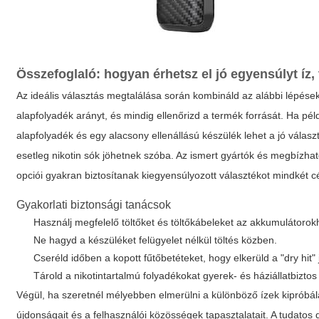
Összefoglaló: hogyan érhetsz el jó egyensúlyt íz,
Az ideális választás megtalálása során kombináld az alábbi lépéseke
alapfolyadék
arányt, és mindig ellenőrizd a termék forrását. Ha pél
alapfolyadék és egy alacsony ellenállású készülék lehet a jó válas
esetleg nikotin sók jöhetnek szóba. Az ismert gyártók és megbízható
opciói gyakran biztosítanak kiegyensúlyozott választékot mindkét cé
Gyakorlati biztonsági tanácsok
Használj megfelelő töltőket és töltőkábeleket az akkumulátorok
Ne hagyd a készüléket felügyelet nélkül töltés közben.
Cseréld időben a kopott fűtőbetéteket, hogy elkerüld a "dry hit"
Tárold a nikotintartalmú folyadékokat gyerek- és háziállatbizto
Végül, ha szeretnél mélyebben elmerülni a különböző ízek kipróbá
újdonságait és a felhasználói közösségek tapasztalatait. A tudato