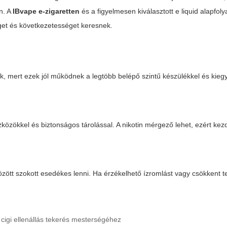
n. A
IBvape e-zigaretten
és a figyelmesen kiválasztott
e liquid alapfol
get és következetességet keresnek.
, mert ezek jól működnek a legtöbb belépő szintű készülékkel és kieg
özökkel és biztonságos tárolással. A nikotin mérgező lehet, ezért ke
özött szokott esedékes lenni. Ha érzékelhető ízromlást vagy csökkent t
 cigi ellenállás tekerés mesterségéhez