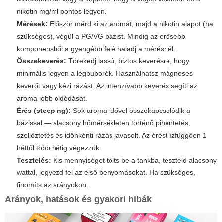
nikotin mg/ml pontos legyen.
Mérések:
Először mérd ki az aromát, majd a nikotin alapot (ha
szükséges), végül a PG/VG bázist. Mindig az erősebb
komponensből a gyengébb felé haladj a mérésnél.
Összekeverés:
Törekedj lassú, biztos keverésre, hogy
minimális legyen a légbuborék. Használhatsz mágneses
keverőt vagy kézi rázást. Az intenzívabb keverés segíti az
aroma jobb oldódását.
Érés (steeping):
Sok aroma idővel összekapcsolódik a
bázissal — alacsony hőmérsékleten történő pihentetés,
szellőztetés és időnkénti rázás javasolt. Az érést ízfüggően 1
héttől több hétig végezzük.
Tesztelés:
Kis mennyiséget tölts be a tankba, teszteld alacsony
wattal, jegyezd fel az első benyomásokat. Ha szükséges,
finomíts az arányokon.
Arányok, hatások és gyakori hibák