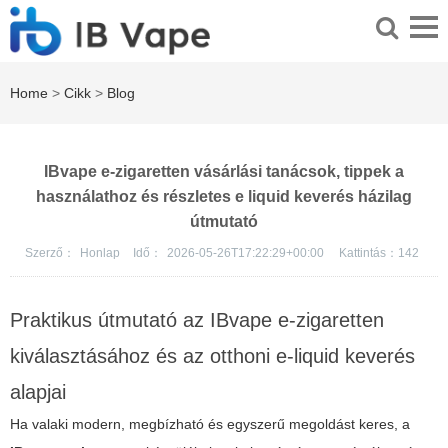
Home
>
Cikk
>
Blog
IBvape e-zigaretten vásárlási tanácsok, tippek a
használathoz és részletes e liquid keverés házilag
útmutató
Szerző：
Honlap
Idő：
2026-05-26T17:22:29+00:00
Kattintás：
142
Praktikus útmutató az IBvape e-zigaretten
kiválasztásához és az otthoni e-liquid keverés
alapjai
Ha valaki modern, megbízható és egyszerű megoldást keres, a