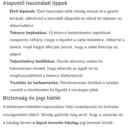
Alapvető használati tippek
Első lépések:
Első használat előtt mindig olvasd el a gyártó
leírását, ellenőrizd a készülék állapotát és töltsd fel teljesen az
akkumulátort.
Tekercs bejáratása:
Új tekercs beépítésekor pipettával
cseppents néhány csepp e-liquidet a vatta felületére, töltsd fel a
tankot, majd hagyd állni pár percet, hogy a vatta felszívja az
alapot.
Teljesítmény beállítása:
Kezdd alacsony wattal és
fokozatosan növeld, hogy elkerüld az égett ízt és
meghosszabbítsd a tekercs élettartamát.
Tisztítás és karbantartás:
Rendszeresen tisztítsd a tartályt,
cseréld a tömítéseket és figyeld a szivárgás jeleit.
Biztonság és jogi háttér
A dohánytermékekkel kapcsolatos helyi szabályozás és korhatár
országonként eltérő. Mindig győződj meg arról, hogy a vásárlás és
a házilag kevert
e liquid keverés házilag
jogi keretek között