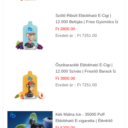
Szőlő-Ribizli Eldobható E-Cigi |
12.000 Befújás | Friss Gyümölcs Íz
Ft 3800.00
Eredeti ár：
Ft 7251.00
Őszibaracklé Eldobható E-Cigi |
12.000 Szívás | Frissítő Barack Íz
Ft 3800.00
Eredeti ár：
Ft 7251.00
Kék Málna Ice - 35000 Puff
Eldobható E-cigaretta | Élénkítő
Gyümölcsös Frissesség!
Ft 6200.00