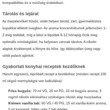
kompatibilitás és a minőség érdekében.
Tárolás és lejárat
Az összetevőket hűvös, sötét helyen tárold, zárt, gyermekbiztos
kupakkal ellátott üvegben. Az aroma koncentrátumok jellemzően 1-
2 évig stabilak, míg a kész e-liquidek 6-12 hónapig őrzik meg
optimális minőségüket, ha helyesen vannak tárolva. A nikotin
alapok érzékenyek a fényre és hőre, így átlátszatlan üveg vagy
sötét palack ajánlott.
Gyakorlati konyhai receptek kezdőknek
Három egyszerű, kipróbált recept a kezdéshez (minden recept 100
ml végső mennyiségre van kalkulálva):
Friss bogyós:
70 ml VG, 20 ml PG, 10 ml bogyós aroma, 3
mg/ml nikotin eléréséhez szükséges nikotin alap hozzáadva.
Krémes vanília tab:
60 VG / 40 PG, 15 ml vanília-krém aroma,
5 ml karamell, töltés után 2 hét érlelés.