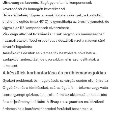
Ultrahangos keverés:
Segít gyorsítani a komponensek
keveredését és homogén keveréket ad.
Hő és sötétség:
Egyes aromák hőtől érzékenyek; a kontrollált,
enyhe melegítés (max 40°C) felgyorsíthatja az érési folyamatot, de
vigyázz az illó komponensek elvesztésére.
Víz- vagy alkohol hozzáadás:
Csak nagyon kis mennyiségben
használj etanolt (food-grade) vagy desztillált vizet a nagyon sűrű
keverék hígítására.
Adalékok:
Édesítők és krémesítők használata növelheti a
szubjektív ízintenzitást, de gyorsabban el is azonosíthatják a
tekercset.
A készülék karbantartása és problémamegoldás
Gyakori problémák és megoldások: szivárgás esetén ellenőrizd az
O-gyűrűket és a tömítéseket; száraz égett íz → tekercs vagy vatta
csere; gyenge gőzképzés → ellenőrizd az akkumulátor kapacitást
és a teljesítmény beállítást. A
IBvape e-zigaretten
eszközöknél
érdemes az alkatrészeket eredeti forrásból beszerezni a