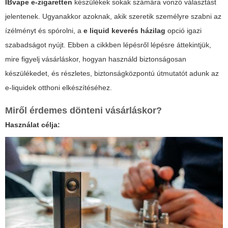
IBvape e-zigaretten
készülékek sokak számára vonzó választást
jelentenek. Ugyanakkor azoknak, akik szeretik személyre szabni az
ízélményt és spórolni, a
e liquid keverés házilag
opció igazi
szabadságot nyújt. Ebben a cikkben lépésről lépésre áttekintjük,
mire figyelj vásárláskor, hogyan használd biztonságosan
készülékedet, és részletes, biztonságközpontú útmutatót adunk az
e-liquidek otthoni elkészítéséhez.
Miről érdemes dönteni vásárláskor?
Használat célja: