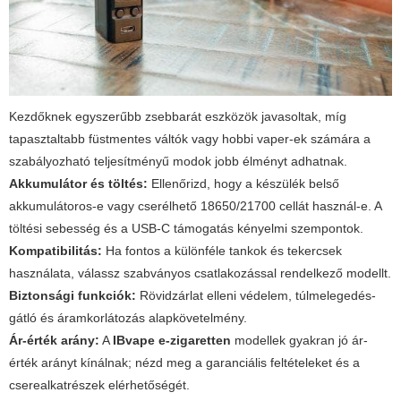
Kezdőknek egyszerűbb zsebbarát eszközök javasoltak, míg
tapasztaltabb füstmentes váltók vagy hobbi vaper-ek számára a
szabályozható teljesítményű modok jobb élményt adhatnak.
Akkumulátor és töltés:
Ellenőrizd, hogy a készülék belső
akkumulátoros-e vagy cserélhető 18650/21700 cellát használ-e. A
töltési sebesség és a USB-C támogatás kényelmi szempontok.
Kompatibilitás:
Ha fontos a különféle tankok és tekercsek
használata, válassz szabványos csatlakozással rendelkező modellt.
Biztonsági funkciók:
Rövidzárlat elleni védelem, túlmelegedés-
gátló és áramkorlátozás alapkövetelmény.
Ár-érték arány:
A
IBvape e-zigaretten
modellek gyakran jó ár-
érték arányt kínálnak; nézd meg a garanciális feltételeket és a
cserealkatrészek elérhetőségét.