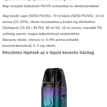
Alap receptek különböző PG/VG arányokkal és nikotinszintekkel:
Alap kezdő vape (50/50 PG/VG): 70 ml bázis (50/50 PG/VG), 10 ml
aroma (10–15%), nikotin hozzáadása a kívánt mg eléréséhez.
Gőzbajnok (70 VG / 30 PG): 80 ml VG, 10 ml aroma, maradék PG
szükség szerint, magas teljesítményű eszközökhöz.
Alacsony nikotin, intenzív íz: 5–8% aroma erősebb
koncentrátumoknál, 0–3 mg nikotin.
Részletes lépések az
e liquid keverés házilag