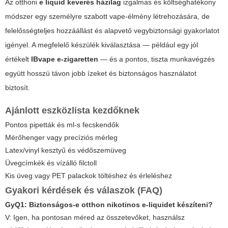
Az otthoni
e liquid keverés házilag
izgalmas és költséghatékony
módszer egy személyre szabott vape-élmény létrehozására, de
felelősségteljes hozzáállást és alapvető vegybiztonsági gyakorlatot
igényel. A megfelelő készülék kiválasztása — például egy jól
értékelt
IBvape e-zigaretten
— és a pontos, tiszta munkavégzés
együtt hosszú távon jobb ízeket és biztonságos használatot
biztosít.
Ajánlott eszközlista kezdőknek
Pontos pipetták és ml-s fecskendők
Mérőhenger vagy precíziós mérleg
Latex/vinyl kesztyű és védőszemüveg
Üvegcímkék és vízálló filctoll
Kis üveg vagy PET palackok töltéshez és érleléshez
Gyakori kérdések és válaszok (FAQ)
GyQ1: Biztonságos-e otthon nikotinos e-liquidet készíteni?
V:
Igen, ha pontosan méred az összetevőket, használsz