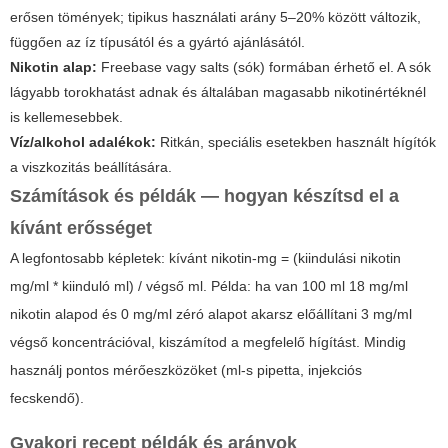
erősen tömények; tipikus használati arány 5–20% között változik,
függően az íz típusától és a gyártó ajánlásától.
Nikotin alap:
Freebase vagy salts (sók) formában érhető el. A sók
lágyabb torokhatást adnak és általában magasabb nikotinértéknél
is kellemesebbek.
Víz/alkohol adalékok:
Ritkán, speciális esetekben használt hígítók
a viszkozitás beállítására.
Számítások és példák — hogyan készítsd el a
kívánt erősséget
A legfontosabb képletek: kívánt nikotin-mg = (kiindulási nikotin
mg/ml * kiinduló ml) / végső ml. Példa: ha van 100 ml 18 mg/ml
nikotin alapod és 0 mg/ml zéró alapot akarsz előállítani 3 mg/ml
végső koncentrációval, kiszámítod a megfelelő hígítást. Mindig
használj pontos mérőeszközöket (ml-s pipetta, injekciós
fecskendő).
Gyakori recept példák és arányok