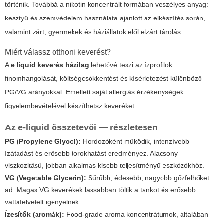
történik. Továbbá a nikotin koncentrált formában veszélyes anyag:
kesztyű és szemvédelem használata ajánlott az elkészítés során,
valamint zárt, gyermekek és háziállatok elől elzárt tárolás.
Miért válassz otthoni keverést?
A
e liquid keverés házilag
lehetővé teszi az ízprofilok
finomhangolását, költségcsökkentést és kísérletezést különböző
PG/VG arányokkal. Emellett saját allergiás érzékenységek
figyelembevételével készíthetsz keveréket.
Az e-liquid összetevői — részletesen
PG (Propylene Glycol):
Hordozóként működik, intenzívebb
ízátadást és erősebb torokhatást eredményez. Alacsony
viszkozitású, jobban alkalmas kisebb teljesítményű eszközökhöz.
VG (Vegetable Glycerin):
Sűrűbb, édesebb, nagyobb gőzfelhőket
ad. Magas VG keverékek lassabban töltik a tankot és erősebb
vattafelvételt igényelnek.
Ízesítők (aromák):
Food-grade aroma koncentrátumok, általában