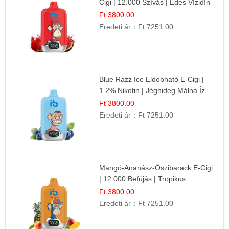
Cigi | 12.000 Szívás | Édes Vízidín
Íz
Ft 3800.00
Eredeti ár：
Ft 7251.00
Blue Razz Ice Eldobható E-Cigi |
1.2% Nikotin | Jéghideg Málna Íz
Ft 3800.00
Eredeti ár：
Ft 7251.00
Mangó-Ananász-Őszibarack E-Cigi
| 12.000 Befújás | Tropikus
Gyümölcs Íz
Ft 3800.00
Eredeti ár：
Ft 7251.00