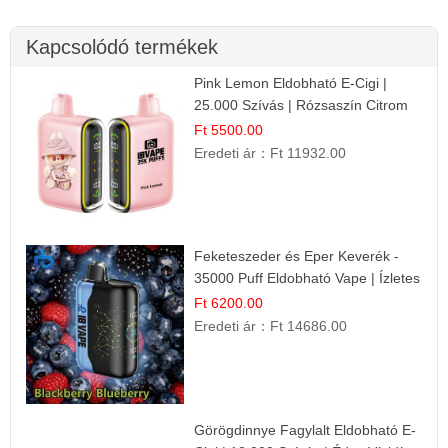
Kapcsolódó termékek
Pink Lemon Eldobható E-Cigi |
25.000 Szívás | Rózsaszín Citrom
Íz
Ft 5500.00
Eredeti ár：
Ft 11932.00
Feketeszeder és Eper Keverék -
35000 Puff Eldobható Vape | Ízletes
Gyümölcsökombináció!
Ft 6200.00
Eredeti ár：
Ft 14686.00
Görögdinnye Fagylalt Eldobható E-