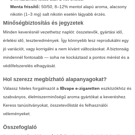
Menta frissítő:
50/50, 8–12% mentol alapú aroma, alacsony
nikotin (1–3 mg) salt nikotin esetén lágyabb érzés.
Minőségbiztosítás és jegyzetek
Minden keverésnél vezethetsz naplót: összetevők, gyártási idő,
érlelési idő, teszteredmények. Így könnyebb lesz reprodukálni egy
jó variációt, vagy korrigálni a nem kívánt változásokat. A biztonság
mindennél fontosabb — soha ne kockáztasd a pontos mérést és a
védőfelszerelés elhagyását.
Hol szerezz megbízható alapanyagokat?
Válassz hiteles forgalmazót a
IBvape e-zigaretten
eszközökhöz és
szabványos, élelmiszerminőségű aroma gyártókat a keveréshez.
Keress tanúsítványokat, összetevőlistát és felhasználói
véleményeket.
Összefoglaló