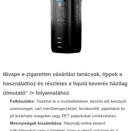
IBvape e-zigaretten vásárlási tanácsok, tippek a
használathoz és részletes e liquid keverés házilag
útmutató" />
folyamatához
Felkészülés:
Tisztítsd le a munkafelületet, készíts elő kesztyűt,
szemüveget, zárt mérőhenger(ek)et, fecskendőt, pipettákat és
jól lezárható üvegeket vagy PET palackokat címkézéshez.
Mennyiségek kiszámítása:
Használj online keverő
kalkulátorokat vagy a képletet, hogy a végső volumen és a