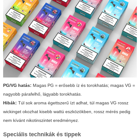
PG/VG hatás:
Magas PG = erősebb íz és torokhatás; magas VG =
nagyobb párafelhő, lágyabb torokhatás.
Hibák:
Túl sok aroma égettszerű ízt adhat, túl magas VG rossz
wickinget okozhat kisebb wattú eszközökben, rossz mérés pedig
nem kívánt nikotinszintet eredményez.
Speciális technikák és tippek