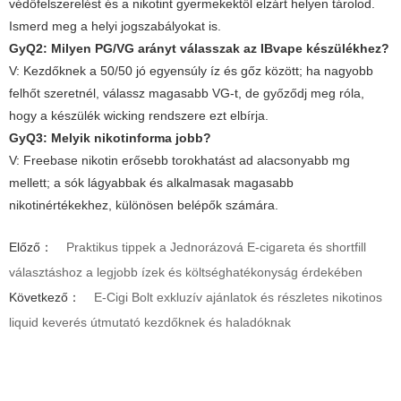
védőfelszerelést és a nikotint gyermekektől elzárt helyen tárolod.
Ismerd meg a helyi jogszabályokat is.
GyQ2: Milyen PG/VG arányt válasszak az IBvape készülékhez?
V:
Kezdőknek a 50/50 jó egyensúly íz és gőz között; ha nagyobb
felhőt szeretnél, válassz magasabb VG-t, de győződj meg róla,
hogy a készülék wicking rendszere ezt elbírja.
GyQ3: Melyik nikotinforma jobb?
V:
Freebase nikotin erősebb torokhatást ad alacsonyabb mg
mellett; a sók lágyabbak és alkalmasak magasabb
nikotinértékekhez, különösen belépők számára.
Előző：
Praktikus tippek a Jednorázová E-cigareta és shortfill
választáshoz a legjobb ízek és költséghatékonyság érdekében
Következő：
E-Cigi Bolt exkluzív ajánlatok és részletes nikotinos
liquid keverés útmutató kezdőknek és haladóknak