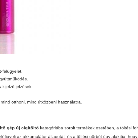
-felügyelet.
együttműködés.
kijelző jelzések.
ind otthoni, mind útközbeni használatra.
ltő gép új cigitöltő
kategóriába sorolt termékek esetében, a töltési fo
zérlőfigyeli az akkumulátor állapotát, és a töltési görbét úgy alakítja, hog