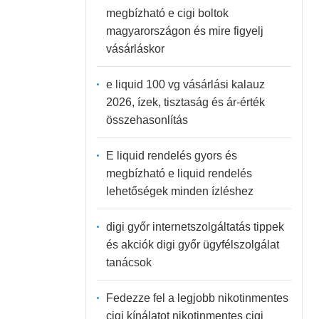
megbízható e cigi boltok
magyarországon és mire figyelj
vásárláskor
e liquid 100 vg vásárlási kalauz
2026, ízek, tisztaság és ár-érték
összehasonlítás
E liquid rendelés gyors és
megbízható e liquid rendelés
lehetőségek minden ízléshez
digi győr internetszolgáltatás tippek
és akciók digi győr ügyfélszolgálat
tanácsok
Fedezze fel a legjobb nikotinmentes
cigi kínálatot nikotinmentes cigi