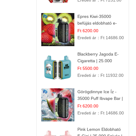
Eredeti ár：
Ft 7251.00
Epres Kiwi-35000
befújás eldobható e-
cigaretta
Ft 6200.00
Eredeti ár：
Ft 14686.00
Blackberry Jagoda E-
Cigaretta | 25.000
Szívás | Ízesített E-
Ft 5500.00
Liquid
Eredeti ár：
Ft 11932.00
Görögdinnye Ice Íz -
35000 Puff Ibvape Bar |
Frissítő Mentolos
Ft 6200.00
Élmény!
Eredeti ár：
Ft 14686.00
Pink Lemon Eldobható