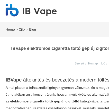
Home
>
Cikk
>
Blog
IBVape elektromos cigaretta töltő gép új cigit
Szerző：
Honlap
Idő：
IBVape
áttekintés és bevezetés a modern tölté
A mai piacon a felhasználói igények gyorsan változnak, és a mego
útmutatóban arra koncentrálunk, hogyan nyújt kivételes alternatívá
az
elektromos cigaretta töltő gép új cigitöltő
kategóriába tartozn
meghozatalában, részletes összehasonlításokkal, műszaki ismertető