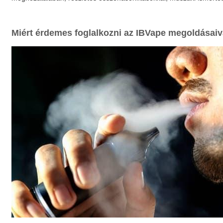
Miért érdemes foglalkozni az IBVape megoldásaiv