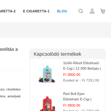
ARETTA-2
E CIGARETTA-1
BLOG
onlítás a
Kapcsolódó termékek
Szőlő-Ribizli Eldobható
E-Cigi | 12.000 Befújás |
Friss Gyümölcs Íz
Ft 3800.00
Eredeti ár：
Ft 7251.00
zú, részletes
Red Bull Eper
ekre, amelyek
Eldobható E-Cigi |
Energiaital Íz | Készülék
Ft 3800.00
Használat