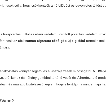
itmusok célja, hogy csökkentsék a hőfejlődést és egyenletes töltést bi
ekapcsolás, túltöltés elleni védelem, fordított polaritás védelem, rövid
 fontosak az
elektromos cigaretta töltő gép új cigitöltő
termékeknél,
zámára.
satlakoztatás könnyedségétől és a visszajelzések minőségétől. A
IBVap
 egyszerű ikonok és néhány gombbal történő vezérlés. A hordozható mode
ában, és masszív kivitelezésű legyen, hogy ellenálljon a mindennapi ha
IBVape?