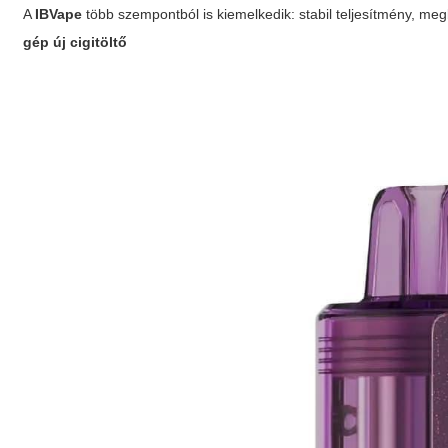
A
IBVape
több szempontból is kiemelkedik: stabil teljesítmény, me
gép új cigitöltő