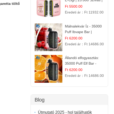
E-Cigi | 25.000 Szívás |
aretta töltő
Rózsaszín Citrom Íz
Ft 5500.00
Eredeti ár：
Ft 11932.00
Málnalekvár Íz - 35000
Puff Ibvape Bar |
Gazdag Gyümölcsös
Ft 6200.00
Ízélmény!
Eredeti ár：
Ft 14686.00
Állandó elfogyasztás:
35000 Puff Elf Bar -
Narancslekvár íz
Ft 6200.00
Eredeti ár：
Ft 14686.00
Blog
Útmutató 2025 - hol találhatók