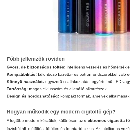
Főbb jellemzők röviden
Gyors, de biztonságos töltés:
intelligens vezérlés és hőmérséklet
Kompatibilitás:
különböző kazetta- és patronrendszerekkel való 
Könnyű használat:
egyszerű csatlakoztatás, egyértelmű LED vagy 
Tartósság:
magas ciklusszám és ellenálló alkatrészek.
Design és hordozhatóság:
kompakt formák, amelyek alkalmasak m
Hogyan működik egy modern cigitöltő gép?
A legtöbb modern készülék, különösen az
elektromos cigaretta tö
fázisból áll: előtöltés, főtöltés és fenntartó ciklus. Az intelligens ve