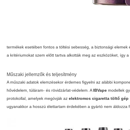
termékek esetében fontos a töltési sebesség, a biztonsági elemek é
a kritériumokat szem előtt tartva alkották meg az eszközöket, így
Műszaki jellemzők és teljesítmény
A műszaki adatok elemzésekor érdemes figyelni az alábbi komponense
hővédelem, túláram- és rövidzárlat-védelem. A
IBVape
modellek gya
protokollal, amelyek megóvják az
elektromos cigaretta töltő gép 
ugyanakkor a hosszú élettartam érdekében a gyártó nem áldozza fe