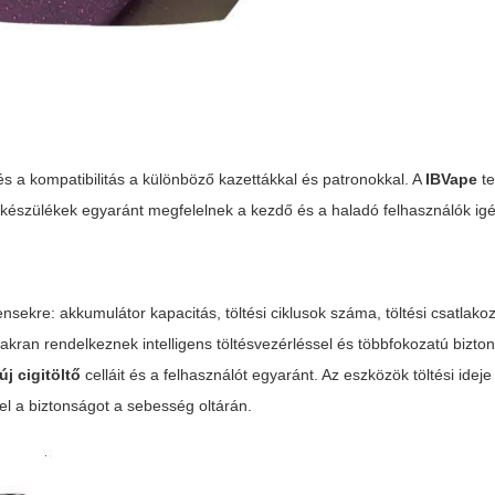
s a kompatibilitás a különböző kazettákkal és patronokkal. A
IBVape
te
 a készülékek egyaránt megfelelnek a kezdő és a haladó felhasználók ig
kre: akkumulátor kapacitás, töltési ciklusok száma, töltési csatlakoz
kran rendelkeznek intelligens töltésvezérléssel és többfokozatú bizto
új cigitöltő
celláit és a felhasználót egyaránt. Az eszközök töltési ideje 
l a biztonságot a sebesség oltárán.