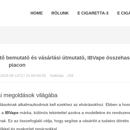
HOME
RÓLUNK
E CIGARETTA-3
E CIG
öltő bemutató és vásárlási útmutató, IBVape összehas
piacon
2026-06-14T17:24:49+00:00
Kattintás：
258
si megoldások világába
ldásoknak alkalmazkodniuk kell ezekhez az elvárásokhoz. Ebben a hoss
t a
IBVape
márka, különös tekintettel azokra a modellekre és rendszer
ak. Ez az összefoglaló célja, hogy segítse a vásárlót a tudatos döntés
kkel és gyakorlati tanácsokkal.