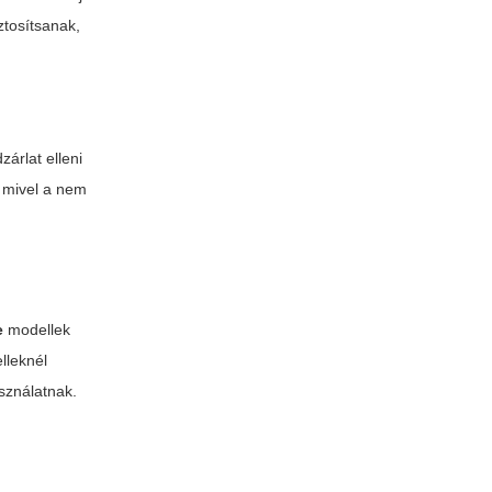
ztosítsanak,
zárlat elleni
 mivel a nem
e
modellek
lleknél
sználatnak.