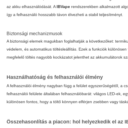
az akku elhasználódását. A
IBVape
rendszerekben alkalmazott algor
így a felhasználó hosszabb távon élvezheti a stabil teljesítményt.
Biztonsági mechanizmusok
A biztonsági elemek magukban foglalhatják a következőket: termikus l
védelem, és automatikus töltésleállítás. Ezek a funkciók különösen
megfelelő töltés nagyobb kockázatot jelenthet az akkumulátorok s
Használhatóság és felhasználói élmény
A felhasználói élmény nagyban függ a felület egyszerűségétől, a c
felhasználói felülete általában felhasználóbarát: világos LED-ek,
különösen fontos, hogy a töltő könnyen elférjen zsebben vagy tásk
Összehasonlítás a piacon: hol helyezkedik el az 