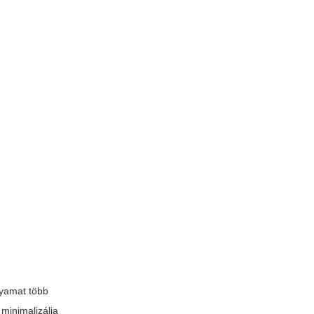
lyamat több
y minimalizálja