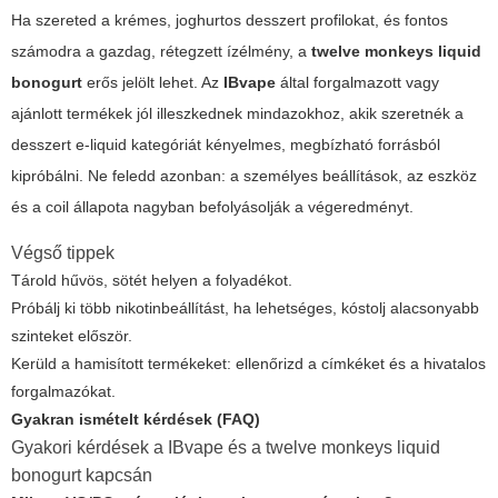
Ha szereted a krémes, joghurtos desszert profilokat, és fontos
számodra a gazdag, rétegzett ízélmény, a
twelve monkeys liquid
bonogurt
erős jelölt lehet. Az
IBvape
által forgalmazott vagy
ajánlott termékek jól illeszkednek mindazokhoz, akik szeretnék a
desszert e-liquid kategóriát kényelmes, megbízható forrásból
kipróbálni. Ne feledd azonban: a személyes beállítások, az eszköz
és a coil állapota nagyban befolyásolják a végeredményt.
Végső tippek
Tárold hűvös, sötét helyen a folyadékot.
Próbálj ki több nikotinbeállítást, ha lehetséges, kóstolj alacsonyabb
szinteket először.
Kerüld a hamisított termékeket: ellenőrizd a címkéket és a hivatalos
forgalmazókat.
Gyakran ismételt kérdések (FAQ)
Gyakori kérdések a
IBvape
és a
twelve monkeys liquid
bonogurt
kapcsán