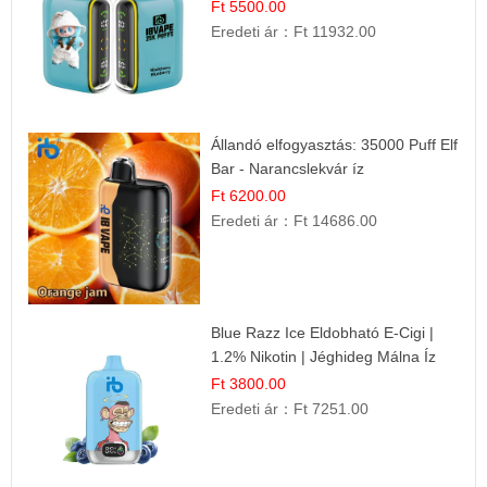
Ft 5500.00
Eredeti ár：
Ft 11932.00
Állandó elfogyasztás: 35000 Puff Elf
Bar - Narancslekvár íz
Ft 6200.00
Eredeti ár：
Ft 14686.00
Blue Razz Ice Eldobható E-Cigi |
1.2% Nikotin | Jéghideg Málna Íz
Ft 3800.00
Eredeti ár：
Ft 7251.00