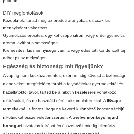
puffban.
DIY megfontolások
Kezdőknek: tartsd meg az eredeti arányokat, és csak kis
mennyiséget változtass.
Gyümölcsös erősítés: egy-két csepp citrom vagy erdei gyümölcs
aroma javíthat a savasságon.
Krémesítés: kis mennyiségű vanília vagy édesített kondenzált tej
adhat plusz mélységet.
Egészség és biztonság: mit figyeljünk?
A vaping nem kockázatmentes, ezért mindig kövesd a biztonsági
alapelveket: megfelelően tárold a folyadékokat gyermekektől és
háziállatoktól távol, tartsd be a nikotin kezelésére vonatkozó
előírásokat, és ne használd sérült akkumulátorokkal. A
IBvape
termékeknél is fontos, hogy ne keverd különböző koncentrációjú
nikotinokat össze véletlenszerűen. A
twelve monkeys liquid
bonogurt
hivatalos leírását és összetevőit mindig ellenőrizd