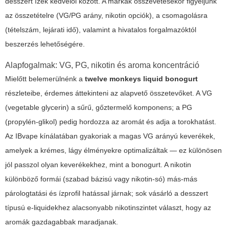
desszert ízek kedvelői között. A márkák összevetésekor figyeljünk
az összetételre (VG/PG arány, nikotin opciók), a csomagolásra
(tételszám, lejárati idő), valamint a hivatalos forgalmazóktól
beszerzés lehetőségére.
Alapfogalmak: VG, PG, nikotin és aroma koncentráció
Mielőtt belemerülnénk a
twelve monkeys liquid bonogurt
részleteibe, érdemes áttekinteni az alapvető összetevőket. A VG
(vegetable glycerin) a sűrű, gőztermelő komponens; a PG
(propylén-glikol) pedig hordozza az aromát és adja a torokhatást.
Az
IBvape
kínálatában gyakoriak a magas VG arányú keverékek,
amelyek a krémes, lágy élményekre optimalizáltak — ez különösen
jól passzol olyan keverékekhez, mint a bonogurt. A nikotin
különböző formái (szabad bázisú vagy nikotin-só) más-más
párologtatási és ízprofil hatással járnak; sok vásárló a desszert
típusú e-liquidekhez alacsonyabb nikotinszintet választ, hogy az
aromák gazdagabbak maradjanak.