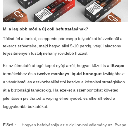
Mi a legjobb módja új coil befuttatásának?
Töltsd fel a tankot, cseppents pár csepp folyadékot közvetlenül a
tekercs szöveteire, majd hagyd állni 5-10 percig, végül alacsony
teljesítményen füstölj néhány rövidebb húzást.
Ez az útmutató átfogó képet nyújt arról, hogyan közelíts a
IBvape
termékekhez és a
twelve monkeys liquid bonogurt
ízvilágához:
a vásárlástól és eszközbeállítástól kezdve a kóstolási stratégiákon
át a biztonsági tanácsokig. Ha ezeket a szempontokat követed,
jelentősen javíthatod a vaping élményedet, és elkerülheted a
leggyakoribb buktatókat.
Előző：
Hogyan befolyásolja az e cigi orvosi vélemény az IBvape