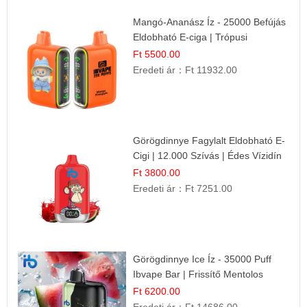
Mangó-Ananász Íz - 25000 Befújás
Eldobható E-ciga | Trópusi
Gyümölcs Élmény!
Ft 5500.00
Eredeti ár：
Ft 11932.00
Görögdinnye Fagylalt Eldobható E-
Cigi | 12.000 Szívás | Édes Vízidín
Íz
Ft 3800.00
Eredeti ár：
Ft 7251.00
Görögdinnye Ice Íz - 35000 Puff
Ibvape Bar | Frissítő Mentolos
Élmény!
Ft 6200.00