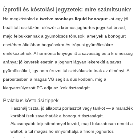
Ízprofil és kóstolási jegyzetek: mire számítsunk?
Ha megkóstolod a
twelve monkeys liquid bonogurt
-ot egy jól
beállított eszközön, először a krémes joghurtos jegyeket érzed,
majd felbukkannak a gyümölcsös tónusok, amelyek a bonogurt
esetében általában bogyósokra és trópusi gyümölcsökre
emlékeztetnek. A harmónia lényege itt a savasság és a krémesség
aránya: jó keverék esetén a joghurt lágyan lekerekíti a savas
gyümölcsöket, így nem érezni túl szétválasztottnak az élményt. A
párosításban a magas VG segít a dús ködben, míg a
kiegyensúlyozott PG adja az ízek tisztaságát.
Praktikus kóstolási tippek
Használj tiszta, jó állapotú porlasztót vagy tankot — a maradék
korábbi ízek zavarhatják a bonogurt tisztaságát.
Alacsonyabb teljesítménnyel kezdd, majd fokozatosan emeld a
wattot; a túl magas hő elnyomhatja a finom joghurtos