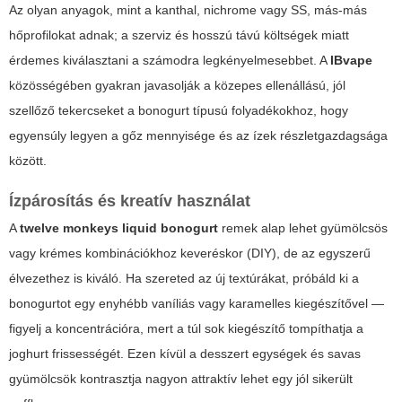
Az olyan anyagok, mint a kanthal, nichrome vagy SS, más-más
hőprofilokat adnak; a szerviz és hosszú távú költségek miatt
érdemes kiválasztani a számodra legkényelmesebbet. A
IBvape
közösségében gyakran javasolják a közepes ellenállású, jól
szellőző tekercseket a bonogurt típusú folyadékokhoz, hogy
egyensúly legyen a gőz mennyisége és az ízek részletgazdagsága
között.
Ízpárosítás és kreatív használat
A
twelve monkeys liquid bonogurt
remek alap lehet gyümölcsös
vagy krémes kombinációkhoz keveréskor (DIY), de az egyszerű
élvezethez is kiváló. Ha szereted az új textúrákat, próbáld ki a
bonogurtot egy enyhébb vaníliás vagy karamelles kiegészítővel —
figyelj a koncentrációra, mert a túl sok kiegészítő tompíthatja a
joghurt frissességét. Ezen kívül a desszert egységek és savas
gyümölcsök kontrasztja nagyon attraktív lehet egy jól sikerült