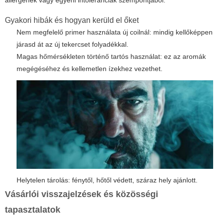
allergének vagy egyéni intoleranciák szempontjából.
Gyakori hibák és hogyan kerüld el őket
Nem megfelelő primer használata új coilnál: mindig kellőképpen
járasd át az új tekercset folyadékkal.
Magas hőmérsékleten történő tartós használat: ez az aromák
megégéséhez és kellemetlen ízekhez vezethet.
Helytelen tárolás: fénytől, hőtől védett, száraz hely ajánlott.
Vásárlói visszajelzések és közösségi
tapasztalatok