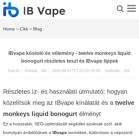
Home
>
Cikk
>
Blog
IBvape kóstoló és vélemény - twelve monkeys liquid
bonogurt részletes teszt és IBvape tippek
Szerző：
Honlap
Idő：
2026-06-07T17:20:53+00:00
Kattintás：
295
Részletes íz- és használati útmutató: hogyan
közelítsük meg az IBvape kínálatát és a
twelve
monkeys liquid bonogurt
élményt
Ez a hosszabb, SEO-optimalizált segédlet azoknak szól, akik
komolyan érdeklődnek a
IBvape
termékek, különösen a népszerű