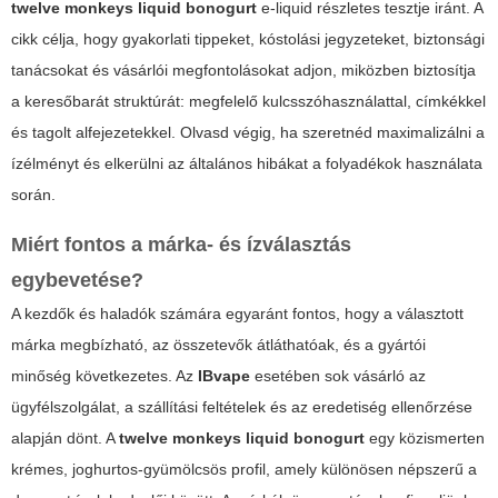
twelve monkeys liquid bonogurt
e-liquid részletes tesztje iránt. A
cikk célja, hogy gyakorlati tippeket, kóstolási jegyzeteket, biztonsági
tanácsokat és vásárlói megfontolásokat adjon, miközben biztosítja
a keresőbarát struktúrát: megfelelő kulcsszóhasználattal, címkékkel
és tagolt alfejezetekkel. Olvasd végig, ha szeretnéd maximalizálni a
ízélményt és elkerülni az általános hibákat a folyadékok használata
során.
Miért fontos a márka- és ízválasztás
egybevetése?
A kezdők és haladók számára egyaránt fontos, hogy a választott
márka megbízható, az összetevők átláthatóak, és a gyártói
minőség következetes. Az
IBvape
esetében sok vásárló az
ügyfélszolgálat, a szállítási feltételek és az eredetiség ellenőrzése
alapján dönt. A
twelve monkeys liquid bonogurt
egy közismerten
krémes, joghurtos-gyümölcsös profil, amely különösen népszerű a