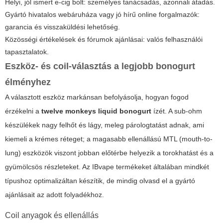
Helyi, jól ismert e-cig bolt: személyes tanácsadás, azonnali átadás.
Gyártó hivatalos webáruháza vagy jó hírű online forgalmazók:
garancia és visszaküldési lehetőség.
Közösségi értékelések és fórumok ajánlásai: valós felhasználói
tapasztalatok.
Eszköz- és coil-választás a legjobb bonogurt
élményhez
A választott eszköz markánsan befolyásolja, hogyan fogod
érzékelni a
twelve monkeys liquid bonogurt
ízét. A sub-ohm
készülékek nagy felhőt és lágy, meleg párologtatást adnak, ami
kiemeli a krémes réteget; a magasabb ellenállású MTL (mouth-to-
lung) eszközök viszont jobban előtérbe helyezik a torokhatást és a
gyümölcsös részleteket. Az
IBvape
termékeket általában mindkét
típushoz optimalizáltan készítik, de mindig olvasd el a gyártó
ajánlásait az adott folyadékhoz.
Coil anyagok és ellenállás