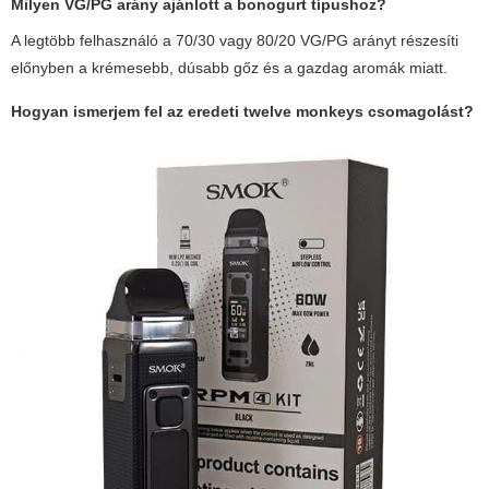
Milyen VG/PG arány ajánlott a bonogurt típushoz?
A legtöbb felhasználó a 70/30 vagy 80/20 VG/PG arányt részesíti
előnyben a krémesebb, dúsabb gőz és a gazdag aromák miatt.
Hogyan ismerjem fel az eredeti
twelve monkeys
csomagolást?