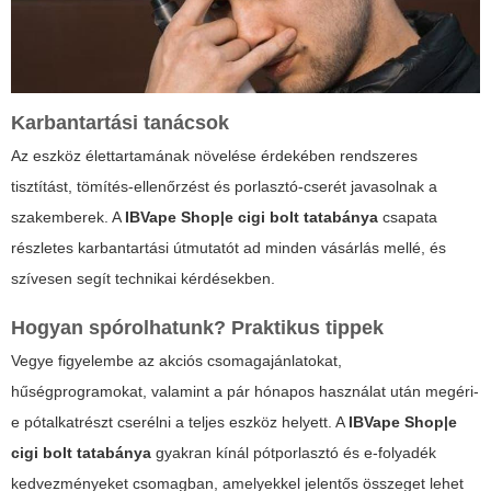
Karbantartási tanácsok
Az eszköz élettartamának növelése érdekében rendszeres
tisztítást, tömítés-ellenőrzést és porlasztó-cserét javasolnak a
szakemberek. A
IBVape Shop|e cigi bolt tatabánya
csapata
részletes karbantartási útmutatót ad minden vásárlás mellé, és
szívesen segít technikai kérdésekben.
Hogyan spórolhatunk? Praktikus tippek
Vegye figyelembe az akciós csomagajánlatokat,
hűségprogramokat, valamint a pár hónapos használat után megéri-
e pótalkatrészt cserélni a teljes eszköz helyett. A
IBVape Shop|e
cigi bolt tatabánya
gyakran kínál pótporlasztó és e-folyadék
kedvezményeket csomagban, amelyekkel jelentős összeget lehet