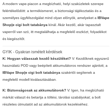
A modern vape-piacon a megbízható, helyi szaküzletek szerepe
felértékelődött: a termékismeret, a biztonsági tájékoztatás és a
személyes ügyfélszolgálat mind olyan előnyök, amelyeket a
IBVape
Shop|e cigi bolt tatabánya
kínál. Akár kezdő, akár tapasztalt
vaperről van szó, itt megtalálhatja a megfelelő eszközt, folyadékot
és kiegészítőt.
GYIK - Gyakran ismételt kérdések
K: Hogyan válasszak kezdő készüléket?
V: Kezdőknek egyszerű
használatú POD vagy beépített akkumulátoros rendszer ajánlott; a
IBVape Shop|e cigi bolt tatabánya
szakértői segítenek a
megfelelő modell kiválasztásában.
K: Biztonságosak az akkumulátorok?
V: Igen, ha megbízható
márkát választ és betartja a töltési, tárolási szabályokat; a bolt
részletes útmutatót ad az akkumulátorok kezeléséhez.