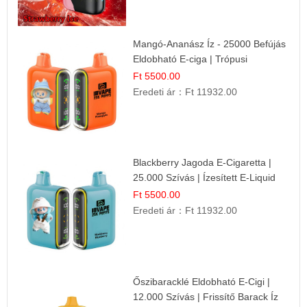
Mangó-Ananász Íz - 25000 Befújás
Eldobható E-ciga | Trópusi
Gyümölcs Élmény!
Ft 5500.00
Eredeti ár：
Ft 11932.00
Blackberry Jagoda E-Cigaretta |
25.000 Szívás | Ízesített E-Liquid
Ft 5500.00
Eredeti ár：
Ft 11932.00
Őszibaracklé Eldobható E-Cigi |
12.000 Szívás | Frissítő Barack Íz