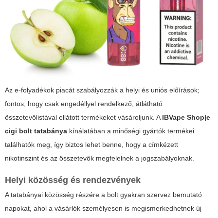
Az e-folyadékok piacát szabályozzák a helyi és uniós előírások;
fontos, hogy csak engedéllyel rendelkező, átlátható
összetevőlistával ellátott termékeket vásároljunk. A
IBVape Shop|e
cigi bolt tatabánya
kínálatában a minőségi gyártók termékei
találhatók meg, így biztos lehet benne, hogy a címkézett
nikotinszint és az összetevők megfelelnek a jogszabályoknak.
Helyi közösség és rendezvények
A tatabányai közösség részére a bolt gyakran szervez bemutató
napokat, ahol a vásárlók személyesen is megismerkedhetnek új