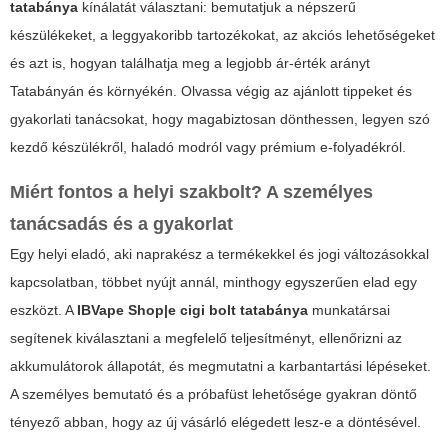
tatabánya
kínálatát választani: bemutatjuk a népszerű
készülékeket, a leggyakoribb tartozékokat, az akciós lehetőségeket
és azt is, hogyan találhatja meg a legjobb ár-érték arányt
Tatabányán és környékén. Olvassa végig az ajánlott tippeket és
gyakorlati tanácsokat, hogy magabiztosan dönthessen, legyen szó
kezdő készülékről, haladó modról vagy prémium e-folyadékról.
Miért fontos a helyi szakbolt? A személyes
tanácsadás és a gyakorlat
Egy helyi eladó, aki naprakész a termékekkel és jogi változásokkal
kapcsolatban, többet nyújt annál, minthogy egyszerűen elad egy
eszközt. A
IBVape Shop|e cigi bolt tatabánya
munkatársai
segítenek kiválasztani a megfelelő teljesítményt, ellenőrizni az
akkumulátorok állapotát, és megmutatni a karbantartási lépéseket.
A személyes bemutató és a próbafüst lehetősége gyakran döntő
tényező abban, hogy az új vásárló elégedett lesz-e a döntésével.