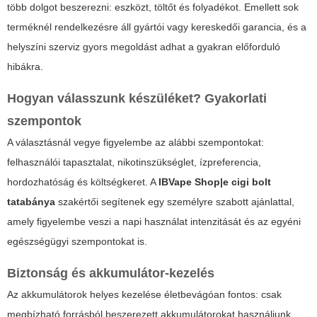
több dolgot beszerezni: eszközt, töltőt és folyadékot. Emellett sok
terméknél rendelkezésre áll gyártói vagy kereskedői garancia, és a
helyszíni szerviz gyors megoldást adhat a gyakran előforduló
hibákra.
Hogyan válasszunk készüléket? Gyakorlati
szempontok
A választásnál vegye figyelembe az alábbi szempontokat:
felhasználói tapasztalat, nikotinszükséglet, ízpreferencia,
hordozhatóság és költségkeret. A
IBVape Shop|e cigi bolt
tatabánya
szakértői segítenek egy személyre szabott ajánlattal,
amely figyelembe veszi a napi használat intenzitását és az egyéni
egészségügyi szempontokat is.
Biztonság és akkumulátor-kezelés
Az akkumulátorok helyes kezelése életbevágóan fontos: csak
megbízható forrásból beszerezett akkumulátorokat használjunk,