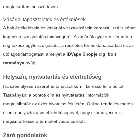
megtakarítani hosszú távon.
Vásárlói tapasztalatok és értékelések
A bolt értékelésein és vásárlói visszajelzésein keresztül reális képet
kapunk a szolgáltatás minőségéről. A vásárlók gyakran kiemelik a
segítőkész ügyfélszolgálatot, a részletes terméktanácsadást és az
utólagos támogatást, amelyet a
IBVape Shop|e cigi bolt
tatabánya
nyújt.
Helyszín, nyitvatartás és elérhetőség
Ha személyesen szeretne tanácsot kérni, keresse fel a boltot
Tatabányán: a pontos cím és nyitvatartási információk
megtalálhatók az üzlet hivatalos felületén. Online rendelés esetén
éljen a helyszíni átvétel lehetőségével, hogy személyesen is
megismerhesse a terméket vásárlás előtt.
Záró gondolatok