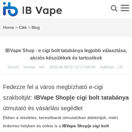
Home
>
Cikk
>
Blog
IBVape Shop - e cigi bolt tatabánya legjobb választása,
akciós készülékek és tartozékok
Szerző：
Honlap
Idő：
2026-06-06T17:22:17+00:00
Kattintás：
131
Fedezze fel a város megbízható e-cigi
szakboltját:
IBVape Shop|e cigi bolt tatabánya
útmutató és vásárlási segédlet
Ebben a részletes, keresőbarát útmutatóban áttekintjük, miért
érdemes helyben és online is a
IBVape Shop|e cigi bolt