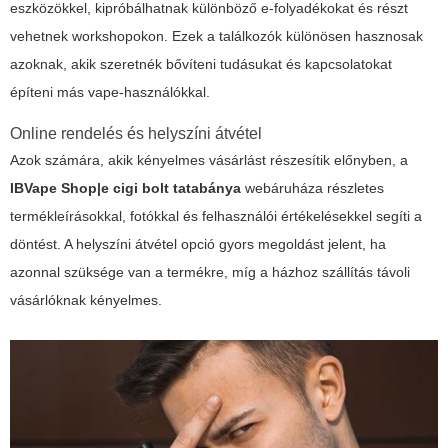
eszközökkel, kipróbálhatnak különböző e-folyadékokat és részt
vehetnek workshopokon. Ezek a találkozók különösen hasznosak
azoknak, akik szeretnék bővíteni tudásukat és kapcsolatokat
építeni más vape-használókkal.
Online rendelés és helyszíni átvétel
Azok számára, akik kényelmes vásárlást részesítik előnyben, a
IBVape Shop|e cigi bolt tatabánya
webáruháza részletes
termékleírásokkal, fotókkal és felhasználói értékelésekkel segíti a
döntést. A helyszíni átvétel opció gyors megoldást jelent, ha
azonnal szüksége van a termékre, míg a házhoz szállítás távoli
vásárlóknak kényelmes.