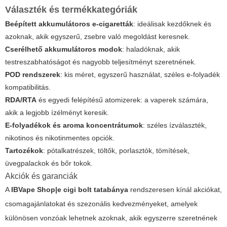
Választék és termékkategóriák
Beépített akkumulátoros e-cigaretták
: ideálisak kezdőknek és
azoknak, akik egyszerű, zsebre való megoldást keresnek.
Cserélhető akkumulátoros modok
: haladóknak, akik
testreszabhatóságot és nagyobb teljesítményt szeretnének.
POD rendszerek
: kis méret, egyszerű használat, széles e-folyadék
kompatibilitás.
RDA/RTA
és egyedi felépítésű atomizerek: a vaperek számára,
akik a legjobb ízélményt keresik.
E-folyadékok és aroma koncentrátumok
: széles ízválaszték,
nikotinos és nikotinmentes opciók.
Tartozékok
: pótalkatrészek, töltők, porlasztók, tömítések,
üvegpalackok és bőr tokok.
Akciók és garanciák
A
IBVape Shop|e cigi bolt tatabánya
rendszeresen kínál akciókat,
csomagajánlatokat és szezonális kedvezményeket, amelyek
különösen vonzóak lehetnek azoknak, akik egyszerre szeretnének