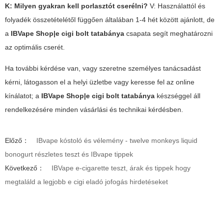
K: Milyen gyakran kell porlasztót cserélni?
V: Használattól és
folyadék összetételétől függően általában 1-4 hét között ajánlott, de
a
IBVape Shop
|e cigi bolt tatabánya
csapata segít meghatározni
az optimális cserét.
Ha további kérdése van, vagy szeretne személyes tanácsadást
kérni, látogasson el a helyi üzletbe vagy keresse fel az online
kínálatot; a
IBVape Shop
|e cigi bolt tatabánya
készséggel áll
rendelkezésére minden vásárlási és technikai kérdésben.
Előző：
IBvape kóstoló és vélemény - twelve monkeys liquid
bonogurt részletes teszt és IBvape tippek
Következő：
IBVape e-cigarette teszt, árak és tippek hogy
megtaláld a legjobb e cigi eladó jofogás hirdetéseket