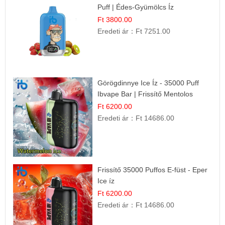
Puff | Édes-Gyümölcs Íz
Ft 3800.00
Eredeti ár：
Ft 7251.00
Görögdinnye Ice Íz - 35000 Puff
Ibvape Bar | Frissítő Mentolos
Élmény!
Ft 6200.00
Eredeti ár：
Ft 14686.00
Frissítő 35000 Puffos E-füst - Eper
Ice íz
Ft 6200.00
Eredeti ár：
Ft 14686.00