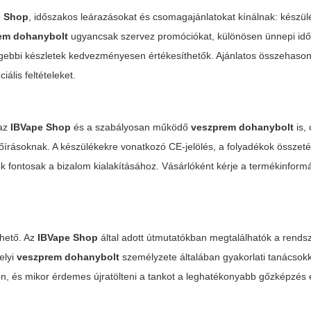
e Shop
, időszakos leárazásokat és csomagajánlatokat kínálnak: készül
em dohanybolt
ugyancsak szervez promóciókat, különösen ünnepi id
gebbi készletek kedvezményesen értékesíthetők. Ajánlatos összehasonl
iális feltételeket.
 az
IBVape Shop
és a szabályosan működő
veszprem dohanybolt
is,
írásoknak. A készülékekre vonatkozó CE-jelölés, a folyadékok összetét
ntosak a bizalom kialakításához. Vásárlóként kérje a termékinformá
lhető. Az
IBVape Shop
által adott útmutatókban megtalálhatók a rendsze
elyi
veszprem dohanybolt
személyzete általában gyakorlati tanácsokka
on, és mikor érdemes újratölteni a tankot a leghatékonyabb gőzképzés