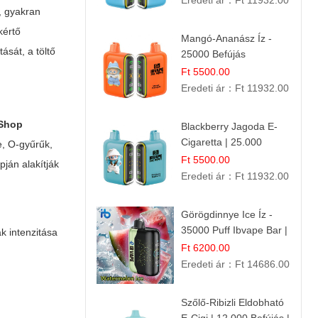
Eredeti ár：
Ft 11932.00
, gyakran
kértő
Mangó-Ananász Íz -
ását, a töltő
25000 Befújás
Eldobható E-ciga |
Ft 5500.00
Trópusi Gyümölcs
Eredeti ár：
Ft 11932.00
Élmény!
 Shop
Blackberry Jagoda E-
Cigaretta | 25.000
e, O-gyűrűk,
Szívás | Ízesített E-
Ft 5500.00
pján alakítják
Liquid
Eredeti ár：
Ft 11932.00
Görögdinnye Ice Íz -
35000 Puff Ibvape Bar |
k intenzitása
Frissítő Mentolos
Ft 6200.00
Élmény!
Eredeti ár：
Ft 14686.00
Szőlő-Ribizli Eldobható