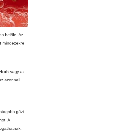
on belőle. Az
t
mindezekre
bolt
vagy az
az azonnali
astagabb gőzt
mot. A
logathatnak.