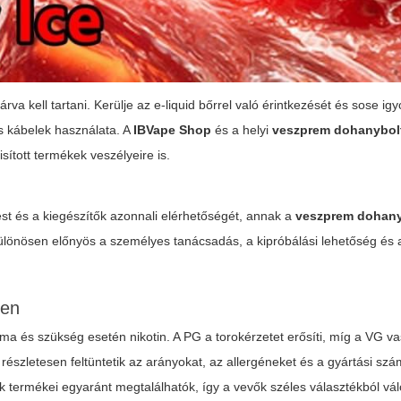
va kell tartani. Kerülje az e-liquid bőrrel való érintkezését és sose igy
és kábelek használata. A
IBVape Shop
és a helyi
veszprem dohanybol
sított termékek veszélyeire is.
ést és a kiegészítők azonnali elérhetőségét, annak a
veszprem dohany
különösen előnyös a személyes tanácsadás, a kipróbálási lehetőség és 
ben
aroma és szükség esetén nikotin. A PG a torokérzetet erősíti, míg a VG v
részletesen feltüntetik az arányokat, az allergéneket és a gyártási szá
k termékei egyaránt megtalálhatók, így a vevők széles választékból vá