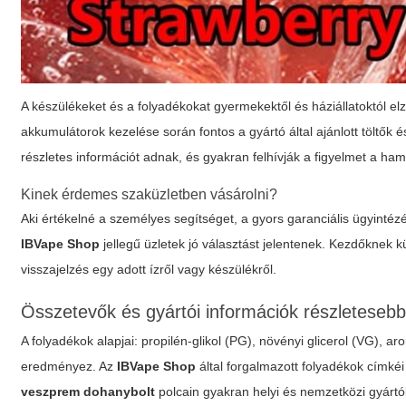
A készülékeket és a folyadékokat gyermekektől és háziállatoktól elzár
akkumulátorok kezelése során fontos a gyártó által ajánlott töltők 
részletes információt adnak, és gyakran felhívják a figyelmet a hami
Kinek érdemes szaküzletben vásárolni?
Aki értékelné a személyes segítséget, a gyors garanciális ügyintéz
IBVape Shop
jellegű üzletek jó választást jelentenek. Kezdőknek 
visszajelzés egy adott ízről vagy készülékről.
Összetevők és gyártói információk részleteseb
A folyadékok alapjai: propilén-glikol (PG), növényi glicerol (VG), 
eredményez. Az
IBVape Shop
által forgalmazott folyadékok címkéi 
veszprem dohanybolt
polcain gyakran helyi és nemzetközi gyártó