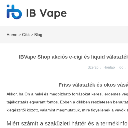
Home
>
Cikk
>
Blog
IBVape Shop akciós e-cigi és liquid választ
Szerző：
Honlap
Idő：
Friss választék és okos vásár
Akkor, ha Ön a helyi és megbízható forrásokat keresi, érdemes vég
tájékoztatás egyaránt fontos. Ebben a cikkben részletesen bemutat
kiegészítői között, valamint megmutatjuk, mire figyeljenek a vevők
Miért számít a szaküzleti háttér és a termékinf