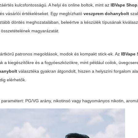
értés kulcsfontosságú. A helyi és online boltok, mint az
IBVape Shop
t és vásárlói értékeléseket. Egy megbízható
veszprem dohanybolt
sza
tább döntés meghozatalában, beleértve a készülék típusának kiválaszt
k összetételének magyarázatát.
zártkörű patronos megoldások
,
modok
és
kompakt stick-ek
. Az
IBVape
ak a kiegészítőkre és a fogyóeszközökre, mint például coilok, üvegcser
hanybolt
választéka gyakran átgondolt, hiszen a helyszíni forgalom ala
dig elérhetők.
b paramétert: PG/VG arány, nikotinsó vagy hagyományos nikotin, aromá