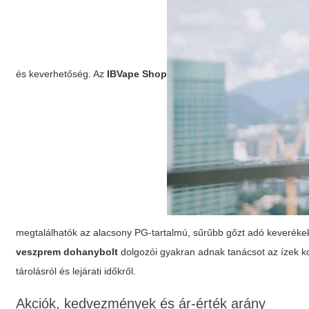
és keverhetőség. Az
IBVape Shop
megtalálhatók az alacsony PG-tartalmú, sűrűbb gőzt adó keverékek
veszprem dohanybolt
dolgozói gyakran adnak tanácsot az ízek ko
tárolásról és lejárati időkről.
Akciók, kedvezmények és ár-érték arány