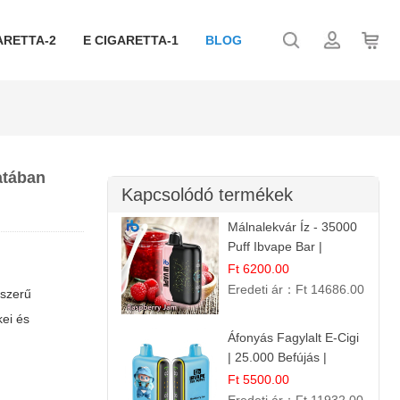
ARETTA-2
E CIGARETTA-1
BLOG
atában
Kapcsolódó termékek
Málnalekvár Íz - 35000
Puff Ibvape Bar |
Gazdag Gyümölcsös
Ft 6200.00
Ízélmény!
Eredeti ár：
Ft 14686.00
gszerű
ei és
Áfonyás Fagylalt E-Cigi
| 25.000 Befújás |
Eldobható E-Cigaretta
Ft 5500.00