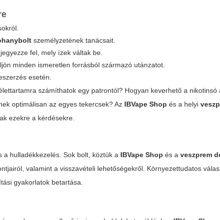
re
sokról.
ohanybolt
személyzetének tanácsait.
jegyezze fel, mely ízek váltak be.
üljön minden ismeretlen forrásból származó utánzatot.
eszerzés esetén.
 élettartamra számíthatok egy patrontól? Hogyan keverhető a nikotinsó
nek optimálisan az egyes tekercsek? Az
IBVape Shop
és a helyi
vesz
nak ezekre a kérdésekre.
a hulladékkezelés. Sok bolt, köztük a
IBVape Shop
és a
veszprem d
ntjairól, valamint a visszavételi lehetőségekről. Környezettudatos válas
tási gyakorlatok betartása.