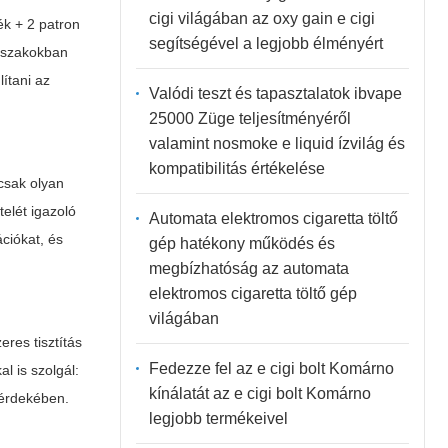
cigi világában az oxy gain e cigi
ék + 2 patron
segítségével a legjobb élményért
őszakokban
ítani az
Valódi teszt és tapasztalatok ibvape
25000 Züge teljesítményéről
valamint nosmoke e liquid ízvilág és
kompatibilitás értékelése
 csak olyan
elét igazoló
Automata elektromos cigaretta töltő
ciókat, és
gép hatékony működés és
megbízhatóság az automata
elektromos cigaretta töltő gép
világában
res tisztítás
Fedezze fel az e cigi bolt Komárno
l is szolgál:
kínálatát az e cigi bolt Komárno
 érdekében.
legjobb termékeivel