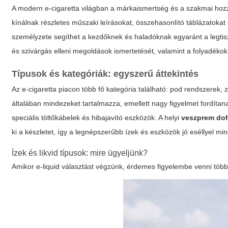
A modern e-cigaretta világban a márkaismertség és a szakmai hozzá
kínálnak részletes műszaki leírásokat, összehasonlító táblázatoka
személyzete segíthet a kezdőknek és haladóknak egyaránt a legtisz
és szivárgás elleni megoldások ismertetését, valamint a folyadéko
Típusok és kategóriák: egyszerű áttekintés
Az e-cigaretta piacon több fő kategória található:
pod rendszerek
,
általában mindezeket tartalmazza, emellett nagy figyelmet fordítan
speciális töltőkábelek és hibajavító eszközök. A helyi
veszprem do
ki a készletet, így a legnépszerűbb ízek és eszközök jó eséllyel min
Ízek és likvid típusok: mire ügyeljünk?
Amikor e-liquid választást végzünk, érdemes figyelembe venni töb