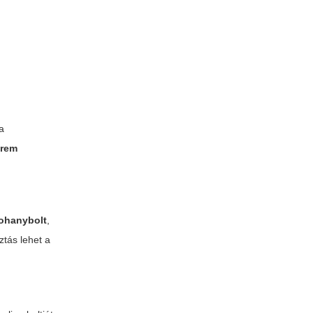
 a
prem
ohanybolt
,
ztás lehet a