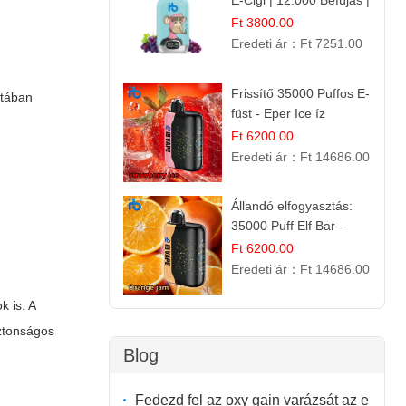
E-Cigi | 12.000 Befújás |
Friss Gyümölcs Íz
Ft 3800.00
Eredeti ár：
Ft 7251.00
Frissítő 35000 Puffos E-
atában
füst - Eper Ice íz
Ft 6200.00
Eredeti ár：
Ft 14686.00
Állandó elfogyasztás:
35000 Puff Elf Bar -
Narancslekvár íz
Ft 6200.00
Eredeti ár：
Ft 14686.00
 is. A
iztonságos
Blog
Fedezd fel az oxy gain varázsát az e