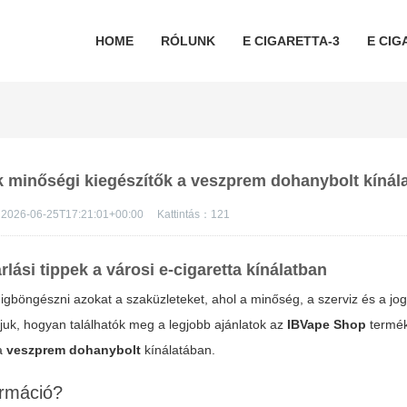
HOME
RÓLUNK
E CIGARETTA-3
E CIG
ék minőségi kiegészítők a veszprem dohanybolt kínál
2026-06-25T17:21:01+00:00
Kattintás：
121
lási tippek a városi e-cigaretta kínálatban
igböngészni azokat a szaküzleteket, ahol a minőség, a szerviz és a jo
juk, hogyan találhatók meg a legjobb ajánlatok az
IBVape Shop
termék
 a
veszprem dohanybolt
kínálatában.
ormáció?