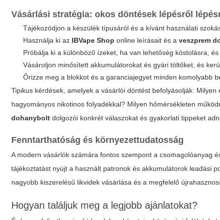
Vásárlási stratégia: okos döntések lépésről lépés
Tájékozódjon a készülék típusáról és a kívánt használati szoká
Használja ki az
IBVape Shop
online leírásait és a
veszprem d
Próbálja ki a különböző ízeket, ha van lehetőség kóstolásra, és 
Vásároljon minősített akkumulátorokat és gyári töltőket, és ker
Őrizze meg a blokkot és a garanciajegyet minden komolyabb b
Tipikus kérdések, amelyek a vásárlói döntést befolyásolják: Milyen
hagyományos nikotinos folyadékkal? Milyen hőmérsékleten működ
dohanybolt
dolgozói konkrét válaszokat és gyakorlati tippeket ad
Fenntarthatóság és környezettudatosság
A modern vásárlók számára fontos szempont a csomagolóanyag és 
tájékoztatást nyújt a használt patronok és akkumulátorok leadási po
nagyobb kiszerelésű likvidek vásárlása és a megfelelő újrahasznosí
Hogyan találjuk meg a legjobb ajánlatokat?