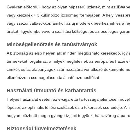
Gyakran előfordul, hogy az olyan népszerű üzletek, mint az
IBVap
vagy készülék + 3 különböző ízcsomag formájában. A helyi
veszpr
vagy szezonváltásokkor, amikor az új modellek beérkeznek és a ré
árakat, figyelembe véve a szállítási költséget és az esetleges garanc
Minőségellenőrzés és tanúsítványok
A biztonság az első helyen áll: minden megbízható kereskedő, így
termékeket forgalmaz, amelyek megfelelnek az európai és hazai elő
címkék és az alapanyagok származására vonatkozó dokumentumok fo
ellenőrizze a csomagoláson található azonosítókat.
Használati útmutató és karbantartás
Helyes használat esetén az e-cigaretta tartóssága jelentősen növe
lépései, az optimális töltési szokások és a tekercsek csereideje. A h
hogyan előzhető meg a gyenge íz, mit tegyünk, ha szivárog a patr
Biztonsági figyelmeztetések