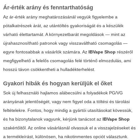
Ár-érték arány és fenntarthatóság
Az ár-érték arány meghatározásánál vegyük figyelembe a
pótalkatrészek árát, az utántöltés gyakoriságát és a készülék
várható élettartamát. A környezetbarát megoldások — mint az
újrahasznosítható patronok vagy visszaváltható csomagolás —
egyre fontosabbak a vásárlók számára. Az
IBVape Shop
részéről
megfigyelhető a felelős csomagolás felé történő elmozdulás, ami
hosszú távon csökkentheti a hulladékterhelést.
Gyakori hibák és hogyan kerüljük el őket
Sok új felhasználó hajlamos alábecsülni a folyadékok PG/VG
arányának jelentőségét, vagy nem figyel oda a töltési és tárolási
feltételekre. Fontos, hogy mindig a gyártói utasításokat kövessük,
és ha bizonytalanok vagyunk, kérjünk tanácsot az
IBVape Shop
szakértőitől. Az online vásárlásnál olvassuk el a visszajelzéseket és
a termékleírást, különösen, ha nikotinmentes opciót választunk.