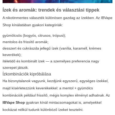
Ízek és aromák: trendek és választási tippek
A nikotinmentes választék különösen gazdag az ízekben. Az IBVape
Shop kínálatában gyakori kategóriák:
gyümölcsös (bogyós, citrusos, trópusi);
mentolos és frissítő aromák;
desszert és cukrászda jellegű ízek (vanília, karamell, krémes
keverékek);
ítéletidő és kombinált ízek — a személyes preferencia nagy
szerepet játszik.
Ízkombinációk kipróbálása
Ha bizonytalanok vagyunk, kezdjünk egyszerű, egységes ízekkel,
majd kísérletezzünk keverékekkel: a mentol + gyümölcs
kombinációk például frissítő, mégis komplex élményt adhatnak. Az
IBVape Shop
gyakran kínál mintacsomagokat is, amelyekkel
kockázat nélkül tudunk különböző ízeket tesztelni.