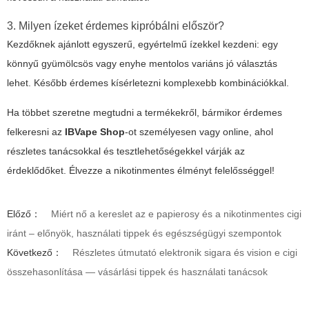
3. Milyen ízeket érdemes kipróbálni először?
Kezdőknek ajánlott egyszerű, egyértelmű ízekkel kezdeni: egy
könnyű gyümölcsös vagy enyhe mentolos variáns jó választás
lehet. Később érdemes kísérletezni komplexebb kombinációkkal.
Ha többet szeretne megtudni a termékekről, bármikor érdemes
felkeresni az
IBVape Shop
-ot személyesen vagy online, ahol
részletes tanácsokkal és tesztlehetőségekkel várják az
érdeklődőket. Élvezze a nikotinmentes élményt felelősséggel!
Előző：
Miért nő a kereslet az e papierosy és a nikotinmentes cigi
iránt – előnyök, használati tippek és egészségügyi szempontok
Következő：
Részletes útmutató elektronik sigara és vision e cigi
összehasonlítása — vásárlási tippek és használati tanácsok