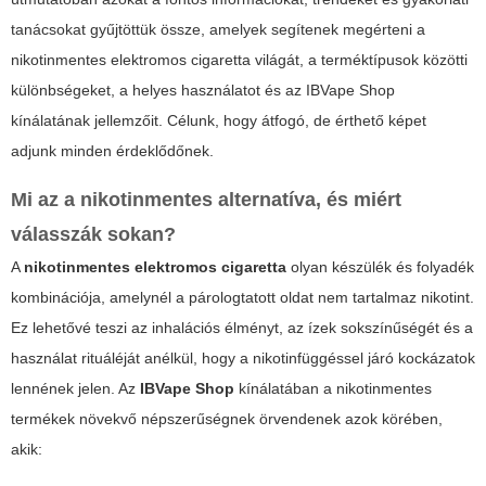
tanácsokat gyűjtöttük össze, amelyek segítenek megérteni a
nikotinmentes elektromos cigaretta
világát, a terméktípusok közötti
különbségeket, a helyes használatot és az IBVape Shop
kínálatának jellemzőit. Célunk, hogy átfogó, de érthető képet
adjunk minden érdeklődőnek.
Mi az a nikotinmentes alternatíva, és miért
válasszák sokan?
A
nikotinmentes elektromos cigaretta
olyan készülék és folyadék
kombinációja, amelynél a párologtatott oldat nem tartalmaz nikotint.
Ez lehetővé teszi az inhalációs élményt, az ízek sokszínűségét és a
használat rituáléját anélkül, hogy a nikotinfüggéssel járó kockázatok
lennének jelen. Az
IBVape Shop
kínálatában a nikotinmentes
termékek növekvő népszerűségnek örvendenek azok körében,
akik: