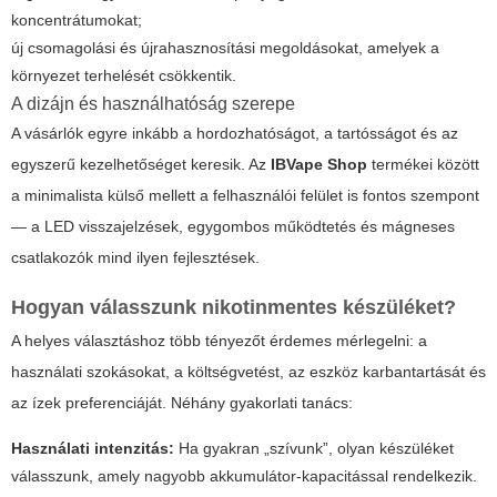
koncentrátumokat;
új csomagolási és újrahasznosítási megoldásokat, amelyek a
környezet terhelését csökkentik.
A dizájn és használhatóság szerepe
A vásárlók egyre inkább a hordozhatóságot, a tartósságot és az
egyszerű kezelhetőséget keresik. Az
IBVape Shop
termékei között
a minimalista külső mellett a felhasználói felület is fontos szempont
— a LED visszajelzések, egygombos működtetés és mágneses
csatlakozók mind ilyen fejlesztések.
Hogyan válasszunk nikotinmentes készüléket?
A helyes választáshoz több tényezőt érdemes mérlegelni: a
használati szokásokat, a költségvetést, az eszköz karbantartását és
az ízek preferenciáját. Néhány gyakorlati tanács:
Használati intenzitás:
Ha gyakran „szívunk”, olyan készüléket
válasszunk, amely nagyobb akkumulátor-kapacitással rendelkezik.