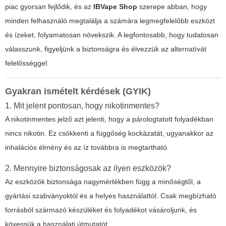
piac gyorsan fejlődik, és az
IBVape Shop
szerepe abban, hogy
minden felhasználó megtalálja a számára legmegfelelőbb eszközt
és ízeket, folyamatosan növekszik. A legfontosabb, hogy tudatosan
válasszunk, figyeljünk a biztonságra és élvezzük az alternatívát
felelősséggel.
Gyakran ismételt kérdések (GYIK)
1. Mit jelent pontosan, hogy nikotinmentes?
A nikotinmentes jelző azt jelenti, hogy a párologtatott folyadékban
nincs nikotin. Ez csökkenti a függőség kockázatát, ugyanakkor az
inhalációs élmény és az íz továbbra is megtartható.
2. Mennyire biztonságosak az ilyen eszközök?
Az eszközök biztonsága nagymértékben függ a minőségtől, a
gyártási szabványoktól és a helyes használattól. Csak megbízható
forrásból származó készüléket és folyadékot vásároljunk, és
kövessük a használati útmutatót.