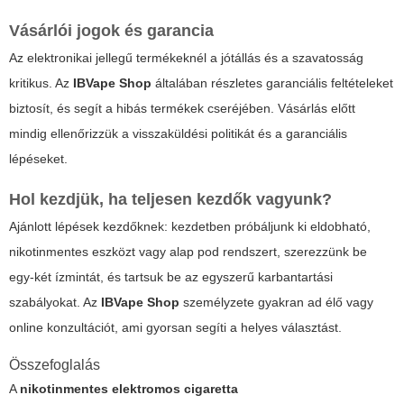
Vásárlói jogok és garancia
Az elektronikai jellegű termékeknél a jótállás és a szavatosság
kritikus. Az
IBVape Shop
általában részletes garanciális feltételeket
biztosít, és segít a hibás termékek cseréjében. Vásárlás előtt
mindig ellenőrizzük a visszaküldési politikát és a garanciális
lépéseket.
Hol kezdjük, ha teljesen kezdők vagyunk?
Ajánlott lépések kezdőknek: kezdetben próbáljunk ki eldobható,
nikotinmentes eszközt vagy alap pod rendszert, szerezzünk be
egy-két ízmintát, és tartsuk be az egyszerű karbantartási
szabályokat. Az
IBVape Shop
személyzete gyakran ad élő vagy
online konzultációt, ami gyorsan segíti a helyes választást.
Összefoglalás
A
nikotinmentes elektromos cigaretta