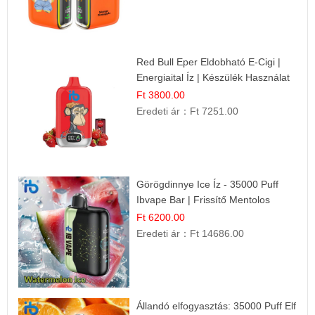
Red Bull Eper Eldobható E-Cigi |
Energiaital Íz | Készülék Használat
Ft 3800.00
Eredeti ár：
Ft 7251.00
Görögdinnye Ice Íz - 35000 Puff
Ibvape Bar | Frissítő Mentolos
Élmény!
Ft 6200.00
Eredeti ár：
Ft 14686.00
Állandó elfogyasztás: 35000 Puff Elf