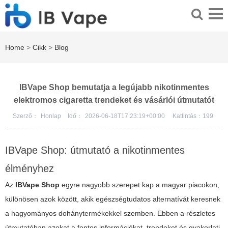
Home
>
Cikk
>
Blog
IBVape Shop bemutatja a legújabb nikotinmentes
elektromos cigaretta trendeket és vásárlói útmutatót
Szerző：
Honlap
Idő：
2026-06-18T17:23:19+00:00
Kattintás：
199
IBVape Shop: útmutató a nikotinmentes
élményhez
Az
IBVape Shop
egyre nagyobb szerepet kap a magyar piacokon,
különösen azok között, akik egészségtudatos alternatívát keresnek
a hagyományos dohánytermékekkel szemben. Ebben a részletes
útmutatóban azokat a fontos információkat, trendeket és gyakorlati