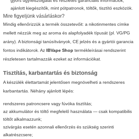
gyors ügyfélszolgálat és részletes garanciális információk;
ajánlott kiegészítők, mint pótpatronok, töltők, tisztító eszközök.
Mire figyeljünk vásárláskor?
Mindig ellenőrizzük a termék összetevőit: a nikotinmentes címke
mellett nézzük meg az aroma és alapfolyadék típusát (pl. VG/PG
arány). A biztonsági tanúsítványok, CE jelzés és a gyártói garancia
fontos indikátorok. Az
IBVape Shop
termékleírásai rendszerint
részletesen tartalmazzák ezeket az információkat.
Tisztítás, karbantartás és biztonság
A készülék élettartamát jelentősen megnövelheti a rendszeres
karbantartás. Néhány ajánlott lépés:
rendszeres patroncsere vagy fúvóka tisztítás;
az akkumulátor és töltő megfelelő használata — csak kompatibilis
töltőt alkalmazzunk;
szivárgás esetén azonnali ellenőrzés és szükség szerinti
alkatrészcsere;