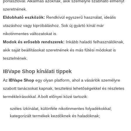
porlasztóval. Alkalmas azoknak, akik személyre szabható élményt
szeretnének.
Eldobható eszközök:
Rendkívül egyszerű használat, ideális
utazáshoz vagy kipróbáláshoz. Sok új gyártó kínál már
nikotinmentes változatokat is.
Modok és erősebb rendszerek:
Inkább haladó felhasználóknak,
akik saját beállításokat szeretnének és más fűtési módokat is
tesztelnének.
IBVape Shop kínálati tippek
Az
IBVape Shop
egy olyan platform, ahol a vásárlók személyre
szabott tanácsokat kapnak, tesztelési lehetőségekkel és részletes
termékleírásokkal. A bolt előnyei közé tartozik:
széles ízkínálat, különféle nikotinmentes folyadékokkal;
kategorizált termékek kezdőknek és haladóknak;