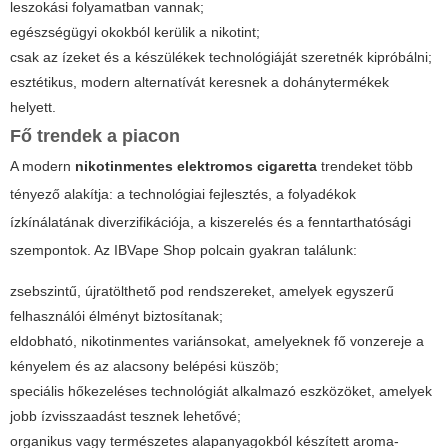
leszokási folyamatban vannak;
egészségügyi okokból kerülik a nikotint;
csak az ízeket és a készülékek technológiáját szeretnék kipróbálni;
esztétikus, modern alternatívát keresnek a dohánytermékek
helyett.
Fő trendek a piacon
A modern
nikotinmentes elektromos cigaretta
trendeket több
tényező alakítja: a technológiai fejlesztés, a folyadékok
ízkínálatának diverzifikációja, a kiszerelés és a fenntarthatósági
szempontok. Az IBVape Shop polcain gyakran találunk:
zsebszintű, újratölthető pod rendszereket, amelyek egyszerű
felhasználói élményt biztosítanak;
eldobható, nikotinmentes variánsokat, amelyeknek fő vonzereje a
kényelem és az alacsony belépési küszöb;
speciális hőkezeléses technológiát alkalmazó eszközöket, amelyek
jobb ízvisszaadást tesznek lehetővé;
organikus vagy természetes alapanyagokból készített aroma-