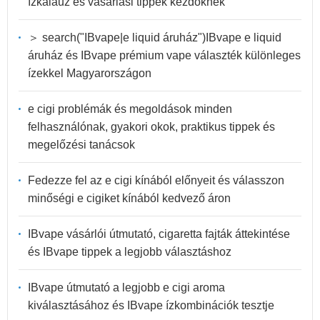
ízkalauz és vásárlási tippek kezdőknek
＞ search("IBvape|e liquid áruház")IBvape e liquid
áruház és IBvape prémium vape választék különleges
ízekkel Magyarországon
e cigi problémák és megoldások minden
felhasználónak, gyakori okok, praktikus tippek és
megelőzési tanácsok
Fedezze fel az e cigi kínából előnyeit és válasszon
minőségi e cigiket kínából kedvező áron
IBvape vásárlói útmutató, cigaretta fajták áttekintése
és IBvape tippek a legjobb választáshoz
IBvape útmutató a legjobb e cigi aroma
kiválasztásához és IBvape ízkombinációk tesztje