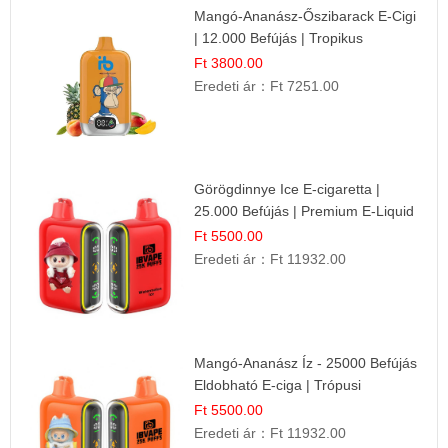
Mangó-Ananász-Őszibarack E-Cigi
| 12.000 Befújás | Tropikus
Gyümölcs Íz
Ft 3800.00
Eredeti ár：
Ft 7251.00
Görögdinnye Ice E-cigaretta |
25.000 Befújás | Premium E-Liquid
Ft 5500.00
Eredeti ár：
Ft 11932.00
Mangó-Ananász Íz - 25000 Befújás
Eldobható E-ciga | Trópusi
Gyümölcs Élmény!
Ft 5500.00
Eredeti ár：
Ft 11932.00