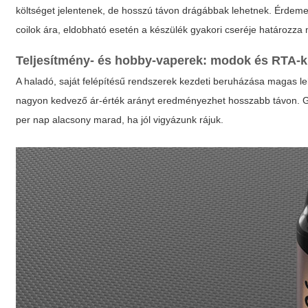
költséget jelentenek, de hosszú távon drágábbak lehetnek. Érdeme
coilok ára, eldobható esetén a készülék gyakori cseréje határozza
Teljesítmény- és hobby-vaperek: modok és RTA-k
A haladó, saját felépítésű rendszerek kezdeti beruházása magas leh
nagyon kedvező ár-érték arányt eredményezhet hosszabb távon. Gy
per nap alacsony marad, ha jól vigyázunk rájuk.