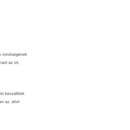
kok minőségének
azt az ízt,
tó beszállítók
an az, ahol