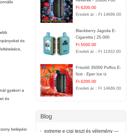
Keverék - 35000 Puff
ezonális
Eldobható Vape | Ízletes
Ft 6200.00
Gyümölcsökombináció!
Eredeti ár：
Ft 14686.00
Blackberry Jagoda E-
sebb
Cigaretta | 25.000
ampányokat és
Szívás | Ízesített E-
Ft 5500.00
eltételekre,
Liquid
Eredeti ár：
Ft 11932.00
Frissítő 35000 Puffos E-
füst - Eper Ice íz
Ft 6200.00
Eredeti ár：
Ft 14686.00
nál gyakori a
et és
Blog
csony belépési
extreme e cigi teszt és vélemény —