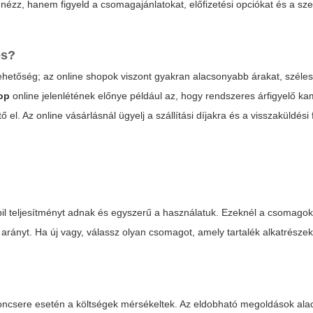
 nézz, hanem figyeld a csomagajánlatokat, előfizetési opciókat és a sz
és?
vehetőség; az online shopok viszont gyakran alacsonyabb árakat, széle
op
online jelenlétének előnye például az, hogy rendszeres árfigyelő k
. Az online vásárlásnál ügyelj a szállítási díjakra és a visszaküldési f
bil teljesítményt adnak és egyszerű a használatuk. Ezeknél a csomagok
 arányt. Ha új vagy, válassz olyan csomagot, amely tartalék alkatrészek
ncsere esetén a költségek mérsékeltek. Az eldobható megoldások ala