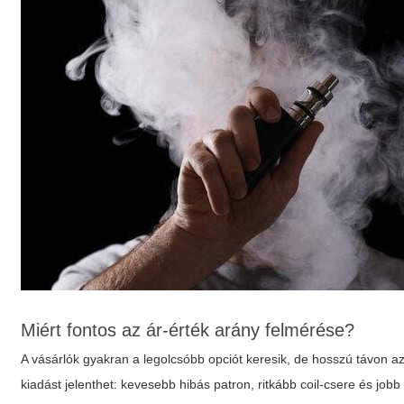
Miért fontos az ár-érték arány felmérése?
A vásárlók gyakran a legolcsóbb opciót keresik, de hosszú távon a
kiadást jelenthet: kevesebb hibás patron, ritkább coil-csere és jo