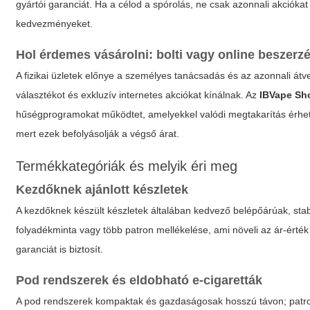
gyártói garanciát. Ha a célod a spórolás, ne csak azonnali akciókat
kedvezményeket.
Hol érdemes vásárolni: bolti vagy online beszerz
A fizikai üzletek előnye a személyes tanácsadás és az azonnali át
választékot és exkluzív internetes akciókat kínálnak. Az
IBVape Sh
hűségprogramokat működtet, amelyekkel valódi megtakarítás érhető el
mert ezek befolyásolják a végső árat.
Termékkategóriák és melyik éri meg
Kezdőknek ajánlott készletek
A kezdőknek készült készletek általában kedvező belépőárúak, sta
folyadékminta vagy több patron mellékelése, ami növeli az ár-érték
garanciát is biztosít.
Pod rendszerek és eldobható e-cigaretták
A pod rendszerek kompaktak és gazdaságosak hosszú távon; patro