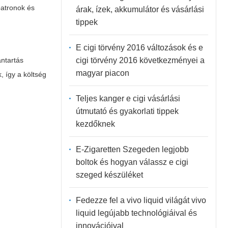
patronok és
árak, ízek, akkumulátor és vásárlási
tippek
E cigi törvény 2016 változások és e
cigi törvény 2016 következményei a
antartás
magyar piacon
 így a költség
Teljes kanger e cigi vásárlási
útmutató és gyakorlati tippek
kezdőknek
E-Zigaretten Szegeden legjobb
boltok és hogyan válassz e cigi
szeged készüléket
Fedezze fel a vivo liquid világát vivo
liquid legújabb technológiáival és
innovációival