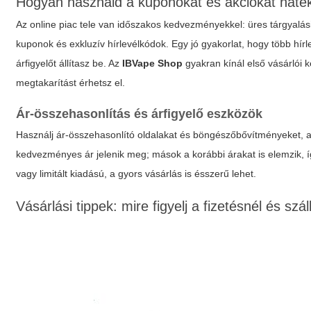
Hogyan használd a kuponokat és akciókat hat
Az online piac tele van időszakos kedvezményekkel: üres tárgyalás
kuponok és exkluzív hírlevélkódok. Egy jó gyakorlat, hogy több hírl
árfigyelőt állítasz be. Az
IBVape Shop
gyakran kínál első vásárlói 
megtakarítást érhetsz el.
Ár-összehasonlítás és árfigyelő eszközök
Használj ár-összehasonlító oldalakat és böngészőbővítményeket, am
kedvezményes ár jelenik meg; mások a korábbi árakat is elemzik, í
vagy limitált kiadású, a gyors vásárlás is ésszerű lehet.
Vásárlási tippek: mire figyelj a fizetésnél és szál