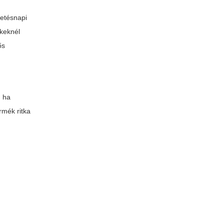
letésnapi
ékeknél
ős
, ha
rmék ritka