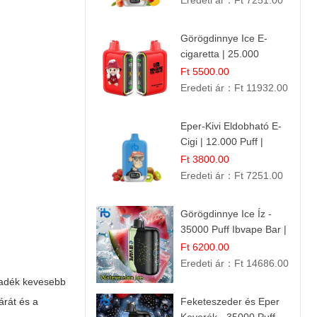
Eredeti ár：
Ft 7251.00
Görögdinnye Ice E-
cigaretta | 25.000
Befújás | Premium E-
Ft 5500.00
Liquid
Eredeti ár：
Ft 11932.00
Eper-Kivi Eldobható E-
Cigi | 12.000 Puff |
Édes-Gyümölcs Íz
Ft 3800.00
Eredeti ár：
Ft 7251.00
Görögdinnye Ice Íz -
35000 Puff Ibvape Bar |
Frissítő Mentolos
Ft 6200.00
Élmény!
Eredeti ár：
Ft 14686.00
lyadék kevesebb
árát és a
Feketeszeder és Eper