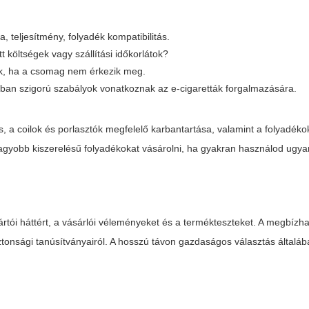
, teljesítmény, folyadék kompatibilitás.
tt költségek vagy szállítási időkorlátok?
ak, ha a csomag nem érkezik meg.
ágban szigorú szabályok vonatkoznak az e-cigaretták forgalmazására.
s, a coilok és porlasztók megfelelő karbantartása, valamint a folyadé
gyobb kiszerelésű folyadékokat vásárolni, ha gyakran használod ugyan
tói háttért, a vásárlói véleményeket és a termékteszteket. A megbízha
ztonsági tanúsítványairól. A hosszú távon gazdaságos választás általáb