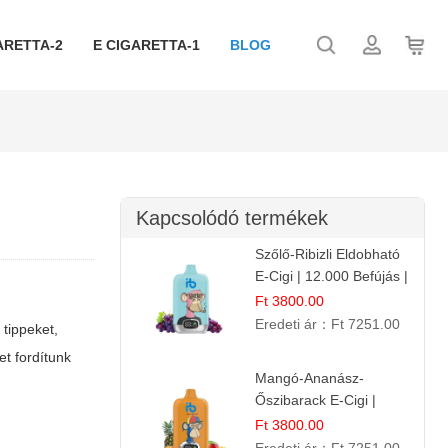
ARETTA-2
E CIGARETTA-1
BLOG
Kapcsolódó termékek
Szőlő-Ribizli Eldobható
E-Cigi | 12.000 Befújás |
Friss Gyümölcs Íz
Ft 3800.00
Eredeti ár：
Ft 7251.00
tippeket,
t fordítunk
Mangó-Ananász-
Őszibarack E-Cigi |
12.000 Befújás |
Ft 3800.00
Tropikus Gyümölcs Íz