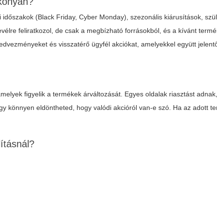
ékonyan?
i időszakok (Black Friday, Cyber Monday), szezonális kiárusítások, szü
evélre feliratkozol, de csak a megbízható forrásokból, és a kívánt term
kedvezményeket és visszatérő ügyfél akciókat, amelyekkel együtt jelent
elyek figyelik a termékek árváltozását. Egyes oldalak riasztást adnak
gy könnyen eldöntheted, hogy valódi akcióról van-e szó. Ha az adott te
lításnál?