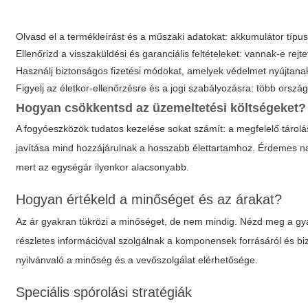
Olvasd el a termékleírást és a műszaki adatokat: akkumulátor típusa
Ellenőrizd a visszaküldési és garanciális feltételeket: vannak-e rejte
Használj biztonságos fizetési módokat, amelyek védelmet nyújtan
Figyelj az életkor-ellenőrzésre és a jogi szabályozásra: több orsz
Hogyan csökkentsd az üzemeltetési költségeket?
A fogyóeszközök tudatos kezelése sokat számít: a megfelelő tárolá
javítása mind hozzájárulnak a hosszabb élettartamhoz. Érdemes na
mert az egységár ilyenkor alacsonyabb.
Hogyan értékeld a minőséget és az árakat?
Az ár gyakran tükrözi a minőséget, de nem mindig. Nézd meg a gyár
részletes információval szolgálnak a komponensek forrásáról és bi
nyilvánvaló a minőség és a vevőszolgálat elérhetősége.
Speciális spórolási stratégiák