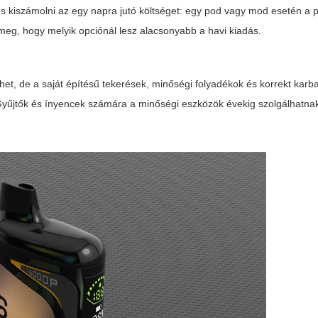
s kiszámolni az egy napra jutó költséget: egy pod vagy mod esetén a 
 meg, hogy melyik opciónál lesz alacsonyabb a havi kiadás.
et, de a saját építésű tekerések, minőségi folyadékok és korrekt karb
űjtők és ínyencek számára a minőségi eszközök évekig szolgálhatnak,