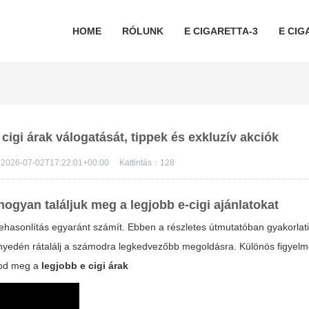
HOME
RÓLUNK
E CIGARETTA-3
E CIG
igi árak válogatását, tippek és exkluzív akciók
2026-07-02T17:22:01+00:00
Kattintás：
128
hogyan találjuk meg a legjobb e-cigi ajánlatokat
hasonlítás egyaránt számít. Ebben a részletes útmutatóban gyakorlati 
nnyedén rátalálj a számodra legkedvezőbb megoldásra. Különös figyelme
atod meg a
legjobb e cigi árak