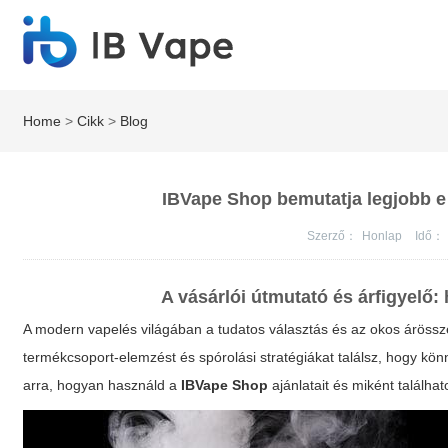
Home
>
Cikk
>
Blog
IBVape Shop bemutatja legjobb e c
Szerző：
Honlap
Idő：
A vásárlói útmutató és árfigyelő: 
A modern vapelés világában a tudatos választás és az okos árössze
termékcsoport-elemzést és spórolási stratégiákat találsz, hogy kö
arra, hogyan használd a
IBVape Shop
ajánlatait és miként találh