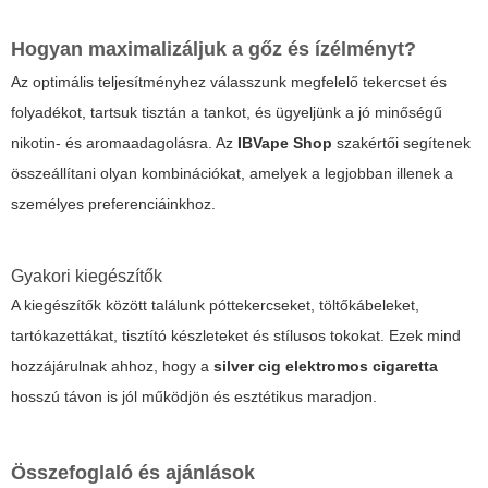
Hogyan maximalizáljuk a gőz és ízélményt?
Az optimális teljesítményhez válasszunk megfelelő tekercset és
folyadékot, tartsuk tisztán a tankot, és ügyeljünk a jó minőségű
nikotin- és aromaadagolásra. Az
IBVape Shop
szakértői segítenek
összeállítani olyan kombinációkat, amelyek a legjobban illenek a
személyes preferenciáinkhoz.
Gyakori kiegészítők
A kiegészítők között találunk póttekercseket, töltőkábeleket,
tartókazettákat, tisztító készleteket és stílusos tokokat. Ezek mind
hozzájárulnak ahhoz, hogy a
silver cig elektromos cigaretta
hosszú távon is jól működjön és esztétikus maradjon.
Összefoglaló és ajánlások