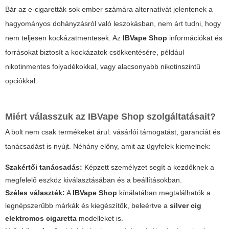
Bár az e-cigaretták sok ember számára alternatívát jelentenek a
hagyományos dohányzásról való leszokásban, nem árt tudni, hogy
nem teljesen kockázatmentesek. Az
IBVape Shop
információkat és
forrásokat biztosít a kockázatok csökkentésére, például
nikotinmentes folyadékokkal, vagy alacsonyabb nikotinszintű
opciókkal.
Miért válasszuk az IBVape Shop szolgáltatásait?
A bolt nem csak termékeket árul: vásárlói támogatást, garanciát és
tanácsadást is nyújt. Néhány előny, amit az ügyfelek kiemelnek:
Szakértői tanácsadás:
Képzett személyzet segít a kezdőknek a
megfelelő eszköz kiválasztásában és a beállításokban.
Széles választék:
A
IBVape Shop
kínálatában megtalálhatók a
legnépszerűbb márkák és kiegészítők, beleértve a
silver cig
elektromos cigaretta
modelleket is.