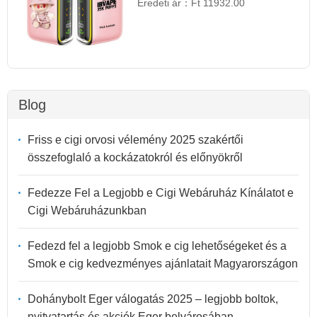
Eredeti ár：
Ft 11932.00
Blog
Friss e cigi orvosi vélemény 2025 szakértői
összefoglaló a kockázatokról és előnyökről
Fedezze Fel a Legjobb e Cigi Webáruház Kínálatot e
Cigi Webáruházunkban
Fedezd fel a legjobb Smok e cig lehetőségeket és a
Smok e cig kedvezményes ajánlatait Magyarországon
Dohánybolt Eger válogatás 2025 – legjobb boltok,
nyitvatartás és akciók Eger belvárosában