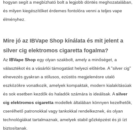
hogyan segít a megbízható bolt a legjobb döntés meghozatalában,
és milyen kiegészítőket érdemes fontolóra venni a teljes vape
élményhez.
Mire jó az IBVape Shop kínálata és mit jelent a
silver cig elektromos cigaretta fogalma?
Az
IBVape Shop
egy olyan szakbolt, amely a minőséget, a
választékot és a vásárlói támogatást helyezi előtérbe. A "silver cig"
elnevezés gyakran a stílusos, ezüstös megjelenésre utaló
eszközökre vonatkozik, amelyek kompaktak, modern kialakításúak
és sok esetben kezdők és haladók számára is ideálisak. A
silver
cig elektromos cigaretta
modellek általában könnyen kezelhetők,
cserélhető patronokkal vagy tankokkal rendelkeznek, és olyan
technológiákat tartalmaznak, amelyek stabil gőzképzést és jó ízt
biztosítanak.