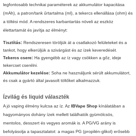
legfontosabb technikai paraméterek az akkumulátor kapacitása
(mAh), a patron/tank űrtartalma (ml), a tekercs ellenállása (ohm) és
a töltési mód. A rendszeres karbantartás növeli az eszköz
élettartamát és javítja az élményt:
Tisztítás:
Rendszeresen töröljük át a csatlakozó felületeket és a
tankot, hogy elkerüljük a szivárgást és az ízek keveredését.
Tekercs csere:
Ha gyengébb az íz vagy csökken a gőz, ideje
tekercset cserélni.
Akkumulátor kezelése:
Soha ne használjunk sérült akkumulátort,
és csak a gyártó által javasolt töltőket alkalmazzuk.
Ízvilág és liquid választék
A jó vaping élmény kulcsa az íz. Az
IBVape Shop
kínálatában a
hagyományos dohány ízek mellett találhatók gyümölcsös,
mentolos, desszert és vegyes aromák is. A PG/VG arány is
befolyásolja a tapasztalatot: a magas PG (propilén-glikol) erősebb