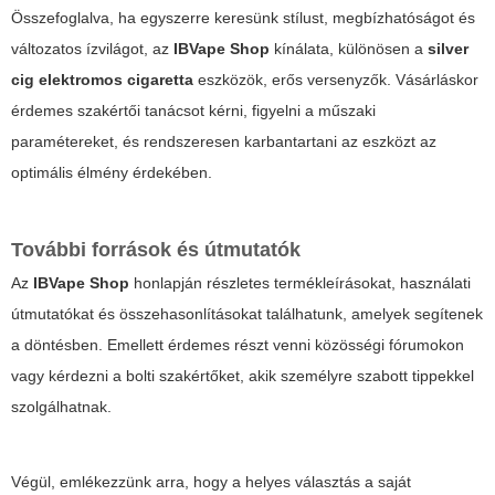
Összefoglalva, ha egyszerre keresünk stílust, megbízhatóságot és
változatos ízvilágot, az
IBVape Shop
kínálata, különösen a
silver
cig elektromos cigaretta
eszközök, erős versenyzők. Vásárláskor
érdemes szakértői tanácsot kérni, figyelni a műszaki
paramétereket, és rendszeresen karbantartani az eszközt az
optimális élmény érdekében.
További források és útmutatók
Az
IBVape Shop
honlapján részletes termékleírásokat, használati
útmutatókat és összehasonlításokat találhatunk, amelyek segítenek
a döntésben. Emellett érdemes részt venni közösségi fórumokon
vagy kérdezni a bolti szakértőket, akik személyre szabott tippekkel
szolgálhatnak.
Végül, emlékezzünk arra, hogy a helyes választás a saját