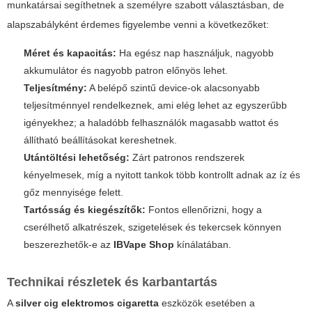
munkatársai segíthetnek a személyre szabott választásban, de
alapszabályként érdemes figyelembe venni a következőket:
Méret és kapacitás:
Ha egész nap használjuk, nagyobb
akkumulátor és nagyobb patron előnyös lehet.
Teljesítmény:
A belépő szintű device-ok alacsonyabb
teljesítménnyel rendelkeznek, ami elég lehet az egyszerűbb
igényekhez; a haladóbb felhasználók magasabb wattot és
állítható beállításokat kereshetnek.
Utántöltési lehetőség:
Zárt patronos rendszerek
kényelmesek, míg a nyitott tankok több kontrollt adnak az íz és
gőz mennyisége felett.
Tartósság és kiegészítők:
Fontos ellenőrizni, hogy a
cserélhető alkatrészek, szigetelések és tekercsek könnyen
beszerezhetők-e az
IBVape Shop
kínálatában.
Technikai részletek és karbantartás
A
silver cig elektromos cigaretta
eszközök esetében a