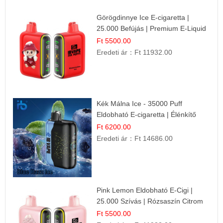
Görögdinnye Ice E-cigaretta |
25.000 Befújás | Premium E-Liquid
Ft 5500.00
Eredeti ár：
Ft 11932.00
Kék Málna Ice - 35000 Puff
Eldobható E-cigaretta | Élénkítő
Gyümölcsös Frissesség!
Ft 6200.00
Eredeti ár：
Ft 14686.00
Pink Lemon Eldobható E-Cigi |
25.000 Szívás | Rózsaszín Citrom
Íz
Ft 5500.00