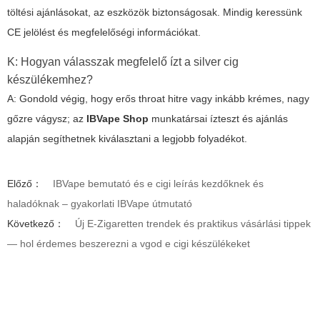
töltési ajánlásokat, az eszközök biztonságosak. Mindig keressünk
CE jelölést és megfelelőségi információkat.
K: Hogyan válasszak megfelelő ízt a silver cig
készülékemhez?
A: Gondold végig, hogy erős throat hitre vagy inkább krémes, nagy
gőzre vágysz; az
IBVape Shop
munkatársai ízteszt és ajánlás
alapján segíthetnek kiválasztani a legjobb folyadékot.
Előző：
IBVape bemutató és e cigi leírás kezdőknek és
haladóknak – gyakorlati IBVape útmutató
Következő：
Új E-Zigaretten trendek és praktikus vásárlási tippek
— hol érdemes beszerezni a vgod e cigi készülékeket