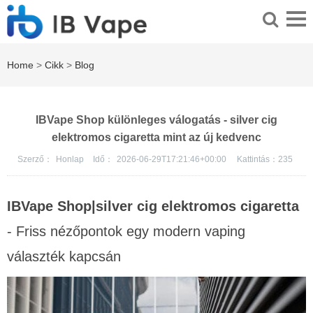
Home
>
Cikk
>
Blog
IBVape Shop különleges válogatás - silver cig
elektromos cigaretta mint az új kedvenc
Szerző：
Honlap
Idő：
2026-06-29T17:21:46+00:00
Kattintás：
235
IBVape Shop|silver cig elektromos cigaretta
- Friss nézőpontok egy modern vaping
választék kapcsán