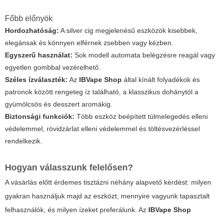
Főbb előnyök
Hordozhatóság:
A silver cig megjelenésű eszközök kisebbek,
elegánsak és könnyen elférnek zsebben vagy kézben.
Egyszerű használat:
Sok modell automata belégzésre reagál vagy
egyetlen gombbal vezérelhető.
Széles ízválaszték:
Az
IBVape Shop
által kínált folyadékok és
patronok között rengeteg íz található, a klasszikus dohánytól a
gyümölcsös és desszert aromákig.
Biztonsági funkciók:
Több eszköz beépített túlmelegedés elleni
védelemmel, rövidzárlat elleni védelemmel és töltésvezérléssel
rendelkezik.
Hogyan válasszunk felelősen?
A vásárlás előtt érdemes tisztázni néhány alapvető kérdést: milyen
gyakran használjuk majd az eszközt, mennyire vagyunk tapasztalt
felhasználók, és milyen ízeket preferálunk. Az
IBVape Shop