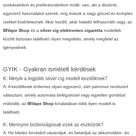
szokásainkon és preferenciáinkon múlik: van, aki a diszkrét,
egyszerű használatot szereti, míg mások a nagy gőzzel és komplex
ízekkel kísérleteznek. Akár kezdő, akár haladó felhasználó vagy, az
IBVape Shop
és a
silver cig elektromos cigaretta
modellek
között biztosan található olyan megoldás, amely megfelel az
igényeidnek.
GYIK - Gyakran ismételt kérdések
K: Melyik a legjobb silver cig modell kezdőknek?
A: A kezdőknek érdemes olyan egyszerű, zárt patronos rendszert
választani, amely automata belégzéssel vagy egyetlen gombbal
működik; az
IBVape Shop
kínálatában több ilyen modell is
található.
K: Mennyire biztonságosak ezek az eszközök?
A: Ha hiteles forrásból vásároljuk, és betartjuk az akkumulátor- és