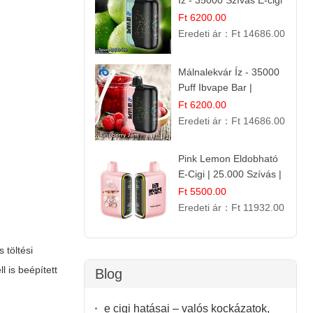
Íz - 35000 Szívás E-cigi
Ft 6200.00
Eredeti ár：
Ft 14686.00
Málnalekvár Íz - 35000
Puff Ibvape Bar |
Gazdag Gyümölcsös
Ft 6200.00
Ízélmény!
Eredeti ár：
Ft 14686.00
Pink Lemon Eldobható
E-Cigi | 25.000 Szívás |
Rózsaszín Citrom Íz
Ft 5500.00
Eredeti ár：
Ft 11932.00
 töltési
 is beépített
Blog
e cigi hatásai – valós kockázatok,