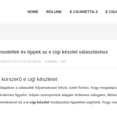
HOME
RÓLUNK
E CIGARETTA-3
E CIG
odellek és tippek az e cigi készlet választáshoz
2026-07-01T17:22:02+00:00
Kattintás：
260
korszerű e cigi készletet
világában a választék folyamatosan bővül, ezért fontos, hogy megalapo
rdemes figyelni, milyen szempontok alapján érdemes válogatni, illetv
ekintésével és a
e cigi készlet
kiválasztási tippekkel segítünk, hogy m