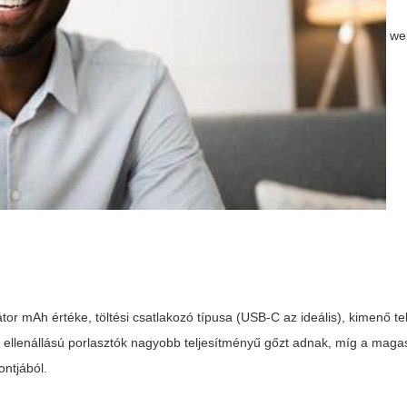
we
or mAh értéke, töltési csatlakozó típusa (USB-C az ideális), kimenő t
y ellenállású porlasztók nagyobb teljesítményű gőzt adnak, míg a mag
ontjából.