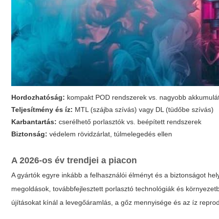
Hordozhatóság:
kompakt POD rendszerek vs. nagyobb akkumuláto
Teljesítmény és íz:
MTL (szájba szívás) vagy DL (tüdőbe szívás)
Karbantartás:
cserélhető porlasztók vs. beépített rendszerek
Biztonság:
védelem rövidzárlat, túlmelegedés ellen
A 2026-os év trendjei a piacon
A gyártók egyre inkább a felhasználói élményt és a biztonságot hel
megoldások, továbbfejlesztett porlasztó technológiák és környeze
újításokat kínál a levegőáramlás, a gőz mennyisége és az íz repro