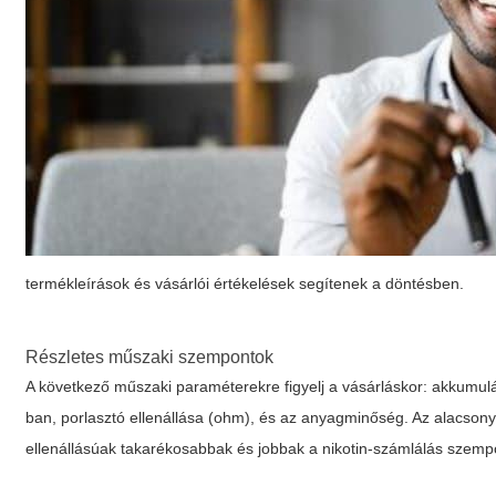
termékleírások és vásárlói értékelések segítenek a döntésben.
Részletes műszaki szempontok
A következő műszaki paraméterekre figyelj a vásárláskor: akkumulát
ban, porlasztó ellenállása (ohm), és az anyagminőség. Az alacson
ellenállásúak takarékosabbak és jobbak a nikotin-számlálás szemp