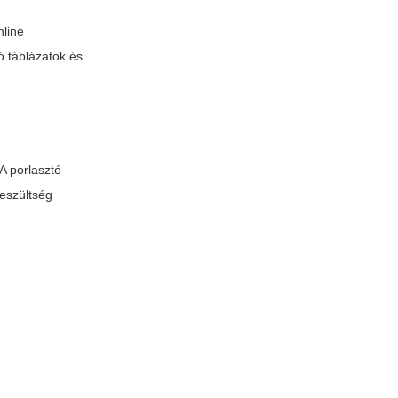
nline
ó táblázatok és
 A porlasztó
feszültség