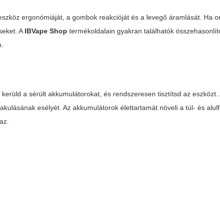
eszköz ergonómiáját, a gombok reakcióját és a levegő áramlását. Ha o
éseket. A
IBVape Shop
termékoldalain gyakran találhatók összehasonlít
n.
t, kerüld a sérült akkumulátorokat, és rendszeresen tisztítsd az eszközt.
alakulásának esélyét. Az akkumulátorok élettartamát növeli a túl- és alul
az.