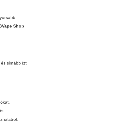
 gyorsabb
IBVape Shop
 és simább ízt
ókat,
ás
ználatról.