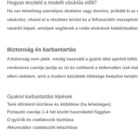
Hogyan teszteld a modellt vásárlás előtt?
Ha van lehetőség személyes átvételre vagy demóra, próbáld ki az 
vásárolsz, olvasd el a részletes leírást és a felhasználói visszajelz
vásárlói képek, amelyek segítenek a reális elvárások kialakításába
Biztonság és karbantartás
A biztonság nem játék: mindig használd a gyártó által ajánlott töltő
rendszeres cseréje javítja az ízt és csökkenti a kellemetlen ízek ki
elleni védelem, amit a modern készletek többsége beépítve tartalm
Gyakori karbantartási lépések
Tank időnkénti kiürítése és átöblítése (ha lehetséges)
Porlasztó cseréje 1-4 hét között használattól függően
O-gyűrűk és csatlakozók tisztítása
Akkumulátor csatlakozók letisztítása