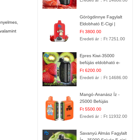
Eredeti ár：
Ft 14686.00
Görögdinnye Fagylalt
ényelmes,
Eldobható E-Cigi |
12.000 Szívás | Édes
valamint
Ft 3800.00
Vízidín Íz
Eredeti ár：
Ft 7251.00
Epres Kiwi-35000
befújás eldobható e-
cigaretta
Ft 6200.00
Eredeti ár：
Ft 14686.00
Mangó-Ananász Íz -
25000 Befújás
Eldobható E-ciga |
Ft 5500.00
Trópusi Gyümölcs
Eredeti ár：
Ft 11932.00
Élmény!
Savanyú Almás Fagylalt