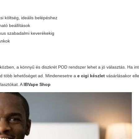
i költség, ideális belépéshez
ató beállítások
ikus szabadalmi keverékekig
tankok
tközben, a könnyű és diszkrét POD rendszer lehet a jó választás. Ha in
od több lehetőséget ad. Mindenesetre a
e cigi készlet
vásárlásakor ell
rlasztókat. A
IBVape Shop