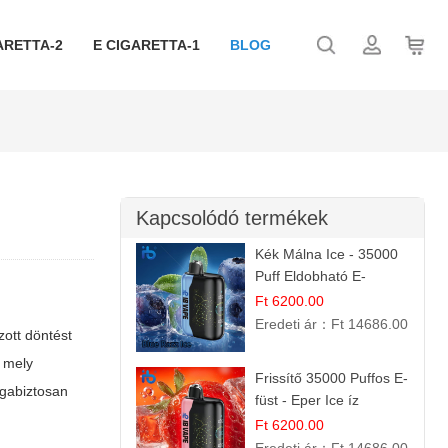
ARETTA-2
E CIGARETTA-1
BLOG
Kapcsolódó termékek
Kék Málna Ice - 35000
Puff Eldobható E-
cigaretta | Élénkítő
Ft 6200.00
Gyümölcsös
Eredeti ár：
Ft 14686.00
zott döntést
Frissesség!
e mely
Frissítő 35000 Puffos E-
agabiztosan
füst - Eper Ice íz
Ft 6200.00