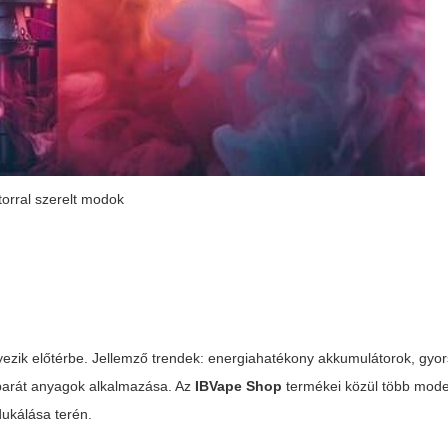
rral szerelt modok
yezik előtérbe. Jellemző trendek: energiahatékony akkumulátorok, gyors
tbarát anyagok alkalmazása. Az
IBVape Shop
termékei közül több modell
dukálása terén.