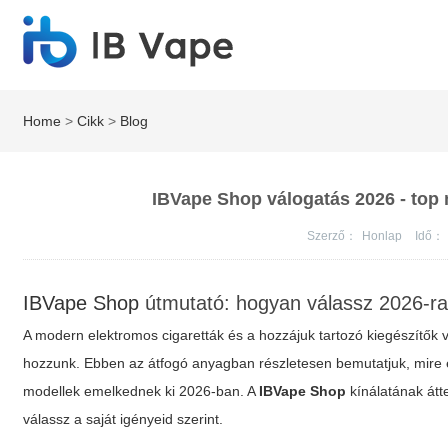
Home
>
Cikk
>
Blog
IBVape Shop válogatás 2026 - top m
Szerző：
Honlap
Idő：
IBVape Shop
útmutató: hogyan válassz 2026-ra 
A modern elektromos cigaretták és a hozzájuk tartozó kiegészítők 
hozzunk. Ebben az átfogó anyagban részletesen bemutatjuk, mire é
modellek emelkednek ki 2026-ban. A
IBVape Shop
kínálatának átt
válassz a saját igényeid szerint.