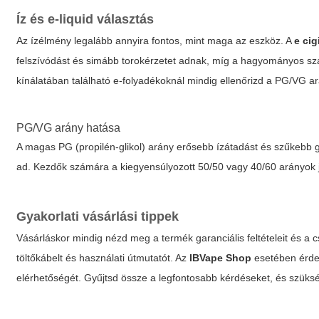
Íz és e-liquid választás
Az ízélmény legalább annyira fontos, mint maga az eszköz. A
e cig
felszívódást és simább torokérzetet adnak, míg a hagyományos szab
kínálatában található e-folyadékoknál mindig ellenőrizd a PG/VG a
PG/VG arány hatása
A magas PG (propilén-glikol) arány erősebb ízátadást és szűkebb g
ad. Kezdők számára a kiegyensúlyozott 50/50 vagy 40/60 arányok j
Gyakorlati vásárlási tippek
Vásárláskor mindig nézd meg a termék garanciális feltételeit és a 
töltőkábelt és használati útmutatót. Az
IBVape Shop
esetében érdem
elérhetőségét. Gyűjtsd össze a legfontosabb kérdéseket, és szükség