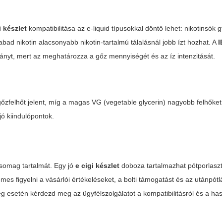
i készlet
kompatibilitása az e-liquid típusokkal döntő lehet: nikotinsók
ad nikotin alacsonyabb nikotin-tartalmú tálalásnál jobb ízt hozhat. A
rányt, mert az meghatározza a gőz mennyiségét és az íz intenzitását.
őzfelhőt jelent, míg a magas VG (vegetable glycerin) nagyobb felhőket
ó kiindulópontok.
csomag tartalmát. Egy jó
e cigi készlet
doboza tartalmazhat pótporlaszt
es figyelni a vásárlói értékeléseket, a bolti támogatást és az utánpótl
 esetén kérdezd meg az ügyfélszolgálatot a kompatibilitásról és a has