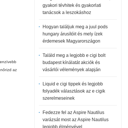
gyakori tévhitek és gyakorlati
tanácsok a leszokáshoz
Hogyan találjuk meg a juul pods
hungary árusítóit és mely ízek
érdemesek Magyarországon
Találd meg a legjobb e cigi bolt
tenzívebb
budapest kínálatát akciók és
vásárlói vélemények alapján
enőrizd az
Liquid e cigi tippek és legjobb
folyadék választások az e cigik
szerelmeseinek
Fedezze fel az Aspire Nautilus
varázsát most az Aspire Nautilus
legjobb élményével