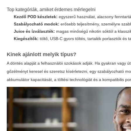
Top kategóriák, amiket érdemes mérlegelni
Kezdő POD készletek:
egyszerű használat, alacsony fenntartás
Szabályozható modok:
erősebb teljesítmény, személyre szabh
Juice és ízválaszték:
magas minőségű nikotin sóktól a klassz
Kiegészítők:
töltő, USB-C gyors töltés, tartalék porlasztók és 
Kinek ajánlott melyik típus?
A döntés alapját a felhasználói szokások adják. Ha gyakran vagy ú
gőzélményt keresel és szeretsz kísérletezni, egy szabályozható m
akkumulátor kapacitását, a töltési technológiát és a kompatibilis po