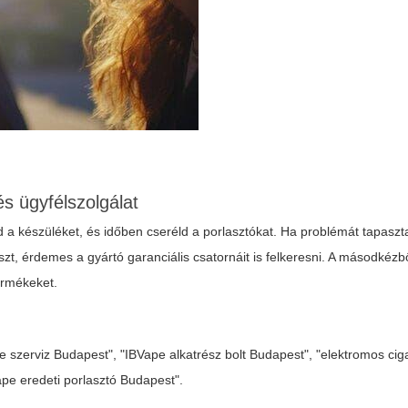
és ügyfélszolgálat
sd a készüléket, és időben cseréld a porlasztókat. Ha problémát tapaszta
szt, érdemes a gyártó garanciális csatornáit is felkeresni. A másodkézb
ermékeket.
ape szerviz Budapest", "IBVape alkatrész bolt Budapest", "elektromos cig
ape eredeti porlasztó Budapest".