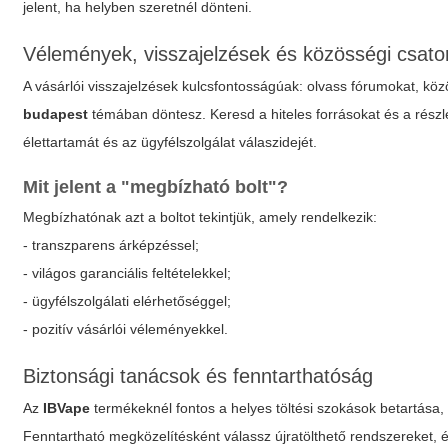
jelent, ha helyben szeretnél dönteni.
Vélemények, visszajelzések és közösségi csato
A vásárlói visszajelzések kulcsfontosságúak: olvass fórumokat, kö
budapest
témában döntesz. Keresd a hiteles forrásokat és a részl
élettartamát és az ügyfélszolgálat válaszidejét.
Mit jelent a "megbízható bolt"?
Megbízhatónak azt a boltot tekintjük, amely rendelkezik:
- transzparens árképzéssel;
- világos garanciális feltételekkel;
- ügyfélszolgálati elérhetőséggel;
- pozitív vásárlói véleményekkel.
Biztonsági tanácsok és fenntarthatóság
Az
IBVape
termékeknél fontos a helyes töltési szokások betartása,
Fenntartható megközelítésként válassz újratölthető rendszereket, 