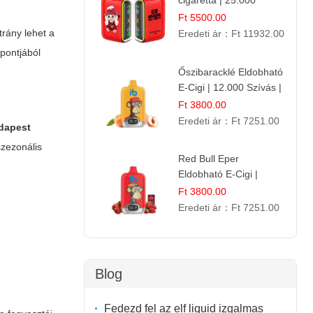
cigaretta | 25.000
Befújás | Premium E-
Ft 5500.00
Liquid
trány lehet a
Eredeti ár：
Ft 11932.00
mpontjából
Őszibaracklé Eldobható
E-Cigi | 12.000 Szívás |
Frissítő Barack Íz
Ft 3800.00
Eredeti ár：
Ft 7251.00
udapest
szezonális
Red Bull Eper
Eldobható E-Cigi |
Energiaital Íz | Készülék
Ft 3800.00
Használat
Eredeti ár：
Ft 7251.00
Blog
Fedezd fel az elf liquid izgalmas