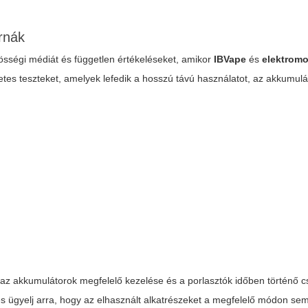
rnák
zösségi médiát és független értékeléseket, amikor
IBVape
és
elektromo
etes teszteket, amelyek lefedik a hosszú távú használatot, az akkumulá
 az akkumulátorok megfelelő kezelése és a porlasztók időben történő c
és ügyelj arra, hogy az elhasznált alkatrészeket a megfelelő módon s