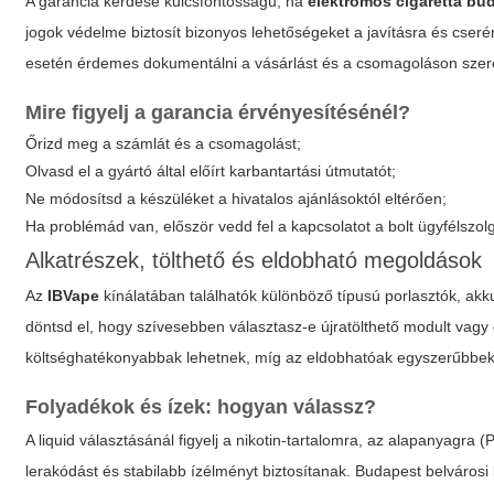
A garancia kérdése kulcsfontosságú, ha
elektromos cigaretta bu
jogok védelme biztosít bizonyos lehetőségeket a javításra és cserére, 
esetén érdemes dokumentálni a vásárlást és a csomagoláson szer
Mire figyelj a garancia érvényesítésénél?
Őrizd meg a számlát és a csomagolást;
Olvasd el a gyártó által előírt karbantartási útmutatót;
Ne módosítsd a készüléket a hivatalos ajánlásoktól eltérően;
Ha problémád van, először vedd fel a kapcsolatot a bolt ügyfélszol
Alkatrészek, tölthető és eldobható megoldások
Az
IBVape
kínálatában találhatók különböző típusú porlasztók, ak
döntsd el, hogy szívesebben választasz-e újratölthető modult vag
költséghatékonyabbak lehetnek, míg az eldobhatóak egyszerűbbek
Folyadékok és ízek: hogyan válassz?
A liquid választásánál figyelj a nikotin-tartalomra, az alapanyagr
lerakódást és stabilabb ízélményt biztosítanak. Budapest belvárosi