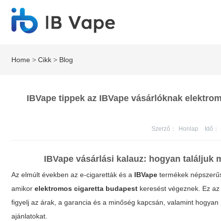
Home
>
Cikk
>
Blog
IBVape tippek az IBVape vásárlóknak elektrom
Szerző：
Honlap
Idő：
IBVape
vásárlási kalauz: hogyan találjuk
Az elmúlt években az e-cigaretták és a
IBVape
termékek népszerűsé
amikor
elektromos cigaretta budapest
keresést végeznek. Ez az 
figyelj az árak, a garancia és a minőség kapcsán, valamint hogy
ajánlatokat.