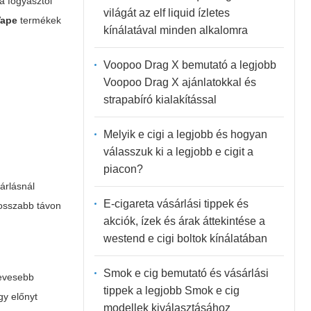
a fogyasztói
világát az elf liquid ízletes
Vape
termékek
kínálatával minden alkalomra
Voopoo Drag X bemutató a legjobb
Voopoo Drag X ajánlatokkal és
strapabíró kialakítással
Melyik e cigi a legjobb és hogyan
válasszuk ki a legjobb e cigit a
piacon?
árlásnál
E-cigareta vásárlási tippek és
hosszabb távon
akciók, ízek és árak áttekintése a
westend e cigi boltok kínálatában
Smok e cig bemutató és vásárlási
kevesebb
tippek a legjobb Smok e cig
gy előnyt
modellek kiválasztásához