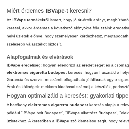
Miért érdemes
IBVape
-t keresni?
Az
IBVape
termékekről ismert, hogy jó ár-érték arányt, megbízhat
keresel, akkor érdemes a következő előnyökre fókuszálni: eredetisé
helyi üzletek előnye, hogy személyesen kérdezhetsz, megtapogatha
szélesebb választékot biztosít.
Alapfogalmak és elvárások
IBVape
eredetiség: hogyan ellenőrizd az eredetiséget és a csomag
elektromos cigaretta budapest
keresés: hogyan használd a helyi
Garancia és szerviz: mi számít elfogadható jótállásnak egy e-cigar
Árak és költségek: mekkora kiadással számolj a készülék, porlasztó
Hogyan optimalizáld a keresést: gyakorlati tippe
A hatékony
elektromos cigaretta budapest
keresés alapja a rele
például "IBVape bolt Budapest", "IBVape alkatrész Budapest", "ele
üzletekhez. A keresőben a
IBVape
szó kiemelése segít, hogy relevá