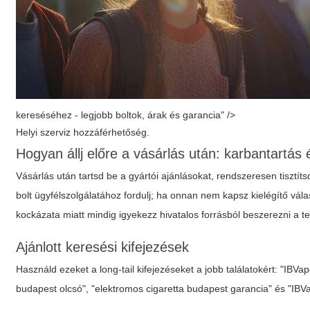
kereséséhez - legjobb boltok, árak és garancia" />
Helyi szerviz hozzáférhetőség.
Hogyan állj előre a vásárlás után: karbantartás 
Vásárlás után tartsd be a gyártói ajánlásokat, rendszeresen tisztít
bolt ügyfélszolgálatához fordulj; ha onnan nem kapsz kielégítő vála
kockázata miatt mindig igyekezz hivatalos forrásból beszerezni a t
Ajánlott keresési kifejezések
Használd ezeket a long-tail kifejezéseket a jobb találatokért: "IBV
budapest olcsó", "elektromos cigaretta budapest garancia" és "IBV