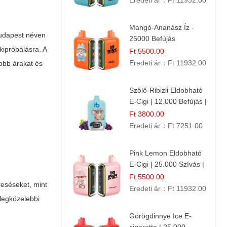
Eredeti ár：
Ft 11932.00
Mangó-Ananász Íz -
budapest
néven
25000 Befújás
kipróbálásra. A
Eldobható E-ciga |
Ft 5500.00
Trópusi Gyümölcs
Eredeti ár：
Ft 11932.00
obb árakat és
Élmény!
Szőlő-Ribizli Eldobható
E-Cigi | 12.000 Befújás |
Friss Gyümölcs Íz
Ft 3800.00
Eredeti ár：
Ft 7251.00
Pink Lemon Eldobható
E-Cigi | 25.000 Szívás |
Rózsaszín Citrom Íz
Ft 5500.00
reséseket, mint
Eredeti ár：
Ft 11932.00
 legközelebbi
Görögdinnye Ice E-