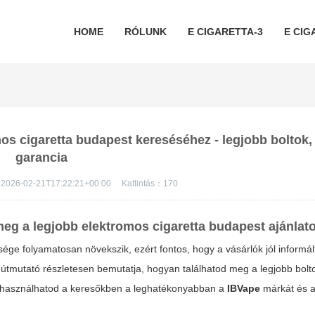
HOME
RÓLUNK
E CIGARETTA-3
E CIG
os cigaretta budapest kereséséhez - legjobb boltok,
garancia
2026-02-21T17:22:21+00:00
Kattintás：
170
 meg a legjobb
elektromos cigaretta budapest
ajánlat
ge folyamatosan növekszik, ezért fontos, hogy a vásárlók jól informál
útmutató részletesen bemutatja, hogyan találhatod meg a legjobb bolto
an használhatod a keresőkben a leghatékonyabban a
IBVape
márkát és a