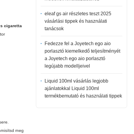
eleaf gs air részletes teszt 2025
vásárlási tippek és használati
s cigaretta
tanácsok
tor
Fedezze fel a Joyetech ego aio
porlasztó kiemelkedő teljesítményét
a Joyetech ego aio porlasztó
legújabb modelljeivel
Liquid 100ml vásárlás legjobb
ajánlatokkal Liquid 100ml
termékbemutató és használati tippek
sere.
emmisítsd meg