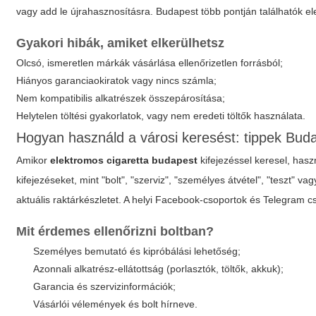
vagy add le újrahasznosításra. Budapest több pontján találhatók ele
Gyakori hibák, amiket elkerülhetsz
Olcsó, ismeretlen márkák vásárlása ellenőrizetlen forrásból;
Hiányos garanciaokiratok vagy nincs számla;
Nem kompatibilis alkatrészek összepárosítása;
Helytelen töltési gyakorlatok, vagy nem eredeti töltők használata.
Hogyan használd a városi keresést: tippek Bud
Amikor
elektromos cigaretta budapest
kifejezéssel keresel, haszn
kifejezéseket, mint "bolt", "szerviz", "személyes átvétel", "teszt" va
aktuális raktárkészletet. A helyi Facebook-csoportok és Telegram c
Mit érdemes ellenőrizni boltban?
Személyes bemutató és kipróbálási lehetőség;
Azonnali alkatrész-ellátottság (porlasztók, töltők, akkuk);
Garancia és szervizinformációk;
Vásárlói vélemények és bolt hírneve.