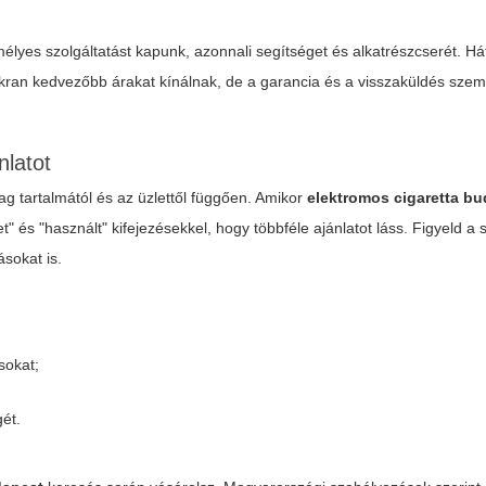
mélyes szolgáltatást kapunk, azonnali segítséget és alkatrészcserét. Há
yakran kedvezőbb árakat kínálnak, de a garancia és a visszaküldés sze
nlatot
ag tartalmától és az üzlettől függően. Amikor
elektromos cigaretta b
" és "használt" kifejezésekkel, hogy többféle ajánlatot láss. Figyeld a 
ásokat is.
sokat;
gét.