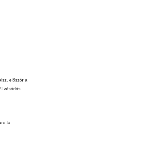
lsz, először a
ől vásárlás
aretta