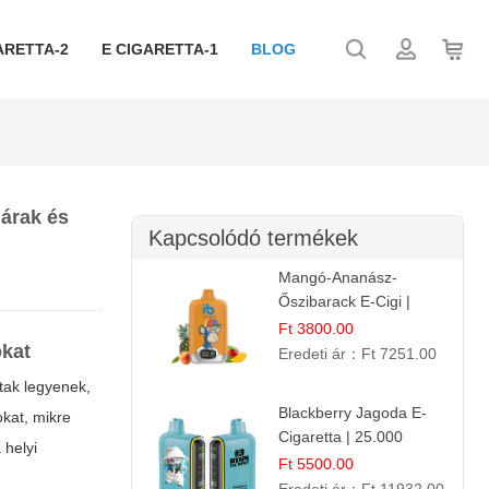
ARETTA-2
E CIGARETTA-1
BLOG
 árak és
Kapcsolódó termékek
Mangó-Ananász-
Őszibarack E-Cigi |
12.000 Befújás |
Ft 3800.00
okat
Tropikus Gyümölcs Íz
Eredeti ár：
Ft 7251.00
tak legyenek,
Blackberry Jagoda E-
kat, mikre
Cigaretta | 25.000
 helyi
Szívás | Ízesített E-
Ft 5500.00
Liquid