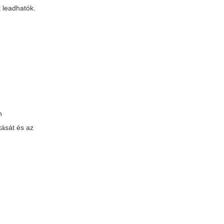
k leadhatók.
n
rtását és az