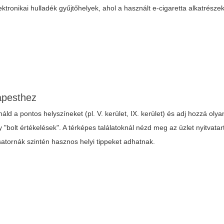
ktronikai hulladék gyűjtőhelyek, ahol a használt e-cigaretta alkatrésze
apesthez
áld a pontos helyszíneket (pl. V. kerület, IX. kerület) és adj hozzá olya
gy "bolt értékelések". A térképes találatoknál nézd meg az üzlet nyitvata
satornák szintén hasznos helyi tippeket adhatnak.