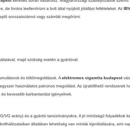
dapest
keresés során vásárolsz. Magyarországi szabályozások szerint 
de fontos leellenőrizni a bolt által nyújtott jótállási feltételeket. Az
IB
eplő sorozatszámot vagy számlát megőrizni.
gálatával, majd szükség esetén a gyártóval.
kumulátorok és töltőmegoldások. A
elektromos cigaretta budapest
vás
y egyszer használatos patronos megoldást. Az újratölthető rendszerek 
 és kevesebb karbantartást igényelnek.
a (PG/VG arány) és a gyártói tanúsítványokra. A jó minőségű folyadékok 
 bolthálózataiban általában lehetőség van minták kipróbálására, ami na