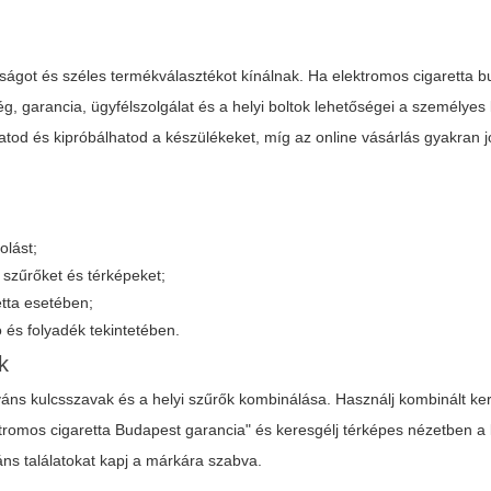
óságot és széles termékválasztékot kínálnak. Ha
elektromos cigaretta 
g, garancia, ügyfélszolgálat és a helyi boltok lehetőségei a személyes 
tod és kipróbálhatod a készülékeket, míg az online vásárlás gyakran j
olást;
 szűrőket és térképeket;
etta esetében;
 és folyadék tekintetében.
k
váns kulcsszavak és a helyi szűrők kombinálása. Használj kombinált ke
ktromos cigaretta Budapest garancia" és keresgélj térképes nézetben a
ns találatokat kapj a márkára szabva.