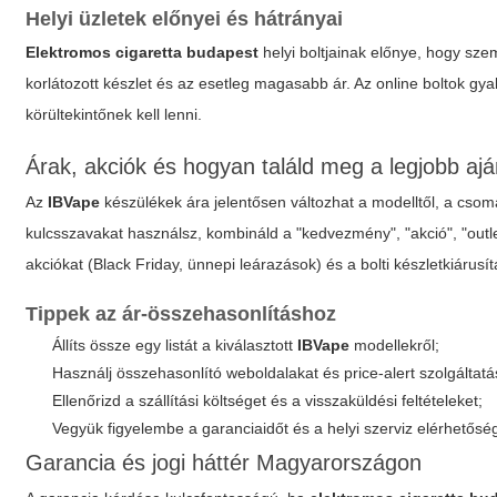
Helyi üzletek előnyei és hátrányai
Elektromos cigaretta budapest
helyi boltjainak előnye, hogy sze
korlátozott készlet és az esetleg magasabb ár. Az online boltok g
körültekintőnek kell lenni.
Árak, akciók és hogyan találd meg a legjobb ajá
Az
IBVape
készülékek ára jelentősen változhat a modelltől, a csom
kulcsszavakat használsz, kombináld a "kedvezmény", "akció", "outlet
akciókat (Black Friday, ünnepi leárazások) és a bolti készletkiárusít
Tippek az ár-összehasonlításhoz
Állíts össze egy listát a kiválasztott
IBVape
modellekről;
Használj összehasonlító weboldalakat és price-alert szolgáltatá
Ellenőrizd a szállítási költséget és a visszaküldési feltételeket;
Vegyük figyelembe a garanciaidőt és a helyi szerviz elérhetősé
Garancia és jogi háttér Magyarországon