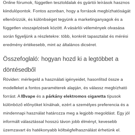
Online fórumok, független tesztoldalak és gyártói leírások hasznos
kiindulópontok. Fontos azonban, hogy a források megbízhatóságát
ellenőrizzük, és különbséget tegyünk a marketinganyagok és a
független visszajelzések között. A vásárlói vélemények olvasása
során figyeljünk a részletekre: több, konkrét tapasztalat és mérési
eredmény értékesebb, mint az általános dicséret.
Összefoglaló: hogyan hozd ki a legtöbbet a
döntésedből
Röviden: mérlegeld a használati igényeidet, hasonlítsd össze a
modelleket a fontos paraméterek alapján, és válassz megbízható
forrást. A
IBvape
és a
párkány elektromos cigaretta
típusok
különböző előnyöket kínálnak, ezért a személyes preferencia és a
mindennapi használat határozza meg a legjobb megoldást. Egy jól
informált választással hosszú távon jobb élményt, kevesebb
üzemzavart és hatékonyabb költségfelhasználást érhetünk el.