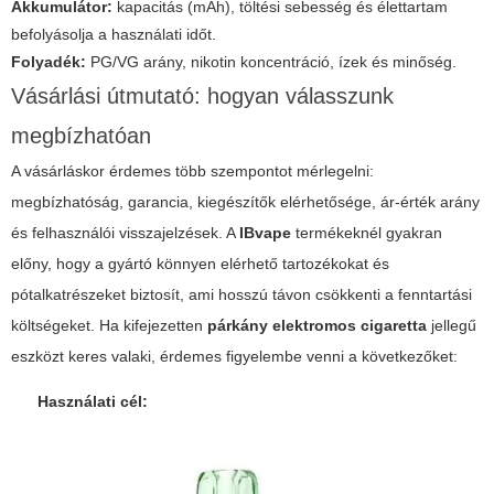
Akkumulátor:
kapacitás (mAh), töltési sebesség és élettartam
befolyásolja a használati időt.
Folyadék:
PG/VG arány, nikotin koncentráció, ízek és minőség.
Vásárlási útmutató: hogyan válasszunk
megbízhatóan
A vásárláskor érdemes több szempontot mérlegelni:
megbízhatóság, garancia, kiegészítők elérhetősége, ár-érték arány
és felhasználói visszajelzések. A
IBvape
termékeknél gyakran
előny, hogy a gyártó könnyen elérhető tartozékokat és
pótalkatrészeket biztosít, ami hosszú távon csökkenti a fenntartási
költségeket. Ha kifejezetten
párkány elektromos cigaretta
jellegű
eszközt keres valaki, érdemes figyelembe venni a következőket:
Használati cél: