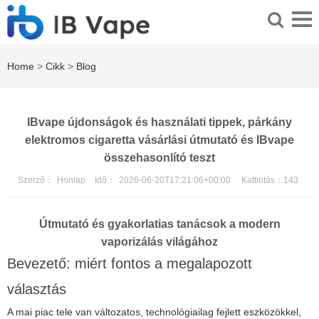
Home
>
Cikk
>
Blog
IBvape újdonságok és használati tippek, párkány
elektromos cigaretta vásárlási útmutató és IBvape
összehasonlító teszt
Szerző：
Honlap
Idő：
2026-06-20T17:21:06+00:00
Kattintás：
143
Útmutató és gyakorlatias tanácsok a modern
vaporizálás világához
Bevezető: miért fontos a megalapozott
választás
A mai piac tele van változatos, technológiailag fejlett eszközökkel,