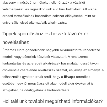
alacsony minőségű termékeket, ellenőrizzük a vásárlói
véleményeket, és ragaszkodjunk a jó hírű boltokhoz. A
IBvape
eredeti tartozékainak használata sokszor előnyösebb, mint az
univerzális, olcsó alternatívák alkalmazása.
Tippek spóroláshoz és hosszú távú érték
növeléséhez
Érdemes előre gondolkodni: nagyobb akkumulátorral rendelkező
modellt vagy pótcoilek készletét választani. A rendszeres
karbantartás és az eredeti alkatrészek használata hosszú távon
csökkenti a cserélendő alkatrészek számát, és javítja az élményt. A
felhasználók gyakran írnak arról, hogy a
IBvape
termékek
esetében egy jól megválasztott alapmodell akár éveken át is
szolgálhat, ha odafigyelnek a karbantartásra.
Hol találunk további megbízható információkat?