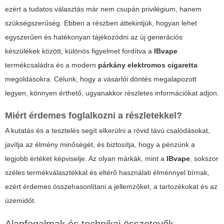
ezért a tudatos választás már nem csupán privilégium, hanem
szükségszerűség. Ebben a részben áttekintjük, hogyan lehet
egyszerűen és hatékonyan tájékozódni az új generációs
készülékek között, különös figyelmet fordítva a
IBvape
termékcsaládra és a modern
párkány elektromos cigaretta
megoldásokra. Célunk, hogy a vásárlói döntés megalapozott
legyen, könnyen érthető, ugyanakkor részletes információkat adjon.
Miért érdemes foglalkozni a részletekkel?
A kutatás és a tesztelés segít elkerülni a rövid távú csalódásokat,
javítja az élmény minőségét, és biztosítja, hogy a pénzünk a
legjobb értéket képviselje. Az olyan márkák, mint a
IBvape
, sokszor
széles termékválasztékkal és eltérő használati élménnyel bírnak,
ezért érdemes összehasonlítani a jellemzőket, a tartozékokat és az
üzemidőt.