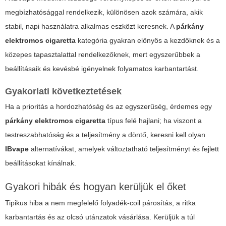
megbízhatósággal rendelkezik, különösen azok számára, akik
stabil, napi használatra alkalmas eszközt keresnek. A
párkány
elektromos cigaretta
kategória gyakran előnyös a kezdőknek és a
közepes tapasztalattal rendelkezőknek, mert egyszerűbbek a
beállításaik és kevésbé igényelnek folyamatos karbantartást.
Gyakorlati következtetések
Ha a prioritás a hordozhatóság és az egyszerűség, érdemes egy
párkány elektromos cigaretta
típus felé hajlani; ha viszont a
testreszabhatóság és a teljesítmény a döntő, keresni kell olyan
IBvape
alternatívákat, amelyek változtatható teljesítményt és fejlett
beállításokat kínálnak.
Gyakori hibák és hogyan kerüljük el őket
Tipikus hiba a nem megfelelő folyadék-coil párosítás, a ritka
karbantartás és az olcsó utánzatok vásárlása. Kerüljük a túl