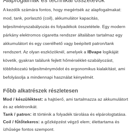
Alapfogalmak és technikai összetevők
A kezdők számára fontos, hogy megértsék az alapfogalmakat:
mod, tank, porlasztó (coil), akkumulátor kapacitás,
teljesítményszabályozás és folyadékok összetétele. Egy modern
párkány elektromos cigaretta
rendszer általában tartalmaz egy
akkumulátort és egy cserélhető vagy beépített patron/tank
rendszert. Az olyan eszközöknél, amelyek a
IBvape
logikáját
követik, gyakran találunk fejlett hőmérséklet-szabályozást,
többfokozatú teljesítménymódot és ergonomikus kialakítást, ami
befolyásolja a mindennapi használat kényelmét.
Főbb alkatrészek részletesen
Mod / készüléktest:
a hajtóerő, ami tartalmazza az akkumulátort
és az elektronikát.
Tank / patron:
itt történik a folyadék tárolása és elpárologtatása.
Coil / fűtőtekercs:
a gőzképzést végző elem; élettartama és
ízhűsége fontos szempont.