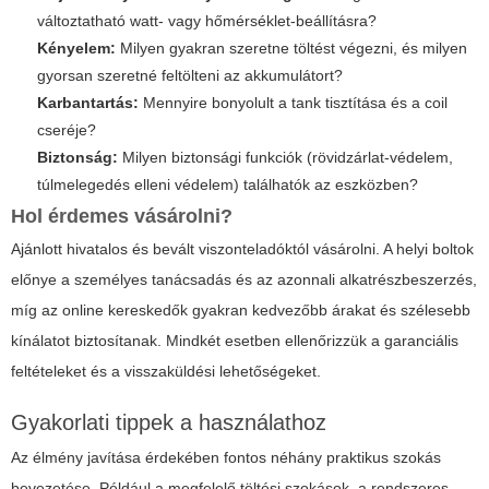
változtatható watt- vagy hőmérséklet-beállításra?
Kényelem:
Milyen gyakran szeretne töltést végezni, és milyen
gyorsan szeretné feltölteni az akkumulátort?
Karbantartás:
Mennyire bonyolult a tank tisztítása és a coil
cseréje?
Biztonság:
Milyen biztonsági funkciók (rövidzárlat-védelem,
túlmelegedés elleni védelem) találhatók az eszközben?
Hol érdemes vásárolni?
Ajánlott hivatalos és bevált viszonteladóktól vásárolni. A helyi boltok
előnye a személyes tanácsadás és az azonnali alkatrészbeszerzés,
míg az online kereskedők gyakran kedvezőbb árakat és szélesebb
kínálatot biztosítanak. Mindkét esetben ellenőrizzük a garanciális
feltételeket és a visszaküldési lehetőségeket.
Gyakorlati tippek a használathoz
Az élmény javítása érdekében fontos néhány praktikus szokás
bevezetése. Például a megfelelő töltési szokások, a rendszeres