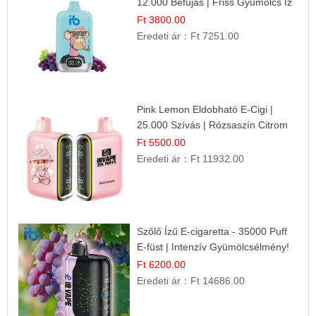
12.000 Befújás | Friss Gyümölcs Íz
Ft 3800.00
Eredeti ár：
Ft 7251.00
Pink Lemon Eldobható E-Cigi |
25.000 Szívás | Rózsaszín Citrom
Íz
Ft 5500.00
Eredeti ár：
Ft 11932.00
Szőlő Ízű E-cigaretta - 35000 Puff
E-füst | Intenzív Gyümölcsélmény!
Ft 6200.00
Eredeti ár：
Ft 14686.00