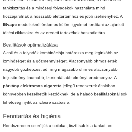
tanktisztítás és a minőségi folyadékok használata mind
hozzájárulnak a hosszabb élettartamhoz és jobb ízélményhez. A
IBvape
modelleknél érdemes külön figyelmet fordítani az ajánlott
töltési ciklusokra és az eredeti tartozékok használatára.
Beállítások optimalizálása
A coil és a folyadék kombinációja határozza meg leginkább az
ízminőséget és a gőzmennyiséget. Alacsonyabb ohmos érték
nagyobb gőzképzést ad, míg magasabb ohm és alacsonyabb
teljesítmény finomabb, ízorientáltabb élményt eredményez. A
párkány elektromos cigaretta
jellegű rendszerek általában
könnyebben kezelhetők kezdőknek, de a haladó beállításoknál sok
lehetőség nyílik az ízlésre szabásra.
Fenntartás és higiénia
Rendszeresen cseréljük a coilokat, tisztítsuk ki a tankot, és