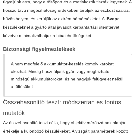
ügyeljünk arra, hogy a töltőport és a csatlakozók tiszták legyenek. A
hosszú távú megbízhatóság érdekében tároljuk az eszközt száraz,
hűvös helyen, és kerüljük az extrém hőmérsékletet. A
IBvape
készülékeknél a gyártó által javasolt karbantartási ütemtervet
követve minimalizálhatjuk a hibalehetőségeket.
Biztonsági figyelmeztetések
A nem megfelelő akkumulátor-kezelés komoly károkat
okozhat. Mindig használjunk gyári vagy megbízható
minőségű akkumulátorokat, és ne hagyjuk felügyelet nélkül
a töltésüket.
Összehasonlító teszt: módszertan és fontos
mutatók
Az összehasonlító teszt célja, hogy objektív mérőszámok alapján
értékelje a különböző készülékeket. A vizsgált paraméterek között