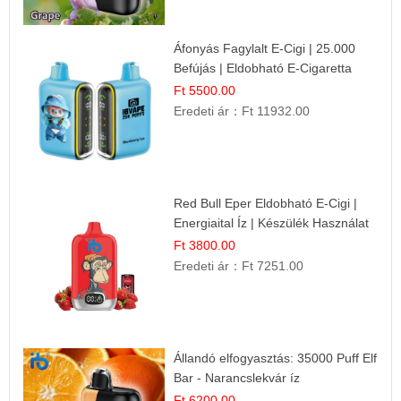
Áfonyás Fagylalt E-Cigi | 25.000
Befújás | Eldobható E-Cigaretta
Ft 5500.00
Eredeti ár：
Ft 11932.00
Red Bull Eper Eldobható E-Cigi |
Energiaital Íz | Készülék Használat
Ft 3800.00
Eredeti ár：
Ft 7251.00
Állandó elfogyasztás: 35000 Puff Elf
Bar - Narancslekvár íz
Ft 6200.00