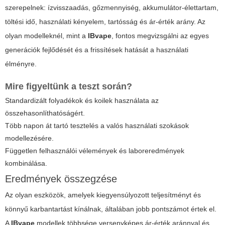
szerepelnek: ízvisszaadás, gőzmennyiség, akkumulátor-élettartam,
töltési idő, használati kényelem, tartósság és ár-érték arány. Az
olyan modelleknél, mint a
IBvape
, fontos megvizsgálni az egyes
generációk fejlődését és a frissítések hatását a használati
élményre.
Mire figyeltünk a teszt során?
Standardizált folyadékok és koilek használata az
összehasonlíthatóságért.
Több napon át tartó tesztelés a valós használati szokások
modellezésére.
Független felhasználói vélemények és laboreredmények
kombinálása.
Eredmények összegzése
Az olyan eszközök, amelyek kiegyensúlyozott teljesítményt és
könnyű karbantartást kínálnak, általában jobb pontszámot értek el.
A
IBvape
modellek többsége versenyképes ár-érték aránnyal és