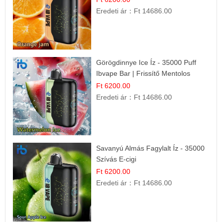
Eredeti ár：
Ft 14686.00
Görögdinnye Ice Íz - 35000 Puff
Ibvape Bar | Frissítő Mentolos
Élmény!
Ft 6200.00
Eredeti ár：
Ft 14686.00
Savanyú Almás Fagylalt Íz - 35000
Szívás E-cigi
Ft 6200.00
Eredeti ár：
Ft 14686.00