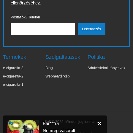
ellenőrzéséhez.
Postafiók / Telefon
Termékek
Szolgáltatások
Politika
e-cigaretta-3
Blog
Adatvédelmi irányelvek
e-cigaretta-2
Webhelytérkép
e-cigaretta-1
IBVape Bolt © 2025. Minden jog fenntartva.
✕
Bar***ra
Nemrég vásárolt