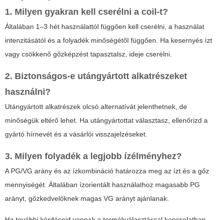
1. Milyen gyakran kell cserélni a coil-t?
Általában 1–3 hét használattól függően kell cserélni, a használat
intenzitásától és a folyadék minőségétől függően. Ha kesernyés ízt
vagy csökkenő gőzképzést tapasztalsz, ideje cserélni.
2. Biztonságos-e utángyártott alkatrészeket
használni?
Utángyártott alkatrészek olcsó alternatívát jelenthetnek, de
minőségük eltérő lehet. Ha utángyártottat választasz, ellenőrizd a
gyártó hírnevét és a vásárlói visszajelzéseket.
3. Milyen folyadék a legjobb ízélményhez?
A PG/VG arány és az ízkombináció határozza meg az ízt és a gőz
mennyiségét. Általában ízorientált használathoz magasabb PG
arányt, gőzkedvelőknek magas VG arányt ajánlanak.
Ha további kérdéseid vannak a termékválasztással kapcsolatban,