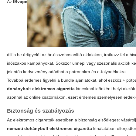
Az
IBvape
állíts be árfigyelőt az ár-összehasonlító oldalakon, iratkozz fel a
időszakos kampányokat. Sokszor ünnepi vagy szezonális akciók ke
jelentős kedvezmény adódhat a patronokra és e-folyadékokra.
Továbbá érdemes figyelni a bundle ajánlatokat, ahol eszköz + pót
dohánybolt elektromos cigaretta
láncoknál időnként helyi akció
azonnal az online csatornákon, ezért érdemes személyesen érdekl
Biztonság és szabályozás
Az elektromos cigaretták esetében a biztonság elsődleges: vásárol
nemzeti dohánybolt elektromos cigaretta
kínálatában elterjedte