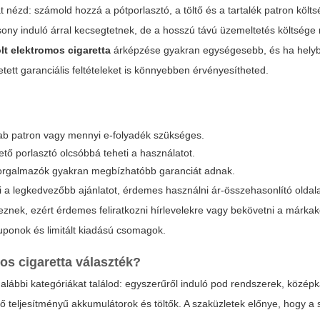
nézd: számold hozzá a pótporlasztó, a töltő és a tartalék patron költ
sony induló árral kecsegtetnek, de a hosszú távú üzemeltetés költség
t elektromos cigaretta
árképzése gyakran egységesebb, és ha hely
etett garanciális feltételeket is könnyebben érvényesítheted.
.
rab patron vagy mennyi e-folyadék szükséges.
tő porlasztó olcsóbbá teheti a használatot.
s forgalmazók gyakran megbízhatóbb garanciát adnak.
 a legkedvezőbb ajánlatot, érdemes használni ár-összehasonlító oldala
eznek, ezért érdemes feliratkozni hírlevelekre vagy bekövetni a márk
uponok és limitált kiadású csomagok.
os cigaretta választék?
 alábbi kategóriákat találod: egyszerűről induló pod rendszerek, közép
ő teljesítményű akkumulátorok és töltők. A szaküzletek előnye, hogy a