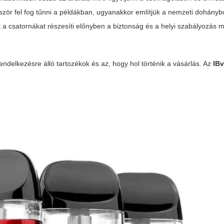
zör fel fog tűnni a példákban, ugyanakkor említjük a
nemzeti dohánybo
t a csatornákat részesíti előnyben a biztonság és a helyi szabályozás mi
endelkezésre álló tartozékok és az, hogy hol történik a vásárlás. Az
IB