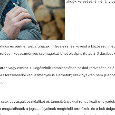
akciók keresésénél néhány be
 hivatalos és partner webáruházak hírleveleire, és kövesd a közösségi mé
retében kedvezményes csomagokat lehet elcsípni, illetve 2-3 darabo
patron vagy eszköz + kiegészítők kombinációban sokkal kedvezőbb az á
k és törzsvásárlói kedvezmények is elérhetők; ezek gyakran nem jelen
ődni.
j csak bevizsgált eszközöket és tanúsítványokkal rendelkező e-folyadék
n megtalálhatók a jogszabályoknak megfelelő termékek, és a bolt dolgo