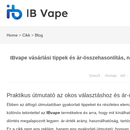
Home
>
Cikk
>
Blog
IBvape vásárlási tippek és ár-összehasonlítás, 
Szerző：
Honlap
Idő：
Praktikus útmutató az okos választáshoz és ár
Ebben az átfogó útmutatóban gyakorlati tippeket és részletes elem
különös tekintettel az
IBvape
termékekre és arra, hogy mit kínálha
döntés megalapozott legyen: ár-érték arány, használhatóság, tartó
Ez a cikk nem egy reklám, hanem egy gyakorlati útmutató: hogyan 