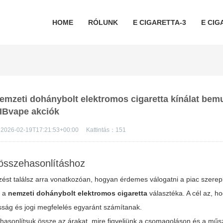
HOME
RÓLUNK
E CIGARETTA-3
E CIG
nemzeti dohánybolt elektromos cigaretta kínálat bem
IBvape akciók
2026-02-19T17:21:53+00:00
Kattintás：
151
-összehasonlításhoz
zést találsz arra vonatkozóan, hogyan érdemes válogatni a piac szerepl
t a
nemzeti dohánybolt elektromos cigaretta
választéka. A cél az, ho
sság és jogi megfelelés egyaránt számítanak.
hasonlítsuk össze az árakat, mire figyeljünk a csomagoláson és a műs