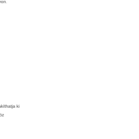
von.
íthatja ki
köz