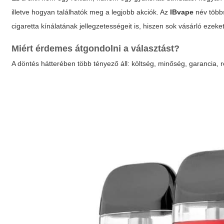
illetve hogyan találhatók meg a legjobb akciók. Az
IBvape
név többs
cigaretta
kínálatának jellegzetességeit is, hiszen sok vásárló ezeke
Miért érdemes átgondolni a választást?
A döntés hátterében több tényező áll: költség, minőség, garancia, r