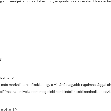
ogyan cseréljék a porlasztót és hogyan gondozzák az eszközt hosszú tá
d?
?
 boltban?
 más márkájú tartozékokkal, így a vásárló nagyobb rugalmassággal alak
i előírásokat, mivel a nem megfelelő kombinációk csökkenthetik az esz
ánybolt?