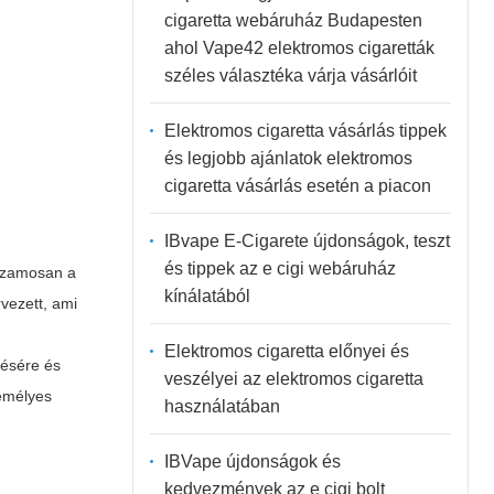
cigaretta webáruház Budapesten
ahol Vape42 elektromos cigaretták
széles választéka várja vásárlóit
Elektromos cigaretta vásárlás tippek
és legjobb ajánlatok elektromos
cigaretta vásárlás esetén a piacon
IBvape E-Cigarete újdonságok, teszt
és tippek az e cigi webáruház
huzamosan a
kínálatából
vezett, ami
Elektromos cigaretta előnyei és
tésére és
veszélyei az elektromos cigaretta
zemélyes
használatában
IBVape újdonságok és
kedvezmények az e cigi bolt