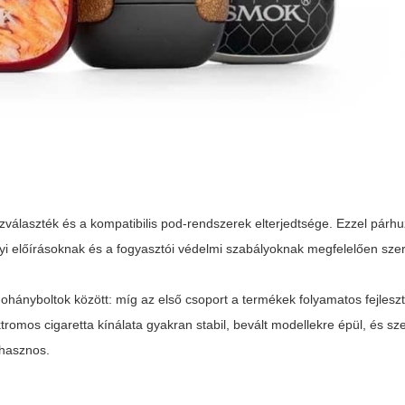
ízválaszték és a kompatibilis pod-rendszerek elterjedtsége. Ezzel pár
yi előírásoknak és a fogyasztói védelmi szabályoknak megfelelően szer
ohányboltok között: míg az első csoport a termékek folyamatos fejlesz
ktromos cigaretta kínálata gyakran stabil, bevált modellekre épül, és s
 hasznos.