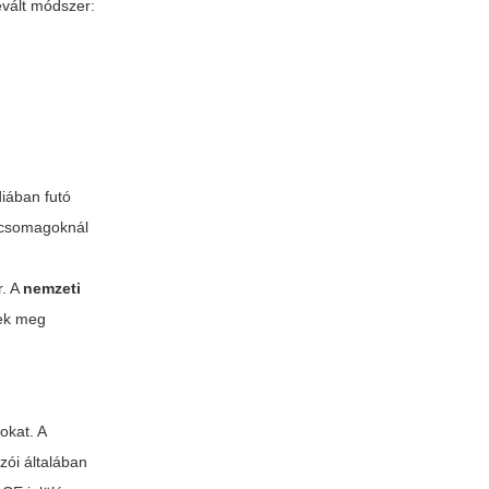
vált módszer:
diában futó
s csomagoknál
r. A
nemzeti
nek meg
okat. A
zói általában