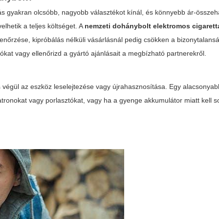
ás gyakran olcsóbb, nagyobb választékot kínál, és könnyebb ár-összeha
lhetik a teljes költséget. A
nemzeti dohánybolt elektromos cigarett
enőrzése, kipróbálás nélküli vásárlásnál pedig csökken a bizonytalans
ókat vagy ellenőrizd a gyártó ajánlásait a megbízható partnerekről.
 és végül az eszköz leselejtezése vagy újrahasznosítása. Egy alacsonyab
patronokat vagy porlasztókat, vagy ha a gyenge akkumulátor miatt kell s