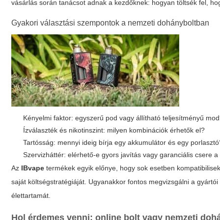
vásárlás során tanácsot adnak a kezdőknek: hogyan töltsék fel, h
Gyakori választási szempontok a nemzeti dohányboltban
Kényelmi faktor: egyszerű pod vagy állítható teljesítményű mo
Ízválaszték és nikotinszint: milyen kombinációk érhetők el?
Tartósság: mennyi ideig bírja egy akkumulátor és egy porlasztó
Szervizháttér: elérhető-e gyors javítás vagy garanciális csere a
Az
IBvape
termékek egyik előnye, hogy sok esetben kompatibilisek
saját költségstratégiáját. Ugyanakkor fontos megvizsgálni a gyártó
élettartamát.
Hol érdemes venni: online bolt vagy nemzeti doh