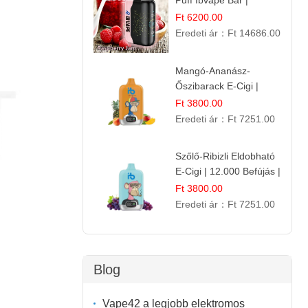
Puff Ibvape Bar |
Gazdag Gyümölcsös
Ft 6200.00
Ízélmény!
Eredeti ár：
Ft 14686.00
Mangó-Ananász-
Őszibarack E-Cigi |
12.000 Befújás |
Ft 3800.00
Tropikus Gyümölcs Íz
Eredeti ár：
Ft 7251.00
Szőlő-Ribizli Eldobható
E-Cigi | 12.000 Befújás |
Friss Gyümölcs Íz
Ft 3800.00
Eredeti ár：
Ft 7251.00
Blog
Vape42 a legjobb elektromos