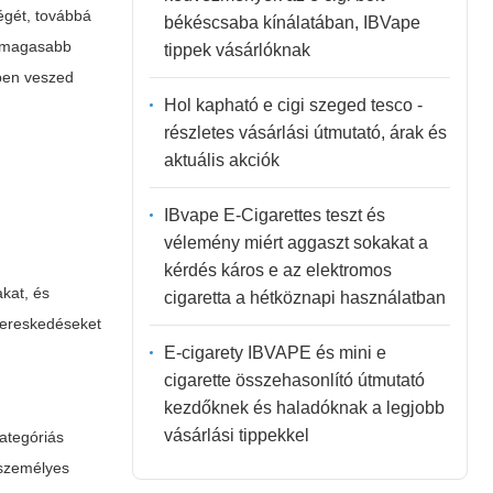
ségét, továbbá
békéscsaba kínálatában, IBVape
e magasabb
tippek vásárlóknak
ben veszed
Hol kapható e cigi szeged tesco -
részletes vásárlási útmutató, árak és
aktuális akciók
IBvape E-Cigarettes teszt és
vélemény miért aggaszt sokakat a
kérdés káros e az elektromos
kat, és
cigaretta a hétköznapi használatban
akereskedéseket
E-cigarety IBVAPE és mini e
cigarette összehasonlító útmutató
kezdőknek és haladóknak a legjobb
vásárlási tippekkel
kategóriás
 személyes