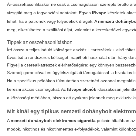
Ár-összehasonlításkor ne csak a csomagoláson szereplő bruttó árat 
vizsgáld meg a fogyasztási adatokat. Egyes
IBvape
készletek alac
lehet, ha a patronok vagy folyadékok drágák. A
nemzeti dohánybol
meg, elkerülheted a szállítási díjat, valamint a kereskedővel egyezt
Tippek az összehasonlításhoz
Írd össze a teljes induló költséget: eszköz + tartozékok + első töltet
Évesítsd a rendszeres költséget: napi/heti használat után hány da
Figyelj a cserealkatrészek elérhetőségére: egy könnyen beszerezhe
Számolj garanciával és ügyfélszolgálati támogatással: a hivatalo
Ha a specifikus példákon túlmutatóan szeretnéd azonnal megtalálni
keresni akciós csomagokat. Az
IBvape akciók
időszakosan jelentk
a közösségi médiában, hiszen ott gyakran jelennek meg exkluzív k
Mit kínál egy tipikus nemzeti dohánybolt elektrom
A
nemzeti dohánybolt elektromos cigaretta
polcain általában az
modok, nikotinos és nikotinmentes e-folyadékok, valamint különböz