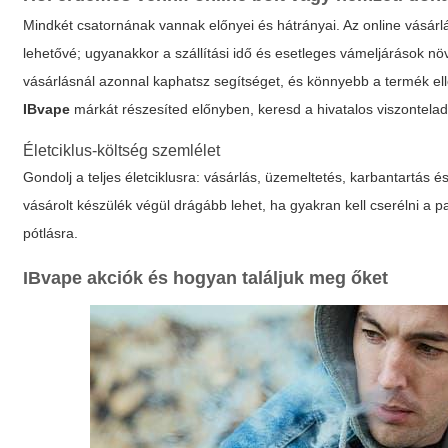
Mindkét csatornának vannak előnyei és hátrányai. Az online vásárl
lehetővé; ugyanakkor a szállítási idő és esetleges vámeljárások növe
vásárlásnál azonnal kaphatsz segítséget, és könnyebb a termék ell
IBvape
márkát részesíted előnyben, keresd a hivatalos viszontelad
Életciklus-költség szemlélet
Gondolj a teljes életciklusra: vásárlás, üzemeltetés, karbantartás
vásárolt készülék végül drágább lehet, ha gyakran kell cserélni a 
pótlásra.
IBvape akciók és hogyan találjuk meg őket