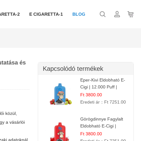
ARETTA-2
E CIGARETTA-1
BLOG
utatása és
Kapcsolódó termékek
Eper-Kivi Eldobható E-
Cigi | 12.000 Puff |
Édes-Gyümölcs Íz
Ft 3800.00
Eredeti ár：
Ft 7251.00
ői közül,
Görögdinnye Fagylalt
gy a vásárlói
Eldobható E-Cigi |
12.000 Szívás | Édes
Ft 3800.00
zaki adatoknál,
Vízidín Íz