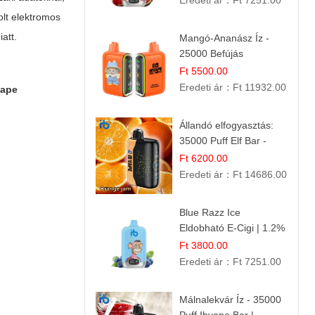
Eredeti ár：
Ft 7251.00
lt elektromos
att.
Mangó-Ananász Íz -
25000 Befújás
Eldobható E-ciga |
Ft 5500.00
Trópusi Gyümölcs
Eredeti ár：
Ft 11932.00
vape
Élmény!
Állandó elfogyasztás:
35000 Puff Elf Bar -
Narancslekvár íz
Ft 6200.00
Eredeti ár：
Ft 14686.00
Blue Razz Ice
Eldobható E-Cigi | 1.2%
Nikotin | Jéghideg
Ft 3800.00
Málna Íz
Eredeti ár：
Ft 7251.00
Málnalekvár Íz - 35000