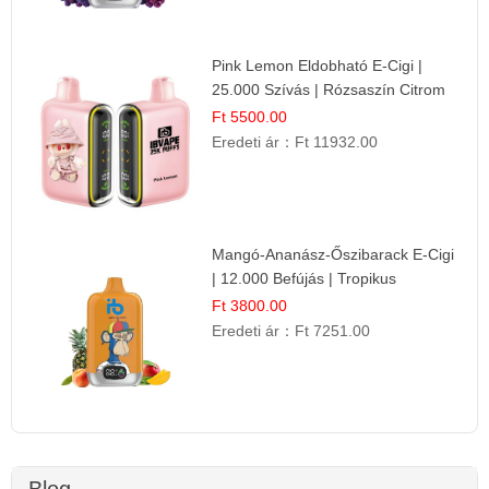
Pink Lemon Eldobható E-Cigi |
25.000 Szívás | Rózsaszín Citrom
Íz
Ft 5500.00
Eredeti ár：
Ft 11932.00
Mangó-Ananász-Őszibarack E-Cigi
| 12.000 Befújás | Tropikus
Gyümölcs Íz
Ft 3800.00
Eredeti ár：
Ft 7251.00
Blog