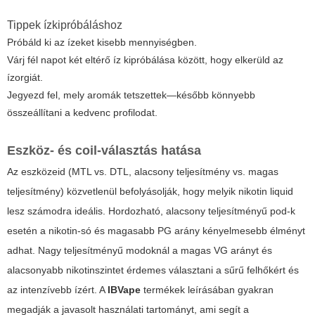
Tippek ízkipróbáláshoz
Próbáld ki az ízeket kisebb mennyiségben.
Várj fél napot két eltérő íz kipróbálása között, hogy elkerüld az
ízorgiát.
Jegyezd fel, mely aromák tetszettek—később könnyebb
összeállítani a kedvenc profilodat.
Eszköz- és coil-választás hatása
Az eszközeid (MTL vs. DTL, alacsony teljesítmény vs. magas
teljesítmény) közvetlenül befolyásolják, hogy melyik
nikotin liquid
lesz számodra ideális. Hordozható, alacsony teljesítményű pod-k
esetén a nikotin-só és magasabb PG arány kényelmesebb élményt
adhat. Nagy teljesítményű modoknál a magas VG arányt és
alacsonyabb nikotinszintet érdemes választani a sűrű felhőkért és
az intenzívebb ízért. A
IBVape
termékek leírásában gyakran
megadják a javasolt használati tartományt, ami segít a