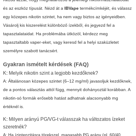
és az eszköz típusát. Nézd át a
IBVape
termékcímkéjét, és válassz
egy közepes nikotin szintet, ha nem vagy biztos az igényeidben.
Vásárolj kis kiszerelést különböző ízekből, és jegyezd fel a
tapasztalataidat. Ha problémába ütközöl, kérdezz meg
tapasztaltabb vaper-eket, vagy keresd fel a helyi szaküzletet
személyre szabott tanácsért.
Gyakran ismételt kérdések (FAQ)
K: Melyik nikotin szint a legjobb kezdőknek?
A: Általánosan közepes szintet (6–12 mg/ml) javasoljuk kezdőknek,
de a pontos választás attól függ, mennyit dohányoztál korábban. A
nikotin-só formák erősebb hatást adhatnak alacsonyabb mg
értéknél is.
K: Milyen arányú PG/VG-t válasszak ha változatos ízeket
szeretnék?
A: Ha ízintenzitásra törekszel, magasabb PG arány (pl. 60/40