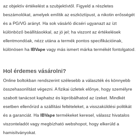
az objektív értékelést a szubjektívtől. Figyeld a részletes
beszámolókat, amelyek említik az eszköztípust, a nikotin erősségét
és a PG/VG arányt. Ha sok vásárló dicséri ugyanazt az ízt
különböző beállításokkal, az jó jel; ha viszont az értékelések
ellentmondóak, nézz utána a termék pontos specifikációinak,
különösen ha
IBVape
vagy más ismert márka termékét fontolgatod.
Hol érdemes vásárolni?
Online boltokban rendszerint szélesebb a választék és könnyebb
összehasonlítást végezni. A fizikai üzletek előnye, hogy személyre
szabott tanácsot kaphatsz és kipróbálhatod az ízeket. Mindkét
esetben ellenőrizd a szállítási feltételeket, a visszaküldési politikát
és a garanciát. Ha
IBVape
termékeket keresel, válassz hivatalos
viszonteladót vagy megbízható webshopot, hogy elkerüld a
hamisítványokat.