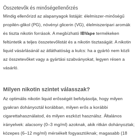
Összetevők és minőségellenőrzés
Mindig ellenőrizd az alapanyagok listáját: élelmiszer-minőségű
propilén-glikol (PG), növényi glicerin (VG), élelmiszeripari aromák
és tiszta nikotin források. A megbízható
IBVape
termékeken
feltüntetik a teljes összetevőlistát és a nikotin tisztaságát. A
nikotin
liquid
vásárlásánál az átláthatóság a kulcs: ha a gyártó nem közli
az összetevőket vagy a gyártási szabványokat, legyen résen a
vásárló.
Milyen nikotin szintet válasszak?
Az optimális
nikotin liquid
erősségét befolyásolja, hogy milyen
gyakran dohányoztál korábban, milyen erős a korábbi
cigarettahasználatod, és milyen eszközt használsz. Általános
irányelvek: alacsony (0–3 mg/ml) azoknak, akik ritkán dohányoztak;
közepes (6–12 mg/ml) mérsékelt fogyasztóknak; magasabb (18