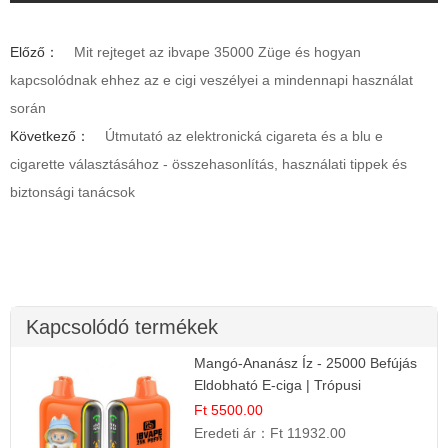
Előző：
Mit rejteget az ibvape 35000 Züge és hogyan
kapcsolódnak ehhez az e cigi veszélyei a mindennapi használat
során
Következő：
Útmutató az elektronická cigareta és a blu e
cigarette választásához - összehasonlítás, használati tippek és
biztonsági tanácsok
Kapcsolódó termékek
Mangó-Ananász Íz - 25000 Befújás
Eldobható E-ciga | Trópusi
Gyümölcs Élmény!
Ft 5500.00
Eredeti ár：
Ft 11932.00