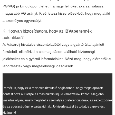
PG/VG) jó kiindulópont lehet; ha nagy felhőket akarsz, válassz
magasabb VG arányt. Kísérletezz kiszerelésekből, hogy megtaláld
a személyes egyensúlyt.
K: Hogyan biztosíthatom, hogy az
IBVape
termék
autentikus?
A: Vásárolj hivatalos viszonteladótól vagy a gyártó által ajánlott
forrásból, ellenőrizd a csomagoláson található biztonsági
jelöléseket és a gyártói információkat. Nézd meg, hogy elérhetők-e
labortesztek vagy megfelelőségi igazolások.
Reméljük, hogy ez a részletes útmutató segít abban, hogy megalapozott
döntést hozz a
IBVape
és más
nikotin liquid
választékok között. A legjobb
vásárlás olyan, amely megfelel a személyes preferenciáidnak, az eszközödnek
és az egészségügyi elvárásaidnak. Jó kísérletezést és tudatos vape-elést
kívánunk!