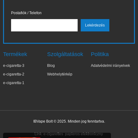
Postafiók / Telefon
Termékek
Szolgáltatások
Politika
e-cigaretta-3
Blog
Adatvédelmi irányelvek
e-cigaretta-2
Webhelytérkép
e-cigaretta-1
IBVape Bolt © 2025. Minden jog fenntartva.
✕
Kar***lina
Nemrég vásárolt
Link:
e-cigarettes
papieros elektroniczny