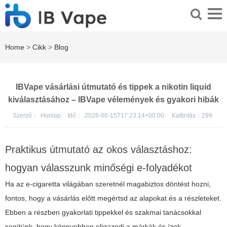
Home
>
Cikk
>
Blog
IBVape vásárlási útmutató és tippek a nikotin liquid
kiválasztásához – IBVape vélemények és gyakori hibák
Szerző：
Honlap
Idő：
2026-06-15T17:23:14+00:00
Kattintás：
299
Praktikus útmutató az okos választáshoz:
hogyan válasszunk minőségi e-folyadékot
Ha az e-cigaretta világában szeretnél magabiztos döntést hozni,
fontos, hogy a vásárlás előtt megértsd az alapokat és a részleteket.
Ebben a részben gyakorlati tippekkel és szakmai tanácsokkal
segítünk, hogy könnyebben eligazodj a márkák és ízek