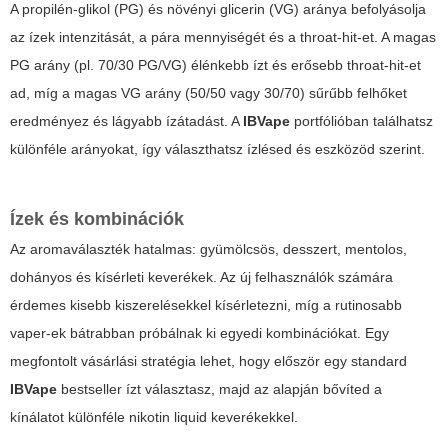
A propilén-glikol (PG) és növényi glicerin (VG) aránya befolyásolja
az ízek intenzitását, a pára mennyiségét és a throat-hit-et. A magas
PG arány (
pl.
70/30 PG/VG) élénkebb ízt és erősebb throat-hit-et
ad, míg a magas VG arány (50/50 vagy 30/70) sűrűbb felhőket
eredményez és lágyabb ízátadást. A
IBVape
portfólióban találhatsz
különféle arányokat, így választhatsz ízlésed és eszközöd szerint.
Ízek és kombinációk
Az aromaválaszték hatalmas: gyümölcsös, desszert, mentolos,
dohányos és kísérleti keverékek. Az új felhasználók számára
érdemes kisebb kiszerelésekkel kísérletezni, míg a rutinosabb
vaper-ek bátrabban próbálnak ki egyedi kombinációkat. Egy
megfontolt vásárlási stratégia lehet, hogy először egy standard
IBVape
bestseller ízt választasz, majd az alapján bővíted a
kínálatot különféle
nikotin liquid
keverékekkel.