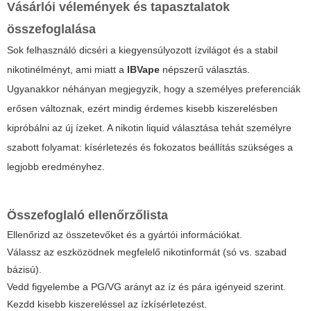
Vásárlói vélemények és tapasztalatok
összefoglalása
Sok felhasználó dicséri a kiegyensúlyozott ízvilágot és a stabil
nikotinélményt, ami miatt a
IBVape
népszerű választás.
Ugyanakkor néhányan megjegyzik, hogy a személyes preferenciák
erősen változnak, ezért mindig érdemes kisebb kiszerelésben
kipróbálni az új ízeket. A
nikotin liquid
választása tehát személyre
szabott folyamat: kísérletezés és fokozatos beállítás szükséges a
legjobb eredményhez.
Összefoglaló ellenőrzőlista
Ellenőrizd az összetevőket és a gyártói információkat.
Válassz az eszközödnek megfelelő nikotinformát (só vs. szabad
bázisú).
Vedd figyelembe a PG/VG arányt az íz és pára igényeid szerint.
Kezdd kisebb kiszereléssel az ízkísérletezést.