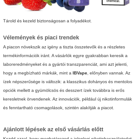
Tárold és kezeld biztonságosan a folyadékot.
Vélemények és piaci trendek
A piacon növekszik az igény a tiszta összetevők és a részletes
termékinformációk iránt. A vásárlók egyre gyakrabban keresik a
laboreredményeket és a gyártói transzparenciát, ami azt jelenti,
hogy a megbízható márkák, mint a
IBVape
, előnyben vannak. Az
ízek népszerűsége is változik: a klasszikus dohányos és mentolos
opciók mellett a gyümölcsös és desszert ízek továbbra is erős
keresletnek örvendenek. Az innovációk, például új nikotinformulák
és fenntartható csomagolások, szintén alakítják a piacot.
Ajánlott lépések az első vásárlás előtt
Kezdd azzal, hogy meghatározod a jelenlegi nikotinhasználatodat