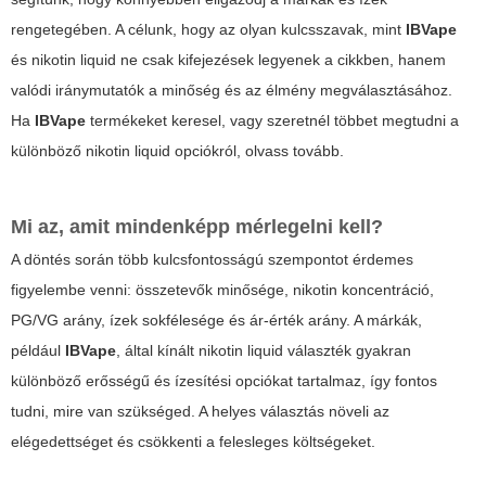
rengetegében. A célunk, hogy az olyan kulcsszavak, mint
IBVape
és
nikotin liquid
ne csak kifejezések legyenek a cikkben, hanem
valódi iránymutatók a minőség és az élmény megválasztásához.
Ha
IBVape
termékeket keresel, vagy szeretnél többet megtudni a
különböző
nikotin liquid
opciókról, olvass tovább.
Mi az, amit mindenképp mérlegelni kell?
A döntés során több kulcsfontosságú szempontot érdemes
figyelembe venni: összetevők minősége, nikotin koncentráció,
PG/VG arány, ízek sokfélesége és ár-érték arány. A márkák,
például
IBVape
, által kínált
nikotin liquid
választék gyakran
különböző erősségű és ízesítési opciókat tartalmaz, így fontos
tudni, mire van szükséged. A helyes választás növeli az
elégedettséget és csökkenti a felesleges költségeket.