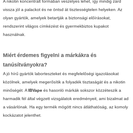
A nikotin koncentrált formában veszélyes lehet, így mindig zárd
vissza jól a palackot és ne öntsd át tisztességtelen helyeken. Az
olyan gyártók, amelyek betartják a biztonsági előírásokat,
rendszerint világos címkézést és gyermekbiztos kupakot
használnak.
Miért érdemes figyelni a márkákra és
tanúsítványokra?
A jó hírű gyártók laborteszteket és megfelelőségi igazolásokat
közölnek, amelyek megerősítik a folyadék tisztaságát és a nikotin
minőségét. A
IBVape
és hasonló márkák sokszor közzéteszik a
harmadik fél által végzett vizsgálatok eredményeit, ami bizalmat ad
a vásárlónak. Ha egy termék mögött nincs átláthatóság, az komoly
kockázatot jelenthet.