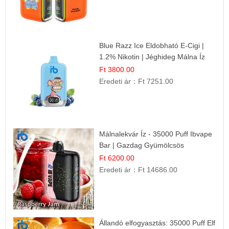
Blue Razz Ice Eldobható E-Cigi |
1.2% Nikotin | Jéghideg Málna Íz
Ft 3800.00
Eredeti ár：
Ft 7251.00
Málnalekvár Íz - 35000 Puff Ibvape
Bar | Gazdag Gyümölcsös
Ízélmény!
Ft 6200.00
Eredeti ár：
Ft 14686.00
Állandó elfogyasztás: 35000 Puff Elf