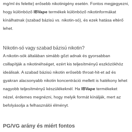
mg/ml és felette) erősebb nikotinigény esetén. Fontos megjegyezni,
hogy különböző
IBVape
termékek különböző nikotinformákat
kínálhatnak (szabad bázisú vs. nikotin-só), és ezek hatása eltérő
lehet.
Nikotin-só vagy szabad bázisú nikotin?
A nikotin-sók általában simább gőzt adnak és gyorsabban
csillapítják a nikotinéhséget, ezért kis teljesítményű eszközökhöz
ideálisak. A szabad bázisú nikotin erősebb throat-hit-et ad és
gyakran alacsonyabb nikotin koncentráció mellett is hatékony lehet
nagyobb teljesítményű készülékeknél. Ha
IBVape
termékeket
nézel, érdemes megnézni, hogy melyik formát kínálják, mert az
befolyásolja a felhasználói élményt.
PG/VG arány és miért fontos