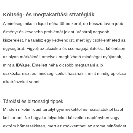
Költség- és megtakarítási stratégiák
A minőségi
nikotin liquid
néha többe kerül, de hosszú távon jobb
élményt és kevesebb problémát jelent. Vásárolj nagyobb
kiszerelést, ha találsz egy kedvenc ízt, mert így csökkentheted az
egységárat. Figyelj az akciókra és csomagajánlatokra, különösen
az olyan márkáknál, amelyek megbízható minőséget nyújtanak,
mint a
IBVape
. Emellett néha olcsóbb megtartani a jó
eszközkarniszt és minőségi coils-t használni, mint mindig új, olcsó
alkatrészeket venni.
Tárolási és biztonsági tippek
Minden
nikotin liquid
tartályt gyermekektől és háziállatoktól távol
kell tartani. Ne hagyd a folyadékot közvetlen napfényben vagy
extrém hőmérsékleten, mert ez csökkentheti az aroma minőségét.