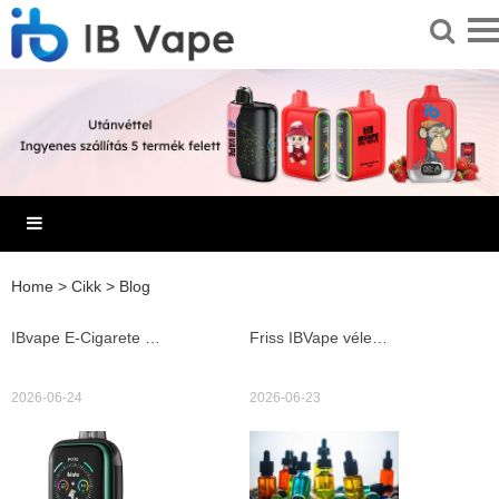
Home
>
Cikk
>
Blog
IBvape E-Cigarete és joyetech e cigi összehasonlító teszt és gyakorlati vásárlási útmutató
Friss IBVape vélemény és vásárlási útmutató az e cig charger kiválasztásához valamint praktikus IBVape töltési tippek
2026-06-24
2026-06-23