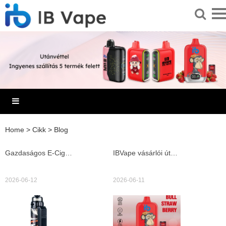
Home
>
Cikk
>
Blog
Gazdaságos E-Cigi vásárlási tanácsok és részletes eleaf gs tank teszt az ár-érték kiválóságáért
IBVape vásárlói útmutató és tippek az e cigi tank kiválasztásához, IBVape modellek előnyei
2026-06-12
2026-06-11