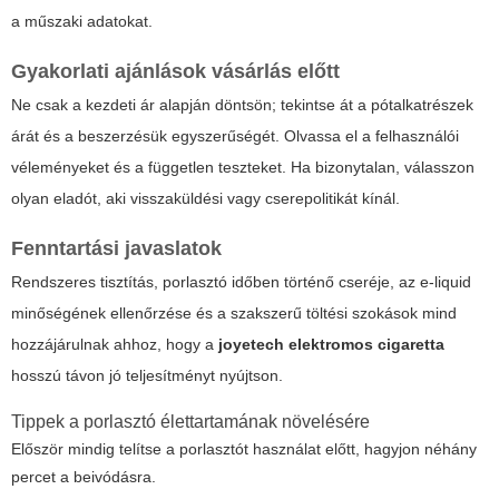
a műszaki adatokat.
Gyakorlati ajánlások vásárlás előtt
Ne csak a kezdeti ár alapján döntsön; tekintse át a pótalkatrészek
árát és a beszerzésük egyszerűségét. Olvassa el a felhasználói
véleményeket és a független teszteket. Ha bizonytalan, válasszon
olyan eladót, aki visszaküldési vagy cserepolitikát kínál.
Fenntartási javaslatok
Rendszeres tisztítás, porlasztó időben történő cseréje, az e-liquid
minőségének ellenőrzése és a szakszerű töltési szokások mind
hozzájárulnak ahhoz, hogy a
joyetech elektromos cigaretta
hosszú távon jó teljesítményt nyújtson.
Tippek a porlasztó élettartamának növelésére
Először mindig telítse a porlasztót használat előtt, hagyjon néhány
percet a beivódásra.