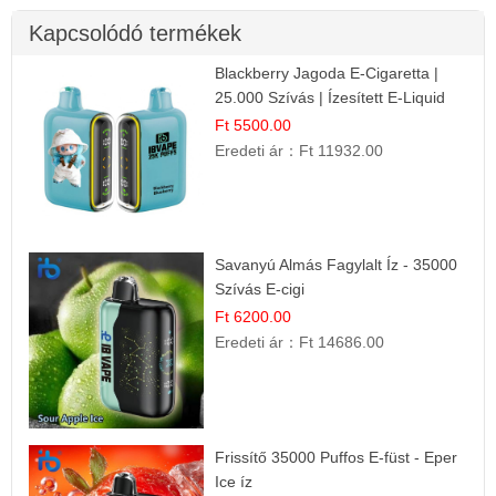
Kapcsolódó termékek
Blackberry Jagoda E-Cigaretta |
25.000 Szívás | Ízesített E-Liquid
Ft 5500.00
Eredeti ár：
Ft 11932.00
Savanyú Almás Fagylalt Íz - 35000
Szívás E-cigi
Ft 6200.00
Eredeti ár：
Ft 14686.00
Frissítő 35000 Puffos E-füst - Eper
Ice íz