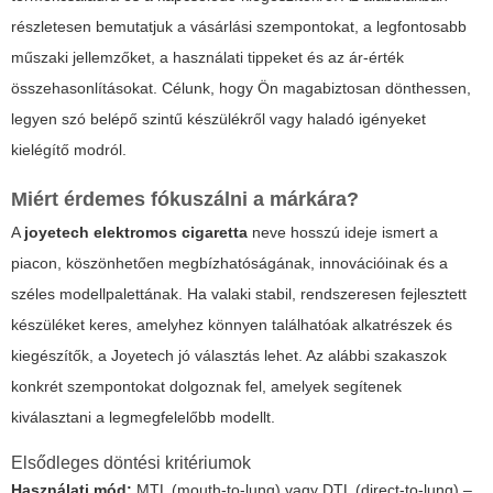
részletesen bemutatjuk a vásárlási szempontokat, a legfontosabb
műszaki jellemzőket, a használati tippeket és az ár-érték
összehasonlításokat. Célunk, hogy Ön magabiztosan dönthessen,
legyen szó belépő szintű készülékről vagy haladó igényeket
kielégítő modról.
Miért érdemes fókuszálni a márkára?
A
joyetech elektromos cigaretta
neve hosszú ideje ismert a
piacon, köszönhetően megbízhatóságának, innovációinak és a
széles modellpalettának. Ha valaki stabil, rendszeresen fejlesztett
készüléket keres, amelyhez könnyen találhatóak alkatrészek és
kiegészítők, a Joyetech jó választás lehet. Az alábbi szakaszok
konkrét szempontokat dolgoznak fel, amelyek segítenek
kiválasztani a legmegfelelőbb modellt.
Elsődleges döntési kritériumok
Használati mód:
MTL (mouth-to-lung) vagy DTL (direct-to-lung) –