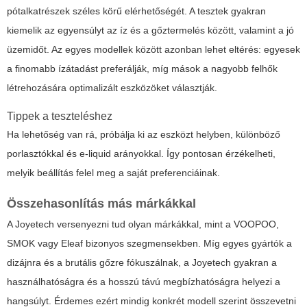
pótalkatrészek széles körű elérhetőségét. A tesztek gyakran
kiemelik az egyensúlyt az íz és a gőztermelés között, valamint a jó
üzemidőt. Az egyes modellek között azonban lehet eltérés: egyesek
a finomabb ízátadást preferálják, míg mások a nagyobb felhők
létrehozására optimalizált eszközöket választják.
Tippek a teszteléshez
Ha lehetőség van rá, próbálja ki az eszközt helyben, különböző
porlasztókkal és e-liquid arányokkal. Így pontosan érzékelheti,
melyik beállítás felel meg a saját preferenciáinak.
Összehasonlítás más márkákkal
A Joyetech versenyezni tud olyan márkákkal, mint a VOOPOO,
SMOK vagy Eleaf bizonyos szegmensekben. Míg egyes gyártók a
dizájnra és a brutális gőzre fókuszálnak, a Joyetech gyakran a
használhatóságra és a hosszú távú megbízhatóságra helyezi a
hangsúlyt. Érdemes ezért mindig konkrét modell szerint összevetni