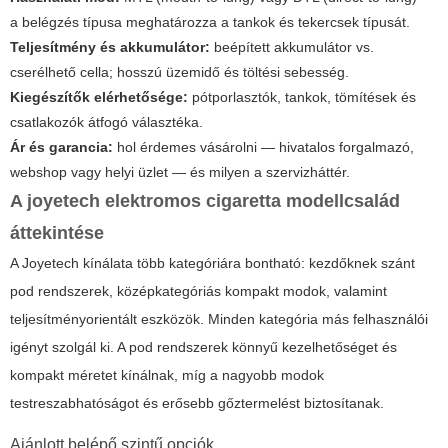
a belégzés típusa meghatározza a tankok és tekercsek típusát.
Teljesítmény és akkumulátor:
beépített akkumulátor vs.
cserélhető cella; hosszú üzemidő és töltési sebesség.
Kiegészítők elérhetősége:
pótporlasztók, tankok, tömítések és
csatlakozók átfogó választéka.
Ár és garancia:
hol érdemes vásárolni — hivatalos forgalmazó,
webshop vagy helyi üzlet — és milyen a szervizháttér.
A
joyetech elektromos cigaretta
modellcsalád
áttekintése
A Joyetech kínálata több kategóriára bontható: kezdőknek szánt
pod rendszerek, középkategóriás kompakt modok, valamint
teljesítményorientált eszközök. Minden kategória más felhasználói
igényt szolgál ki. A pod rendszerek könnyű kezelhetőséget és
kompakt méretet kínálnak, míg a nagyobb modok
testreszabhatóságot és erősebb gőztermelést biztosítanak.
Ajánlott belépő szintű opciók