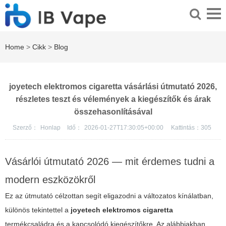
Home
>
Cikk
>
Blog
joyetech elektromos cigaretta vásárlási útmutató 2026,
részletes teszt és vélemények a kiegészítők és árak
összehasonlításával
Szerző：
Honlap
Idő：
2026-01-27T17:30:05+00:00
Kattintás：
305
Vásárlói útmutató 2026 — mit érdemes tudni a
modern eszközökről
Ez az útmutató célzottan segít eligazodni a változatos kínálatban,
különös tekintettel a
joyetech elektromos cigaretta
termékcsaládra és a kapcsolódó kiegészítőkre. Az alábbiakban