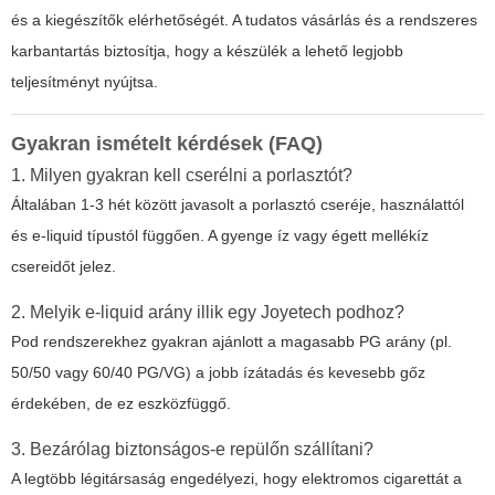
és a kiegészítők elérhetőségét. A tudatos vásárlás és a rendszeres
karbantartás biztosítja, hogy a készülék a lehető legjobb
teljesítményt nyújtsa.
Gyakran ismételt kérdések (FAQ)
1. Milyen gyakran kell cserélni a porlasztót?
Általában 1-3 hét között javasolt a porlasztó cseréje, használattól
és e-liquid típustól függően. A gyenge íz vagy égett mellékíz
csereidőt jelez.
2. Melyik e-liquid arány illik egy Joyetech podhoz?
Pod rendszerekhez gyakran ajánlott a magasabb PG arány (pl.
50/50 vagy 60/40 PG/VG) a jobb ízátadás és kevesebb gőz
érdekében, de ez eszközfüggő.
3. Bezárólag biztonságos-e repülőn szállítani?
A legtöbb légitársaság engedélyezi, hogy elektromos cigarettát a