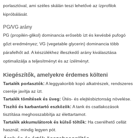
porlasztóval, ami széles skálán teszi lehetővé az ízprofilok
kipróbálását.
PG/VG arány
PG (propilén-glikol) dominancia erősebb ízt és kevésbé pufogó
gőzt eredményez; VG (vegetable glycerin) dominancia több
párafelhőt ad. A készülékhez illeszkedő arány kiválasztása
optimalizálja a teljesítményt és az ízélményt.
Kiegészítők, amelyekre érdemes költeni
Tartalék porlasztók:
A leggyakoribb kopó alkatrészek, rendszeres
cseréje javítja az ízt.
Tartalék tömítések és üveg:
Ütés- és elejtésbiztonság növelése.
Tiszító és karbantartó eszközök:
A tank és csatlakozások
tisztítása meghosszabbítja az élettartamot.
Tartalék akkumulátorok és külső töltők:
Ha cserélhető cellát
használ, mindig legyen pót.