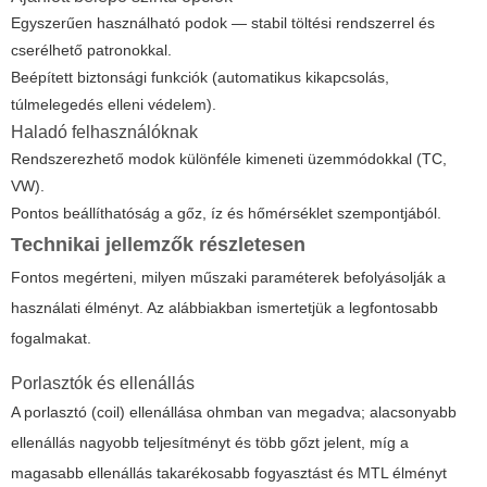
Egyszerűen használható podok — stabil töltési rendszerrel és
cserélhető patronokkal.
Beépített biztonsági funkciók (automatikus kikapcsolás,
túlmelegedés elleni védelem).
Haladó felhasználóknak
Rendszerezhető modok különféle kimeneti üzemmódokkal (TC,
VW).
Pontos beállíthatóság a gőz, íz és hőmérséklet szempontjából.
Technikai jellemzők részletesen
Fontos megérteni, milyen műszaki paraméterek befolyásolják a
használati élményt. Az alábbiakban ismertetjük a legfontosabb
fogalmakat.
Porlasztók és ellenállás
A porlasztó (coil) ellenállása ohmban van megadva; alacsonyabb
ellenállás nagyobb teljesítményt és több gőzt jelent, míg a
magasabb ellenállás takarékosabb fogyasztást és MTL élményt