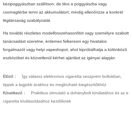
kézipoggyászban szállítson, de tilos a poggyászba vagy
csomagtérbe tenni az akkumulátort; mindig ellenőrizze a konkrét
légitársaság szabályzatát.
Ha további részletes modellösszehasonlítót vagy személyre szabott
tanácsadást szeretne, érdemes felkeresni egy hivatalos
forgalmazót vagy helyi vapeshopot, ahol kipróbálhatja a különböző
eszközöket és közvetlenül kérhet ajánlást az igényei alapján.
Előző：
Így válassz elektromos cigaretta veszprém boltokban,
tippek a legjobb árakhoz és megbízható kiegészítőkhöz
Következő：
Praktikus útmutató a dohánybolt kínálatához és az e
cigaretta kiválasztásához kezdőknek