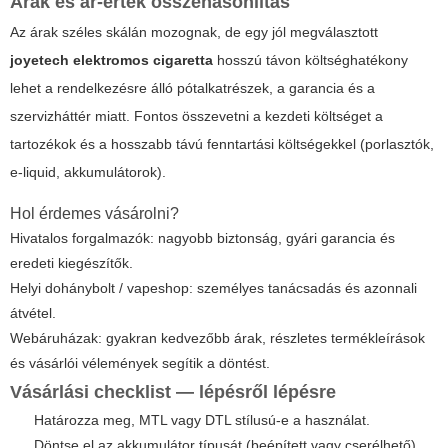
Árak és ár-érték összehasonlítás
Az árak széles skálán mozognak, de egy jól megválasztott
joyetech elektromos cigaretta
hosszú távon költséghatékony
lehet a rendelkezésre álló pótalkatrészek, a garancia és a
szervizháttér miatt. Fontos összevetni a kezdeti költséget a
tartozékok és a hosszabb távú fenntartási költségekkel (porlasztók,
e-liquid, akkumulátorok).
Hol érdemes vásárolni?
Hivatalos forgalmazók: nagyobb biztonság, gyári garancia és
eredeti kiegészítők.
Helyi dohánybolt / vapeshop: személyes tanácsadás és azonnali
átvétel.
Webáruházak: gyakran kedvezőbb árak, részletes termékleírások
és vásárlói vélemények segítik a döntést.
Vásárlási checklist — lépésről lépésre
Határozza meg, MTL vagy DTL stílusú-e a használat.
Döntse el az akkumulátor típusát (beépített vagy cserélhető).