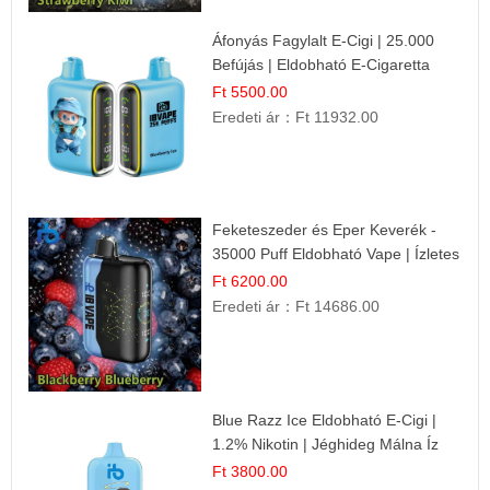
Áfonyás Fagylalt E-Cigi | 25.000
Befújás | Eldobható E-Cigaretta
Ft 5500.00
Eredeti ár：
Ft 11932.00
Feketeszeder és Eper Keverék -
35000 Puff Eldobható Vape | Ízletes
Gyümölcsökombináció!
Ft 6200.00
Eredeti ár：
Ft 14686.00
Blue Razz Ice Eldobható E-Cigi |
1.2% Nikotin | Jéghideg Málna Íz
Ft 3800.00