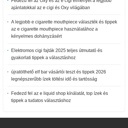
Fedezd fel az Oxy és az e cigi élményét a legjobb
ajánlatokkal az e cigi és Oxy világában
A legjobb e cigarette mouthpiece választék és tippek
az e cigarette mouthpiece használatához a
kényelmes dohányzásért
Elektromos cigi fajták 2025 teljes útmutató és
gyakorlati tippek a választáshoz
újratölthető elf bar vásárlói teszt és tippek 2026
legnépszerűbb ízek töltési idő és tartósság
Fedezd fel az e liquid shop kínálatát, top ízek és
tippek a tudatos választáshoz