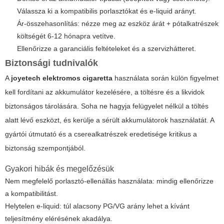
Válassza ki a kompatibilis porlasztókat és e-liquid arányt.
Ár-összehasonlítás: nézze meg az eszköz árát + pótalkatrészek
költségét 6-12 hónapra vetítve.
Ellenőrizze a garanciális feltételeket és a szervizhátteret.
Biztonsági tudnivalók
A
joyetech elektromos cigaretta
használata során külön figyelmet
kell fordítani az akkumulátor kezelésére, a töltésre és a likvidok
biztonságos tárolására. Soha ne hagyja felügyelet nélkül a töltés
alatt lévő eszközt, és kerülje a sérült akkumulátorok használatát. A
gyártói útmutató és a cserealkatrészek eredetisége kritikus a
biztonság szempontjából.
Gyakori hibák és megelőzésük
Nem megfelelő porlasztó-ellenállás használata: mindig ellenőrizze
a kompatibilitást.
Helytelen e-liquid: túl alacsony PG/VG arány lehet a kívánt
teljesítmény elérésének akadálya.