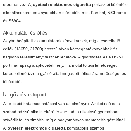
eredményez. A
joyetech elektromos cigaretta
porlasztói különféle
ellenállásokban és anyagokban elérhetők, mint Kanthal, NiChrome
és SS904.
Akkumulátor és töltés
A gyári beépített akkumulátorok kényelmesek, míg a cserélhető
cellák (18650, 21700) hosszú távon költséghatékonyabbak és
nagyobb teljesítményt tesznek lehetővé. A gyorstöltés és a USB-C
port manapság alapkövetelmény. Ha mobil töltési lehetőséget
keres, ellenőrizze a gyártó által megadott töltési áramerősséget és
töltési időt.
Íz, gőz és e-liquid
Az e-liquid hatalmas hatással van az élményre. A nikotinsó és a
szabad bázisú nikotin eltérő érzetet ad; a nikotinsó gyorsabban
szívódik fel és simább, míg a hagyományos mentesebb gőzt kínál.
A
joyetech elektromos cigaretta
kompatibilis számos