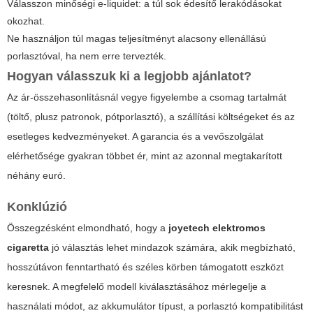
Válasszon minőségi e-liquidet: a túl sok édesítő lerakódásokat
okozhat.
Ne használjon túl magas teljesítményt alacsony ellenállású
porlasztóval, ha nem erre tervezték.
Hogyan válasszuk ki a legjobb ajánlatot?
Az ár-összehasonlításnál vegye figyelembe a csomag tartalmát
(töltő, plusz patronok, pótporlasztó), a szállítási költségeket és az
esetleges kedvezményeket. A garancia és a vevőszolgálat
elérhetősége gyakran többet ér, mint az azonnal megtakarított
néhány euró.
Konklúzió
Összegzésként elmondható, hogy a
joyetech elektromos
cigaretta
jó választás lehet mindazok számára, akik megbízható,
hosszútávon fenntartható és széles körben támogatott eszközt
keresnek. A megfelelő modell kiválasztásához mérlegelje a
használati módot, az akkumulátor típust, a porlasztó kompatibilitást