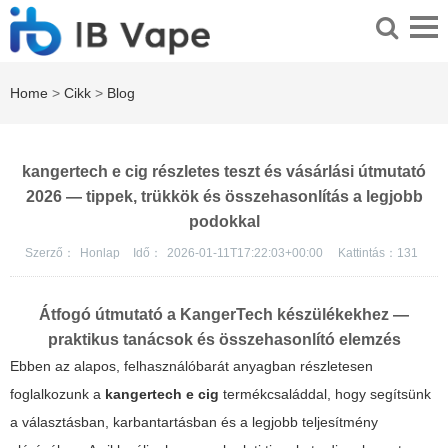
Home
>
Cikk
>
Blog
kangertech e cig részletes teszt és vásárlási útmutató
2026 — tippek, trükkök és összehasonlítás a legjobb
podokkal
Szerző：
Honlap
Idő：
2026-01-11T17:22:03+00:00
Kattintás：
131
Átfogó útmutató a KangerTech készülékekhez
—
praktikus tanácsok és összehasonlító elemzés
Ebben az alapos, felhasználóbarát anyagban részletesen
foglalkozunk a
kangertech e cig
termékcsaláddal, hogy segítsünk
a választásban, karbantartásban és a legjobb teljesítmény