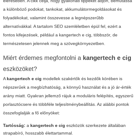
elérésében. A cikk célja, hogy gyakorlati tippeket adjon, bemutassa
a különböző podokat, tankokat, akkumulátormegoldásokat és
folyadékokat, valamint összevesse a legnépszerűbb
alternatívákkal. A tartalom SEO szemléletben épül fel, ezért a
fontos kifejezések, például a
kangertech e cig
, többször, de
természetesen jelennek meg a szövegkörnyezetben.
Miért érdemes megfontolni a
kangertech e cig
eszközöket?
A
kangertech e cig
modellek szakértők és kezdők körében is
népszerűek a megbízhatóság, a könnyű használat és a jó ár-érték
arány miatt. Gyakran jellemző rájuk a moduláris felépítés, egyszerű
porlasztócsere és többféle teljesítménybeállítás. Az alábbi pontok
összefoglalják a fő előnyöket:
Tartósság:
a
kangertech e cig
eszközök szerkezete általában
strapabíró, hosszabb élettartammal.