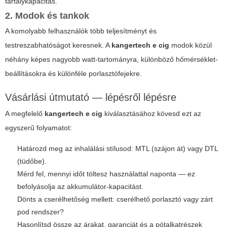
tartálykapacitás.
2. Modok és tankok
A komolyabb felhasználók több teljesítményt és
testreszabhatóságot keresnek. A
kangertech e cig
modok közül
néhány képes nagyobb watt-tartományra, különböző hőmérséklet-
beállításokra és különféle porlasztófejekre.
Vásárlási útmutató — lépésről lépésre
A megfelelő
kangertech e cig
kiválasztásához kövesd ezt az
egyszerű folyamatot:
Határozd meg az inhalálási stílusod: MTL (szájon át) vagy DTL
(tüdőbe).
Mérd fel, mennyi időt töltesz használattal naponta — ez
befolyásolja az akkumulátor-kapacitást.
Dönts a cserélhetőség mellett: cserélhető porlasztó vagy zárt
pod rendszer?
Hasonlítsd össze az árakat, garanciát és a pótalkatrészek