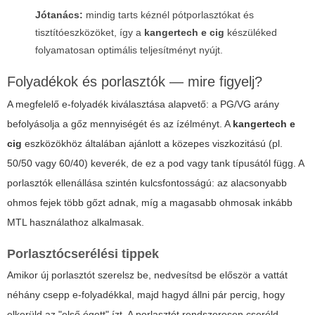
Jótanács:
mindig tarts kéznél pótporlasztókat és
tisztítóeszközöket, így a
kangertech e cig
készüléked
folyamatosan optimális teljesítményt nyújt.
Folyadékok és porlasztók — mire figyelj?
A megfelelő e-folyadék kiválasztása alapvető: a PG/VG arány
befolyásolja a gőz mennyiségét és az ízélményt. A
kangertech e
cig
eszközökhöz általában ajánlott a közepes viszkozitású (pl.
50/50 vagy 60/40) keverék, de ez a pod vagy tank típusától függ. A
porlasztók ellenállása szintén kulcsfontosságú: az alacsonyabb
ohmos fejek több gőzt adnak, míg a magasabb ohmosak inkább
MTL használathoz alkalmasak.
Porlasztócserélési tippek
Amikor új porlasztót szerelsz be, nedvesítsd be először a vattát
néhány csepp e-folyadékkal, majd hagyd állni pár percig, hogy
elkerüld az "első égett" ízt. A porlasztót rendszeresen cseréld —