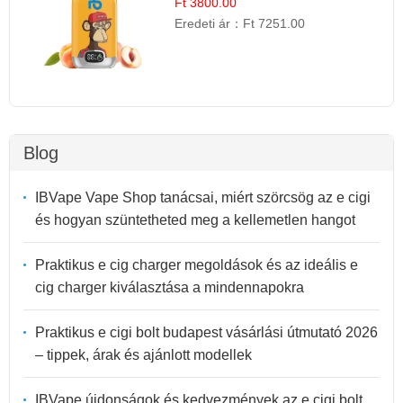
Ft 3800.00
Eredeti ár：
Ft 7251.00
Blog
IBVape Vape Shop tanácsai, miért szörcsög az e cigi
és hogyan szüntetheted meg a kellemetlen hangot
Praktikus e cig charger megoldások és az ideális e
cig charger kiválasztása a mindennapokra
Praktikus e cigi bolt budapest vásárlási útmutató 2026
– tippek, árak és ajánlott modellek
IBVape újdonságok és kedvezmények az e cigi bolt