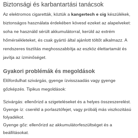
Biztonsági és karbantartási tanácsok
Az elektromos cigaretták, köztük a
kangertech e cig
készülékek,
biztonságos használata érdekében kövesd ezeket az alapelveket:
soha ne használd sérült akkumulátorral, kerüld az extrém
hőmérsékleteket, és csak gyártó által ajánlott töltőt alkalmazz. A
rendszeres tisztítás meghosszabbítja az eszköz élettartamát és
javítja az ízminőséget.
Gyakori problémák és megoldások
Előfordulhat szivárgás, gyenge ízvisszaadás vagy gyenge
gőzképzés. Tipikus megoldások:
Szivárgás: ellenőrizd a szigeteléseket és a helyes összeszerelést.
Gyenge íz: cseréld a porlasztófejet, vagy próbálj más viszkozitású
folyadékot.
Gyenge gőz: ellenőrizd az akkumulátorfeszültséget és a
beállításokat.