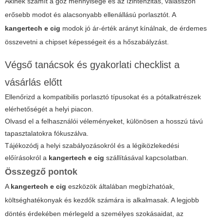
Akinek számít a gőz mennyisége és az ízintenzitás, válasszon
erősebb modot és alacsonyabb ellenállású porlasztót. A
kangertech e cig
modok jó ár-érték arányt kínálnak, de érdemes
összevetni a chipset képességeit és a hőszabályzást.
Végső tanácsok és gyakorlati checklist a
vásárlás előtt
Ellenőrizd a kompatibilis porlasztó típusokat és a pótalkatrészek
elérhetőségét a helyi piacon.
Olvasd el a felhasználói véleményeket, különösen a hosszú távú
tapasztalatokra fókuszálva.
Tájékozódj a helyi szabályozásokról és a légiközlekedési
előírásokról a
kangertech e cig
szállításával kapcsolatban.
Összegző pontok
A
kangertech e cig
eszközök általában megbízhatóak,
költséghatékonyak és kezdők számára is alkalmasak. A legjobb
döntés érdekében mérlegeld a személyes szokásaidat, az