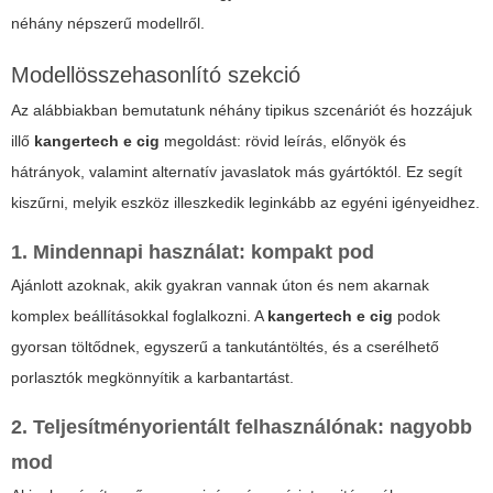
néhány népszerű modellről.
Modellösszehasonlító szekció
Az alábbiakban bemutatunk néhány tipikus szcenáriót és hozzájuk
illő
kangertech e cig
megoldást: rövid leírás, előnyök és
hátrányok, valamint alternatív javaslatok más gyártóktól. Ez segít
kiszűrni, melyik eszköz illeszkedik leginkább az egyéni igényeidhez.
1. Mindennapi használat: kompakt pod
Ajánlott azoknak, akik gyakran vannak úton és nem akarnak
komplex beállításokkal foglalkozni. A
kangertech e cig
podok
gyorsan töltődnek, egyszerű a tankutántöltés, és a cserélhető
porlasztók megkönnyítik a karbantartást.
2. Teljesítményorientált felhasználónak: nagyobb
mod