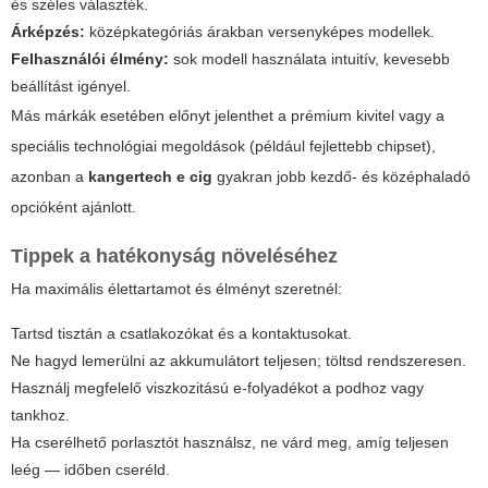
és széles választék.
Árképzés:
középkategóriás árakban versenyképes modellek.
Felhasználói élmény:
sok modell használata intuitív, kevesebb
beállítást igényel.
Más márkák esetében előnyt jelenthet a prémium kivitel vagy a
speciális technológiai megoldások (például fejlettebb chipset),
azonban a
kangertech e cig
gyakran jobb kezdő- és középhaladó
opcióként ajánlott.
Tippek a hatékonyság növeléséhez
Ha maximális élettartamot és élményt szeretnél:
Tartsd tisztán a csatlakozókat és a kontaktusokat.
Ne hagyd lemerülni az akkumulátort teljesen; töltsd rendszeresen.
Használj megfelelő viszkozitású e-folyadékot a podhoz vagy
tankhoz.
Ha cserélhető porlasztót használsz, ne várd meg, amíg teljesen
leég — időben cseréld.