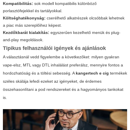
Kompatibilitás:
sok modell kompatibilis különböző
porlasztófejekkel és tartályokkal.
Költséghatékonyság:
cserélhető alkatrészek olcsóbbak lehetnek
a piac más szereplőihez képest.
Kezdőkbarát kialakítás:
egyszerűen kezelhető menük és plug-
and-play megoldások.
Tipikus felhasználói igények és ajánlások
A választásnál vedd figyelembe a következőket: milyen gyakran
vape-elsz, MTL vagy DTL inhalálást preferálsz, mennyire fontos a
hordozhatóság és a töltési sebesség. A
kangertech e cig
termékek
széles skálája lefedi ezeket az igényeket, de érdemes
összehasonlítani a pod rendszereket és a hagyományos tankokat
is.