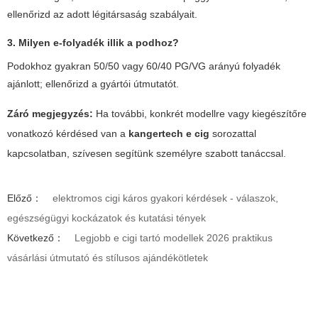
ellenőrizd az adott légitársaság szabályait.
3. Milyen e-folyadék illik a podhoz?
Podokhoz gyakran 50/50 vagy 60/40 PG/VG arányú folyadék
ajánlott; ellenőrizd a gyártói útmutatót.
Záró megjegyzés:
Ha további, konkrét modellre vagy kiegészítőre
vonatkozó kérdésed van a
kangertech e cig
sorozattal
kapcsolatban, szívesen segítünk személyre szabott tanáccsal.
Előző：
elektromos cigi káros gyakori kérdések - válaszok,
egészségügyi kockázatok és kutatási tények
Következő：
Legjobb e cigi tartó modellek 2026 praktikus
vásárlási útmutató és stílusos ajándékötletek