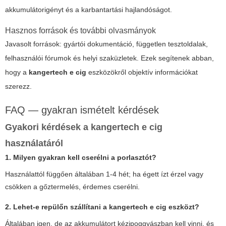
akkumulátorigényt és a karbantartási hajlandóságot.
Hasznos források és további olvasmányok
Javasolt források: gyártói dokumentáció, független tesztoldalak,
felhasználói fórumok és helyi szaküzletek. Ezek segítenek abban,
hogy a
kangertech e cig
eszközökről objektív információkat
szerezz.
FAQ — gyakran ismételt kérdések
Gyakori kérdések a
kangertech e cig
használatáról
1. Milyen gyakran kell cserélni a porlasztót?
Használattól függően általában 1-4 hét; ha égett ízt érzel vagy
csökken a gőztermelés, érdemes cserélni.
2. Lehet-e repülőn szállítani a
kangertech e cig
eszközt?
Általában igen, de az akkumulátort kézipoggyászban kell vinni, és