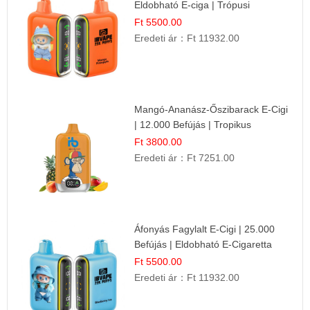
Eldobható E-ciga | Trópusi
Gyümölcs Élmény!
Ft 5500.00
Eredeti ár：
Ft 11932.00
Mangó-Ananász-Őszibarack E-Cigi
| 12.000 Befújás | Tropikus
Gyümölcs Íz
Ft 3800.00
Eredeti ár：
Ft 7251.00
Áfonyás Fagylalt E-Cigi | 25.000
Befújás | Eldobható E-Cigaretta
Ft 5500.00
Eredeti ár：
Ft 11932.00