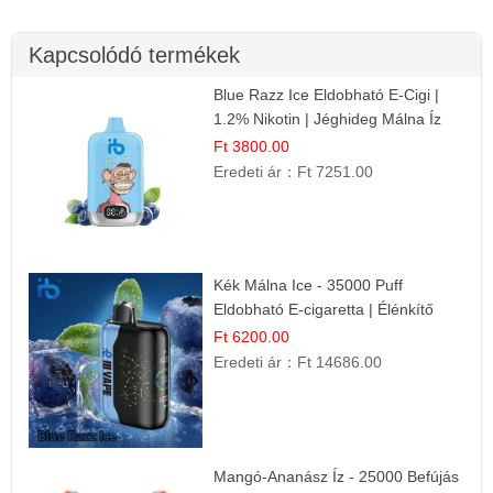
Kapcsolódó termékek
Blue Razz Ice Eldobható E-Cigi |
1.2% Nikotin | Jéghideg Málna Íz
Ft 3800.00
Eredeti ár：
Ft 7251.00
Kék Málna Ice - 35000 Puff
Eldobható E-cigaretta | Élénkítő
Gyümölcsös Frissesség!
Ft 6200.00
Eredeti ár：
Ft 14686.00
Mangó-Ananász Íz - 25000 Befújás